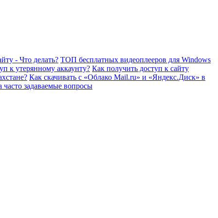
йту - Что делать?
ТОП бесплатных видеоплееров для Windows
уп к утерянному аккаунту?
Как получить доступ к сайту
ахстане?
Как скачивать с «Облако Mail.ru» и «Яндекс.Диск» в
а часто задаваемые вопросы