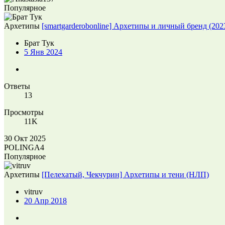
Популярное
Архетипы
[smartgarderobonline] Архетипы и личный бренд (202
Брат Тук
5 Янв 2024
Ответы
13
Просмотры
11K
30 Окт 2025
POLINGA4
Популярное
Архетипы
[Пелехатый, Чекчурин] Архетипы и тени (НЛП)
vitruv
20 Апр 2018