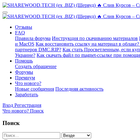
Отзывы
FAQ
Правила форума
Инструкция по скачиванию материалов
и MacOS
Как восстановить ссылку на материал в облаке?
партнеров DMC.RIP?
Как стать Просветленным, если ку
Украине?
Как скачать файл по magnet-ссылке при помощи
Помощь
Создать обращение
Форумы
Премиум
Что нового?
Новые сообщения
Последняя активность
Заработать
Вход
Регистрация
Что нового?
Поиск
Поиск