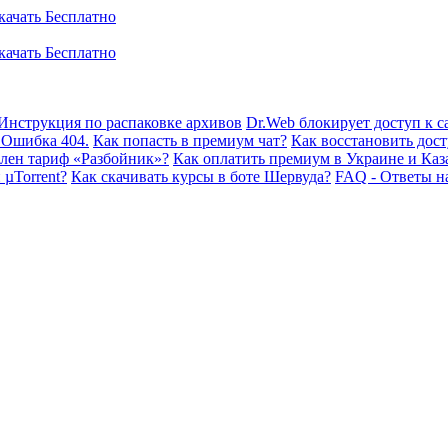
Инструкция по распаковке архивов
Dr.Web блокирует доступ к са
 Ошибка 404.
Как попасть в премиум чат?
Как восстановить дост
плен тариф «Разбойник»?
Как оплатить премиум в Украине и Каз
 µTorrent?
Как скачивать курсы в боте Шервуда?
FAQ - Ответы н