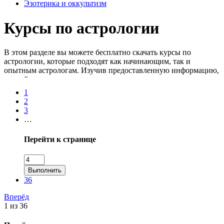
Эзотерика и оккультизм
Курсы по астрологии
В этом разделе вы можете бесплатно скачать курсы по
астрологии, которые подходят как начинающим, так и
опытным астрологам. Изучив предоставленную информацию,
вы поймете, как космос и движение планет влияют на жизнь
человека, как составлять натальные карты, строить и читать
1
гороскопы, анализировать характер человека, и т.д. Знания
2
пригодятся для разных целей, вплоть до освоения новой
3
профессии. Сливы теперь можно загрузить не с torrent, а
…
прямо с облака.
Перейти к странице
Выполнить
36
Вперёд
1 из 36