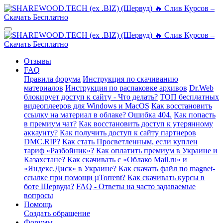
Отзывы
FAQ
Правила форума
Инструкция по скачиванию
материалов
Инструкция по распаковке архивов
Dr.Web
блокирует доступ к сайту - Что делать?
ТОП бесплатных
видеоплееров для Windows и MacOS
Как восстановить
ссылку на материал в облаке? Ошибка 404.
Как попасть
в премиум чат?
Как восстановить доступ к утерянному
аккаунту?
Как получить доступ к сайту партнеров
DMC.RIP?
Как стать Просветленным, если куплен
тариф «Разбойник»?
Как оплатить премиум в Украине и
Казахстане?
Как скачивать с «Облако Mail.ru» и
«Яндекс.Диск» в Украине?
Как скачать файл по magnet-
ссылке при помощи µTorrent?
Как скачивать курсы в
боте Шервуда?
FAQ - Ответы на часто задаваемые
вопросы
Помощь
Создать обращение
Форумы