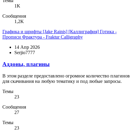
Темы
1K
Сообщения
1,2K
Графика и шрифты
[Jake Rainis] [Каллиграфия] Готика -
Прописи Фрактура - Fraktur Calligraphy
14 Апр 2026
Serjio7777
Аддоны, плагины
В этом разделе предоставлено огромное количество плагинов
для скачивания на любую тематику и под любые запросы.
Темы
23
Сообщения
27
Темы
23