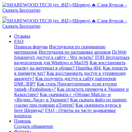
Отзывы
FAQ
Правила форума
Инструкция по скачиванию
материалов
Инструкция по распаковке архивов
Dr.Web
блокирует доступ к сайту - Что делать?
ТОП бесплатных
видеоплееров для Windows и MacOS
Как восстановить
ссылку на материал в облаке? Ошибка 404.
Как попасть
в премиум чат?
Как восстановить доступ к утерянному
аккаунту?
Как получить доступ к сайту партнеров
DMC.RIP?
Как стать Просветленным, если куплен
тариф «Разбойник»?
Как оплатить премиум в Украине и
Казахстане?
Как скачивать с «Облако Mail.ru» и
«Яндекс.Диск» в Украине?
Как скачать файл по magnet-
ссылке при помощи µTorrent?
Как скачивать курсы в
боте Шервуда?
FAQ - Ответы на часто задаваемые
вопросы
Помощь
Создать обращение
Форумы