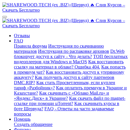
Отзывы
FAQ
Правила форума
Инструкция по скачиванию
материалов
Инструкция по распаковке архивов
Dr.Web
блокирует доступ к сайту - Что делать?
ТОП бесплатных
видеоплееров для Windows и MacOS
Как восстановить
ссылку на материал в облаке? Ошибка 404.
Как попасть
в премиум чат?
Как восстановить доступ к утерянному
аккаунту?
Как получить доступ к сайту партнеров
DMC.RIP?
Как стать Просветленным, если куплен
тариф «Разбойник»?
Как оплатить премиум в Украине и
Казахстане?
Как скачивать с «Облако Mail.ru» и
«Яндекс.Диск» в Украине?
Как скачать файл по magnet-
ссылке при помощи µTorrent?
Как скачивать курсы в
боте Шервуда?
FAQ - Ответы на часто задаваемые
вопросы
Помощь
Создать обращение
Форумы