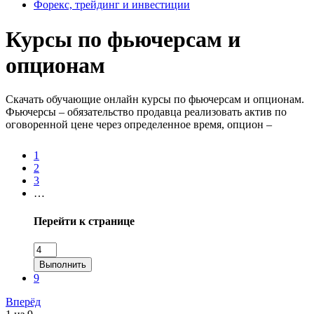
Форекс, трейдинг и инвестиции
Курсы по фьючерсам и
опционам
Скачать обучающие онлайн курсы по фьючерсам и опционам.
Фьючерсы – обязательство продавца реализовать актив по
оговоренной цене через определенное время, опцион –
получение покупателем права купить или продать ценные
бумаги за обусловленную цену.
1
2
3
…
Перейти к странице
Выполнить
9
Вперёд