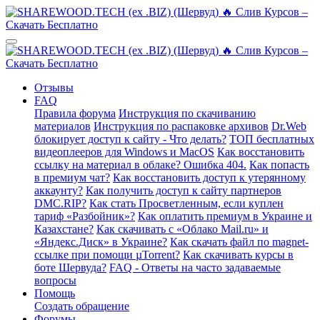
Отзывы
FAQ
Правила форума
Инструкция по скачиванию
материалов
Инструкция по распаковке архивов
Dr.Web
блокирует доступ к сайту - Что делать?
ТОП бесплатных
видеоплееров для Windows и MacOS
Как восстановить
ссылку на материал в облаке? Ошибка 404.
Как попасть
в премиум чат?
Как восстановить доступ к утерянному
аккаунту?
Как получить доступ к сайту партнеров
DMC.RIP?
Как стать Просветленным, если куплен
тариф «Разбойник»?
Как оплатить премиум в Украине и
Казахстане?
Как скачивать с «Облако Mail.ru» и
«Яндекс.Диск» в Украине?
Как скачать файл по magnet-
ссылке при помощи µTorrent?
Как скачивать курсы в
боте Шервуда?
FAQ - Ответы на часто задаваемые
вопросы
Помощь
Создать обращение
Форумы