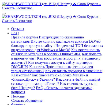
Отзывы
FAQ
Правила форума
Инструкция по скачиванию
материалов
Инструкция по распаковке архивов
Dr.Web
блокирует доступ к сайту - Что делать?
ТОП бесплатных
видеоплееров для Windows и MacOS
Как восстановить
ссылку на материал в облаке? Ошибка 404.
Как попасть
в премиум чат?
Как восстановить доступ к утерянному
аккаунту?
Как получить доступ к сайту партнеров
DMC.RIP?
Как стать Просветленным, если куплен
тариф «Разбойник»?
Как оплатить премиум в Украине и
Казахстане?
Как скачивать с «Облако Mail.ru» и
«Яндекс.Диск» в Украине?
Как скачать файл по magnet-
ссылке при помощи µTorrent?
Как скачивать курсы в
боте Шервуда?
FAQ - Ответы на часто задаваемые
вопросы
Помощь
Создать обращение
Форумы