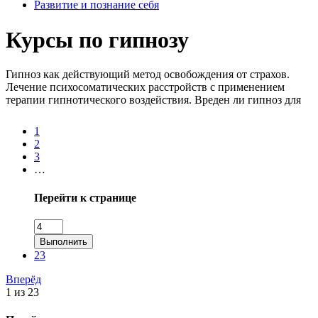
Развитие и познание себя
Курсы по гипнозу
Гипноз как действующий метод освобождения от страхов.
Лечение психосоматических расстройств с применением
терапии гипнотического воздействия. Вреден ли гипноз для
человека: пояснения практикующего специалиста.
Уникальные техники погружения в гипноз, навыки
1
практической телепатии в видеокурсах.
2
3
…
Перейти к странице
Выполнить
23
Вперёд
1 из 23