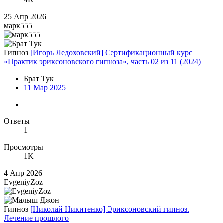
25 Апр 2026
марк555
Гипноз
[Игорь Ледоховский] Сертификационный курс
«Практик эриксоновского гипноза», часть 02 из 11 (2024)
Брат Тук
11 Мар 2025
Ответы
1
Просмотры
1K
4 Апр 2026
EvgeniyZoz
Гипноз
[Николай Никитенко] Эриксоновский гипноз.
Лечение прошлого