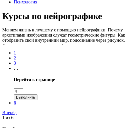
Психология
Курсы по нейрографике
Меняем жизнь к лучшему с помощью нейрографики. Почему
архетипами изображения служат геометрические фигуры. Как
отобразить свой внутренний мир, подсознание через рисунок.
Алгоритм рисования и расшифровка результата – что нового
можно узнать о себе. Практический мастер-класс в формате
1
видео, пошаговое знакомство с нейрографикой.
2
3
…
Перейти к странице
Выполнить
6
Вперёд
1 из 6