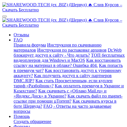
Отзывы
FAQ
Правила форума
Инструкция по скачиванию
материалов
Инструкция по распаковке архивов
Dr.Web
блокирует доступ к сайту - Что делать?
ТОП бесплатных
видеоплееров для Windows и MacOS
Как восстановить
ссылку на материал в облаке? Ошибка 404.
Как попасть
в премиум чат?
Как восстановить доступ к утерянному
аккаунту?
Как получить доступ к сайту партнеров
DMC.RIP?
Как стать Просветленным, если куплен
тариф «Разбойник»?
Как оплатить премиум в Украине и
Казахстане?
Как скачивать с «Облако Mail.ru» и
«Яндекс.Диск» в Украине?
Как скачать файл по magnet-
ссылке при помощи µTorrent?
Как скачивать курсы в
боте Шервуда?
FAQ - Ответы на часто задаваемые
вопросы
Помощь
Создать обращение
Форумы