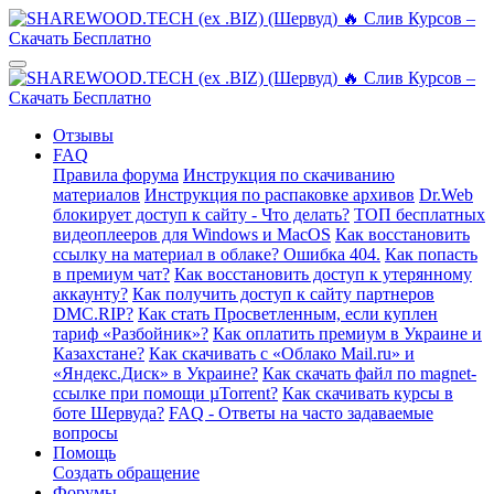
Отзывы
FAQ
Правила форума
Инструкция по скачиванию
материалов
Инструкция по распаковке архивов
Dr.Web
блокирует доступ к сайту - Что делать?
ТОП бесплатных
видеоплееров для Windows и MacOS
Как восстановить
ссылку на материал в облаке? Ошибка 404.
Как попасть
в премиум чат?
Как восстановить доступ к утерянному
аккаунту?
Как получить доступ к сайту партнеров
DMC.RIP?
Как стать Просветленным, если куплен
тариф «Разбойник»?
Как оплатить премиум в Украине и
Казахстане?
Как скачивать с «Облако Mail.ru» и
«Яндекс.Диск» в Украине?
Как скачать файл по magnet-
ссылке при помощи µTorrent?
Как скачивать курсы в
боте Шервуда?
FAQ - Ответы на часто задаваемые
вопросы
Помощь
Создать обращение
Форумы