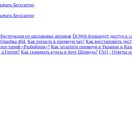
Инструкция по распаковке архивов
Dr.Web блокирует доступ к са
 Ошибка 404.
Как попасть в премиум чат?
Как восстановить дост
плен тариф «Разбойник»?
Как оплатить премиум в Украине и Каз
 µTorrent?
Как скачивать курсы в боте Шервуда?
FAQ - Ответы н