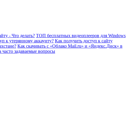
йту - Что делать?
ТОП бесплатных видеоплееров для Windows
уп к утерянному аккаунту?
Как получить доступ к сайту
ахстане?
Как скачивать с «Облако Mail.ru» и «Яндекс.Диск» в
а часто задаваемые вопросы