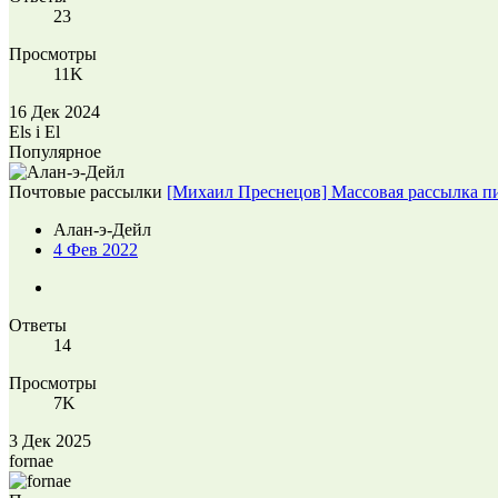
23
Просмотры
11K
16 Дек 2024
Els i El
Популярное
Почтовые рассылки
[Михаил Преснецов] Массовая рассылка пи
Алан-э-Дейл
4 Фев 2022
Ответы
14
Просмотры
7K
3 Дек 2025
fornae