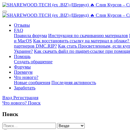
Отзывы
FAQ
Правила форума
Инструкция по скачиванию материалов
и MacOS
Как восстановить ссылку на материал в облаке?
партнеров DMC.RIP?
Как стать Просветленным, если ку
Украине?
Как скачать файл по magnet-ссылке при помощи
Помощь
Создать обращение
Форумы
Премиум
Что нового?
Новые сообщения
Последняя активность
Заработать
Вход
Регистрация
Что нового?
Поиск
Поиск