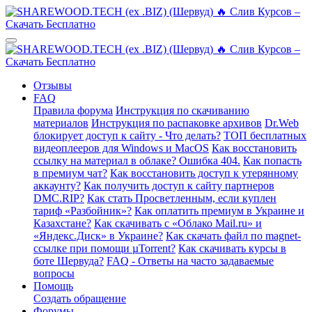
Отзывы
FAQ
Правила форума
Инструкция по скачиванию
материалов
Инструкция по распаковке архивов
Dr.Web
блокирует доступ к сайту - Что делать?
ТОП бесплатных
видеоплееров для Windows и MacOS
Как восстановить
ссылку на материал в облаке? Ошибка 404.
Как попасть
в премиум чат?
Как восстановить доступ к утерянному
аккаунту?
Как получить доступ к сайту партнеров
DMC.RIP?
Как стать Просветленным, если куплен
тариф «Разбойник»?
Как оплатить премиум в Украине и
Казахстане?
Как скачивать с «Облако Mail.ru» и
«Яндекс.Диск» в Украине?
Как скачать файл по magnet-
ссылке при помощи µTorrent?
Как скачивать курсы в
боте Шервуда?
FAQ - Ответы на часто задаваемые
вопросы
Помощь
Создать обращение
Форумы