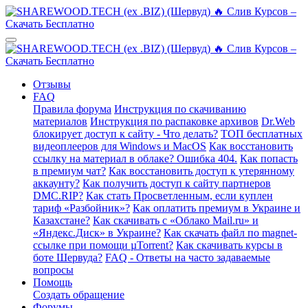
Отзывы
FAQ
Правила форума
Инструкция по скачиванию
материалов
Инструкция по распаковке архивов
Dr.Web
блокирует доступ к сайту - Что делать?
ТОП бесплатных
видеоплееров для Windows и MacOS
Как восстановить
ссылку на материал в облаке? Ошибка 404.
Как попасть
в премиум чат?
Как восстановить доступ к утерянному
аккаунту?
Как получить доступ к сайту партнеров
DMC.RIP?
Как стать Просветленным, если куплен
тариф «Разбойник»?
Как оплатить премиум в Украине и
Казахстане?
Как скачивать с «Облако Mail.ru» и
«Яндекс.Диск» в Украине?
Как скачать файл по magnet-
ссылке при помощи µTorrent?
Как скачивать курсы в
боте Шервуда?
FAQ - Ответы на часто задаваемые
вопросы
Помощь
Создать обращение
Форумы