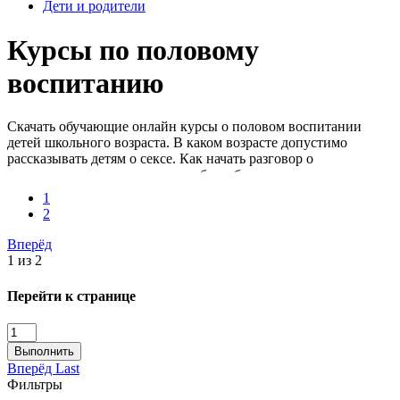
Дети и родители
Курсы по половому
воспитанию
Скачать обучающие онлайн курсы о половом воспитании
детей школьного возраста. В каком возрасте допустимо
рассказывать детям о сексе. Как начать разговор о
менструации и поллюциях, чтобы ребенок не замкнулся в
себе. Что нужно знать о средствах контрацепции.
1
2
Вперёд
1 из 2
Перейти к странице
Выполнить
Вперёд
Last
Фильтры