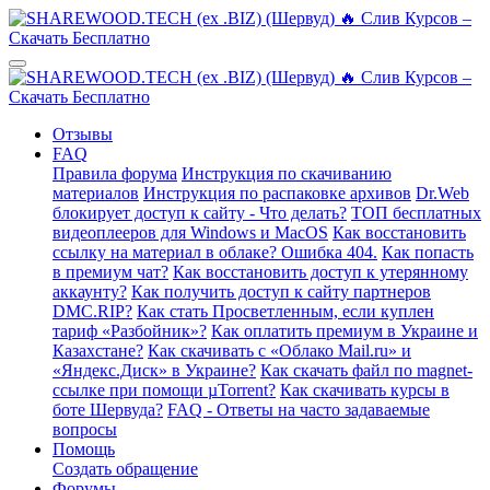
Отзывы
FAQ
Правила форума
Инструкция по скачиванию
материалов
Инструкция по распаковке архивов
Dr.Web
блокирует доступ к сайту - Что делать?
ТОП бесплатных
видеоплееров для Windows и MacOS
Как восстановить
ссылку на материал в облаке? Ошибка 404.
Как попасть
в премиум чат?
Как восстановить доступ к утерянному
аккаунту?
Как получить доступ к сайту партнеров
DMC.RIP?
Как стать Просветленным, если куплен
тариф «Разбойник»?
Как оплатить премиум в Украине и
Казахстане?
Как скачивать с «Облако Mail.ru» и
«Яндекс.Диск» в Украине?
Как скачать файл по magnet-
ссылке при помощи µTorrent?
Как скачивать курсы в
боте Шервуда?
FAQ - Ответы на часто задаваемые
вопросы
Помощь
Создать обращение
Форумы