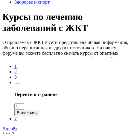
Здоровье и спорт
Курсы по лечению
заболеваний с ЖКТ
О проблемах с ЖКТ в сети представлена общая информация,
обычно переписанная из других источников. На нашем
форуме вы можете бесплатно скачать курсы от опытных
специалистов, которые рассказывают, какой должна быть
кислотность желудка, почему она сниженная, как влияет на
1
заболевания, откуда берется пищевая аллергия и т.д.
2
Информация будет полезна как обычному человеку, так и
3
практикующему врачу. Загрузить сливы можно с облака, что
…
куда быстрее, нежели с torrent.
Перейти к странице
Выполнить
7
Вперёд