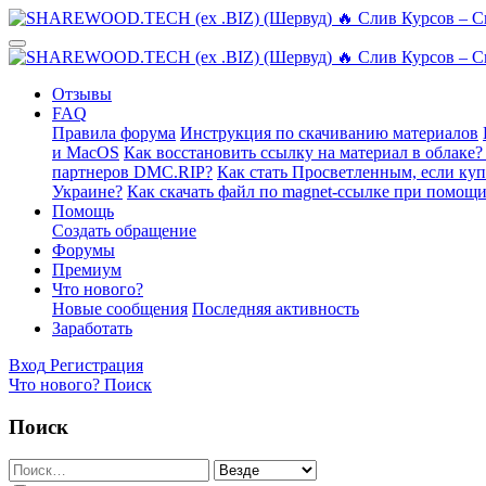
Отзывы
FAQ
Правила форума
Инструкция по скачиванию материалов
и MacOS
Как восстановить ссылку на материал в облаке?
партнеров DMC.RIP?
Как стать Просветленным, если ку
Украине?
Как скачать файл по magnet-ссылке при помощи
Помощь
Создать обращение
Форумы
Премиум
Что нового?
Новые сообщения
Последняя активность
Заработать
Вход
Регистрация
Что нового?
Поиск
Поиск