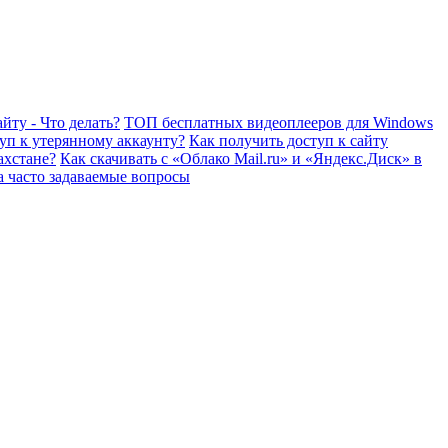
йту - Что делать?
ТОП бесплатных видеоплееров для Windows
уп к утерянному аккаунту?
Как получить доступ к сайту
ахстане?
Как скачивать с «Облако Mail.ru» и «Яндекс.Диск» в
а часто задаваемые вопросы