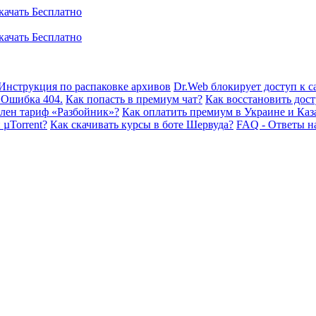
Инструкция по распаковке архивов
Dr.Web блокирует доступ к са
 Ошибка 404.
Как попасть в премиум чат?
Как восстановить дост
плен тариф «Разбойник»?
Как оплатить премиум в Украине и Каз
 µTorrent?
Как скачивать курсы в боте Шервуда?
FAQ - Ответы н