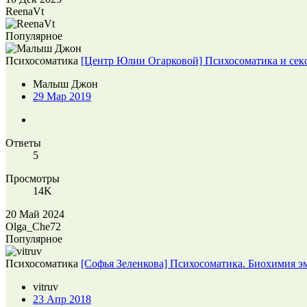
ReenaVt
Популярное
Психосоматика
[Центр Юлии Огарковой] Психосоматика и секс
Малыш Джон
29 Мар 2019
Ответы
5
Просмотры
14K
20 Май 2024
Olga_Che72
Популярное
Психосоматика
[Софья Зеленкова] Психосоматика. Биохимия 
vitruv
23 Апр 2018