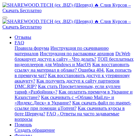
Отзывы
FAQ
Правила форума
Инструкция по скачиванию
материалов
Инструкция по распаковке архивов
Dr.Web
блокирует доступ к сайту - Что делать?
ТОП бесплатных
видеоплееров для Windows и MacOS
Как восстановить
ссылку на материал в облаке? Ошибка 404.
Как попасть
в премиум чат?
Как восстановить доступ к утерянному
аккаунту?
Как получить доступ к сайту партнеров
DMC.RIP?
Как стать Просветленным, если куплен
тариф «Разбойник»?
Как оплатить премиум в Украине и
Казахстане?
Как скачивать с «Облако Mail.ru» и
«Яндекс.Диск» в Украине?
Как скачать файл по magnet-
ссылке при помощи µTorrent?
Как скачивать курсы в
боте Шервуда?
FAQ - Ответы на часто задаваемые
вопросы
Помощь
Создать обращение
Форумы