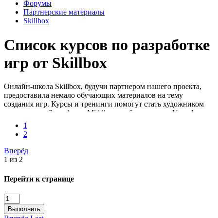
Форумы
Партнерские материалы
Skillbox
Список курсов по разработке
игр от Skillbox
Онлайн-школа Skillbox, будучи партнером нашего проекта,
предоставила немало обучающих материалов на тему
создания игр. Курсы и тренинги помогут стать художником
компьютерной графики, Middle-разработчиком на Unreal
Engine 4, разработчиком VR & AR, продюсером игр, 3D-
1
аниматором или профессиональным стримером.
2
Вперёд
1 из 2
Перейти к странице
Выполнить