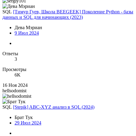
SQL
[Тимур Гуев, Школа BEEGEEK] Поколение Python - базы
данных и SQL для начинающих (2023)
Дева Мэриан
9 Июл 2024
Ответы
3
Просмотры
6K
16 Ноя 2024
hellsodomist
SQL
[Stepik] ABC-XYZ анализ в SQL (2024)
Брат Тук
29 Июл 2024