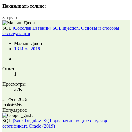
Показывать только:
Загрузка…
SQL
[Соболев Евгений] SQL Injection. Основы и способы
эксплуатации
Малыш Джон
13 Июл 2018
Ответы
1
Просмотры
27K
21 Фев 2026
maks6666
Популярное
SQL
[Zaur Tregulov] SQL для начинающих: с нуля до
сертификата Oracle (2019)