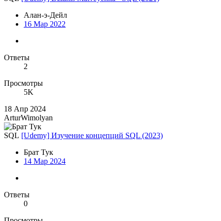
Алан-э-Дейл
16 Мар 2022
Ответы
2
Просмотры
5K
18 Апр 2024
ArturWimolyan
SQL
[Udemy] Изучение концепций SQL (2023)
Брат Тук
14 Мар 2024
Ответы
0
Просмотры