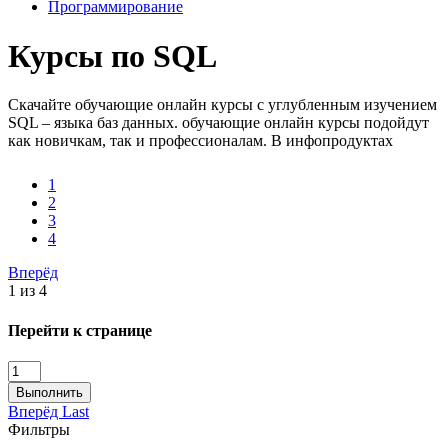
Программирование
Курсы по SQL
Скачайте обучающие онлайн курсы с углубленным изучением
SQL – языка баз данных. обучающие онлайн курсы подойдут
как новичкам, так и профессионалам. В инфопродуктах
авторы на практических примерах делятся опытом изучения
SQL и нюансах языка, чтобы вы получили навыки решения
1
прикладных задач.
2
3
4
Вперёд
1 из 4
Перейти к странице
Выполнить
Вперёд
Last
Фильтры