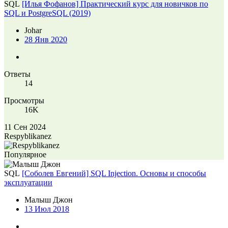
SQL
[Илья Фофанов] Практический курс для новичков по
SQL и PostgreSQL (2019)
Johar
28 Янв 2020
Ответы
14
Просмотры
16K
11 Сен 2024
Respyblikanez
Популярное
SQL
[Соболев Евгений] SQL Injection. Основы и способы
эксплуатации
Малыш Джон
13 Июл 2018