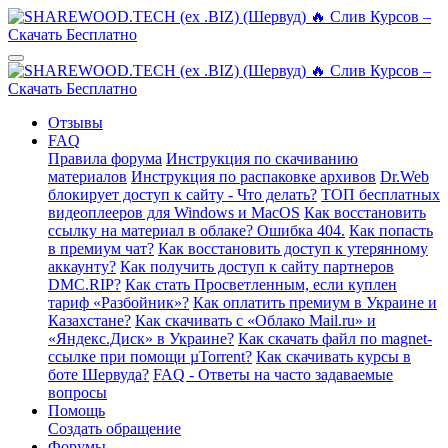
Отзывы
FAQ
Правила форума
Инструкция по скачиванию
материалов
Инструкция по распаковке архивов
Dr.Web
блокирует доступ к сайту - Что делать?
ТОП бесплатных
видеоплееров для Windows и MacOS
Как восстановить
ссылку на материал в облаке? Ошибка 404.
Как попасть
в премиум чат?
Как восстановить доступ к утерянному
аккаунту?
Как получить доступ к сайту партнеров
DMC.RIP?
Как стать Просветленным, если куплен
тариф «Разбойник»?
Как оплатить премиум в Украине и
Казахстане?
Как скачивать с «Облако Mail.ru» и
«Яндекс.Диск» в Украине?
Как скачать файл по magnet-
ссылке при помощи µTorrent?
Как скачивать курсы в
боте Шервуда?
FAQ - Ответы на часто задаваемые
вопросы
Помощь
Создать обращение
Форумы