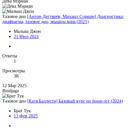
Дева Мэриан
Тазовое дно
[Антон Дегтярёв, Михаил Соркин] Диагностика:
диафрагма, тазовое дно, мышцы кора (2021)
Малыш Джон
21 Июл 2021
Ответы
1
Просмотры
3K
12 Мар 2025
Brodjaga
Тазовое дно
[Катя Баллеста] Базовый курс по йони-эгс (2024)
Брат Тук
13 Фев 2025