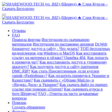
Отзывы
FAQ
Правила форума
Инструкция по скачиванию
материалов
Инструкция по распаковке архивов
Dr.Web
блокирует доступ к сайту - Что делать?
ТОП бесплатных
видеоплееров для Windows и MacOS
Как восстановить
ссылку на материал в облаке? Ошибка 404.
Как попасть
в премиум чат?
Как восстановить доступ к утерянному
аккаунту?
Как получить доступ к сайту партнеров
DMC.RIP?
Как стать Просветленным, если куплен
тариф «Разбойник»?
Как оплатить премиум в Украине и
Казахстане?
Как скачивать с «Облако Mail.ru» и
«Яндекс.Диск» в Украине?
Как скачать файл по magnet-
ссылке при помощи µTorrent?
Как скачивать курсы в
боте Шервуда?
FAQ - Ответы на часто задаваемые
вопросы
Помощь
Создать обращение
Форумы