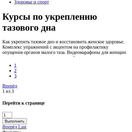
Здоровье и спорт
Курсы по укреплению
тазового дна
Как укрепить тазовое дно и восстановить женское здоровье.
Комплекс упражнений с акцентом на профилактику
опущения органов малого таза. Видеомарафоны для женщин
всех возрастов – восстанавливаем функции тазового дна в
домашних условиях. Разбираем проблему мочеиспускания с
1
экспертами.
2
3
Вперёд
1 из 3
Перейти к странице
Выполнить
Вперёд
Last