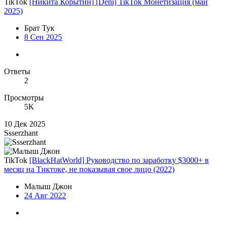
TikTok
[Никита Корытин] [Deni] TikTok Монетизация (май
2025)
Брат Тук
8 Сен 2025
Ответы
2
Просмотры
5K
10 Дек 2025
Ssserzhant
TikTok
[BlackHatWorld] Руководство по заработку $3000+ в
месяц на Тиктоке, не показывая свое лицо (2022)
Малыш Джон
24 Авг 2022