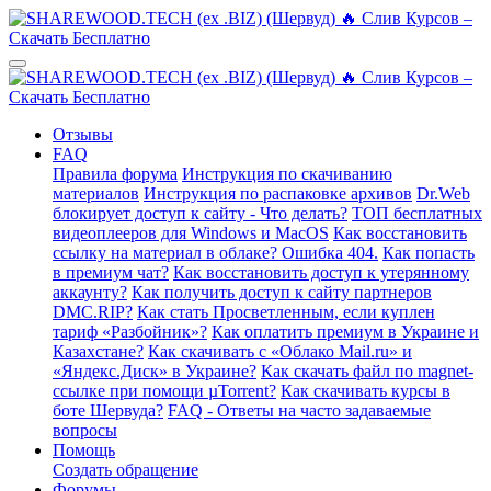
Отзывы
FAQ
Правила форума
Инструкция по скачиванию
материалов
Инструкция по распаковке архивов
Dr.Web
блокирует доступ к сайту - Что делать?
ТОП бесплатных
видеоплееров для Windows и MacOS
Как восстановить
ссылку на материал в облаке? Ошибка 404.
Как попасть
в премиум чат?
Как восстановить доступ к утерянному
аккаунту?
Как получить доступ к сайту партнеров
DMC.RIP?
Как стать Просветленным, если куплен
тариф «Разбойник»?
Как оплатить премиум в Украине и
Казахстане?
Как скачивать с «Облако Mail.ru» и
«Яндекс.Диск» в Украине?
Как скачать файл по magnet-
ссылке при помощи µTorrent?
Как скачивать курсы в
боте Шервуда?
FAQ - Ответы на часто задаваемые
вопросы
Помощь
Создать обращение
Форумы