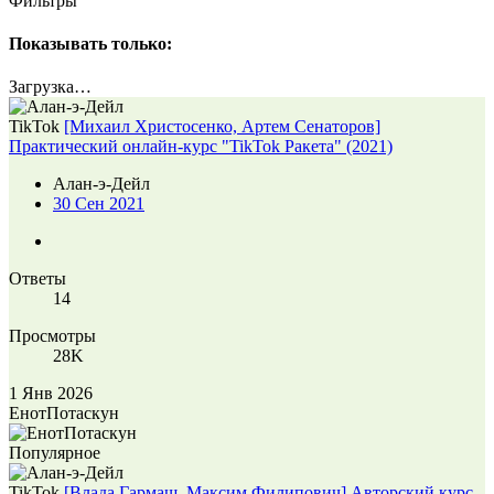
Фильтры
Показывать только:
Загрузка…
TikTok
[Михаил Христосенко, Артем Сенаторов]
Практический онлайн-курс "TikTok Ракета" (2021)
Алан-э-Дейл
30 Сен 2021
Ответы
14
Просмотры
28K
1 Янв 2026
ЕнотПотаскун
Популярное
TikTok
[Влада Гармаш, Максим Филипович] Авторский курс