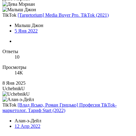
TikTok
[Targetorium] Media Buyer Pro. TikTok (2021)
Малыш Джон
5 Янв 2022
Ответы
10
Просмотры
14K
8 Янв 2025
UchebnikU
TikTok
[Влад Ясько, Роман Грицько] Професия TikTok-
маркетолог. Тариф Start (2022)
Алан-э-Дейл
12 Апр 2022