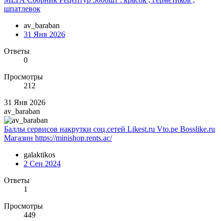
шпатлевок
av_baraban
31 Янв 2026
Ответы
0
Просмотры
212
31 Янв 2026
av_baraban
Баллы сервисов накрутки соц.сетей Likest.ru Vto.pe Bosslike.ru
Магазин https://minishop.rents.ac/
galaktikos
2 Сен 2024
Ответы
1
Просмотры
449