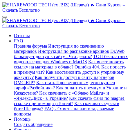
Отзывы
FAQ
Правила форума
Инструкция по скачиванию
материалов
Инструкция по распаковке архивов
Dr.Web
блокирует доступ к сайту - Что делать?
ТОП бесплатных
видеоплееров для Windows и MacOS
Как восстановить
ссылку на материал в облаке? Ошибка 404.
Как попасть
в премиум чат?
Как восстановить доступ к утерянному
аккаунту?
Как получить доступ к сайту партнеров
DMC.RIP?
Как стать Просветленным, если куплен
тариф «Разбойник»?
Как оплатить премиум в Украине и
Казахстане?
Как скачивать с «Облако Mail.ru» и
«Яндекс.Диск» в Украине?
Как скачать файл по magnet-
ссылке при помощи µTorrent?
Как скачивать курсы в
боте Шервуда?
FAQ - Ответы на часто задаваемые
вопросы
Помощь
Создать обращение
Форумы