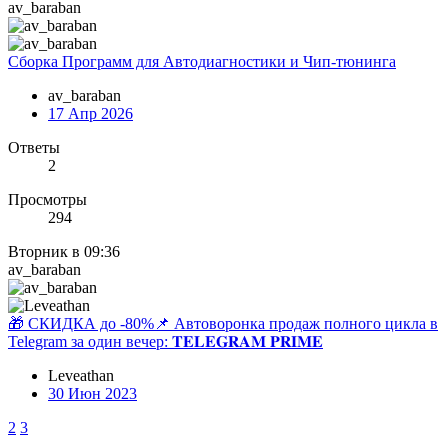
av_baraban
Сборка Программ для Автодиагностики и Чип-тюнинга
av_baraban
17 Апр 2026
Ответы
2
Просмотры
294
Вторник в 09:36
av_baraban
🎁 СКИДКА до -80%📌 Автоворонка продаж полного цикла в
Telegram за один вечер: 𝐓𝐄𝐋𝐄𝐆𝐑𝐀𝐌 𝐏𝐑𝐈𝐌𝐄
Leveathan
30 Июн 2023
2
3