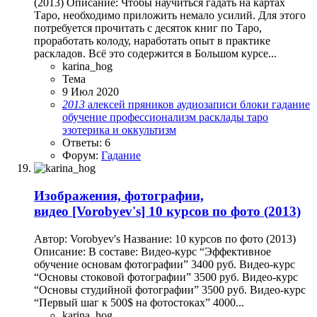
(2013) Описание: Чтобы научиться гадать на картах
Таро, необходимо приложить немало усилий. Для этого
потребуется прочитать с десяток книг по Таро,
проработать колоду, наработать опыт в практике
раскладов. Всё это содержится в Большом курсе...
karina_hog
Тема
9 Июл 2020
2013
алексей пряников
аудиозаписи
блоки
гадание
обучение
профессионализм
расклады
таро
эзотерика и оккультизм
Ответы: 6
Форум:
Гадание
Изображения, фотографии,
видео
[Vorobyev's] 10 курсов по фото (2013)
Автор: Vorobyev's Название: 10 курсов по фото (2013)
Описание: В составе: Видео-курс “Эффективное
обучение основам фотографии” 3400 руб. Видео-курс
“Основы стоковой фотографии” 3500 руб. Видео-курс
“Основы студийной фотографии” 3500 руб. Видео-курс
“Первый шаг к 500$ на фотостоках” 4000...
karina_hog