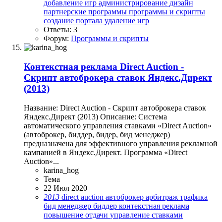
добавление игр
администрирование
дизайн
партнерские программы
программы и скрипты
создание портала
удаление игр
Ответы: 3
Форум:
Программы и скрипты
Контекстная реклама
Direct Auction -
Скрипт автоброкера ставок Яндекс.Директ
(2013)
Название: Direct Auction - Скрипт автоброкера ставок
Яндекс.Директ (2013) Описание: Система
автоматического управления ставками «Direct Auction»
(автоброкер, биддер, бидер, бид менеджер)
предназначена для эффективного управления рекламной
кампанией в Яндекс.Директ. Программа «Direct
Auction»...
karina_hog
Тема
22 Июл 2020
2013
direct auction
автоброкер
арбитраж трафика
бид менеджер
биддер
контекстная реклама
повышение отдачи
управление ставками