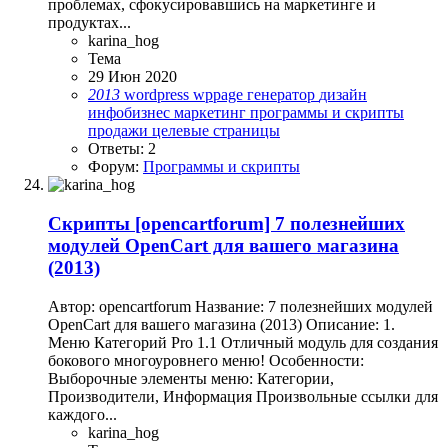
проблемах, сфокусировавшись на маркетинге и
продуктах...
karina_hog
Тема
29 Июн 2020
2013
wordpress
wppage
генератор
дизайн
инфобизнес
маркетинг
программы и скрипты
продажи
целевые страницы
Ответы: 2
Форум:
Программы и скрипты
Скрипты
[opencartforum] 7 полезнейших
модулей OpenCart для вашего магазина
(2013)
Автор: opencartforum Название: 7 полезнейших модулей
OpenCart для вашего магазина (2013) Описание: 1.
Меню Категорий Pro 1.1 Отличный модуль для создания
бокового многоуровнего меню! Особенности:
Выборочные элементы меню: Категории,
Производители, Информация Произвольные ссылки для
каждого...
karina_hog