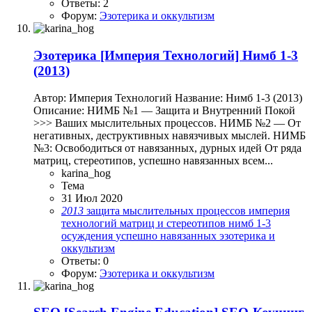
Ответы: 2
Форум:
Эзотерика и оккультизм
Эзотерика
[Империя Технологий] Нимб 1-3
(2013)
Автор: Империя Технологий Название: Нимб 1-3 (2013)
Описание: НИМБ №1 — Защита и Внутренний Покой
>>> Ваших мыслительных процессов. НИМБ №2 — От
негативных, деструктивных навязчивых мыслей. НИМБ
№3: Освободиться от навязанных, дурных идей От ряда
матриц, стереотипов, успешно навязанных всем...
karina_hog
Тема
31 Июл 2020
2013
защита мыслительных процессов
империя
технологий
матриц и стереотипов
нимб 1-3
осуждения
успешно навязанных
эзотерика и
оккультизм
Ответы: 0
Форум:
Эзотерика и оккультизм