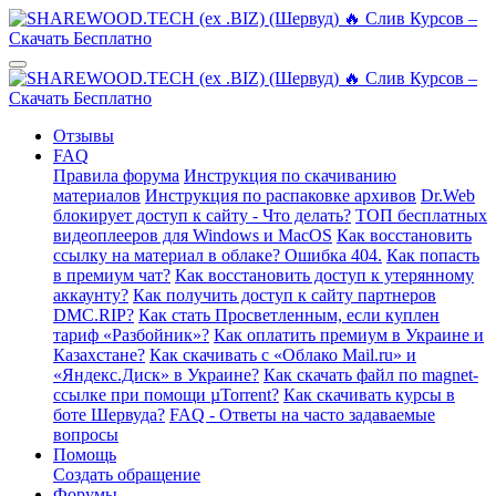
Отзывы
FAQ
Правила форума
Инструкция по скачиванию
материалов
Инструкция по распаковке архивов
Dr.Web
блокирует доступ к сайту - Что делать?
ТОП бесплатных
видеоплееров для Windows и MacOS
Как восстановить
ссылку на материал в облаке? Ошибка 404.
Как попасть
в премиум чат?
Как восстановить доступ к утерянному
аккаунту?
Как получить доступ к сайту партнеров
DMC.RIP?
Как стать Просветленным, если куплен
тариф «Разбойник»?
Как оплатить премиум в Украине и
Казахстане?
Как скачивать с «Облако Mail.ru» и
«Яндекс.Диск» в Украине?
Как скачать файл по magnet-
ссылке при помощи µTorrent?
Как скачивать курсы в
боте Шервуда?
FAQ - Ответы на часто задаваемые
вопросы
Помощь
Создать обращение
Форумы