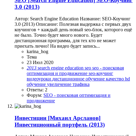
SEO
[Search Engine Education] SEO-Коучинг
3.0 (2013)
Автор: Search Engine Education Название: SEO-Коучинг
3.0 (2013) Описание: Полезная выдержка с первых двух
коучингов + каждый день новый seo-блок, которого ещё
не было. Точно будет много нового. Будет
дистанционная программа, для тех кто не может
приехать лично! На видео будет запись...
karina_hog
Тема
23 Июл 2020
2013
search engine education
seo
seo - поисковая
оптимизация и продвижение
seo-коучинг
видеоуроки
дистанционное обучение
качество hd
обучение
увеличение трафика
Ответы: 2
Форум:
SEO - поисковая оптимизация и
продвижение
Инвестиции
[Михаил Арсланов]
Инвестиционный портфель (2013)