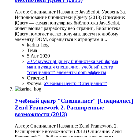
Автор: Специалист Название: JavaScript. Уровень 3а.
Использование библиотеки jQuery (2013) Описание:
jQuery — самая популярная библиотека JavaScript,
облегчающая разработку веб-страниц. Библиотека
jQuery помогает легко получать доступ к любому
элементу DOM, обращаться к атрибутам и...
karina_hog
Тема
5 Авг 2020
2013
javascript
jquery
библиотека
веб-форма
манипуляция
специалист
учебный центр
"специалист"
элементы dom
эффекты
Ответы: 1
Форум:
Учебный центр "Специалист"
Учебный центр "Специалист"
[Специалист]
Zend Framework 2. Расширенные
возможности (2013)
Автор: Специалист Название: Zend Framework 2.
Расширенные возможности (2013) Описание: Zend
Framework 2 – библиотека классов с открытым