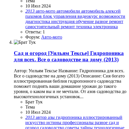
Тема
10 Июл 2024
2013
авто-мото
автомобили
автомобиль
алексей
пахомов
блок управления
видеокурс
возможности
диагностика
инструкция
обучение
разное
ремонт
самостоятельный ремонт
техника
электроника
Ответы: 1
Форум:
Авто-мото
Сад и огород
[Уильям Тексье] Гидропоника
для всех. Все о садоводстве на дому (2013)
Автор: Уильям Тексье Название: Гидропоника для всех.
Все о садоводстве на дому (2013) Описание: Сия богато
иллюстрированная библия гидропонного садоводства
поможет поднять ваши домашние урожаи до такого
уровня, о каком вы и не мечтали. От азов садоводства до
высокотехнологичных установок...
Брат Тук
Тема
10 Июл 2024
2013
автор
азы
гидропоника
иллюстрированный
искусство
истины
профессионалы
разное
сад и
огород
садоводство
советы
тайны
технологичные