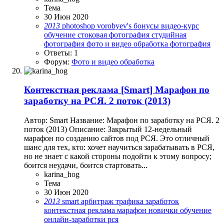
Тема
30 Июн 2020
2013
photoshop
vorobyev's
бонусы
видео-курс
обучение
стоковая фотография
студийная
фотография
фото и видео обработка
фотография
Ответы: 1
Форум:
Фото и видео обработка
Контекстная реклама
[Smаrt] Марафон по
заработку на РСЯ. 2 поток (2013)
Автор: Smаrt Название: Марафон по заработку на РСЯ. 2
поток (2013) Описание: Закрытый 12-недельный
марафон по созданию сайтов под РСЯ. Это отличный
шанс для тех, кто: хочет научиться зарабатывать в РСЯ,
но не знает с какой стороны подойти к этому вопросу;
боится неудачи, боится стартовать...
karina_hog
Тема
30 Июн 2020
2013
smаrt
арбитраж трафика
заработок
контекстная реклама
марафон
новички
обучение
онлайн-заработки
рся