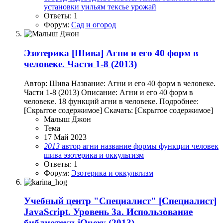
установки
уильям тексье
урожай
Ответы: 1
Форум:
Сад и огород
Эзотерика
[Шива] Агни и его 40 форм в
человеке. Части 1-8 (2013)
Автор: Шива Название: Агни и его 40 форм в человеке.
Части 1-8 (2013) Описание: Агни и его 40 форм в
человеке. 18 функций агни в человеке. Подробнее:
[Скрытое содержимое] Скачать: [Скрытое содержимое]
Малыш Джон
Тема
17 Май 2023
2013
автор
агни
название
формы
функции
человек
шива
эзотерика и оккультизм
Ответы: 1
Форум:
Эзотерика и оккультизм
Учебный центр "Специалист"
[Специалист]
JavaScript. Уровень 3а. Использование
библиотеки jQuery (2013)