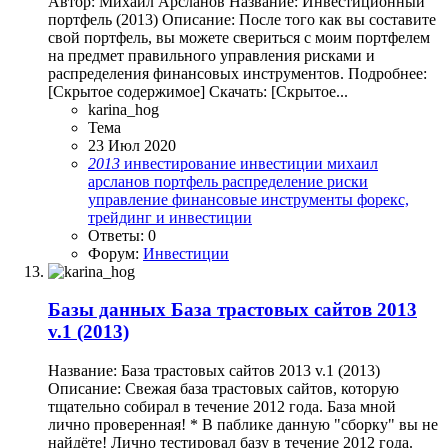
Автор: Михаил Арсланов Название: Инвестиционный
портфель (2013) Описание: После того как вы составите
свой портфель, вы можете свериться с моим портфелем
на предмет правильного управления рисками и
распределения финансовых инструментов. Подробнее:
[Скрытое содержимое] Скачать: [Скрытое...
karina_hog
Тема
23 Июл 2020
2013
инвестирование
инвестиции
михаил
арсланов
портфель
распределение
риски
управление
финансовые инструменты
форекс,
трейдинг и инвестиции
Ответы: 0
Форум:
Инвестиции
Базы данных
База трастовых сайтов 2013
v.1 (2013)
Название: База трастовых сайтов 2013 v.1 (2013)
Описание: Свежая база трастовых сайтов, которую
тщательно собирал в течение 2012 года. База мной
лично проверенная! * В паблике данную "сборку" вы не
найдёте! Лично тестировал базу в течение 2012 года.