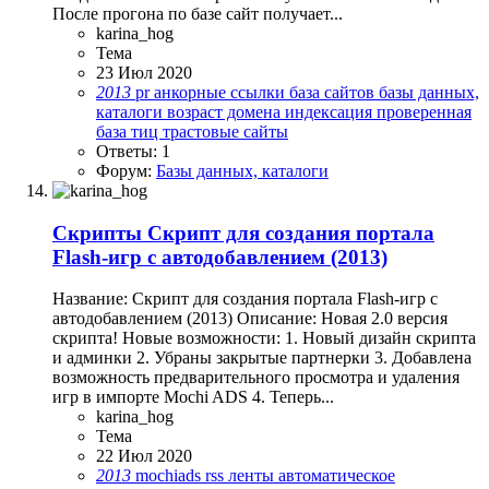
После прогона по базе сайт получает...
karina_hog
Тема
23 Июл 2020
2013
pr
анкорные ссылки
база сайтов
базы данных,
каталоги
возраст домена
индексация
проверенная
база
тиц
трастовые сайты
Ответы: 1
Форум:
Базы данных, каталоги
Скрипты
Скрипт для создания портала
Flash-игр с автодобавлением (2013)
Название: Скрипт для создания портала Flash-игр с
автодобавлением (2013) Описание: Новая 2.0 версия
скрипта! Новые возможности: 1. Новый дизайн скрипта
и админки 2. Убраны закрытые партнерки 3. Добавлена
возможность предварительного просмотра и удаления
игр в импорте Mochi ADS 4. Теперь...
karina_hog
Тема
22 Июл 2020
2013
mochiads
rss ленты
автоматическое