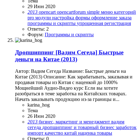
Тема
29 Июн 2020
2013
opencart
opencartforum
simple
меню категорий
pro
модули
настройка формы
оформление заказа
программы и скрипты
упрощенная регистрация
Ответы: 2
Форум:
Программы и скрипты
Дропшиппинг
[Вадим Сегеда] Быстрые
деньги на Китае (2013)
Автор: Вадим Сегеда Название: Быстрые деньги на
Китае (2013) Описание: Как зарабатывать, заказывая и
продавая товары из Китая с наценкой до 1000%
Мощнейший Аудио-Видео курс Если вы хотите
разобраться в теме заработка на Китайских товарах.
Начать заказывать продукцию из-за границы и...
karina_hog
Тема
26 Июн 2020
2013
бизнес, маркетинг и менеджмент
вадим
сегеда
дропшиппинг и товарный бизнес
заработок
импорт
качество
китай
наценка
товары
Ответы: 0