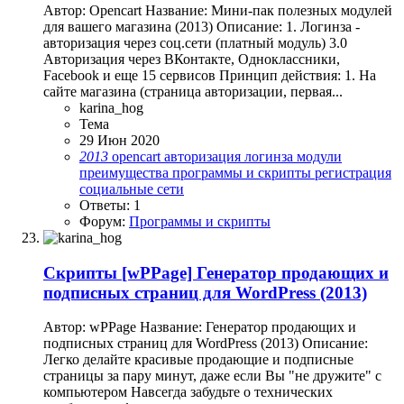
Автор: Opencart Название: Мини-пак полезных модулей
для вашего магазина (2013) Описание: 1. Логинза -
авторизация через соц.сети (платный модуль) 3.0
Авторизация через ВКонтакте, Одноклассники,
Facebook и еще 15 сервисов Принцип действия: 1. На
сайте магазина (страница авторизации, первая...
karina_hog
Тема
29 Июн 2020
2013
opencart
авторизация
логинза
модули
преимущества
программы и скрипты
регистрация
социальные сети
Ответы: 1
Форум:
Программы и скрипты
Скрипты
[wPPage] Генератор продающих и
подписных страниц для WordPress (2013)
Автор: wPPage Название: Генератор продающих и
подписных страниц для WordPress (2013) Описание:
Легко делайте красивые продающие и подписные
страницы за пару минут, даже если Вы "не дружите" с
компьютером Навсегда забудьте о технических