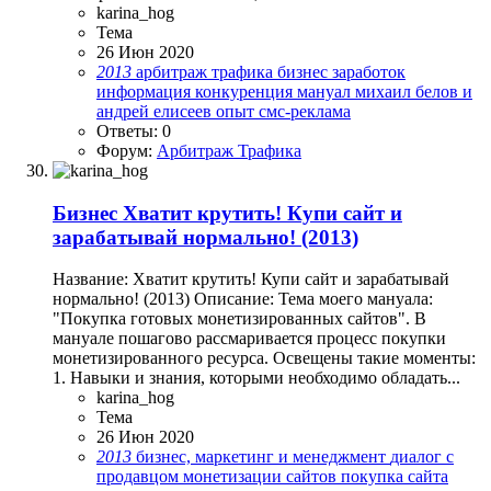
karina_hog
Тема
26 Июн 2020
2013
арбитраж трафика
бизнес
заработок
информация
конкуренция
мануал
михаил белов и
андрей елисеев
опыт
смс-реклама
Ответы: 0
Форум:
Арбитраж Трафика
Бизнес
Хватит крутить! Купи сайт и
зарабатывай нормально! (2013)
Название: Хватит крутить! Купи сайт и зарабатывай
нормально! (2013) Описание: Тема моего мануала:
"Покупка готовых монетизированных сайтов". В
мануале пошагово рассмаривается процесс покупки
монетизированного ресурса. Освещены такие моменты:
1. Навыки и знания, которыми необходимо обладать...
karina_hog
Тема
26 Июн 2020
2013
бизнес, маркетинг и менеджмент
диалог с
продавцом
монетизации сайтов
покупка сайта