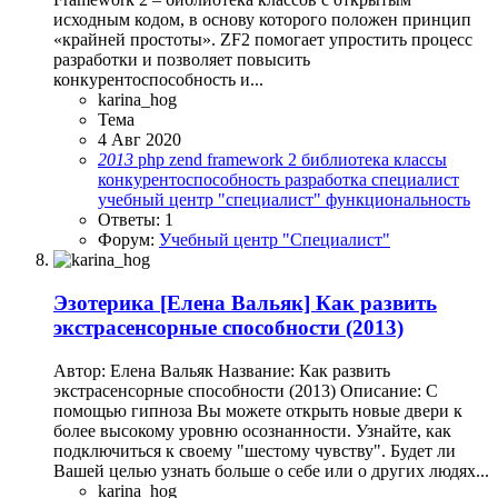
исходным кодом, в основу которого положен принцип
«крайней простоты». ZF2 помогает упростить процесс
разработки и позволяет повысить
конкурентоспособность и...
karina_hog
Тема
4 Авг 2020
2013
php
zend framework 2
библиотека
классы
конкурентоспособность
разработка
специалист
учебный центр "специалист"
функциональность
Ответы: 1
Форум:
Учебный центр "Специалист"
Эзотерика
[Елена Вальяк] Как развить
экстрасенсорные способности (2013)
Автор: Елена Вальяк Название: Как развить
экстрасенсорные способности (2013) Описание: C
помощью гипноза Вы можете открыть новые двери к
более высокому уровню осознанности. Узнайте, как
подключиться к своему "шестому чувству". Будет ли
Вашей целью узнать больше о себе или о других людях...
karina_hog