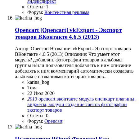
яндексдирект
Ответы: 1
Форум:
Контекстная реклама
Opencart
[Opencart] vkExport - Экспорт
товаров ВКонтакте 4.6.5 (2013)
Автор: Opencart Название: vkExport - Экспорт товаров
ВКонтакте 4.6.5 (2013) Описание: Что умеет этот
модуль? добавлять фотографии товаров в альбомы
группы и/или пользователя добавлять к ним описание
добавлять к ним комментарий автоматически создавать
альбомы с названиями категорий товаров...
karina_hog
Тема
22 Июл 2020
2013
opencart
вконтакте
модуль
опенкарт
плагины,
виджеты, модули
создание сайтов
фотографии
экспорт товаров
Ответы: 0
Форум:
Opencart
Путешествия
[Юрий Федорoв] Как