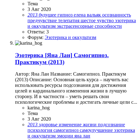
Тема
3 Авг 2020
2013
будущее
гипноз
елена вальяк
осознанность
предчувствие
телепатия
шестое чувство
эзотерика
и оккультизм
экстрасенсорные способности
Ответы: 3
Форум:
Эзотерика и оккультизм
Эзотерика
[Яна Лан] Самогипноз.
Практикум (2013)
Автор: Яна Лан Название: Самогипноз. Практикум
(2013) Описание: Основная цель курса – научить вас
использовать ресурсы подсознания для достижения
целей и кардинального изменения жизни в лучшую
сторону. И в частности – уметь решать свои
психологические проблемы и достигать личные цели с...
karina_hog
Тема
3 Авг 2020
2013
здоровье
изменение жизни
подсознание
психология
самогипноз
самоулучшение
эзотерика
и оккультизм
эмоции
яна лан