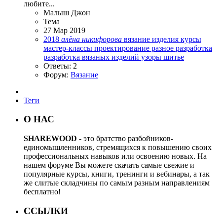
любите...
Малыш Джон
Тема
27 Мар 2019
2018
алёна
никифорова
вязание
изделия
курсы
мастер-классы
проектирование
разное
разработка
разработка вязаных изделий
узоры
шитье
Ответы: 2
Форум:
Вязание
Теги
О НАС
SHAREWOOD
- это братство разбойников-
единомышленников, стремящихся к повышению своих
профессиональных навыков или освоению новых. На
нашем форуме Вы можете скачать самые свежие и
популярные курсы, книги, тренинги и вебинары, а так
же слитые складчины по самым разным направлениям
бесплатно!
ССЫЛКИ