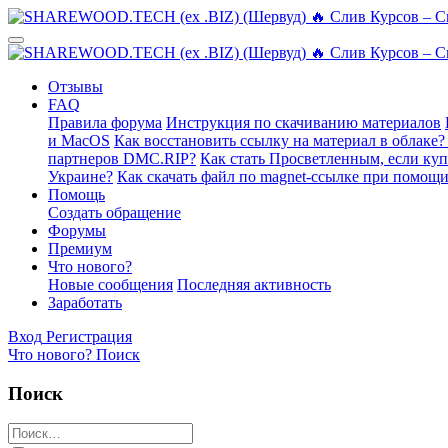
Отзывы
FAQ
Правила форума
Инструкция по скачиванию материалов
и MacOS
Как восстановить ссылку на материал в облаке?
партнеров DMC.RIP?
Как стать Просветленным, если ку
Украине?
Как скачать файл по magnet-ссылке при помощи
Помощь
Создать обращение
Форумы
Премиум
Что нового?
Новые сообщения
Последняя активность
Заработать
Вход
Регистрация
Что нового?
Поиск
Поиск