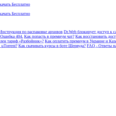
Инструкция по распаковке архивов
Dr.Web блокирует доступ к са
 Ошибка 404.
Как попасть в премиум чат?
Как восстановить дост
плен тариф «Разбойник»?
Как оплатить премиум в Украине и Каз
 µTorrent?
Как скачивать курсы в боте Шервуда?
FAQ - Ответы н