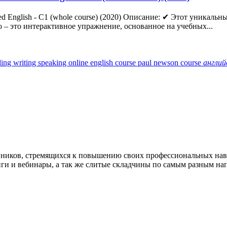
ed English - C1 (whole course) (2020) Описание: ✔ Этот уникальн
 – это интерактивное упражнение, основанное на учебных...
ading writing speaking
online english course
paul newson course
англий
нников, стремящихся к повышению своих профессиональных на
нги и вебинары, а так же слитые складчины по самым разным на