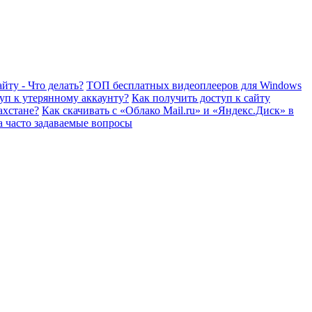
йту - Что делать?
ТОП бесплатных видеоплееров для Windows
уп к утерянному аккаунту?
Как получить доступ к сайту
ахстане?
Как скачивать с «Облако Mail.ru» и «Яндекс.Диск» в
а часто задаваемые вопросы