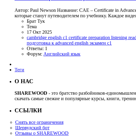
Автор: Paul Newson Название: CAE – Certificate in Advanc
которые станут путеводителем по учебнику. Каждое видео
Брат Тук
Тема
17 Окт 2025
cambridge english c1
certificate preparation
listening re
подготовка к advanced english
экзамен c1
Ответы: 1
Форум:
Английский язык
Теги
О НАС
SHAREWOOD
- это братство разбойников-единомышле
скачать самые свежие и популярные курсы, книги, трени
ССЫЛКИ
Снять все ограничения
Шервудский бот
Отзывы о SHAREWOOD