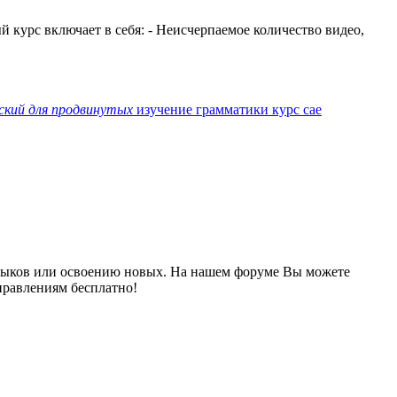
ый курс включает в себя: - Неисчерпаемое количество видео,
ский
для
продвинутых
изучение грамматики
курс cae
выков или освоению новых. На нашем форуме Вы можете
правлениям бесплатно!