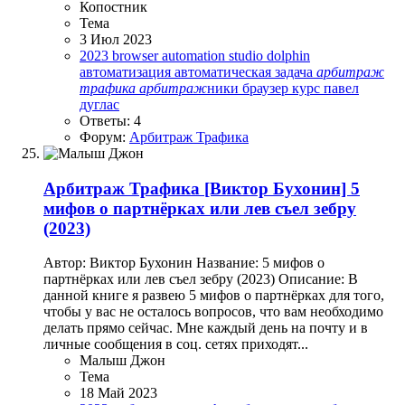
Копостник
Тема
3 Июл 2023
2023
browser automation studio
dolphin
автоматизация
автоматическая задача
арбитраж
трафика
арбитраж
ники
браузер
курс
павел
дуглас
Ответы: 4
Форум:
Арбитраж Трафика
Арбитраж Трафика
[Виктор Бухонин] 5
мифов о партнёрках или лев съел зебру
(2023)
Автор: Виктор Бухонин Название: 5 мифов о
партнёрках или лев съел зебру (2023) Описание: В
данной книге я развею 5 мифов о партнёрках для того,
чтобы у вас не осталось вопросов, что вам необходимо
делать прямо сейчас. Мне каждый день на почту и в
личные сообщения в соц. сетях приходят...
Малыш Джон
Тема
18 Май 2023