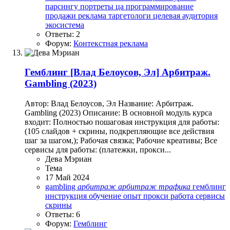
парсингу
портреты ца
программирование
продажи
реклама
таргетологи
целевая аудитория
экосистема
Ответы: 2
Форум:
Контекстная реклама
Гемблинг
[Влад Белоусов, Эл] Арбитраж.
Gambling (2023)
Автор: Влад Белоусов, Эл Название: Арбитраж.
Gambling (2023) Описание: В основной модуль курса
входит: Полностью пошаговая инструкция для работы:
(105 слайдов + скрины, подкрепляющие все действия
шаг за шагом,); Рабочая связка; Рабочие креативы; Все
сервисы для работы: (платежки, прокси...
Дева Мэриан
Тема
17 Май 2024
gambling
арбитраж
арбитраж
трафика
гемблинг
инструкция
обучение
опыт
прокси
работа
сервисы
скрины
Ответы: 6
Форум:
Гемблинг