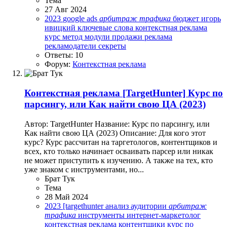
Тема
27 Авг 2024
2023
google ads
арбитраж
трафика
бюджет
игорь
ивицкий
ключевые слова
контекстная реклама
курс
метод
модули
продажи
реклама
рекламодатели
секреты
Ответы: 10
Форум:
Контекстная реклама
Контекстная реклама
[TargetHunter] Курс по
парсингу, или Как найти свою ЦА (2023)
Автор: TargetHunter Название: Курс по парсингу, или
Как найти свою ЦА (2023) Описание: Для кого этот
курс? Курс рассчитан на таргетологов, контентщиков и
всех, кто только начинает осваивать парсер или никак
не может приступить к изучению. А также на тех, кто
уже знаком с инструментами, но...
Брат Тук
Тема
28 Май 2024
2023
[targethunter
анализ аудитории
арбитраж
трафика
инструменты
интернет-маркетолог
контекстная реклама
контентщики
курс по