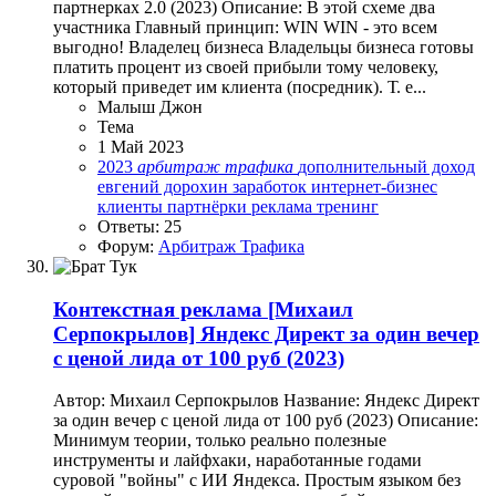
партнерках 2.0 (2023) Описание: В этой схеме два
участника Главный принцип: WIN WIN - это всем
выгодно! Владелец бизнеса Владельцы бизнеса готовы
платить процент из своей прибыли тому человеку,
который приведет им клиента (посредник). Т. е...
Малыш Джон
Тема
1 Май 2023
2023
арбитраж
трафика
дополнительный доход
евгений дорохин
заработок
интернет-бизнес
клиенты
партнёрки
реклама
тренинг
Ответы: 25
Форум:
Арбитраж Трафика
Контекстная реклама
[Михаил
Серпокрылов] Яндекс Директ за один вечер
с ценой лида от 100 руб (2023)
Автор: Михаил Серпокрылов Название: Яндекс Директ
за один вечер с ценой лида от 100 руб (2023) Описание:
Минимум теории, только реально полезные
инструменты и лайфхаки, наработанные годами
суровой "войны" с ИИ Яндекса. Простым языком без