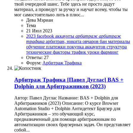
твой очередной шанс. Тебе здесь не просто дадут
материал, а проведут за ручку и научат всему, чтобы ты
мог самостоятельно лить в плюс...
Дева Мэриан
Тема
21 Июл 2023
2023
facebook
аккаунты
арбитраж
арбитраж
трафика
арбитран, никита овчаров
бан
материалы
обучение
платежки
покупка аккаунтов
структура
технические факторы
трафик
уроки
фарминг
Ответы: 27
Форум:
Арбитраж Трафика
Арбитраж Трафика
[Павел Дуглас] BAS +
Dolphin для Арбитражников (2023)
Автор: Павел Дуглас Название: BAS + Dolphin для
Арбитражников (2023) Описание: О курсе Browser
Automation Studio + Dolphin Антидетект Браузер для
Арбитражников – это обучающий курс,
предназначенный для помощи арбитражникам по
автоматизации своих браузерных задач. Он представляет
собой...