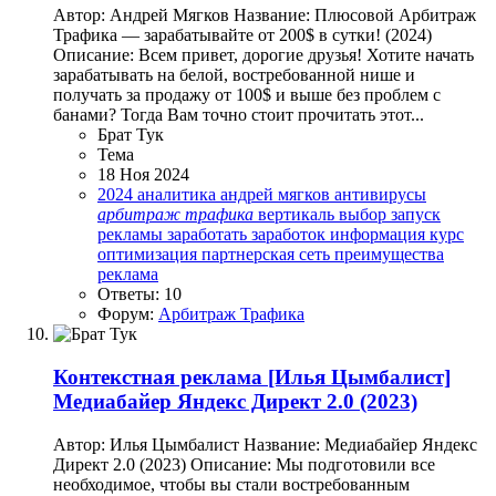
Автор: Андрей Мягков Название: Плюсовой Арбитраж
Трафика — зарабатывайте от 200$ в сутки! (2024)
Описание: Всем привет, дорогие друзья! Хотите начать
зарабатывать на белой, востребованной нише и
получать за продажу от 100$ и выше без проблем с
банами? Тогда Вам точно стоит прочитать этот...
Брат Тук
Тема
18 Ноя 2024
2024
аналитика
андрей мягков
антивирусы
арбитраж
трафика
вертикаль
выбор
запуск
рекламы
заработать
заработок
информация
курс
оптимизация
партнерская сеть
преимущества
реклама
Ответы: 10
Форум:
Арбитраж Трафика
Контекстная реклама
[Илья Цымбалист]
Медиабайер Яндекс Директ 2.0 (2023)
Автор: Илья Цымбалист Название: Медиабайер Яндекс
Директ 2.0 (2023) Описание: Мы подготовили все
необходимое, чтобы вы стали востребованным