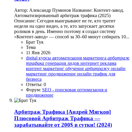
Автор: Александр Пуминов Название: Контент-завод.
Автоматизированный арбитраж трафика (2025)
Описание: Сегодня выигрывают не те, кто тратит
недели на одно видео, а те, кто запускает десятки
роликов в день. Именно поэтому я создал систему
«Контент-завод» — способ за 30–60 минут собирать 10...
Брат Тук
Тема
11 Янв 2026
digital курсы
автоматизация маркетинга
арбитраж
трафика
генерация лидов
интернет реклама
контент маркетинг
обучение
арбитраж
у
онлайн
маркетинг
продвижение онлайн
трафик для
бизнеса
Ответы: 0
Форум:
SEO - поисковая оптимизация и
продвижение
Арбитраж Трафика
[Андрей Мягков]
Плюсовой Арбитраж Трафика —
зарабатывайте от 200$ в сутки! (2024)