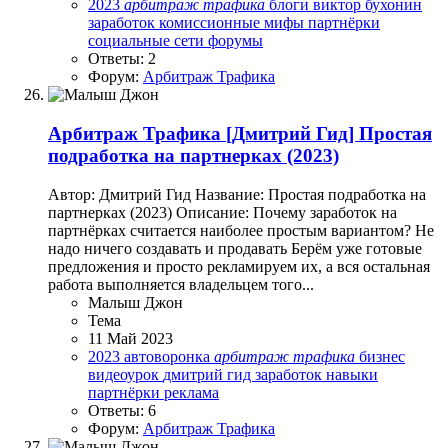
2023
арбитраж
трафика
блоги
виктор бухонин
заработок
комиссионные
мифы
партнёрки
социальные сети
форумы
Ответы: 2
Форум:
Арбитраж Трафика
Арбитраж Трафика
[Дмитрий Гид] Простая
подработка на партнерках (2023)
Автор: Дмитрий Гид Название: Простая подработка на
партнерках (2023) Описание: Почему заработок на
партнёрках считается наиболее простым вариантом? Не
надо ничего создавать и продавать Берём уже готовые
предложения и просто рекламируем их, а вся остальная
работа выполняется владельцем того...
Малыш Джон
Тема
11 Май 2023
2023
автоворонка
арбитраж
трафика
бизнес
видеоурок
дмитрий гид
заработок
навыки
партнёрки
реклама
Ответы: 6
Форум:
Арбитраж Трафика