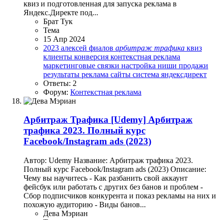
квиз и подготовленная для запуска реклама в
Яндекс.Директе под...
Брат Тук
Тема
15 Апр 2024
2023
алексей фиалов
арбитраж
трафика
квиз
клиенты
конверсия
контекстная реклама
маркетинговые связки
настройка
ниши
продажи
результаты
реклама
сайты
система
яндексдирект
Ответы: 2
Форум:
Контекстная реклама
Арбитраж Трафика
[Udemy] Арбитраж
трафика 2023. Полный курс
Facebook/Instagram ads (2023)
Автор: Udemy Название: Арбитраж трафика 2023.
Полный курс Facebook/Instagram ads (2023) Описание:
Чему вы научитесь - Как разбанить свой аккаунт
фейсбук или работать с других без банов и проблем -
Сбор подписчиков конкурента и показ рекламы на них и
похожую аудиторию - Виды банов...
Дева Мэриан