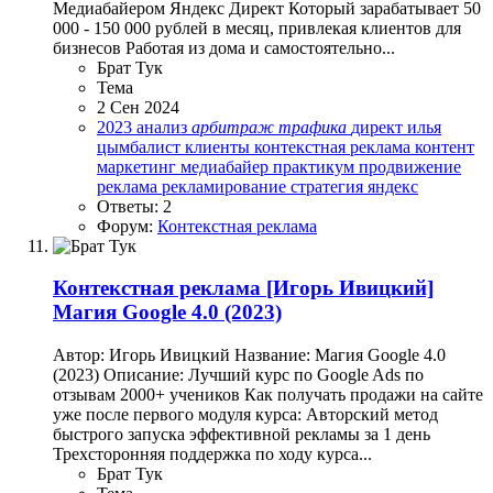
Медиабайером Яндекс Директ Который зарабатывает 50
000 - 150 000 рублей в месяц, привлекая клиентов для
бизнесов Работая из дома и самостоятельно...
Брат Тук
Тема
2 Сен 2024
2023
анализ
арбитраж
трафика
директ
илья
цымбалист
клиенты
контекстная реклама
контент
маркетинг
медиабайер
практикум
продвижение
реклама
рекламирование
стратегия
яндекс
Ответы: 2
Форум:
Контекстная реклама
Контекстная реклама
[Игорь Ивицкий]
Магия Google 4.0 (2023)
Автор: Игорь Ивицкий Название: Магия Google 4.0
(2023) Описание: Лучший курс по Google Ads по
отзывам 2000+ учеников Как получать продажи на сайте
уже после первого модуля курса: Авторский метод
быстрого запуска эффективной рекламы за 1 день
Трехсторонняя поддержка по ходу курса...
Брат Тук