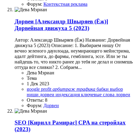
Форум:
Контекстная реклама
Дорвеи
[Александр Швыряев (Ёж)]
Дорвейная движуха 5 (2023)
Автор: Александр Швыряев (Ёж) Название: Дорвейная
движуха 5 (2023) Описание: 1. Выбираем нишу От
вечно зеленого даунлоада, неумирающего мейнстрима,
адалт дейтинга, до фармы, гемблинга, эссе. Или эе ты
найдешь то, что никто ранее до тебя не делал и снимешь
оттуда все сливки? 2. Собраем...
Дева Мэриан
Тема
1 Дек 2023
google
profit
арбитраж
трафика
бабки
выбор
ниши
дорвеи
индексация
ключевые слова
лорвеи
Ответы: 8
Форум:
Дорвеи
SEO
[Кирилл Рамирас] CPA на стеройдах
(2023)