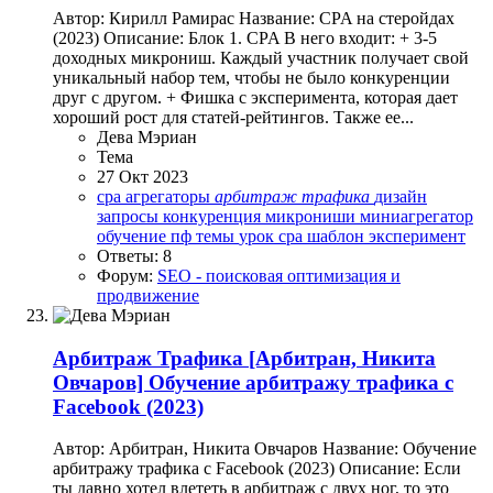
Автор: Кирилл Рамирас Название: CPA на стеройдах
(2023) Описание: Блок 1. CPA В него входит: + 3-5
доходных микрониш. Каждый участник получает свой
уникальный набор тем, чтобы не было конкуренции
друг с другом. + Фишка с эксперимента, которая дает
хороший рост для статей-рейтингов. Также ее...
Дева Мэриан
Тема
27 Окт 2023
cpa
агрегаторы
арбитраж
трафика
дизайн
запросы
конкуренция
микрониши
миниагрегатор
обучение
пф
темы
урок cpa
шаблон
эксперимент
Ответы: 8
Форум:
SEO - поисковая оптимизация и
продвижение
Арбитраж Трафика
[Арбитран, Никита
Овчаров] Обучение арбитражу трафика с
Facebook (2023)
Автор: Арбитран, Никита Овчаров Название: Обучение
арбитражу трафика с Facebook (2023) Описание: Если
ты давно хотел влететь в арбитраж с двух ног, то это