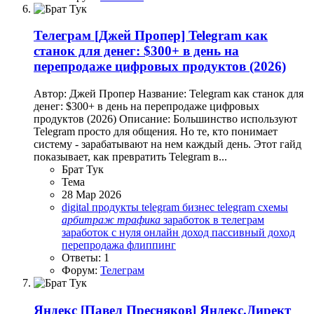
Телеграм
[Джей Пропер] Telegram как
станок для денег: $300+ в день на
перепродаже цифровых продуктов (2026)
Автор: Джей Пропер Название: Telegram как станок для
денег: $300+ в день на перепродаже цифровых
продуктов (2026) Описание: Большинство используют
Telegram просто для общения. Но те, кто понимает
систему - зарабатывают на нем каждый день. Этот гайд
показывает, как превратить Telegram в...
Брат Тук
Тема
28 Мар 2026
digital продукты
telegram бизнес
telegram схемы
арбитраж
трафика
заработок в телеграм
заработок с нуля
онлайн доход
пассивный доход
перепродажа
флиппинг
Ответы: 1
Форум:
Телеграм
Яндекс
[Павел Пресняков] Яндекс.Директ