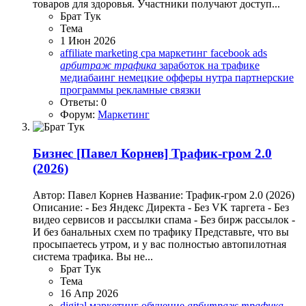
товаров для здоровья. Участники получают доступ...
Брат Тук
Тема
1 Июн 2026
affiliate marketing
cpa маркетинг
facebook ads
арбитраж
трафика
заработок на трафике
медиабаинг
немецкие офферы
нутра
партнерские
программы
рекламные связки
Ответы: 0
Форум:
Маркетинг
Бизнес
[Павел Корнев] Трафик-гром 2.0
(2026)
Автор: Павел Корнев Название: Трафик-гром 2.0 (2026)
Описание: - Без Яндекс Директа - Без VK таргета - Без
видео сервисов и рассылки спама - Без бирж рассылок -
И без банальных схем по трафику Представьте, что вы
просыпаетесь утром, и у вас полностью автопилотная
система трафика. Вы не...
Брат Тук
Тема
16 Апр 2026
digital маркетинг обучение
арбитраж
трафика