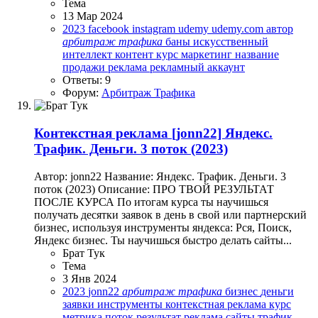
Тема
13 Мар 2024
2023
facebook
instagram
udemy
udemy.com
автор
арбитраж
трафика
баны
искусственный
интеллект
контент
курс
маркетинг
название
продажи
реклама
рекламный аккаунт
Ответы: 9
Форум:
Арбитраж Трафика
Контекстная реклама
[jonn22] Яндекс.
Трафик. Деньги. 3 поток (2023)
Автор: jonn22 Название: Яндекс. Трафик. Деньги. 3
поток (2023) Описание: ПРО ТВОЙ РЕЗУЛЬТАТ
ПОСЛЕ КУРСА По итогам курса ты научишься
получать десятки заявок в день в свой или партнерский
бизнес, используя инструменты яндекса: Рся, Поиск,
Яндекс бизнес. Ты научишься быстро делать сайты...
Брат Тук
Тема
3 Янв 2024
2023
jonn22
арбитраж
трафика
бизнес
деньги
заявки
инструменты
контекстная реклама
курс
метрика
поток
результат
реклама
сайты
трафик