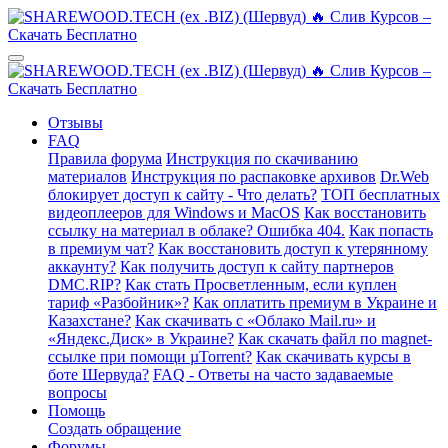
Отзывы
FAQ
Правила форума
Инструкция по скачиванию
материалов
Инструкция по распаковке архивов
Dr.Web
блокирует доступ к сайту - Что делать?
ТОП бесплатных
видеоплееров для Windows и MacOS
Как восстановить
ссылку на материал в облаке? Ошибка 404.
Как попасть
в премиум чат?
Как восстановить доступ к утерянному
аккаунту?
Как получить доступ к сайту партнеров
DMC.RIP?
Как стать Просветленным, если куплен
тариф «Разбойник»?
Как оплатить премиум в Украине и
Казахстане?
Как скачивать с «Облако Mail.ru» и
«Яндекс.Диск» в Украине?
Как скачать файл по magnet-
ссылке при помощи µTorrent?
Как скачивать курсы в
боте Шервуда?
FAQ - Ответы на часто задаваемые
вопросы
Помощь
Создать обращение
Форумы