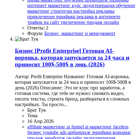
интернет маркетинг курс
лидогенерация обучение
маркетинг стратегии
настройка рекламы
привлечение
трафика
реклама в интернете
трафик на сайт
увеличение продаж онлайн
Ответы: 2
Форум:
Бизнес, маркетинг и менеджмент
Бизнес
[Profit Enterprise] Готовая AI-
воронка, которая запускается за 24 часа и
приносит 100$-500$ в день (2026)
Автор: Profit Enterprise Название: Готовая AI-воронка,
которая запускается за 24 часа и приносит 100$-500$ в
день (2026) Описание: Это не курс про заработок, а
готовая система, где тебе не нужно: снимать видео,
писать тексты, строить бренд, разбираться в сложных
настройках. Ты просто...
Брат Тук
Тема
16 Апр 2026
affiliate маркетинг
ai funnel
ai маркетинг
faceless
бизнес
youtube ads
арбитраж
трафика
воронки
продаж
заработок онлайн
лидогенерация