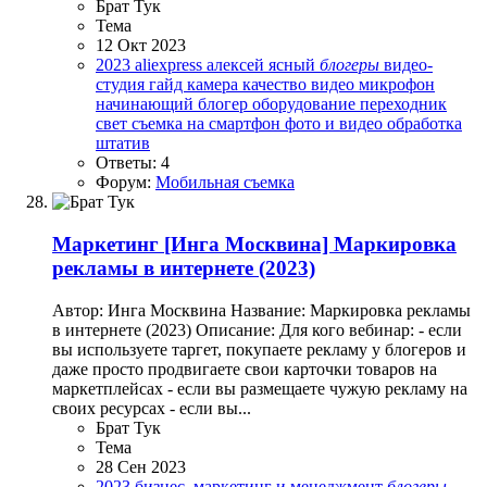
Брат Тук
Тема
12 Окт 2023
2023
aliexpress
алексей ясный
блогеры
видео-
студия
гайд
камера
качество видео
микрофон
начинающий блогер
оборудование
переходник
свет
съемка на смартфон
фото и видео обработка
штатив
Ответы: 4
Форум:
Мобильная съемка
Маркетинг
[Инга Москвина] Маркировка
рекламы в интернете (2023)
Автор: Инга Москвина Название: Маркировка рекламы
в интернете (2023) Описание: Для кого вебинар: ‌- если
вы используете таргет, покупаете рекламу у блогеров и
даже просто продвигаете свои карточки товаров на
маркетплейсах ‌- если вы размещаете чужую рекламу на
своих ресурсах ‌- если вы...
Брат Тук
Тема
28 Сен 2023
2023
бизнес, маркетинг и менеджмент
блогеры