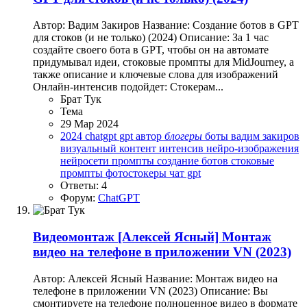
Автор: Вадим Закиров Название: Создание ботов в GPT
для стоков (и не только) (2024) Описание: За 1 час
создайте своего бота в GPT, чтобы он на автомате
придумывал идеи, стоковые промпты для MidJourney, а
также описание и ключевые слова для изображений
Онлайн-интенсив подойдет: Стокерам...
Брат Тук
Тема
29 Мар 2024
2024
chatgpt
gpt
автор
блогеры
боты
вадим закиров
визуальный контент
интенсив
нейро-изображения
нейросети
промпты
создание ботов
стоковые
промпты
фотостокеры
чат gpt
Ответы: 4
Форум:
ChatGPT
Видеомонтаж
[Алексей Ясный] Монтаж
видео на телефоне в приложении VN (2023)
Автор: Алексей Ясный Название: Монтаж видео на
телефоне в приложении VN (2023) Описание: Вы
смонтируете на телефоне полноценное видео в формате