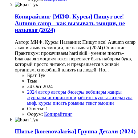
Копирайтинг
[МИФ. Курсы] Пишут все!
Autumn camp - как вызывать эмоции, не
называя (2024)
Автор: МИФ. Курсы Название: Пишут все! Autumn camp
- как вызывать эмоции, не называя (2024) Описание:
Практикум: прокачиваем hard skill «умение писать»
Благодаря эмоциям текст перестает быть набором букв,
который просто читают, и превращается в живой
организм, способный влиять на людей. Но...
Брат Тук
Тема
24 Окт 2024
2024
автор
авторы
блогеры
вебинары
жанры
журналы
истории
копирайтинг
курсы
литература
миф. курсы
писать
романы
текст
эмоции
Ответы: 1
Форум:
Копирайтинг
Шитье
[korenovalarisa] Группа Детали (2024)