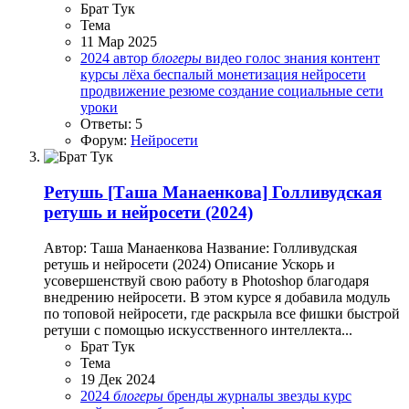
Брат Тук
Тема
11 Мар 2025
2024
автор
блогеры
видео
голос
знания
контент
курсы
лёха беспалый
монетизация
нейросети
продвижение
резюме
создание
социальные сети
уроки
Ответы: 5
Форум:
Нейросети
Ретушь
[Таша Манаенкова] Голливудская
ретушь и нейросети (2024)
Автор: Таша Манаенкова Название: Голливудская
ретушь и нейросети (2024) Описание Ускорь и
усовершенствуй свою работу в Photoshop благодаря
внедрению нейросети. В этом курсе я добавила модуль
по топовой нейросети, где раскрыла все фишки быстрой
ретуши с помощью искусственного интеллекта...
Брат Тук
Тема
19 Дек 2024
2024
блогеры
бренды
журналы
звезды
курс