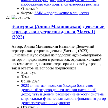
изображения
конкуренты
окупаемость
реклама
Ответы: 9
Форум:
SMM - продвижение в соц. сетях
Эзотерика
[Алина Малиновская] Денежный
эгрегор - как устроены деньги (Часть 1)
(2023)
Автор: Алина Малиновская Название: Денежный
эгрегор - как устроены деньги (Часть 1) (2023)
Описание: Курс создан из подборки аудио-материалов
автора и представлен в режиме как отдельных лекций
по теме денег, денежного эгрегора и как всё устроено,
так и ответов на вопросы подписчиков...
Брат Тук
Тема
8 Янв 2024
2023
алина малиновская
блогеры
богатство
денежный эгрегор
деньги
лекции
пассивный
доход
путь и деньги
расширение ёмкости
система
мира
скидки
финансовая емкость
финансы
эгрегор
денег
эзотерика и оккультизм
Ответы: 3