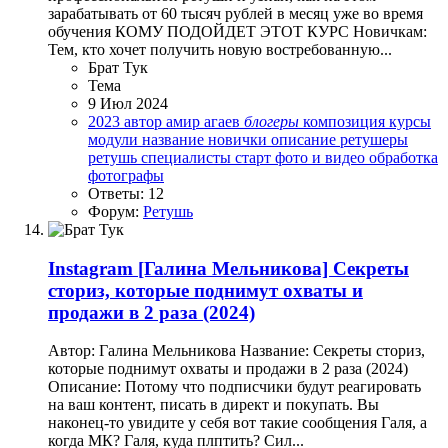
зарабатывать от 60 тысяч рублей в месяц уже во время
обучения КОМУ ПОДОЙДЕТ ЭТОТ КУРС Новичкам:
Тем, кто хочет получить новую востребованную...
Брат Тук
Тема
9 Июл 2024
2023
автор
амир агаев
блогеры
композиция
курсы
модули
название
новички
описание
ретушеры
ретушь
специалисты
старт
фото и видео обработка
фотографы
Ответы: 12
Форум:
Ретушь
Instagram
[Галина Мельникова] Секреты
сториз, которые поднимут охваты и
продажи в 2 раза (2024)
Автор: Галина Мельникова Название: Секреты сториз,
которые поднимут охваты и продажи в 2 раза (2024)
Описание: Потому что подписчики будут реагировать
на ваш контент, писать в директ и покупать. Вы
наконец-то увидите у себя вот такие сообщения Галя, а
когда МК? Галя, куда плптить? Сил...