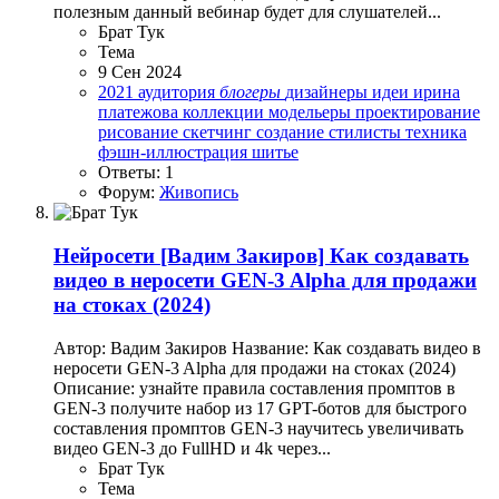
полезным данный вебинар будет для слушателей...
Брат Тук
Тема
9 Сен 2024
2021
аудитория
блогеры
дизайнеры
идеи
ирина
платежова
коллекции
модельеры
проектирование
рисование
скетчинг
создание
стилисты
техника
фэшн-иллюстрация
шитье
Ответы: 1
Форум:
Живопись
Нейросети
[Вадим Закиров] Как создавать
видео в неросети GEN-3 Alpha для продажи
на стоках (2024)
Автор: Вадим Закиров Название: Как создавать видео в
неросети GEN-3 Alpha для продажи на стоках (2024)
Описание: узнайте правила составления промптов в
GEN-3 получите набор из 17 GPT-ботов для быстрого
составления промптов GEN-3 научитесь увеличивать
видео GEN-3 до FullHD и 4k через...
Брат Тук
Тема