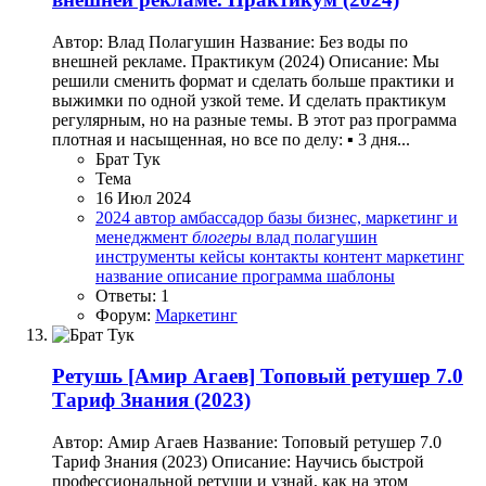
Автор: Влад Полагушин Название: Без воды по
внешней рекламе. Практикум (2024) Описание: Мы
решили сменить формат и сделать больше практики и
выжимки по одной узкой теме. И сделать практикум
регулярным, но на разные темы. В этот раз программа
плотная и насыщенная, но все по делу: ▪️ 3 дня...
Брат Тук
Тема
16 Июл 2024
2024
автор
амбассадор
базы
бизнес, маркетинг и
менеджмент
блогеры
влад полагушин
инструменты
кейсы
контакты
контент
маркетинг
название
описание
программа
шаблоны
Ответы: 1
Форум:
Маркетинг
Ретушь
[Амир Агаев] Топовый ретушер 7.0
Тариф Знания (2023)
Автор: Амир Агаев Название: Топовый ретушер 7.0
Тариф Знания (2023) Описание: Научись быстрой
профессиональной ретуши и узнай, как на этом