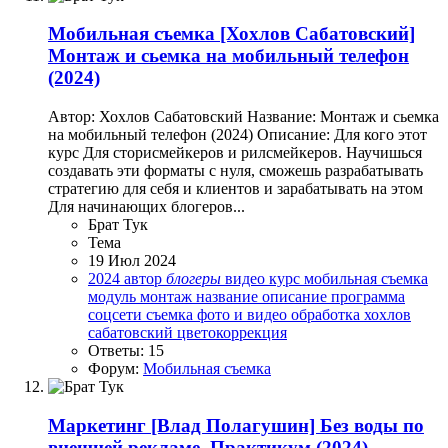
Мобильная съемка
[Хохлов Сабатовский]
Монтаж и сьемка на мобильный телефон
(2024)
Автор: Хохлов Сабатовский Название: Монтаж и сьемка
на мобильный телефон (2024) Описание: Для кого этот
курс Для сторисмейкеров и рилсмейкеров. Научишься
создавать эти форматы с нуля, сможешь разрабатывать
стратегию для себя и клиентов и зарабатывать на этом
Для начинающих блогеров...
Брат Тук
Тема
19 Июл 2024
2024
автор
блогеры
видео
курс
мобильная съемка
модуль
монтаж
название
описание
программа
соцсети
съемка
фото и видео обработка
хохлов
сабатовский
цветокоррекция
Ответы: 15
Форум:
Мобильная съемка
Маркетинг
[Влад Полагушин] Без воды по
внешней рекламе. Практикум (2024)