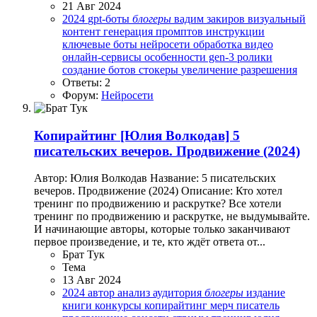
21 Авг 2024
2024
gpt-боты
блогеры
вадим закиров
визуальный
контент
генерация промптов
инструкции
ключевые боты
нейросети
обработка видео
онлайн-сервисы
особенности gen-3
ролики
создание ботов
стокеры
увеличение разрешения
Ответы: 2
Форум:
Нейросети
Копирайтинг
[Юлия Волкодав] 5
писательских вечеров. Продвижение (2024)
Автор: Юлия Волкодав Название: 5 писательских
вечеров. Продвижение (2024) Описание: Кто хотел
тренинг по продвижению и раскрутке? Все хотели
тренинг по продвижению и раскрутке, не выдумывайте.
И начинающие авторы, которые только заканчивают
первое произведение, и те, кто ждёт ответа от...
Брат Тук
Тема
13 Авг 2024
2024
автор
анализ
аудитория
блогеры
издание
книги
конкурсы
копирайтинг
мерч
писатель