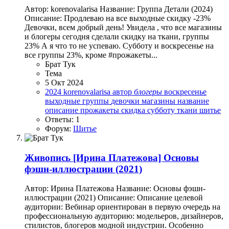
Автор: korenovalarisa Название: Группа Детали (2024)
Описание: Продлеваю на все выходные скидку -23%
Девочки, всем добрый день! Увидела , что все магазины
и блогеры сегодня сделали скидку на ткани, группы
23% А я что то не успеваю. Субботу и воскресенье на
все группы 23%, кроме #прожакеты...
Брат Тук
Тема
5 Окт 2024
2024
korenovalarisa
автор
блогеры
воскресенье
выходные
группы
девочки
магазины
название
описание
прожакеты
скидка
субботу
ткани
шитье
Ответы: 1
Форум:
Шитье
Живопись
[Ирина Платежова] Основы
фэшн-иллюстрации (2021)
Автор: Ирина Платежова Название: Основы фэшн-
иллюстрации (2021) Описание: Описание целевой
аудитории: Вебинар ориентирован в первую очередь на
профессиональную аудиторию: модельеров, дизайнеров,
стилистов, блогеров модной индустрии. Особенно