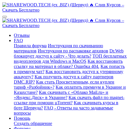
Отзывы
FAQ
Правила форума
Инструкция по скачиванию
материалов
Инструкция по распаковке архивов
Dr.Web
блокирует доступ к сайту - Что делать?
ТОП бесплатных
видеоплееров для Windows и MacOS
Как восстановить
ссылку на материал в облаке? Ошибка 404.
Как попасть
в премиум чат?
Как восстановить доступ к утерянному
аккаунту?
Как получить доступ к сайту партнеров
DMC.RIP?
Как стать Просветленным, если куплен
тариф «Разбойник»?
Как оплатить премиум в Украине и
Казахстане?
Как скачивать с «Облако Mail.ru» и
«Яндекс.Диск» в Украине?
Как скачать файл по magnet-
ссылке при помощи µTorrent?
Как скачивать курсы в
боте Шервуда?
FAQ - Ответы на часто задаваемые
вопросы
Помощь
Создать обращение
Форумы