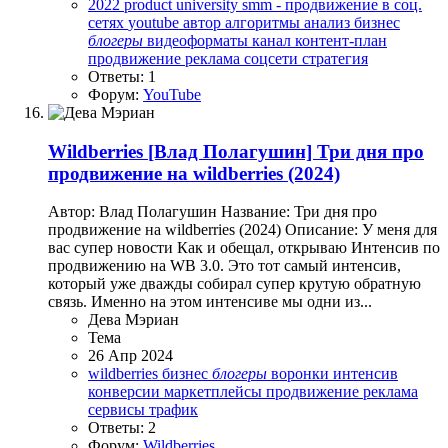
2022
product university
smm - продвижение в соц.
сетях
youtube
автор
алгоритмы
анализ
бизнес
блогеры
видеоформаты
канал
контент-план
продвижение
реклама
соцсети
стратегия
Ответы: 1
Форум:
YouTube
Wildberries
[Влад Полагушин] Три дня про
продвижение на wildberries (2024)
Автор: Влад Полагушин Название: Три дня про
продвижение на wildberries (2024) Описание: У меня для
вас супер новости Как и обещал, открываю Интенсив по
продвижению на WB 3.0. Это тот самый интенсив,
который уже дважды собирал супер крутую обратную
связь. Именно на этом интенсиве мы одни из...
Дева Мэриан
Тема
26 Апр 2024
wildberries
бизнес
блогеры
воронки
интенсив
конверсии
маркетплейсы
продвижение
реклама
сервисы
трафик
Ответы: 2
Форум:
Wildberries