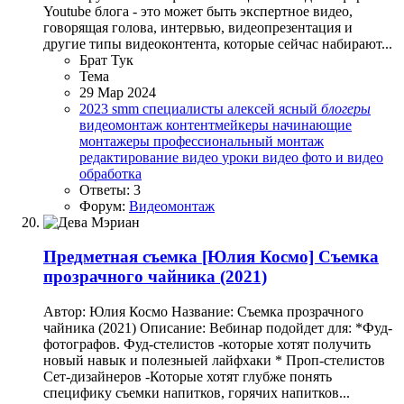
Youtube блога - это может быть экспертное видео,
говорящая голова, интервью, видеопрезентация и
другие типы видеоконтента, которые сейчас набирают...
Брат Тук
Тема
29 Мар 2024
2023
smm специалисты
алексей ясный
блогеры
видеомонтаж
контентмейкеры
начинающие
монтажеры
профессиональный монтаж
редактирование видео
уроки видео
фото и видео
обработка
Ответы: 3
Форум:
Видеомонтаж
Предметная съемка
[Юлия Космо] Съемка
прозрачного чайника (2021)
Автор: Юлия Космо Название: Съемка прозрачного
чайника (2021) Описание: Вебинар подойдет для: *Фуд-
фотографов. Фуд-стелистов -которые хотят получить
новый навык и полезныей лайфхаки * Проп-стелистов
Сет-дизайнеров -Которые хотят глубже понять
специфику съемки напитков, горячих напитков...