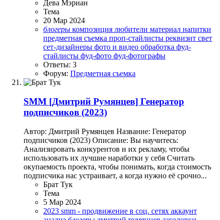
Дева Мэриан
Тема
20 Мар 2024
блогеры
композиция
любители
материал
напитки
предметная съемка
проп-стайлисты
реквизит
свет
сет-дизайнеры
фото и видео обработка
фуд-
стайлисты
фуд-фото
фуд-фотографы
Ответы: 3
Форум:
Предметная съемка
SMM
[Дмитрий Румянцев] Генератор
подписчиков (2023)
Автор: Дмитрий Румянцев Название: Генератор
подписчиков (2023) Описание: Вы научитесь:
Анализировать конкурентов и их рекламу, чтобы
использовать их лучшие наработки у себя Считать
окупаемость проекта, чтобы понимать, когда стоимость
подписчика нас устраивает, а когда нужно её срочно...
Брат Тук
Тема
5 Мар 2024
2023
smm - продвижение в соц. сетях
аккаунт
анализ
блогеры
дмитрий румянцев
заголовки