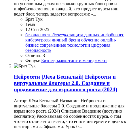
по уголовным делам несколько крупных блогеров и
инфобизнесменов, и каждый, кто продает курсы или
ведет блог, теперь задается вопросами: -...
Брат Тук
Тема
12 Сен 2025
безопасность
блогеры
защита данных
инфобизнес
киберугрозы
личный бренд
обучение
онлайн-
бизнес
современные технологии
цифровая
безопасность
Ответы: 3
Форум:
Бизнес, маркетинг и менеджмент
Нейросети
[Лёха Беспалый] Нейросети и
виртуальные блогеры 2.0. Создание и
продвижение для взрывного роста (2024)
Автор: Лёха Беспалый Название: Нейросети и
виртуальные блогеры 2.0. Создание и продвижение для
взрывного роста (2024) Описание Введение (доступно
бесплатно) Рассказываю об особенностях курса, о том
что его отличает от всего, что есть в интернете и делюсь
некоторыми лайфхаками. Урок 0...