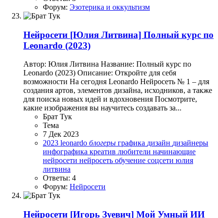
Форум:
Эзотерика и оккультизм
Нейросети
[Юлия Литвина] Полный курс по
Leonardo (2023)
Автор: Юлия Литвина Название: Полный курс по
Leonardo (2023) Описание: Откройте для себя
возможности На сегодня Leonardo Нейросеть № 1 – для
создания артов, элементов дизайна, исходников, а также
для поиска новых идей и вдохновения Посмотрите,
какие изображения вы научитесь создавать за...
Брат Тук
Тема
7 Дек 2023
2023
leonardo
блогеры
графика
дизайн
дизайнеры
инфографика
креатив
любители
начинающие
нейросети
нейросеть
обучение
соцсети
юлия
литвина
Ответы: 4
Форум:
Нейросети
Нейросети
[Игорь Зуевич] Мой Умный ИИ