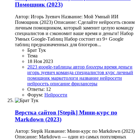
Помощник (2023)
Автор: Игорь Зуевич Название: Мой Умный ИИ
Помощник (2023) Описание: Сделайте нейросеть своим
личным помощником, который заменит целую команду
специалистов и сэкономит ваше время и деньги! Набор
Умных Google-Таблиц Набор состоит из 9+ Google
таблиц предназначенных для блогеров...
Брат Тук
Тема
18 Ноя 2023
2023
google-таблицы
автор
блогеры
время
деньги
игорь зуевич
команда специалистов
курс
личный
помощник
маркетологи
название
нейросети
нейросеть
описание
фрилансеры
Ответы: 12
Форум:
Нейросети
Верстка сайтов
[Stepik] Мини-курс по
Markdown (2023)
Автор: Stepik Название: Мини-курс по Markdown (2023)
Описание: Markdown — один из самых популярных