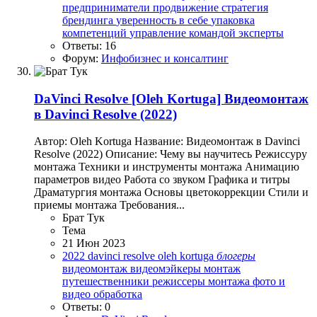
предприниматели
продвижение
стратегия
брендинга
уверенность в себе
упаковка
компетенций
управление командой
эксперты
Ответы: 16
Форум:
Инфобизнес и консалтинг
DaVinci Resolve
[Oleh Kortuga] Видеомонтаж
в Davinci Resolve (2022)
Автор: Oleh Kortuga Название: Видеомонтаж в Davinci
Resolve (2022) Описание: Чему вы научитесь Режиссуру
монтажа Техники и инструменты монтажа Анимацию
параметров видео Работа со звуком Графика и титры
Драматургия монтажа Основы цветокоррекции Стили и
приемы монтажа Требования...
Брат Тук
Тема
21 Июн 2023
2022
davinci resolve
oleh kortuga
блогеры
видеомонтаж
видеомэйкеры
монтаж
путешественники
режиссеры монтажа
фото и
видео обработка
Ответы: 0