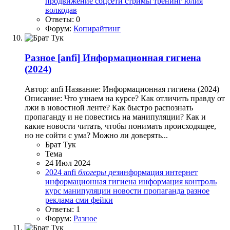
продвижение
соцсети
стримы
тренинг
юлия
волкодав
Ответы: 0
Форум:
Копирайтинг
Разное
[anfi] Информационная гигиена
(2024)
Автор: anfi Название: Информационная гигиена (2024)
Описание: Что узнаем на курсе? Как отличить правду от
лжи в новостной ленте? Как быстро распознать
пропаганду и не повестись на манипуляции? Как и
какие новости читать, чтобы понимать происходящее,
но не сойти с ума? Можно ли доверять...
Брат Тук
Тема
24 Июл 2024
2024
anfi
блогеры
дезинформация
интернет
информационная гигиена
информация
контроль
курс
манипуляции
новости
пропаганда
разное
реклама
сми
фейки
Ответы: 1
Форум:
Разное