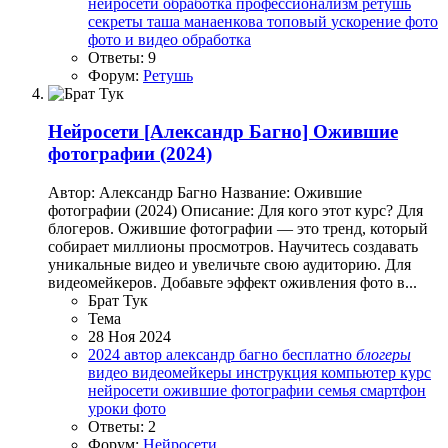
нейросети
обработка
профессионализм
ретушь
секреты
таша манаенкова
топовый
ускорение
фото
фото и видео обработка
Ответы: 9
Форум:
Ретушь
Нейросети
[Александр Багно] Ожившие
фотографии (2024)
Автор: Александр Багно Название: Ожившие
фотографии (2024) Описание: Для кого этот курс? Для
блогеров. Ожившие фотографии — это тренд, который
собирает миллионы просмотров. Научитесь создавать
уникальные видео и увеличьте свою аудиторию. Для
видеомейкеров. Добавьте эффект оживления фото в...
Брат Тук
Тема
28 Ноя 2024
2024
автор
александр багно
бесплатно
блогеры
видео
видеомейкеры
инструкция
компьютер
курс
нейросети
ожившие фотографии
семья
смартфон
уроки
фото
Ответы: 2
Форум:
Нейросети