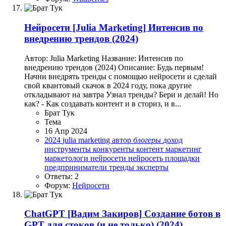
Нейросети
[Julia Marketing] Интенсив по
внедрению трендов (2024)
Автор: Julia Marketing Название: Интенсив по
внедрению трендов (2024) Описание: Будь первым!
Начни внедрять тренды с помощью нейросети и сделай
свой квантовый скачок в 2024 году, пока другие
откладывают на завтра Узнал тренды? Бери и делай! Но
как? - Как создавать контент и в сториз, и в...
Брат Тук
Тема
16 Апр 2024
2024
julia marketing
автор
блогеры
доход
инструменты
конкуренты
контент
маркетинг
маркетологи
нейросети
нейросеть
площадки
предприниматели
тренды
эксперты
Ответы: 2
Форум:
Нейросети
ChatGPT
[Вадим Закиров] Создание ботов в
GPT для стоков (и не только) (2024)