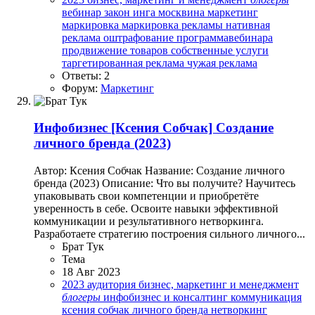
вебинар
закон
инга москвина
маркетинг
маркировка
маркировка рекламы
нативная
реклама
оштрафование
программавебинара
продвижение товаров
собственные услуги
таргетированная реклама
чужая реклама
Ответы: 2
Форум:
Маркетинг
Инфобизнес
[Ксения Собчак] Создание
личного бренда (2023)
Автор: Ксения Собчак Название: Создание личного
бренда (2023) Описание: Что вы получите? Научитесь
упаковывать свои компетенции и приобретёте
уверенность в себе. Освоите навыки эффективной
коммуникации и результативного нетворкинга.
Разработаете стратегию построения сильного личного...
Брат Тук
Тема
18 Авг 2023
2023
аудитория
бизнес, маркетинг и менеджмент
блогеры
инфобизнес и консалтинг
коммуникация
ксения собчак
личного бренда
нетворкинг