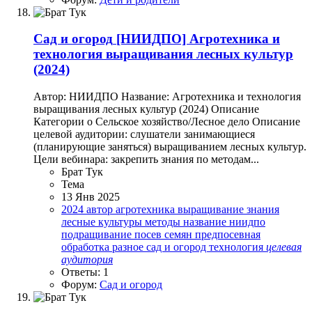
Сад и огород
[НИИДПО] Агротехника и
технология выращивания лесных культур
(2024)
Автор: НИИДПО Название: Агротехника и технология
выращивания лесных культур (2024) Описание
Категории o Сельское хозяйство/Лесное дело Описание
целевой аудитории: слушатели занимающиеся
(планирующие заняться) выращиванием лесных культур.
Цели вебинара: закрепить знания по методам...
Брат Тук
Тема
13 Янв 2025
2024
автор
агротехника
выращивание
знания
лесные культуры
методы
название
ниидпо
подращивание
посев семян
предпосевная
обработка
разное
сад и огород
технология
целевая
аудитория
Ответы: 1
Форум:
Сад и огород