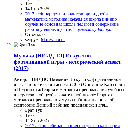
Тема
14 Янв 2025
2017
вебинар
дети и родители
доли
дроби
математика
методика
начальная школа
ниидпо
обучение
основная школа
педагоги
содержание
работы
учащиеся
учителя
целевая
аудитория
Ответы: 0
Форум:
Математика
Музыка
[НИИДПО] Искусство
фортепианной игры - исторический аспект
(2017)
Автор: НИИДПО Название: Искусство фортепианной
игры - исторический аспект (2017) Описание Категории
o Педагогика/Теория и методика преподавания учебных
предметов в общеобразовательной школе/Теория и
методика преподавания музыки Описание целевой
аудитории: Данный вебинар предназначен для...
Брат Тук
Тема
14 Янв 2025
2017
автор
вебинар
знания
искусство
категории