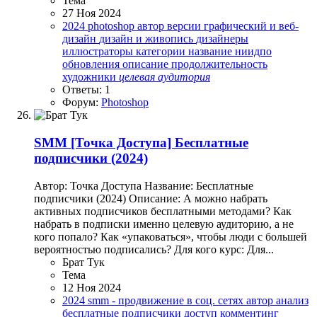
Тема
27 Ноя 2024
2024
photoshop
автор
версии
графический и веб-
дизайн
дизайн и живопись
дизайнеры
иллюстраторы
категории
название
ниидпо
обновления
описание
продолжительность
художники
целевая
аудитория
Ответы: 1
Форум:
Photoshop
SMM
[Точка Доступа] Бесплатные
подписчики (2024)
Автор: Точка Доступа Название: Бесплатные
подписчики (2024) Описание: А можно набрать
активных подписчиков бесплатными методами? Как
набрать в подписки именно целевую аудиторию, а не
кого попало? Как «упаковаться», чтобы люди с большей
вероятностью подписались? Для кого курс: Для...
Брат Тук
Тема
12 Ноя 2024
2024
smm - продвижение в соц. сетях
автор
анализ
бесплатные подписчики
доступ
комментинг