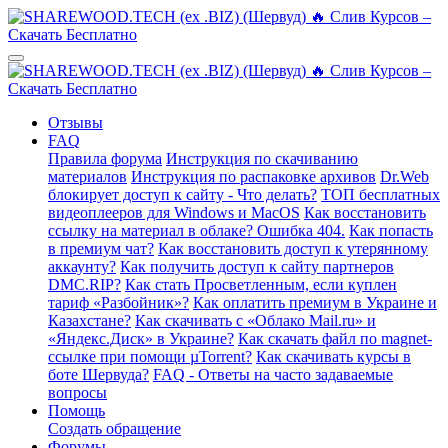
Отзывы
FAQ
Правила форума
Инструкция по скачиванию
материалов
Инструкция по распаковке архивов
Dr.Web
блокирует доступ к сайту - Что делать?
ТОП бесплатных
видеоплееров для Windows и MacOS
Как восстановить
ссылку на материал в облаке? Ошибка 404.
Как попасть
в премиум чат?
Как восстановить доступ к утерянному
аккаунту?
Как получить доступ к сайту партнеров
DMC.RIP?
Как стать Просветленным, если куплен
тариф «Разбойник»?
Как оплатить премиум в Украине и
Казахстане?
Как скачивать с «Облако Mail.ru» и
«Яндекс.Диск» в Украине?
Как скачать файл по magnet-
ссылке при помощи µTorrent?
Как скачивать курсы в
боте Шервуда?
FAQ - Ответы на часто задаваемые
вопросы
Помощь
Создать обращение
Форумы