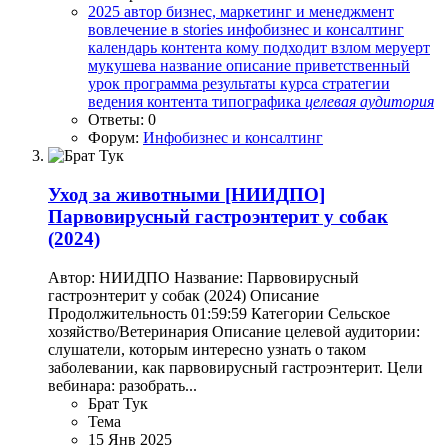
2025
автор
бизнес, маркетинг и менеджмент
вовлечение в stories
инфобизнес и консалтинг
календарь контента
кому подходит взлом
меруерт
мукушева
название
описание
приветственный
урок
программа
результаты курса
стратегии
ведения контента
типографика
целевая
аудитория
Ответы: 0
Форум:
Инфобизнес и консалтинг
Уход за животными
[НИИДПО]
Парвовирусный гастроэнтерит у собак
(2024)
Автор: НИИДПО Название: Парвовирусный
гастроэнтерит у собак (2024) Описание
Продолжительность 01:59:59 Категории Сельское
хозяйство/Ветеринария Описание целевой аудитории:
слушатели, которым интересно узнать о таком
заболевании, как парвовирусный гастроэнтерит. Цели
вебинара: разобрать...
Брат Тук
Тема
15 Янв 2025