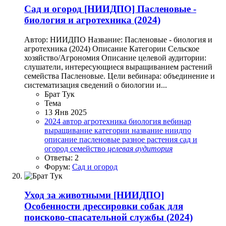
Сад и огород
[НИИДПО] Пасленовые -
биология и агротехника (2024)
Автор: НИИДПО Название: Пасленовые - биология и
агротехника (2024) Описание Категории Сельское
хозяйство/Агрономия Описание целевой аудитории:
слушатели, интересующиеся выращиванием растений
семейства Пасленовые. Цели вебинара: объединение и
систематизация сведений о биологии и...
Брат Тук
Тема
13 Янв 2025
2024
автор
агротехника
биология
вебинар
выращивание
категории
название
ниидпо
описание
пасленовые
разное
растения
сад и
огород
семейство
целевая
аудитория
Ответы: 2
Форум:
Сад и огород
Уход за животными
[НИИДПО]
Особенности дрессировки собак для
поисково-спасательной службы (2024)