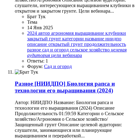
слушатели, интересующиеся выращиванием клубники в
открытом и закрытом грунте. Цели вебинара...
Брат Тук
Тема
14 Янв 2025
2024
автор
агрономия
выращивание клубники
закрытый грунт
категории
название
ниидпо
описание
открытый грунт
продолжительность
разное
сад и огород
сельское хозяйство
целевая
аудитория
цели вебинара
Ответы: 1
Форум:
Сад и огород
Разное
[НИИДПО] Биология рапса и
технологии его выращивания (2024)
Автор: НИИДПО Название: Биология рапса и
технологии его выращивания (2024) Описание
Продолжительность 01:59:59 Категории o Сельское
хозяйство/Агрономия o Сельское хозяйство/
Защищенный грунт Описание целевой аудитории:
слушатели, занимающиеся или планирующие
выращиванием и переработкой...