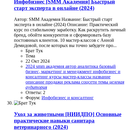
Инфобизнес
[SMM Академия] Быстрый
старт эксперта в онлайне (2024)
Автор: SMM Академия Название: Быстрый старт
эксперта в онлайне (2024) Описание: Практический
курс по стабильному заработку. Как раскрутить личный
бренд, обойти конкурентов и сформировать базу
постоянных клиентов. 10 мастер-классов с Анной
Демидовой, после которых вы точно забудете про...
Брат Тук
Тема
22 Окт 2024
2024
smm академия
автор
аналитика
базовый
бизнес, маркетинг и менеджмент
инфобизнес и
консалтинг
курсы
мастер-классы
название
описание
продажи
реклама
соцсети
темы
целевая
аудитория
Ответы: 2
Форум:
Инфобизнес и консалтинг
Уход за животными
[НИИДПО] Основные
практические навыки санитара
ветеринарного (2024)