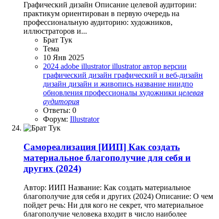
Графический дизайн Описание целевой аудитории:
практикум ориентирован в первую очередь на
профессиональную аудиторию: художников,
иллюстраторов и...
Брат Тук
Тема
10 Янв 2025
2024
adobe illustrator
illustrator
автор
версии
графический дизайн
графический и веб-дизайн
дизайн
дизайн и живопись
название
ниидпо
обновления
профессионалы
художники
целевая
аудитория
Ответы: 0
Форум:
Illustrator
Самореализация
[ИИП] Как создать
материальное благополучие для себя и
других (2024)
Автор: ИИП Название: Как создать материальное
благополучие для себя и других (2024) Описание: О чем
пойдет речь: Ни для кого не секрет, что материальное
благополучие человека входит в число наиболее