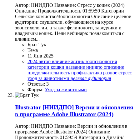
Автор: НИИДПО Название: Стресс у кошек (2024)
Описание Продолжительность 01:59:59 Категории
Сельское хозяйство/Зоопсихология Описание целевой
аудитории: слушатели, обучающиеся на курсе
зоопсихологии, а также фелинологи, заводчики и
владельцы кошек. Цели вебинара: познакомиться с
влиянием...
Брат Тук
Тема
11 Янв 2025
2024
автор
влияние
жизнь
зоопсихология
категории
кошки
название
ниидпо
описание
продолжительность
профилактика
разное
стресс
уход за животными
целевая
аудитория
Ответы: 3
Форум:
Уход за животными
Illustrator
[НИИДПО] Версии и обновления
в программе Adobe Illustrator (2024)
Автор: НИИДПО Название: Версии и обновления в
программе Adobe Illustrator (2024) Описание
Продолжительность 01:59:59 Категории o Дизайн/