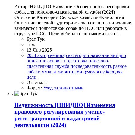
Автор: НИИДПО Название: Особенности дрессировки
собак для поисково-спасательной службы (2024)
Описание Категории Сельское хозяйство/Кинология
Описание целевой аудитории: слушатели планирующие
заниматься подготовкой собак по ПСС или работать в
структуре ПСС. Цели вебинара: познакомиться с...
Брат Тук
Тема
13 Янв 2025
2024
автор
вебинар
категории
название
ниидпо
описание
основы
подготовка
поисково-
спасательная служба
последовательность
разное
собаки
уход за животными
целевая
аудитория
цели
Ответы: 1
Форум:
Уход за животными
Недвижимость
[НИИДПО] Изменения
правового регулирования учетно-
регистрационной и кадастровой
деятельности (2024)