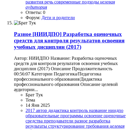
развития
речь
современные подходы
целевая
аудитория
Ответы: 0
Форум:
Дети и родители
Разное
[НИИДПО] Разработка оценочных
средств для контроля результатов освоения
учебных дисциплин (2017)
Автор: НИИДПО Название: Разработка оценочных
средств для контроля результатов освоения учебных
дисциплин (2017) Описание Продолжительность
00:56:07 Категории Педагогика/Педагогика
профессионального образования/Дидактика
профессионального образования Описание целевой
аудитории...
Брат Тук
Тема
14 Янв 2025
2017
автор
дидактика
контроль
название
ниидпо
образовательные программы
освоение
оценочные
средства
преподаватели
разное
разработка
результаты
структурирование
требования
целевая