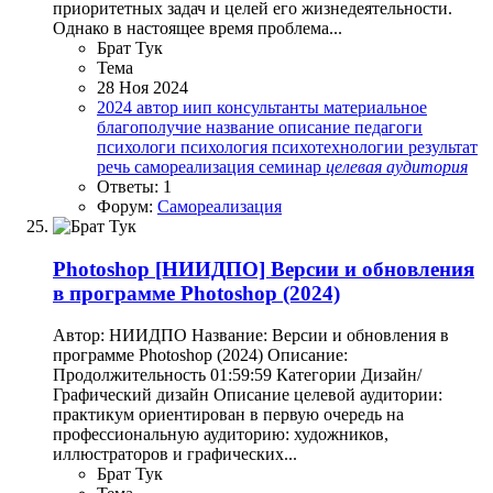
приоритетных задач и целей его жизнедеятельности.
Однако в настоящее время проблема...
Брат Тук
Тема
28 Ноя 2024
2024
автор
иип
консультанты
материальное
благополучие
название
описание
педагоги
психологи
психология
психотехнологии
результат
речь
самореализация
семинар
целевая
аудитория
Ответы: 1
Форум:
Самореализация
Photoshop
[НИИДПО] Версии и обновления
в программе Photoshop (2024)
Автор: НИИДПО Название: Версии и обновления в
программе Photoshop (2024) Описание:
Продолжительность 01:59:59 Категории Дизайн/
Графический дизайн Описание целевой аудитории:
практикум ориентирован в первую очередь на
профессиональную аудиторию: художников,
иллюстраторов и графических...
Брат Тук