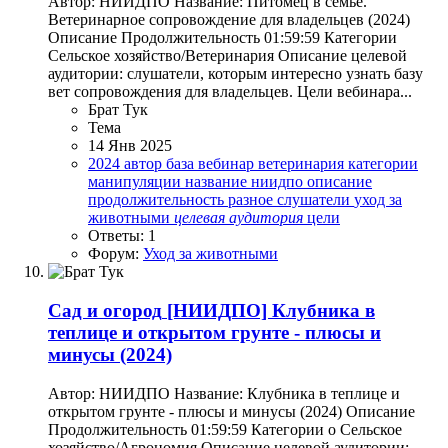
Автор: НИИДПО Название: Питомец в семье.
Ветеринарное сопровождение для владельцев (2024)
Описание Продолжительность 01:59:59 Категории
Сельское хозяйство/Ветеринария Описание целевой
аудитории: слушатели, которым интересно узнать базу
вет сопровождения для владельцев. Цели вебинара...
Брат Тук
Тема
14 Янв 2025
2024
автор
база
вебинар
ветеринария
категории
манипуляции
название
ниидпо
описание
продолжительность
разное
слушатели
уход за
животными
целевая
аудитория
цели
Ответы: 1
Форум:
Уход за животными
Сад и огород
[НИИДПО] Клубника в
теплице и открытом грунте - плюсы и
минусы (2024)
Автор: НИИДПО Название: Клубника в теплице и
открытом грунте - плюсы и минусы (2024) Описание
Продолжительность 01:59:59 Категории o Сельское
хозяйство/Агрономия Описание целевой аудитории: