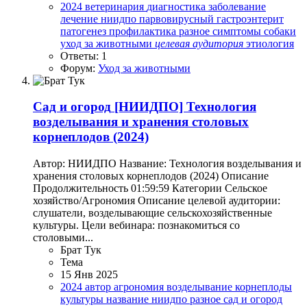
2024
ветеринария
диагностика
заболевание
лечение
ниидпо
парвовирусный гастроэнтерит
патогенез
профилактика
разное
симптомы
собаки
уход за животными
целевая
аудитория
этиология
Ответы: 1
Форум:
Уход за животными
Сад и огород
[НИИДПО] Технология
возделывания и хранения столовых
корнеплодов (2024)
Автор: НИИДПО Название: Технология возделывания и
хранения столовых корнеплодов (2024) Описание
Продолжительность 01:59:59 Категории Сельское
хозяйство/Агрономия Описание целевой аудитории:
слушатели, возделывающие сельскохозяйственные
культуры. Цели вебинара: познакомиться со
столовыми...
Брат Тук
Тема
15 Янв 2025
2024
автор
агрономия
возделывание
корнеплоды
культуры
название
ниидпо
разное
сад и огород