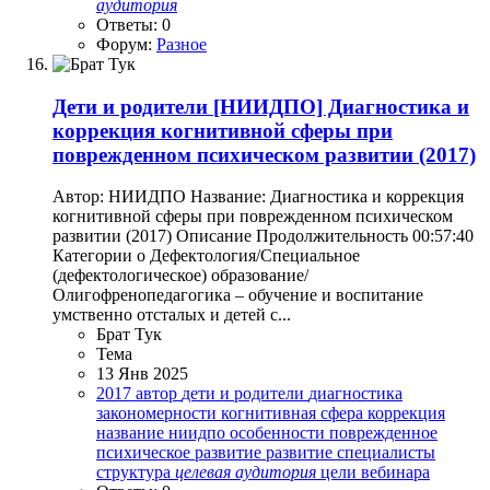
аудитория
Ответы: 0
Форум:
Разное
Дети и родители
[НИИДПО] Диагностика и
коррекция когнитивной сферы при
поврежденном психическом развитии (2017)
Автор: НИИДПО Название: Диагностика и коррекция
когнитивной сферы при поврежденном психическом
развитии (2017) Описание Продолжительность 00:57:40
Категории o Дефектология/Специальное
(дефектологическое) образование/
Олигофренопедагогика – обучение и воспитание
умственно отсталых и детей с...
Брат Тук
Тема
13 Янв 2025
2017
автор
дети и родители
диагностика
закономерности
когнитивная сфера
коррекция
название
ниидпо
особенности
поврежденное
психическое развитие
развитие
специалисты
структура
целевая
аудитория
цели вебинара