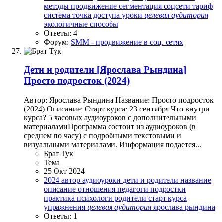
методы
продвижение
сегментация
соцсети
тариф
система
точка доступа
уроки
целевая
аудитория
экологичные способы
Ответы: 4
Форум:
SMM - продвижение в соц. сетях
Дети и родители
[Ярослава Рындина]
Просто подросток (2024)
Автор: Ярослава Рындина Название: Просто подросток
(2024) Описание: Старт курса: 23 сентября Что внутри
курса? 5 часовых аудиоуроков с дополнительными
материаламиПрограмма состоит из аудиоуроков (в
среднем по часу) с подробными текстовыми и
визуальными материалами. Информация подается...
Брат Тук
Тема
25 Окт 2024
2024
автор
аудиоуроки
дети и родители
название
описание
отношения
педагоги
подростки
практика
психологи
родители
старт курса
упражнения
целевая
аудитория
ярослава рындина
Ответы: 1