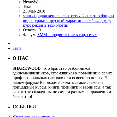
NexusWood
Тема
21 Мар 2018
smm - продвижение в соц. сетях
бесплатно
бонусы
видео-уроки
вирусный маркетинг
довбыш
доход
курс
реклама
технологии
Ответы: 0
Форум:
SMM - продвижение в соц. сетях
Теги
О НАС
SHAREWOOD
- это братство разбойников-
единомышленников, стремящихся к повышению своих
профессиональных навыков или освоению новых. На
нашем форуме Вы можете скачать самые свежие и
популярные курсы, книги, тренинги и вебинары, а так
же слитые складчины по самым разным направлениям
бесплатно!
ССЫЛКИ
Снять все ограничения