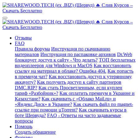
Отзывы
FAQ
Правила форума
Инструкция по скачиванию
материалов
Инструкция по распаковке архивов
Dr.Web
блокирует доступ к сайту - Что делать?
ТОП бесплатных
видеоплееров для Windows и MacOS
Как восстановить
ссылку на материал в облаке? Ошибка 404.
Как попасть
в премиум чат?
Как восстановить доступ к утерянному
аккаунту?
Как получить доступ к сайту партнеров
DMC.RIP?
Как стать Просветленным, если куплен
тариф «Разбойник»?
Как оплатить премиум в Украине и
Казахстане?
Как скачивать с «Облако Mail.ru» и
«Яндекс.Диск» в Украине?
Как скачать файл по magnet-
ссылке при помощи µTorrent?
Как скачивать курсы в
боте Шервуда?
FAQ - Ответы на часто задаваемые
вопросы
Помощь
Создать обращение
Форумы