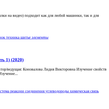
ылки на видео) подходит как для любой машинки, так и для
нок
техника
шитье
элементы
ь 1) (2020)
втор/ведущая: Коновалова Лидия Викторовна Изучение свойств
зучение...
истема
реакции
соединения
углеводороды
химическая связь