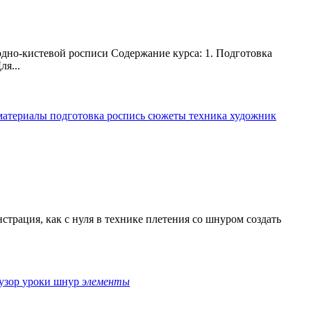
одно-кистевой росписи Содержание курса: 1. Подготовка
ля...
материалы
подготовка
роспись
сюжеты
техника
художник
трация, как с нуля в технике плетения со шнуром создать
узор
уроки
шнур
элементы