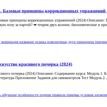
за. Базовые принципы коррекционных упражнений 
азовые принципы коррекционных упражнений (2024) Описание: Т
ую позу за партой? ➡ теория двух колонн, биохимические и проч
т
коррекция
название
осанка
поясничные дуги
принципы
причи
кусство красивого почерка (2024)
ивого почерка (2024) Описание: Содержание курса: Модуль 1. 
ература Приложение Задания для самоконтроля Тест Модуль 2..
ь
обучение
особенности
почерк
правила
приемы
условия
элемен