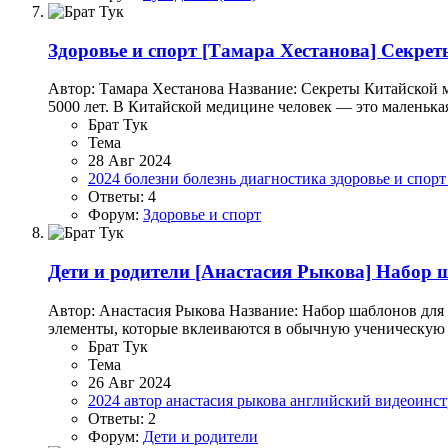
Здоровье и спорт
[Тамара Хестанова] Секрет
Автор: Тамара Хестанова Название: Секреты Китайской 
5000 лет. В Китайской медицине человек — это маленька
Брат Тук
Тема
28 Авг 2024
2024
болезни
болезнь
диагностика
здоровье и спор
Ответы: 4
Форум:
Здоровье и спорт
Дети и родители
[Анастасия Рыкова] Набор ш
Автор: Анастасия Рыкова Название: Набор шаблонов для
элементы, которые вклеиваются в обычную ученическую т
Брат Тук
Тема
26 Авг 2024
2024
автор
анастасия рыкова
английский
видеоинс
Ответы: 2
Форум:
Дети и родители