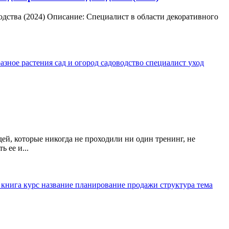
дства (2024) Описание: Специалист в области декоративного
разное
растения
сад и огород
садоводство
специалист
уход
ей, которые никогда не проходили ни один тренинг, не
 ее и...
я
книга
курс
название
планирование
продажи
структура
тема