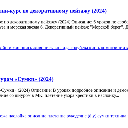
ини-курс по декоративному пейзажу (2024)
с по декоративному пейзажу (2024) Описание: 6 уроков по своб
за и морская звезда 6. Декоративный пейзаж "Морской берег". Д
зайн и живопись
живопись
зинаида голубева
кисть
композиции
нуром «Сумки» (2024)
Сумки» (2024) Описание: В уроках подробное описание и демонс
ние со шнуром в МК: плетение узора крестики в наслойку...
кожа
наслойка
описание
плетение
рукоделие (diy)
сумки
техника