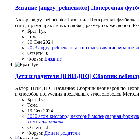
Вязание
[angry_pelmenator] Поперечная футб
Автор: angry_pelmenator Название: Поперечная футболка 
спиц, пряжа практически любая, размер так же любой. Раз
Брат Тук
Тема
30 Сен 2024
2023
angry_pelmenator
автор
вывязывание
вязание
и
Ответы: 0
Форум:
Вязание
Дети и родители
[НИИДПО] Сборник вебинаров
Автор: НИИДПО Название: Сборник вебинаров по Теории 
и способов получения предельных углеводородов Методи
Брат Тук
Тема
19 Сен 2024
2020
атом
кислород
лекторий
молекулярная формул
химия
элементы
Ответы: 3
Форум:
Дети и родители