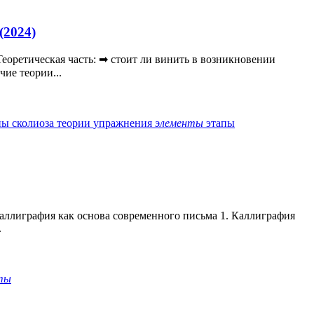
(2024)
еоретическая часть: ➡ стоит ли винить в возникновении
ие теории...
ны
сколиоза
теории
упражнения
элементы
этапы
Каллиграфия как основа современного письма 1. Каллиграфия
.
ты