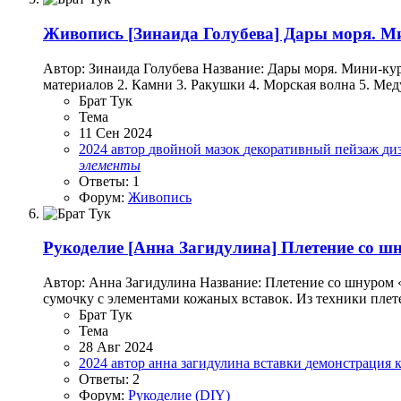
Живопись
[Зинаида Голубева] Дары моря. М
Автор: Зинаида Голубева Название: Дары моря. Мини-кур
материалов 2. Камни 3. Ракушки 4. Морская волна 5. Меду
Брат Тук
Тема
11 Сен 2024
2024
автор
двойной мазок
декоративный пейзаж
ди
элементы
Ответы: 1
Форум:
Живопись
Рукоделие
[Анна Загидулина] Плетение со ш
Автор: Анна Загидулина Название: Плетение со шнуром «
сумочку с элементами кожаных вставок. Из техники плете
Брат Тук
Тема
28 Авг 2024
2024
автор
анна загидулина
вставки
демонстрация
Ответы: 2
Форум:
Рукоделие (DIY)