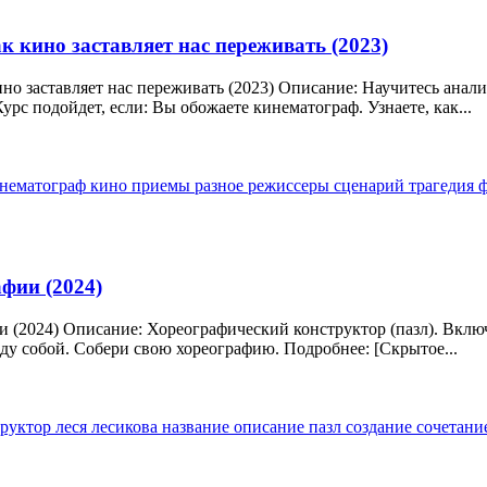
к кино заставляет нас переживать (2023)
ино заставляет нас переживать (2023) Описание: Научитесь анал
урс подойдет, если: Вы обожаете кинематограф. Узнаете, как...
нематограф
кино
приемы
разное
режиссеры
сценарий
трагедия
афии (2024)
и (2024) Описание: Хореографический конструктор (пазл). Вклю
ду собой. Собери свою хореографию. Подробнее: [Скрытое...
труктор
леся лесикова
название
описание
пазл
создание
сочетани