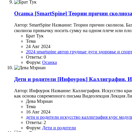
Осанка
[SmartSpine] Теории причин сколио
Автор: SmartSpine Название: Теории причин сколиоза. Б
сколиоза привычку носить сумку на одном плече или плох
Брат Тук
Тема
24 Авг 2024
2024
smartspine
автор
грудные дуги
здоровье и спор
Ответы: 0
Форум:
Осанка
Дети и родители
[Инфоурок] Каллиграфия. Ис
Автор: Инфоурок Название: Каллиграфия. Искусство крас
как основа современного письма Видеолекция Лекция Лит
Дева Мэриан
Тема
16 Авг 2024
дети и родители
искусство
каллиграфия
курс
модул
Ответы: 2
Форум:
Дети и родители