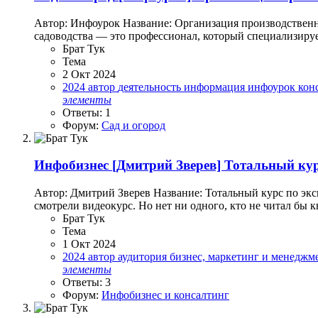
Автор: Инфоурок Название: Организация производственно
садоводства — это профессионал, который специализирует
Брат Тук
Тема
2 Окт 2024
2024
автор
деятельность
информация
инфоурок
кон
элементы
Ответы: 1
Форум:
Сад и огород
Инфобизнес
[Дмитрий Зверев] Тотальный кур
Автор: Дмитрий Зверев Название: Тотальный курс по экс
смотрели видеокурс. Но нет ни одного, кто не читал бы к
Брат Тук
Тема
1 Окт 2024
2024
автор
аудитория
бизнес, маркетинг и менеджм
элементы
Ответы: 3
Форум:
Инфобизнес и консалтинг