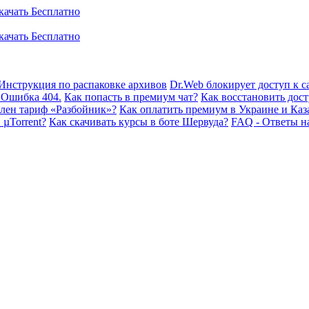
Инструкция по распаковке архивов
Dr.Web блокирует доступ к са
 Ошибка 404.
Как попасть в премиум чат?
Как восстановить дост
плен тариф «Разбойник»?
Как оплатить премиум в Украине и Каз
 µTorrent?
Как скачивать курсы в боте Шервуда?
FAQ - Ответы н