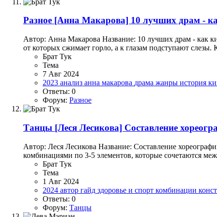
Разное
[Анна Макарова] 10 лучших драм - ка
Автор: Анна Макарова Название: 10 лучших драм - как к
от которых сжимает горло, а к глазам подступают слезы. К
Брат Тук
Тема
7 Авг 2024
2023
анализ
анна макарова
драма
жанры
история
ки
Ответы: 0
Форум:
Разное
Танцы
[Леся Лесикова] Составление хореогр
Автор: Леся Лесикова Название: Составление хореографи
комбинациями по 3-5 элементов, которые сочетаются меж
Брат Тук
Тема
1 Авг 2024
2024
автор
гайд
здоровье и спорт
комбинации
конс
Ответы: 0
Форум:
Танцы