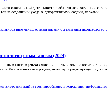
-технологической деятельности в области декоративного садово
ся на создании и уходе за декоративными садами, парками...
сультирование
ландшафтный дизайн
организация
производство
с по экспертным книгам (2024)
пертным книгам (2024) Описание: Есть огромное количество люд
нигу. Книга понятнее и роднее, поэтому гораздо проще продвигать
ент
видео
дмитрий зверев
инфобизнес и консалтинг
информаци