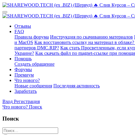
Отзывы
FAQ
Правила форума
Инструкция по скачиванию материалов
и MacOS
Как восстановить ссылку на материал в облаке?
партнеров DMC.RIP?
Как стать Просветленным, если ку
Украине?
Как скачать файл по magnet-ссылке при помощи
Помощь
Создать обращение
Форумы
Премиум
Что нового?
Новые сообщения
Последняя активность
Заработать
Вход
Регистрация
Что нового?
Поиск
Поиск