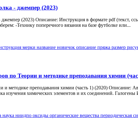
олка - джемпер (2023)
- джемпер (2023) Описание: Инструкция в формате pdf (текст, сс
берем: -Технику поперечного вязания на базе футболке или...
нструкция
мерки
название
новичок
описание
пряжа
размер
рису
 по Теории и методике преподавания химии (част
и методике преподавания химии (часть 1) (2020) Описание: А
ка изучения химических элементов и их соединений. Галогены И
а
наука
ниидпо
оксиды
органические вещества
периодическая с