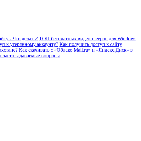
йту - Что делать?
ТОП бесплатных видеоплееров для Windows
уп к утерянному аккаунту?
Как получить доступ к сайту
ахстане?
Как скачивать с «Облако Mail.ru» и «Яндекс.Диск» в
а часто задаваемые вопросы