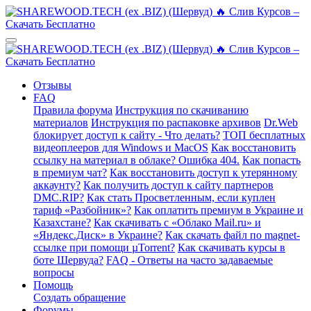
Отзывы
FAQ
Правила форума
Инструкция по скачиванию
материалов
Инструкция по распаковке архивов
Dr.Web
блокирует доступ к сайту - Что делать?
ТОП бесплатных
видеоплееров для Windows и MacOS
Как восстановить
ссылку на материал в облаке? Ошибка 404.
Как попасть
в премиум чат?
Как восстановить доступ к утерянному
аккаунту?
Как получить доступ к сайту партнеров
DMC.RIP?
Как стать Просветленным, если куплен
тариф «Разбойник»?
Как оплатить премиум в Украине и
Казахстане?
Как скачивать с «Облако Mail.ru» и
«Яндекс.Диск» в Украине?
Как скачать файл по magnet-
ссылке при помощи µTorrent?
Как скачивать курсы в
боте Шервуда?
FAQ - Ответы на часто задаваемые
вопросы
Помощь
Создать обращение
Форумы