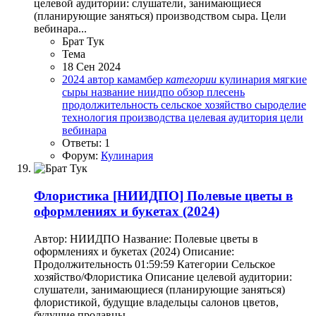
целевой аудитории: слушатели, занимающиеся
(планирующие заняться) производством сыра. Цели
вебинара...
Брат Тук
Тема
18 Сен 2024
2024
автор
камамбер
категории
кулинария
мягкие
сыры
название
ниидпо
обзор
плесень
продолжительность
сельское хозяйство
сыроделие
технология производства
целевая аудитория
цели
вебинара
Ответы: 1
Форум:
Кулинария
Флористика
[НИИДПО] Полевые цветы в
оформлениях и букетах (2024)
Автор: НИИДПО Название: Полевые цветы в
оформлениях и букетах (2024) Описание:
Продолжительность 01:59:59 Категории Сельское
хозяйство/Флористика Описание целевой аудитории:
слушатели, занимающиеся (планирующие заняться)
флористикой, будущие владельцы салонов цветов,
будущие продавцы...