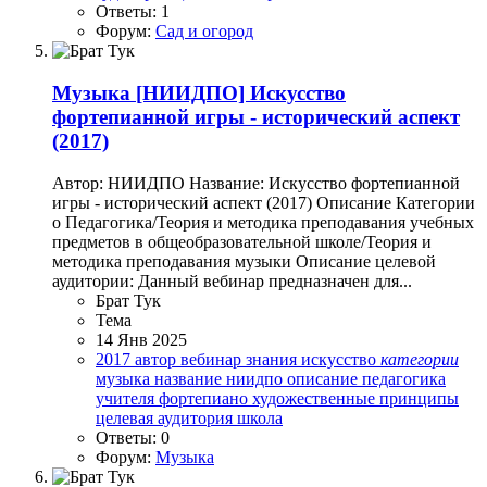
Ответы: 1
Форум:
Сад и огород
Музыка
[НИИДПО] Искусство
фортепианной игры - исторический аспект
(2017)
Автор: НИИДПО Название: Искусство фортепианной
игры - исторический аспект (2017) Описание Категории
o Педагогика/Теория и методика преподавания учебных
предметов в общеобразовательной школе/Теория и
методика преподавания музыки Описание целевой
аудитории: Данный вебинар предназначен для...
Брат Тук
Тема
14 Янв 2025
2017
автор
вебинар
знания
искусство
категории
музыка
название
ниидпо
описание
педагогика
учителя
фортепиано
художественные принципы
целевая аудитория
школа
Ответы: 0
Форум:
Музыка