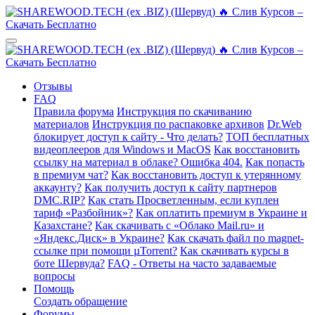
Отзывы
FAQ
Правила форума
Инструкция по скачиванию
материалов
Инструкция по распаковке архивов
Dr.Web
блокирует доступ к сайту - Что делать?
ТОП бесплатных
видеоплееров для Windows и MacOS
Как восстановить
ссылку на материал в облаке? Ошибка 404.
Как попасть
в премиум чат?
Как восстановить доступ к утерянному
аккаунту?
Как получить доступ к сайту партнеров
DMC.RIP?
Как стать Просветленным, если куплен
тариф «Разбойник»?
Как оплатить премиум в Украине и
Казахстане?
Как скачивать с «Облако Mail.ru» и
«Яндекс.Диск» в Украине?
Как скачать файл по magnet-
ссылке при помощи µTorrent?
Как скачивать курсы в
боте Шервуда?
FAQ - Ответы на часто задаваемые
вопросы
Помощь
Создать обращение
Форумы