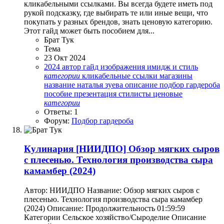
кликабельными ссылками. Вы всегда будете иметь под
рукой подсказку, где выбирать те или иные вещи, что
покупать у разных брендов, знать ценовую категорию.
Этот гайд может быть пособием для...
Брат Тук
Тема
23 Окт 2024
2024
автор
гайд
изображения
имидж и стиль
категории
кликабельные ссылки
магазины
название
наталья зуева
описание
подбор гардероба
пособие
презентация
стилисты
ценовые
категории
Ответы: 1
Форум:
Подбор гардероба
Кулинария
[НИИДПО] Обзор мягких сыров
с плесенью. Технология производства сыра
камамбер (2024)
Автор: НИИДПО Название: Обзор мягких сыров с
плесенью. Технология производства сыра камамбер
(2024) Описание: Продолжительность 01:59:59
Категории Сельское хозяйство/Сыроделие Описание