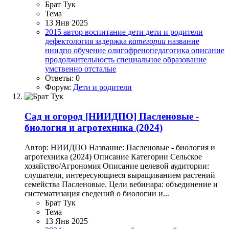
Брат Тук
Тема
13 Янв 2025
2015
автор
воспитание
дети
дети и родители
дефектология
задержка
категории
название
ниидпо
обучение
олигофренопедагогика
описание
продолжительность
специальное образование
умственно отсталые
Ответы: 0
Форум:
Дети и родители
Сад и огород
[НИИДПО] Пасленовые -
биология и агротехника (2024)
Автор: НИИДПО Название: Пасленовые - биология и
агротехника (2024) Описание Категории Сельское
хозяйство/Агрономия Описание целевой аудитории:
слушатели, интересующиеся выращиванием растений
семейства Пасленовые. Цели вебинара: объединение и
систематизация сведений о биологии и...
Брат Тук
Тема
13 Янв 2025