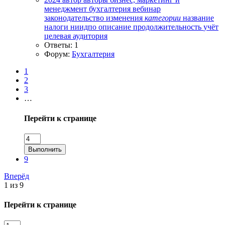
менеджмент
бухгалтерия
вебинар
законодательство
изменения
категории
название
налоги
ниидпо
описание
продолжительность
учёт
целевая аудитория
Ответы: 1
Форум:
Бухгалтерия
1
2
3
…
Перейти к странице
Выполнить
9
Вперёд
1 из 9
Перейти к странице