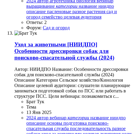
2024
автор
агротехника
биология
вебинар
выращивание
категории
название
ниидпо
описание
пасленовые
разное
растения
сад и
огород
семейство
целевая аудитория
Ответы: 2
Форум:
Сад и огород
Уход за животными
[НИИДПО]
Особенности дрессировки собак для
поисково-спасательной службы (2024)
Автор: НИИДПО Название: Особенности дрессировки
собак для поисково-спасательной службы (2024)
Описание Категории Сельское хозяйство/Кинология
Описание целевой аудитории: слушатели планирующие
заниматься подготовкой собак по ПСС или работать в
структуре ПСС. Цели вебинара: познакомиться с...
Брат Тук
Тема
13 Янв 2025
2024
автор
вебинар
категории
название
ниидпо
описание
основы
подготовка
поисково-
спасательная служба
последовательность
разное
собаки
уход за животными
целевая аудитория
цели