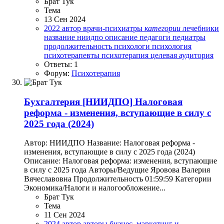
Брат Тук
Тема
13 Сен 2024
2022
автор
врачи-психиатры
категории
лечебники
название
ниидпо
описание
педагоги
педиатры
продолжительность
психологи
психология
психотерапевты
психотерапия
целевая аудитория
Ответы: 1
Форум:
Психотерапия
Бухгалтерия
[НИИДПО] Налоговая
реформа - изменения, вступающие в силу с
2025 года (2024)
Автор: НИИДПО Название: Налоговая реформа -
изменения, вступающие в силу с 2025 года (2024)
Описание: Налоговая реформа: изменения, вступающие
в силу с 2025 года Авторы/Ведущие Яровова Валерия
Вячеславовна Продолжительность 01:59:59 Категории
Экономика/Налоги и налогообложение...
Брат Тук
Тема
11 Сен 2024
2024
автор
авторы
бизнес, маркетинг и