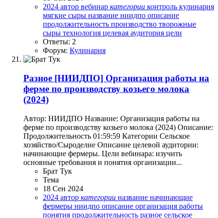
2024
автор
вебинар
категории
контроль
кулинария
мягкие сыры
название
ниидпо
описание
продолжительность
производство
творожные
сыры
технология
целевая аудитория
цели
Ответы: 2
Форум:
Кулинария
Разное
[НИИДПО] Организация работы на
ферме по производству козьего молока
(2024)
Автор: НИИДПО Название: Организация работы на
ферме по производству козьего молока (2024) Описание:
Продолжительность 01:59:59 Категории Сельское
хозяйство/Сыроделие Описание целевой аудитории:
начинающие фермеры. Цели вебинара: изучить
основные требования и понятия организации...
Брат Тук
Тема
18 Сен 2024
2024
автор
категории
название
начинающие
фермеры
ниидпо
описание
организация работы
понятия
продолжительность
разное
сельское