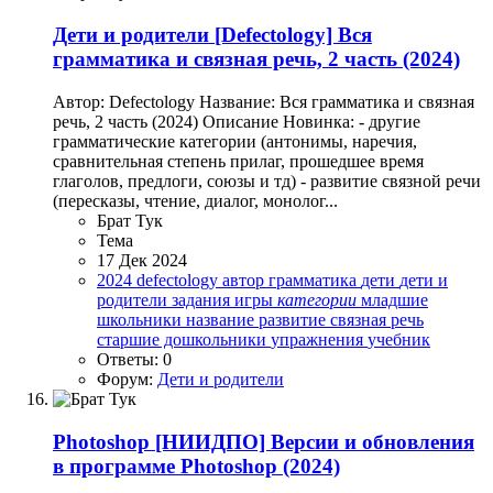
Дети и родители
[Defectology] Вся
грамматика и связная речь, 2 часть (2024)
Автор: Defectology Название: Вся грамматика и связная
речь, 2 часть (2024) Описание Новинка: - другие
грамматические категории (антонимы, наречия,
сравнительная степень прилаг, прошедшее время
глаголов, предлоги, союзы и тд) - развитие связной речи
(пересказы, чтение, диалог, монолог...
Брат Тук
Тема
17 Дек 2024
2024
defectology
автор
грамматика
дети
дети и
родители
задания
игры
категории
младшие
школьники
название
развитие
связная речь
старшие дошкольники
упражнения
учебник
Ответы: 0
Форум:
Дети и родители
Photoshop
[НИИДПО] Версии и обновления
в программе Photoshop (2024)