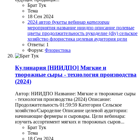
Брат Тук
Тема
18 Сен 2024
2024
автор
букеты
вебинар
категории
мероприятия
название
ниидпо
описание
полевые
цветы
продолжительность
рукоделие (diy)
сельское
хозяйство
флористика
целевая аудитория
цели
Ответы: 1
Форум:
Флористика
Кулинария
[НИИДПО] Мягкие и
творожные сыры - технология производства
(2024)
Автор: НИИДПО Название: Мягкие и творожные сыры
- технология производства (2024) Описание:
Продолжительность 01:59:59 Категории Сельское
хозяйство/Сыроделие Описание целевой аудитории:
начинающие фермеры и сыровары. Цели вебинара:
изучить ассортимент мягких и творожных сыров...
Брат Тук
Тема
18 Сен 2024