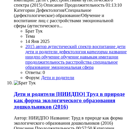
спектра (2015) Описание Продолжительность 01:13:10
Категории Дефектология/Специальное
(дефектологическое) образование/Обучение и
воспитание лиц с расстройствами эмоциональной
сферы (аутистического...
Брат Тук
Тема
14 Янв 2025
2015
автор
аутистический спектр
воспитание
дети
дети и родители
дефектология
категории
название
ниидпо
обучение
обучение навыкам имитации
продолжительность
расстройства
специальное
образование
эмоциональная сфера
Ответы: 0
Форум:
Дети и родители
Дети и родители
[НИИДПО] Труд в природе
как форма экологического образования
дошкольников (2016)
Автор: НИИДПО Название: Труд в природе как форма
экологического образования дошкольников (2016)
Описание Продолжительность 00:57:50 Категории