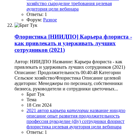
хозяйство
сыроделие
требования
целевая
аудитория
цели вебинара
Ответы: 1
Форум:
Разное
Флористика
[НИИДПО] Карьера флориста -
как привлекать и удерживать лучших
сотрудников (2021)
Автор: НИИДПО Название: Карьера флориста - как
привлекать и удерживать лучших сотрудников (2021)
Описание: Продолжительность 00:40:48 Категории
Сельское хозяйство/Флористика Описание целевой
аудитории: Менеджеры по персоналу, собственники
бизнеса, руководители и сотрудники цветочных...
Брат Тук
Тема
18 Сен 2024
2021
автор
карьера
категории
название
ниидпо
описание
опыт развития
продолжительность
профессия
рукоделие (diy)
сотрудники
флорист
флористика
целевая аудитория
цели вебинара
Ответы: 1