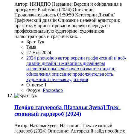
Автор: НИИДПО Название: Версии и обновления в
программе Photoshop (2024) Описание:
Продолжительность 01:59:59 Категории Дизайн/
Графический дизайн Описание целевой аудитории:
практикум ориентирован в первую очередь на
профессиональную аудиторию: художников,
иллюстраторов и графических...
Брат Тук
Тема
27 Ноя 2024
2024
photoshop
автор
версии
графический и веб-
дизайн
дизайн и живопись
дизайнеры
иллюстраторы
категории
название
ниидпо
обновления
описание
продолжительность
художники
целевая аудитория
Ответы: 1
Форум:
Photoshop
Подбор гардероба
[Наталья Зуева] Трех-
сезонный гардероб (2024)
Автор: Наталья Зуева Название: Трех-сезонный
гардероб (2024) Описание: Авторский гайд пособие с