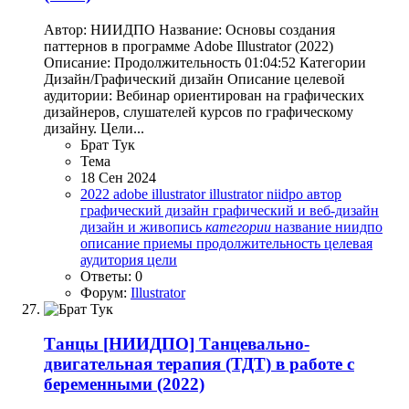
Автор: НИИДПО Название: Основы создания
паттернов в программе Adobe Illustrator (2022)
Описание: Продолжительность 01:04:52 Категории
Дизайн/Графический дизайн Описание целевой
аудитории: Вебинар ориентирован на графических
дизайнеров, слушателей курсов по графическому
дизайну. Цели...
Брат Тук
Тема
18 Сен 2024
2022
adobe illustrator
illustrator
niidpo
автор
графический дизайн
графический и веб-дизайн
дизайн и живопись
категории
название
ниидпо
описание
приемы
продолжительность
целевая
аудитория
цели
Ответы: 0
Форум:
Illustrator
Танцы
[НИИДПО] Танцевально-
двигательная терапия (ТДТ) в работе с
беременными (2022)