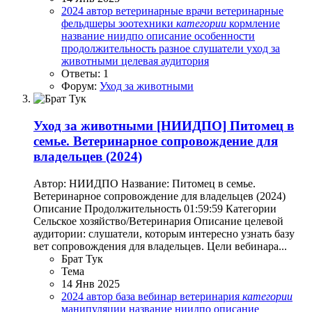
2024
автор
ветеринарные врачи
ветеринарные
фельдшеры
зоотехники
категории
кормление
название
ниидпо
описание
особенности
продолжительность
разное
слушатели
уход за
животными
целевая аудитория
Ответы: 1
Форум:
Уход за животными
Уход за животными
[НИИДПО] Питомец в
семье. Ветеринарное сопровождение для
владельцев (2024)
Автор: НИИДПО Название: Питомец в семье.
Ветеринарное сопровождение для владельцев (2024)
Описание Продолжительность 01:59:59 Категории
Сельское хозяйство/Ветеринария Описание целевой
аудитории: слушатели, которым интересно узнать базу
вет сопровождения для владельцев. Цели вебинара...
Брат Тук
Тема
14 Янв 2025
2024
автор
база
вебинар
ветеринария
категории
манипуляции
название
ниидпо
описание