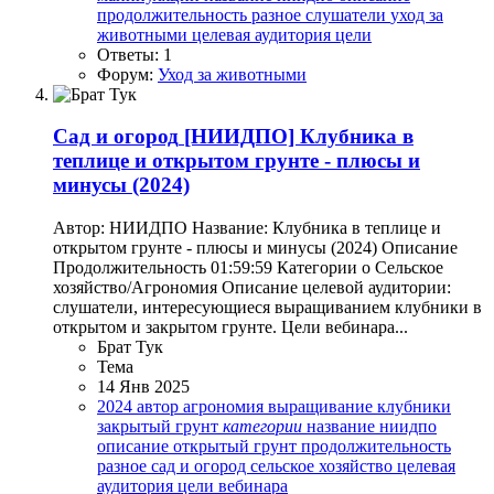
продолжительность
разное
слушатели
уход за
животными
целевая аудитория
цели
Ответы: 1
Форум:
Уход за животными
Сад и огород
[НИИДПО] Клубника в
теплице и открытом грунте - плюсы и
минусы (2024)
Автор: НИИДПО Название: Клубника в теплице и
открытом грунте - плюсы и минусы (2024) Описание
Продолжительность 01:59:59 Категории o Сельское
хозяйство/Агрономия Описание целевой аудитории:
слушатели, интересующиеся выращиванием клубники в
открытом и закрытом грунте. Цели вебинара...
Брат Тук
Тема
14 Янв 2025
2024
автор
агрономия
выращивание клубники
закрытый грунт
категории
название
ниидпо
описание
открытый грунт
продолжительность
разное
сад и огород
сельское хозяйство
целевая
аудитория
цели вебинара