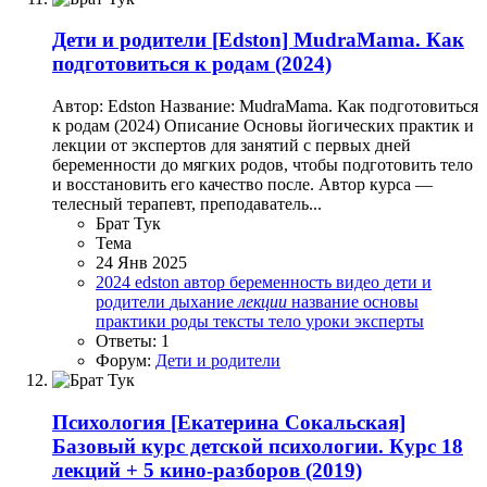
Дети и родители
[Edston] MudraMama. Как
подготовиться к родам (2024)
Автор: Edston Название: MudraMama. Как подготовиться
к родам (2024) Описание Основы йогических практик и
лекции от экспертов для занятий с первых дней
беременности до мягких родов, чтобы подготовить тело
и восстановить его качество после. Автор курса —
телесный терапевт, преподаватель...
Брат Тук
Тема
24 Янв 2025
2024
edston
автор
беременность
видео
дети и
родители
дыхание
лекции
название
основы
практики
роды
тексты
тело
уроки
эксперты
Ответы: 1
Форум:
Дети и родители
Психология
[Екатерина Сокальская]
Базовый курс детской психологии. Курс 18
лекций + 5 кино-разборов (2019)