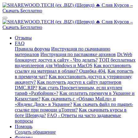
Отзывы
FAQ
Правила форума
Инструкция по скачиванию
материалов
Инструкция по распаковке архивов
Dr.Web
блокирует доступ к сайту - Что делать?
ТОП бесплатных
видеоплееров для Windows и MacOS
Как восстановить
ссылку на материал в облаке? Ошибка 404.
Как попасть
в премиум чат?
Как восстановить доступ к утерянному
аккаунту?
Как получить доступ к сайту партнеров
DMC.RIP?
Как стать Просветленным, если куплен
тариф «Разбойник»?
Как оплатить премиум в Украине и
Казахстане?
Как скачивать с «Облако Mail.ru» и
«Яндекс.Диск» в Украине?
Как скачать файл по magnet-
ссылке при помощи µTorrent?
Как скачивать курсы в
боте Шервуда?
FAQ - Ответы на часто задаваемые
вопросы
Помощь
Создать обращение
Форумы