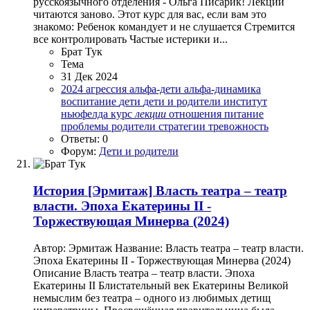
русскоязычного отделения - Ольга Писарик! Лекции
читаются заново. Этот курс для вас, если вам это
знакомо: Ребенок командует и не слушается Стремится
все контролировать Частые истерики и...
Брат Тук
Тема
31 Дек 2024
2024
агрессия
альфа-дети
альфа-динамика
воспитание
дети
дети и родители
институт
ньюфелда
курс
лекции
отношения
питание
проблемы
родители
стратегии
тревожность
Ответы: 0
Форум:
Дети и родители
История
[Эрмитаж] Власть театра – театр
власти. Эпоха Екатерины II -
Торжествующая Минерва (2024)
Автор: Эрмитаж Название: Власть театра – театр власти.
Эпоха Екатерины II - Торжествующая Минерва (2024)
Описание Власть театра – театр власти. Эпоха
Екатерины II Блистательный век Екатерины Великой
немыслим без театра – одного из любимых детищ