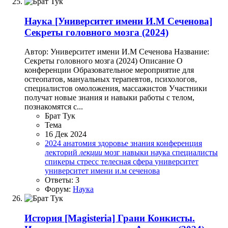
Наука
[Университет имени И.М Сеченова]
Секреты головного мозга (2024)
Автор: Университет имени И.М Сеченова Название:
Секреты головного мозга (2024) Описание О
конференции Образовательное мероприятие для
остеопатов, мануальных терапевтов, психологов,
специалистов омоложения, массажистов Участники
получат новые знания и навыки работы с телом,
познакомятся с...
Брат Тук
Тема
16 Дек 2024
2024
анатомия
здоровье
знания
конференция
лекторий
лекции
мозг
навыки
наука
специалисты
спикеры
стресс
телесная сфера
университет
университет имени и.м сеченова
Ответы: 3
Форум:
Наука
История
[Magisteria] Грани Конкисты.