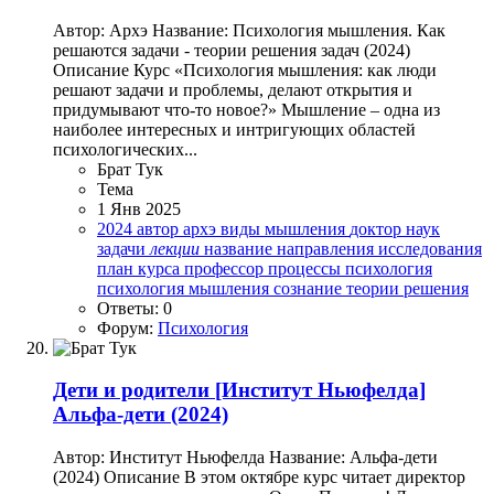
Автор: Архэ Название: Психология мышления. Как
решаются задачи - теории решения задач (2024)
Описание Курс «Психология мышления: как люди
решают задачи и проблемы, делают открытия и
придумывают что-то новое?» Мышление – одна из
наиболее интересных и интригующих областей
психологических...
Брат Тук
Тема
1 Янв 2025
2024
автор
архэ
виды мышления
доктор наук
задачи
лекции
название
направления исследования
план курса
профессор
процессы
психология
психология мышления
сознание
теории решения
Ответы: 0
Форум:
Психология
Дети и родители
[Институт Ньюфелда]
Альфа-дети (2024)
Автор: Институт Ньюфелда Название: Альфа-дети
(2024) Описание В этом октябре курс читает директор