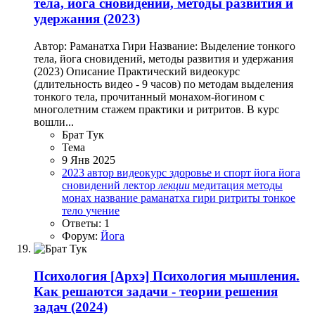
тела, йога сновидений, методы развития и
удержания (2023)
Автор: Раманатха Гири Название: Выделение тонкого
тела, йога сновидений, методы развития и удержания
(2023) Описание Практический видеокурс
(длительность видео - 9 часов) по методам выделения
тонкого тела, прочитанный монахом-йогином с
многолетним стажем практики и ритритов. В курс
вошли...
Брат Тук
Тема
9 Янв 2025
2023
автор
видеокурс
здоровье и спорт
йога
йога
сновидений
лектор
лекции
медитация
методы
монах
название
раманатха гири
ритриты
тонкое
тело
учение
Ответы: 1
Форум:
Йога
Психология
[Архэ] Психология мышления.
Как решаются задачи - теории решения
задач (2024)