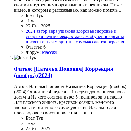
своими внутренними органами и кишечником. Ниже
видео, в котором я рассказываю, как можно помочь...
Брат Тук
Тема
22 Янв 2025
2024
автор
вера ушакова
здоровье
здоровье и
спорт
кишечник
лекции
массаж
обучение
органы
превентивная медицина
самомассаж
топография
Ответы: 6
Форум:
Массаж
Фитнес
[Наталья Попович] Коррекция
(ноябрь) (2024)
Автор: Наталья Попович Название: Коррекция (ноябрь)
(2024) Описание 4 недели + 1 неделя дополнительного
доступа Из чего состоит курс: 5 тренировок в неделю
Для плоского живота, красивой осанки, женского
здоровья и отличного самочувствия. Идеально для
послеродового восстановления. Папка...
Брат Тук
Тема
22 Янв 2025