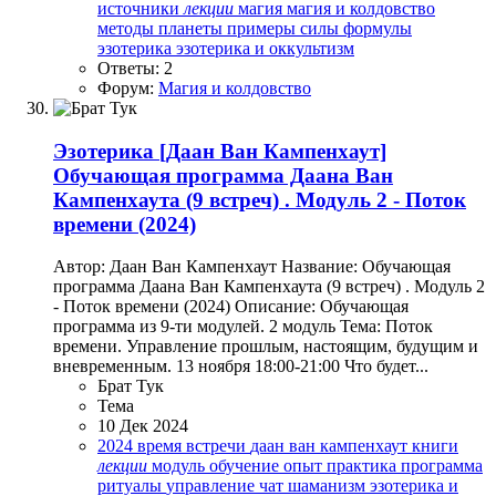
источники
лекции
магия
магия и колдовство
методы
планеты
примеры
силы
формулы
эзотерика
эзотерика и оккультизм
Ответы: 2
Форум:
Магия и колдовство
Эзотерика
[Даан Ван Кампенхаут]
Обучающая программа Даана Ван
Кампенхаута (9 встреч) . Модуль 2 - Поток
времени (2024)
Автор: Даан Ван Кампенхаут Название: Обучающая
программа Даана Ван Кампенхаута (9 встреч) . Модуль 2
- Поток времени (2024) Описание: Обучающая
программа из 9-ти модулей. 2 модуль Тема: Поток
времени. Управление прошлым, настоящим, будущим и
вневременным. 13 ноября 18:00-21:00 Что будет...
Брат Тук
Тема
10 Дек 2024
2024
время
встречи
даан ван кампенхаут
книги
лекции
модуль
обучение
опыт
практика
программа
ритуалы
управление
чат
шаманизм
эзотерика и