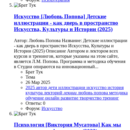
Искусство
[Любовь Попова] Детские
иллюстрации - как дверь в пространство
Искусства, Культуры и Истории (2025)
Автор: Любовь Попова Название: Детские иллюстрации
- как дверь в пространство Искусства, Культуры и
Истории (2025) Описание Автором и лектором всех
курсов и тренингов, которые указаны на этом сайте,
является Л.М. Попова. Программа и методика обучения
в Студии опираются на инновационный...
Брат Тук
Тема
26 Мар 2025
2025
автор
дети
иллюстрации
искусство
история
культура
лекторий
лекции
любовь попова
методика
обучение
онлайн
развитие
творчество
тренинг
Ответы: 0
Форум:
Искусство
Психология
[Виктория Мусатова] Как мы