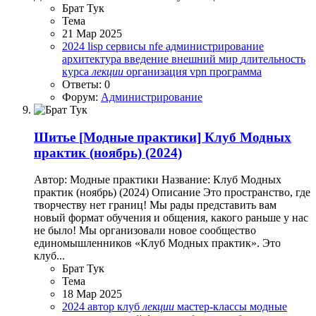
Брат Тук
Тема
21 Мар 2025
2024
lisp сервисы
nfe
администрирование
архитектура
введение
внешний мир
длительность
курса
лекции
организация vpn
программа
Ответы: 0
Форум:
Администрирование
Шитье
[Модные практики] Клуб Модных
практик (ноябрь) (2024)
Автор: Модные практики Название: Клуб Модных
практик (ноябрь) (2024) Описание Это пространство, где
творчеству нет границ! Мы рады представить вам
новый формат обучения и общения, какого раньше у нас
не было! Мы организовали новое сообщество
единомышленников «Клуб Модных практик». Это
клуб...
Брат Тук
Тема
18 Мар 2025
2024
автор
клуб
лекции
мастер-классы
модные