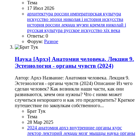
Тема
17 Июл 2026
архитектура россии
императорская культура
искусство эпохи николая i
история искусства
история россии
лекции
музеи кремля
николай i
русская культура
русское искусство xix века
Ответы: 0
Форум:
Разное
Наука
[Архэ] Анатомия человека. Лекция 9.
Эстезиология - органы чувств (2024)
Автор: Архэ Название: Анатомия человека. Лекция 9.
Эстезиология - органы чувств (2024) Описание Из чего
сделан человек? Как возникли наши части, как они
развиваются, зачем они нужны? Что с ними может
случиться нехорошего и как это предотвратить? Краткое
путешествие по закоулкам собственного...
Брат Тук
Тема
28 Мар 2025
2024
анатомия
архэ
внутренние органы
курс
лектор
лекторий
лекции
мозг
мышцы
наука
органы