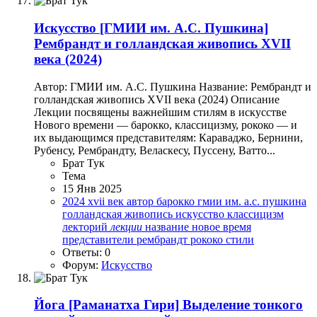
Искусство
[ГМИИ им. А.С. Пушкина]
Рембрандт и голландская живопись XVII
века (2024)
Автор: ГМИИ им. А.С. Пушкина Название: Рембрандт и
голландская живопись XVII века (2024) Описание
Лекции посвящены важнейшим стилям в искусстве
Нового времени — барокко, классицизму, рококо — и
их выдающимся представителям: Караваджо, Бернини,
Рубенсу, Рембрандту, Веласкесу, Пуссену, Ватто...
Брат Тук
Тема
15 Янв 2025
2024
xvii век
автор
барокко
гмии им. а.с. пушкина
голландская живопись
искусство
классицизм
лекторий
лекции
название
новое время
представители
рембрандт
рококо
стили
Ответы: 0
Форум:
Искусство
Йога
[Раманатха Гири] Выделение тонкого