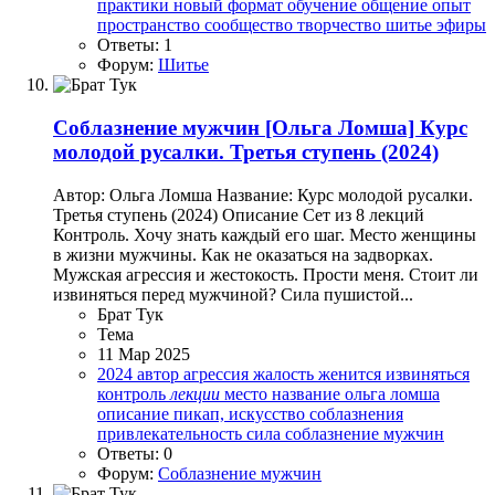
практики
новый формат
обучение
общение
опыт
пространство
сообщество
творчество
шитье
эфиры
Ответы: 1
Форум:
Шитье
Соблазнение мужчин
[Ольга Ломша] Курс
молодой русалки. Третья ступень (2024)
Автор: Ольга Ломша Название: Курс молодой русалки.
Третья ступень (2024) Описание Сет из 8 лекций
Контроль. Хочу знать каждый его шаг. Место женщины
в жизни мужчины. Как не оказаться на задворках.
Мужская агрессия и жестокость. Прости меня. Стоит ли
извиняться перед мужчиной? Сила пушистой...
Брат Тук
Тема
11 Мар 2025
2024
автор
агрессия
жалость
женится
извиняться
контроль
лекции
место
название
ольга ломша
описание
пикап, искусство соблазнения
привлекательность
сила
соблазнение мужчин
Ответы: 0
Форум:
Соблазнение мужчин