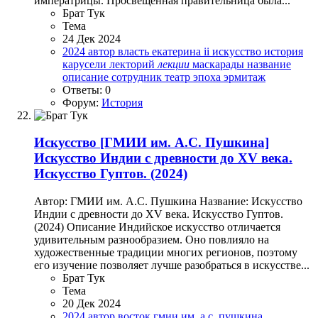
императрицы. Просвещённая правительница была...
Брат Тук
Тема
24 Дек 2024
2024
автор
власть
екатерина ii
искусство
история
карусели
лекторий
лекции
маскарады
название
описание
сотрудник
театр
эпоха
эрмитаж
Ответы: 0
Форум:
История
Искусство
[ГМИИ им. А.С. Пушкина]
Искусство Индии с древности до XV века.
Искусство Гуптов. (2024)
Автор: ГМИИ им. А.С. Пушкина Название: Искусство
Индии с древности до XV века. Искусство Гуптов.
(2024) Описание Индийское искусство отличается
удивительным разнообразием. Оно повлияло на
художественные традиции многих регионов, поэтому
его изучение позволяет лучше разобраться в искусстве...
Брат Тук
Тема
20 Дек 2024
2024
автор
восток
гмии им. а.с. пушкина