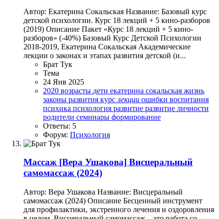
Автор: Екатерина Сокальская Название: Базовый курс
детской психологии. Курс 18 лекций + 5 кино-разборов
(2019) Описание Пакет «Курс 18 лекций + 5 кино-
разборов» (-40%) Базовый Курс Детской Психологии
2018-2019, Екатерина Сокальская Академические
лекции о законах и этапах развития детской (и...
Брат Тук
Тема
24 Янв 2025
2020
возрасты
дети
екатерина сокальская
жизнь
законы развития
курс
лекции
ошибки воспитания
психика
психология
развитие
развитие личности
родители
семинары
формирование
Ответы: 5
Форум:
Психология
Массаж
[Вера Ушакова] Висцеральный
самомассаж (2024)
Автор: Вера Ушакова Название: Висцеральный
самомассаж (2024) Описание Бесценный инструмент
для профилактики, экстренного лечения и оздоровления
в целом. Висцеральный самомассаж – это работа со