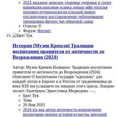
2024
дыхание
женское здоровье
здоровье и спорт
коррекция
красивая осанка
лекции
мфр
наталья
попович
нутрициология
плоский живот
послеродовое восстановление
тейпирование
тренировки
фитнес
чат обратной связи
Ответы: 9
Форум:
Фитнес
История
[Музеи Кремля] Традиции
воспитания правителя от античности до
Возрождения (2024)
Автор: Музеи Кремля Название: Традиции воспитания
правителя от античности до Возрождения (2024)
Описание О воспитании государя "идеально" для
каждой эпохи в Европе и в России от средневековья до
века XIX вы услышите на лекциях этого цикла. Лекцию
читает: Екатерина Эрнестовна Медведева —...
Брат Тук
Тема
20 Янв 2025
2024
xix век
автор
античность
возрождение
воспитание
европа
история
культура
лекторий