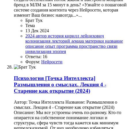
бренд в МЛМ за 15 минут в день? «Узнайте о пошаговой
системе создания контента через Нейросети, которая
изменит Ваш бизнес навсегда...»...
Брат Тук
Тема
13 Дек 2024
2024
автор
история
кирилл лейцихович
колонизация
лекторий
лекции
материки
название
описание
опыт
программа
пространство
связи
цивилизация
эпопея
Ответы: 16
Форум:
Нейросети
Психология
[Точка Интеллекта]
Размышления о смыслах. Лекция 4 -
Старение как открытие (2024)
Автор: Точка Интеллекта Название: Размышления о
смыслах. Лекция 4 - Старение как открытие (2024)
Описание: Мы все устроены очень по-разному. Кто-то
опирается на собственное понимание логики и
структуры, сфера чувств тогда кажется как минимум
непредсказуемой. От них необходимо избавляться...