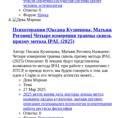
чувств
сердечно-сосудистая система
скелет
человек
эстезиология
Ответы: 0
Форум:
Наука
Психотерапия
[Оксана Кузнецова, Матьяж
Реговец] Четыре измерения травмы сквозь
призму метода IPAL (2025)
Автор: Оксана Кузнецова, Матьяж Реговец Название:
Четыре измерения травмы сквозь призму метода IPAL
(2025) Описание: В лекции будут представлены
возможности метода IPAL при работе с пациентами с
ПТСР, и прежде всего, мы будем говорить о том, как
идея о Cogito и его четырёх аспектах может...
Дева Мэриан
Тема
27 Мар 2025
2025
автор
время
дата
лекторы
лекции
метод
название
оксана кузнецова, матьяж реговец
описание
психоанализ
психология
психотерапия
работа
ресурсы
философия
Ответы: 0
Форум:
Психотерапия