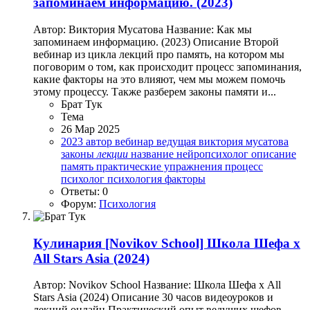
запоминаем информацию. (2023)
Автор: Виктория Мусатова Название: Как мы
запоминаем информацию. (2023) Описание Второй
вебинар из цикла лекций про память, на котором мы
поговорим о том, как происходит процесс запоминания,
какие факторы на это влияют, чем мы можем помочь
этому процессу. Также разберем законы памяти и...
Брат Тук
Тема
26 Мар 2025
2023
автор
вебинар
ведущая
виктория мусатова
законы
лекции
название
нейропсихолог
описание
память
практические упражнения
процесс
психолог
психология
факторы
Ответы: 0
Форум:
Психология
Кулинария
[Novikov School] Школа Шефа х
All Stars Asia (2024)
Автор: Novikov School Название: Школа Шефа х All
Stars Asia (2024) Описание 30 часов видеоуроков и
лекций онлайн Практический опыт ведущих шефов