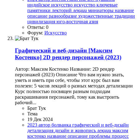
индийское искусство
искусство
ключевые
памятники
лекторий
лекции
миниатюры
название
описание
разнообразие
художественные традиции
цивилизация
юго-восточная азия
Ответы: 0
Форум:
Искусство
Графический и веб-дизайн
[Максим
Костенко] 2D рендер персонажей (2023)
Автор: Максим Костенко Название: 2D рендер
персонажей (2023) Описание Что вам нужно знать,
уметь и иметь при себе, чтобы этот курс был вам
полезен: 5 часов лекций о разных методах детализации
Курс полностью посвящен разным подходам
раскрашивания персонажей, тому как выстроить
рабочий...
Брат Тук
Тема
19 Дек 2024
2023
автор
болванка
графический и веб-дизайн
детализация
дизайн и живопись
лекции
максим
костенко
название
описание
проблемы
процесс