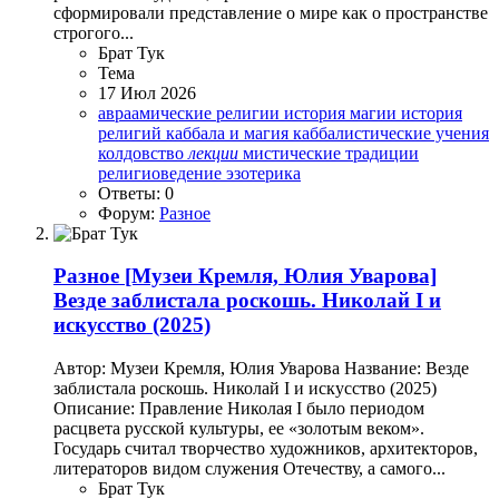
сформировали представление о мире как о пространстве
строгого...
Брат Тук
Тема
17 Июл 2026
авраамические религии
история магии
история
религий
каббала и магия
каббалистические учения
колдовство
лекции
мистические традиции
религиоведение
эзотерика
Ответы: 0
Форум:
Разное
Разное
[Музеи Кремля, Юлия Уварова]
Везде заблистала роскошь. Николай I и
искусство (2025)
Автор: Музеи Кремля, Юлия Уварова Название: Везде
заблистала роскошь. Николай I и искусство (2025)
Описание: Правление Николая I было периодом
расцвета русской культуры, ее «золотым веком».
Государь считал творчество художников, архитекторов,
литераторов видом служения Отечеству, а самого...
Брат Тук