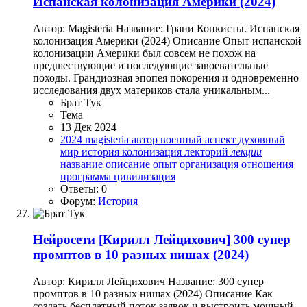
Испанская колонизация Америки (2024)
Автор: Magisteria Название: Грани Конкисты. Испанская
колонизация Америки (2024) Описание Опыт испанской
колонизации Америки был совсем не похож на
предшествующие и последующие завоевательные
походы. Грандиозная эпопея покорения и одновременно
исследования двух материков стала уникальным...
Брат Тук
Тема
13 Дек 2024
2024
magisteria
автор
военный аспект
духовный
мир
история
колонизация
лекторий
лекции
название
описание
опыт
организация
отношения
программа
цивилизация
Ответы: 0
Форум:
История
Нейросети
[Кирилл Лейцихович] 300 супер
промптов в 10 разных нишах (2024)
Автор: Кирилл Лейцихович Название: 300 супер
промптов в 10 разных нишах (2024) Описание Как
создать бесплатный поток заявок и выстроить мощный