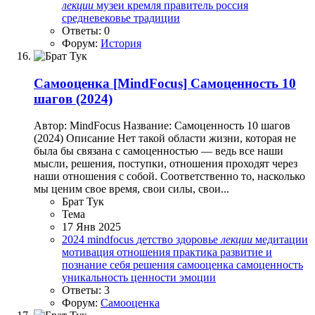
лекции
музеи кремля
правитель
россия
средневековье
традиции
Ответы: 0
Форум:
История
Самооценка
[MindFocus] Самоценность 10
шагов (2024)
Автор: MindFocus Название: Самоценность 10 шагов
(2024) Описание Нет такой области жизни, которая не
была бы связана с самоценностью — ведь все наши
мысли, решения, поступки, отношения проходят через
наши отношения с собой. Соответственно то, насколько
мы ценим свое время, свои силы, свои...
Брат Тук
Тема
17 Янв 2025
2024
mindfocus
детство
здоровье
лекции
медитации
мотивация
отношения
практика
развитие и
познание себя
решения
самооценка
самоценность
уникальность
ценности
эмоции
Ответы: 3
Форум:
Самооценка