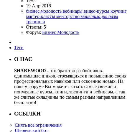
Тема
19 Апр 2018
бизнес молодость
вебинары
видео-курсы
коучинг
мастер-классы
менторство
монетизация
базы
тренинги
Ответы: 5
Форум:
Бизнес Молодость
Теги
О НАС
SHAREWOOD
- это братство разбойников-
единомышленников, стремящихся к повышению своих
профессиональных навыков или освоению новых. На
нашем форуме Вы можете скачать самые свежие и
популярные курсы, книги, тренинги и вебинары, а так
же слитые складчины по самым разным направлениям
бесплатно!
ССЫЛКИ
Снять все ограничения
Шервудский бот