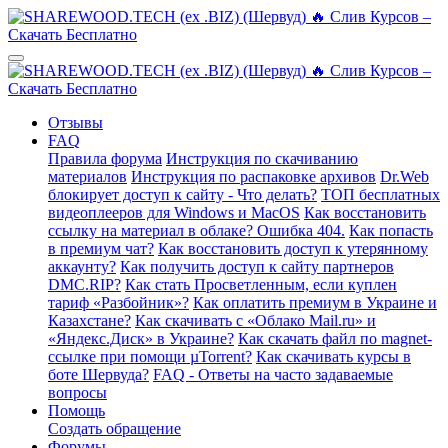
Отзывы
FAQ
Правила форума
Инструкция по скачиванию
материалов
Инструкция по распаковке архивов
Dr.Web
блокирует доступ к сайту - Что делать?
ТОП бесплатных
видеоплееров для Windows и MacOS
Как восстановить
ссылку на материал в облаке? Ошибка 404.
Как попасть
в премиум чат?
Как восстановить доступ к утерянному
аккаунту?
Как получить доступ к сайту партнеров
DMC.RIP?
Как стать Просветленным, если куплен
тариф «Разбойник»?
Как оплатить премиум в Украине и
Казахстане?
Как скачивать с «Облако Mail.ru» и
«Яндекс.Диск» в Украине?
Как скачать файл по magnet-
ссылке при помощи µTorrent?
Как скачивать курсы в
боте Шервуда?
FAQ - Ответы на часто задаваемые
вопросы
Помощь
Создать обращение
Форумы