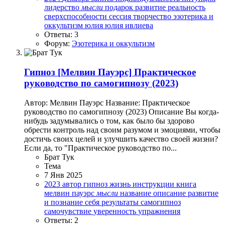
лидерство
мысли
подарок
развитие
реальность
сверхспособности
сессия
творчество
эзотерика и
оккультизм
юлия
юлия ивлиева
Ответы: 3
Форум:
Эзотерика и оккультизм
Гипноз
[Мелвин Пауэрс] Практическое
руководство по самогипнозу (2023)
Автор: Мелвин Пауэрс Название: Практическое
руководство по самогипнозу (2023) Описание Вы когда-
нибудь задумывались о том, как было бы здорово
обрести контроль над своим разумом и эмоциями, чтобы
достичь своих целей и улучшить качество своей жизни?
Если да, то "Практическое руководство по...
Брат Тук
Тема
7 Янв 2025
2023
автор
гипноз
жизнь
инструкции
книга
мелвин пауэрс
мысли
название
описание
развитие
и познание себя
результаты
самогипноз
самочувствие
уверенность
упражнения
Ответы: 2