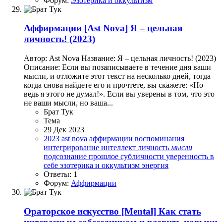
Форум:
Эзотерика и оккультизм
Аффирмации
[Ast Nova] Я – цельная
личность! (2023)
Автор: Ast Nova Название: Я – цельная личность! (2023)
Описание: Если вы позаписываете в течение дня ваши
мысли, и отложите этот текст на несколько дней, тогда
когда снова найдете его и прочтете, вы скажете: «Но
ведь я этого не думал!». Если вы уверены в том, что это
не ваши мысли, но ваша...
Брат Тук
Тема
29 Дек 2023
2023
ast nova
аффирмации
воспоминания
интегрирование
интеллект
личность
мысли
подсознание
прошлое
субличности
уверенность в
себе
эзотерика и оккультизм
энергия
Ответы: 1
Форум:
Аффирмации
Ораторское искусство
[Mental] Как стать