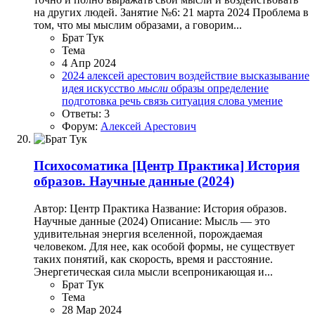
на других людей.️ Занятие №6: 21 марта 2024 Проблема в
том, что мы мыслим образами, а говорим...
Брат Тук
Тема
4 Апр 2024
2024
алексей арестович
воздействие
высказывание
идея
искусство
мысли
образы
определение
подготовка
речь
связь
ситуация
слова
умение
Ответы: 3
Форум:
Алексей Арестович
Психосоматика
[Центр Практика] История
образов. Научные данные (2024)
Автор: Центр Практика Название: История образов.
Научные данные (2024) Описание: Мысль — это
удивительная энергия вселенной, порождаемая
человеком. Для нее, как особой формы, не существует
таких понятий, как скорость, время и расстояние.
Энергетическая сила мысли всепроникающая и...
Брат Тук
Тема
28 Мар 2024