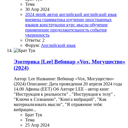
Тема
30 Апр 2024
2024
stepik
автор
английский
английский язык
времена
грамматика
изучение иностранных
языков
конструкции
курс
мысли
обучение
применение
продолжительность
события
уверенность
Ответы: 2
Форум:
Английский язык
Эзотерика
[Lee] Вебинар «Vox, Могущество»
(2024)
Автор: Lee Название: Вебинар «Vox, Могущество»
(2024) Описание: Дата проведения 20 апреля 2024 года
14.00 Афины (EET) Об Авторе LEE - автор книг
"Инструкция к реальности" , "Инструкция к телу" ,
"Ключи к Сознанию", "Книга вибраций", "Как
материализовать мысли", "Я отражение тебя:
вибрации...
Брат Тук
Тема
25 Апр 2024