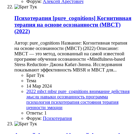
Форум:
Алексей Арестович
Психотерапия
[pure_cognitions] Когнитивная
терапия на основе осознанности (МBCT)
(2022)
Автор: pure_cognitions Название: Когнитивная терапия
на основе осознанности (МBCT) (2022) Описание:
МBCT — это метод, основанный на самой известной
программе обучения осознанности «Mindfulness-based
Stress Reduction» Джона Кабат-Зинна. Исследования
показывают эффективность MBSR и MBCT для...
Брат Тук
Тема
14 Мар 2024
2022
mbct
mbsr
pure_cognitions
внимание
действия
мысли
навыки
осознанность
программа
психология
психотерапия
состояния
терапия
ценности
эмоции
Ответы: 1
Форум:
Психотерапия