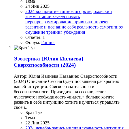
Тема
24 Янв 2025
2024
восприятие
гипноз
игорь ледоховский
комментарии
мысли
память
перепрограммирование
привычки
проект
развитие и познание себя
реальность
самогипноз
смущение
тренинг
убеждения
Ответы: 1
Форум:
Гипноз
Эзотерика
[Юлия Ивлиева]
Сверхспособности (2024)
Автор: Юлия Ивлиева Название: Сверхспособности
(2024) Описание Сессия будет посвящена раскрытию
вашей интуиции. Связи сознательного и
бессознательного. Приходите на сессию, если:
чувствуете необходимость «видеть» больше хотите
развить в себе интуицию хотите научиться управлять
своей...
Брат Тук
Тема
22 Янв 2025
2024
декабрь
запись
индивидуальность
интуиция