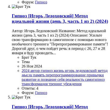
Форум:
Гипноз
Гипноз
[Игорь Ледоховский] Метод
идеальной жизни (день 3, часть 1 из 2) (2024)
Автор: Игорь Ледоховский Название: Метод идеальной
жизни (день 3, часть 1 из 2) (2024) Описание: Усильте
свою трансформацию в самогипнозе с помощью нового
необычного тренинга "Перепрограммирование памяти"!
Дорогой друг, о чем пойдет речь: в период с 26, 27 и 28
января я буду проводить...
Брат Тук
Тема
26 Ноя 2024
2024
автор
гипноз
жизнь
игорь ледоховский
метод
мысли
память
перепрограммирование
привычки
развитие и познание себя
реальность
самогипноз
трансформация
тренинг
убеждения
Ответы: 4
Форум:
Гипноз
Гипноз
[Игорь Ледоховский] Метод