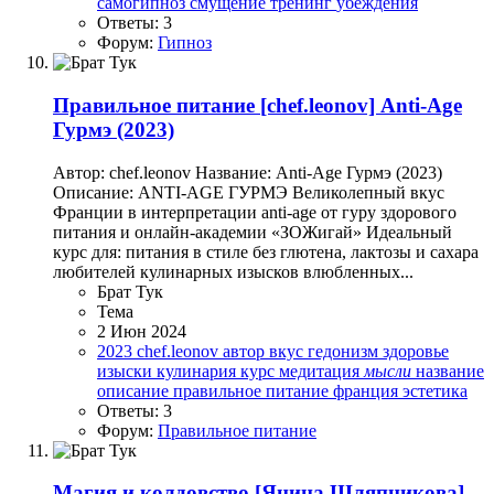
самогипноз
смущение
тренинг
убеждения
Ответы: 3
Форум:
Гипноз
Правильное питание
[chef.leonov] Anti-Age
Гурмэ (2023)
Автор: chef.leonov Название: Anti-Age Гурмэ (2023)
Описание: ANTI-AGE ГУРМЭ Великолепный вкус
Франции в интерпретации anti-age от гуру здорового
питания и онлайн-академии «ЗОЖигай» Идеальный
курс для: питания в стиле без глютена, лактозы и сахара
любителей кулинарных изысков влюбленных...
Брат Тук
Тема
2 Июн 2024
2023
chef.leonov
автор
вкус
гедонизм
здоровье
изыски
кулинария
курс
медитация
мысли
название
описание
правильное питание
франция
эстетика
Ответы: 3
Форум:
Правильное питание
Магия и колдовство
[Янина Шляпникова]