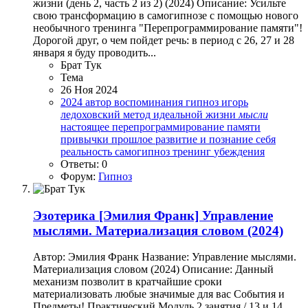
жизни (день 2, часть 2 из 2) (2024) Описание: Усильте
свою трансформацию в самогипнозе с помощью нового
необычного тренинга "Перепрограммирование памяти"!
Дорогой друг, о чем пойдет речь: в период с 26, 27 и 28
января я буду проводить...
Брат Тук
Тема
26 Ноя 2024
2024
автор
воспоминания
гипноз
игорь
ледоховский
метод идеальной жизни
мысли
настоящее
перепрограммирование памяти
привычки
прошлое
развитие и познание себя
реальность
самогипноз
тренинг
убеждения
Ответы: 0
Форум:
Гипноз
Эзотерика
[Эмилия Франк] Управление
мыслями. Материализация словом (2024)
Автор: Эмилия Франк Название: Управление мыслями.
Материализация словом (2024) Описание: Данный
механизм позволит в кратчайшие сроки
материализовать любые значимые для вас События и
Предметы! Практический Модуль 2 занятия / 13 и 14