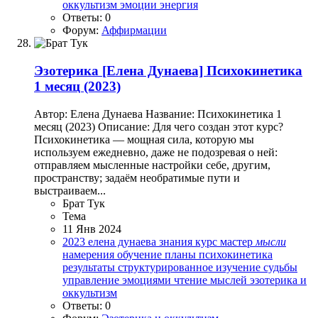
оккультизм
эмоции
энергия
Ответы: 0
Форум:
Аффирмации
Эзотерика
[Елена Дунаева] Психокинетика
1 месяц (2023)
Автор: Елена Дунаева Название: Психокинетика 1
месяц (2023) Описание: Для чего создан этот курс?
Психокинетика — мощная сила, которую мы
используем ежедневно, даже не подозревая о ней:
отправляем мысленные настройки себе, другим,
пространству; задаём необратимые пути и
выстраиваем...
Брат Тук
Тема
11 Янв 2024
2023
елена дунаева
знания
курс
мастер
мысли
намерения
обучение
планы
психокинетика
результаты
структурированное изучение
судьбы
управление эмоциями
чтение мыслей
эзотерика и
оккультизм
Ответы: 0