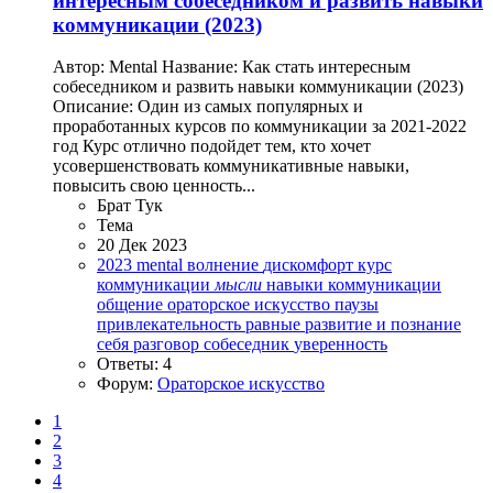
интересным собеседником и развить навыки
коммуникации (2023)
Автор: Mental Название: Как стать интересным
собеседником и развить навыки коммуникации (2023)
Описание: Один из самых популярных и
проработанных курсов по коммуникации за 2021-2022
год Курс отлично подойдет тем, кто хочет
усовершенствовать коммуникативные навыки,
повысить свою ценность...
Брат Тук
Тема
20 Дек 2023
2023
mental
волнение
дискомфорт
курс
коммуникации
мысли
навыки коммуникации
общение
ораторское искусство
паузы
привлекательность
равные
развитие и познание
себя
разговор
собеседник
уверенность
Ответы: 4
Форум:
Ораторское искусство
1
2
3
4