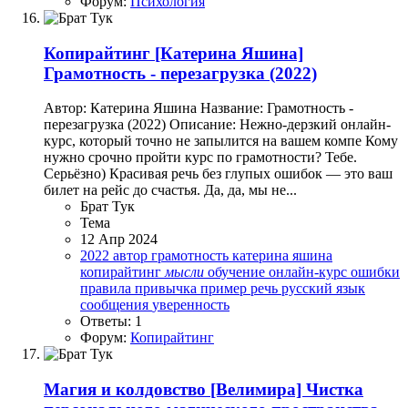
Форум:
Психология
Копирайтинг
[Катерина Яшина]
Грамотность - перезагрузка (2022)
Автор: Катерина Яшина Название: Грамотность -
перезагрузка (2022) Описание: Нежно-дерзкий онлайн-
курс, который точно не запылится на вашем компе Кому
нужно срочно пройти курс по грамотности? Тебе.
Серьёзно) Красивая речь без глупых ошибок — это ваш
билет на рейс до счастья. Да, да, мы не...
Брат Тук
Тема
12 Апр 2024
2022
автор
грамотность
катерина яшина
копирайтинг
мысли
обучение
онлайн-курс
ошибки
правила
привычка
пример
речь
русский язык
сообщения
уверенность
Ответы: 1
Форум:
Копирайтинг
Магия и колдовство
[Велимира] Чистка