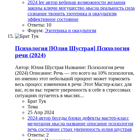
2024
lee
автор
вебинар
возможности
желания
законы
ключи
могущество
мысли
реальность
сила
сознание
творить
эзотерика и оккультизм
эффективное состояние
Ответы: 10
Форум:
Эзотерика и оккультизм
Психология
[Юлия Шустрая] Психология
речи (2024)
Автор: Юлия Шустрая Название: Психология речи
(2024) Описание: Речь — это всего на 10% психология,
но именно этот небольшой процент может тормозить
весь процесс изменения в речи Этот Мастер-класс для
вас, если вы: теряете уверенность в себе в стрессовых
ситуациях путаетесь в мыслях...
Брат Тук
Тема
25 Апр 2024
2024
автор
беседы
блоки
дефекты
мастер-класс
медитация
мысли
название
описание
психология
речь
состояние
страх
уверенность
юлия шустрая
Ответы: 2