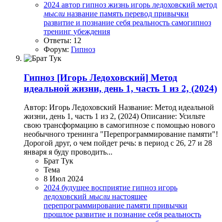
2024
автор
гипноз
жизнь
игорь ледоховский
метод
мысли
название
память
перевод
привычки
развитие и познание себя
реальность
самогипноз
тренинг
убеждения
Ответы: 12
Форум:
Гипноз
Гипноз
[Игорь Ледоховский] Метод
идеальной жизни, день 1, часть 1 из 2, (2024)
Автор: Игорь Ледоховский Название: Метод идеальной
жизни, день 1, часть 1 из 2, (2024) Описание: Усильте
свою трансформацию в самогипнозе с помощью нового
необычного тренинга "Перепрограммирование памяти"!
Дорогой друг, о чем пойдет речь: в период с 26, 27 и 28
января я буду проводить...
Брат Тук
Тема
8 Июл 2024
2024
будущее
восприятие
гипноз
игорь
ледоховский
мысли
настоящее
перепрограммирование памяти
привычки
прошлое
развитие и познание себя
реальность