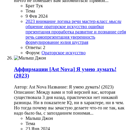
ничто не помешает вам запомниться! Прямой...
Брат Тук
Тема
9 Фев 2024
2023
внимание
логика речи
мастер-класс
мысли
общение
ораторское искусство
ошибки
презентация
проработка
развитие и познание себя
речь
самопрезентация
уверенность
формулирование
юлия шустрая
Ответы: 2
Форум:
Ораторское искусство
Аффирмации
[Ast Nova] Я умею думать!
(2023)
Автор: Ast Nova Название: Я умею думать! (2023)
Описание: Между вами и той версией вас, которая
существовала 3 дня назад, практически нет никакой
разницы. Ни в показателе IQ, ни в характере, ни в чем.
Но тогда почему вы зачастую делаете что-то не так, как
надо было бы, с запозданием понимая...
Малыш Джон
Тема
23 Янв 2024