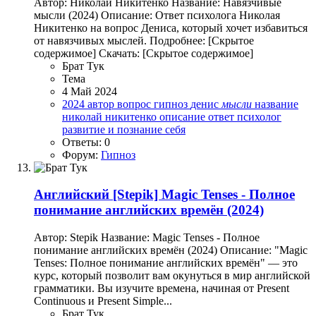
Автор: Николай Никитенко Название: Навязчивые
мысли (2024) Описание: Ответ психолога Николая
Никитенко на вопрос Дениса, который хочет избавиться
от навязчивых мыслей. Подробнее: [Скрытое
содержимое] Скачать: [Скрытое содержимое]
Брат Тук
Тема
4 Май 2024
2024
автор
вопрос
гипноз
денис
мысли
название
николай никитенко
описание
ответ
психолог
развитие и познание себя
Ответы: 0
Форум:
Гипноз
Английский
[Stepik] Magic Tenses - Полное
понимание английских времён (2024)
Автор: Stepik Название: Magic Tenses - Полное
понимание английских времён (2024) Описание: "Magic
Tenses: Полное понимание английских времён" — это
курс, который позволит вам окунуться в мир английской
грамматики. Вы изучите времена, начиная от Present
Continuous и Present Simple...
Брат Тук