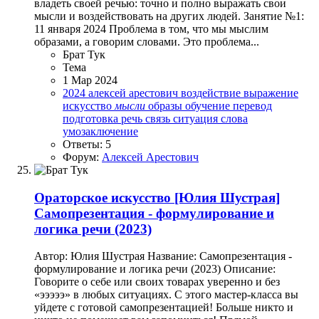
владеть своей речью: точно и полно выражать свои
мысли и воздействовать на других людей.️ Занятие №1:
11 января 2024 Проблема в том, что мы мыслим
образами, а говорим словами. Это проблема...
Брат Тук
Тема
1 Мар 2024
2024
алексей арестович
воздействие
выражение
искусство
мысли
образы
обучение
перевод
подготовка
речь
связь
ситуация
слова
умозаключение
Ответы: 5
Форум:
Алексей Арестович
Ораторское искусство
[Юлия Шустрая]
Самопрезентация - формулирование и
логика речи (2023)
Автор: Юлия Шустрая Название: Самопрезентация -
формулирование и логика речи (2023) Описание:
Говорите о себе или своих товарах уверенно и без
«эээээ» в любых ситуациях. С этого мастер-класса вы
уйдете с готовой самопрезентацией! Больше никто и