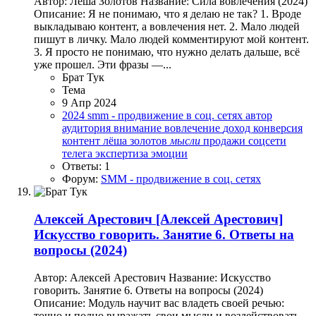
Автор: Лёша Золотов Название: Сила вовлечения (2024)
Описание: Я не понимаю, что я делаю не так? 1. Вроде
выкладываю контент, а вовлечения нет. 2. Мало людей
пишут в личку. Мало людей комментируют мой контент.
3. Я просто не понимаю, что нужно делать дальше, всё
уже прошел. Эти фразы —...
Брат Тук
Тема
9 Апр 2024
2024
smm - продвижение в соц. сетях
автор
аудитория
внимание
вовлечение
доход
конверсия
контент
лёша золотов
мысли
продажи
соцсети
телега
экспертиза
эмоции
Ответы: 1
Форум:
SMM - продвижение в соц. сетях
Алексей Арестович
[Алексей Арестович]
Искусство говорить. Занятие 6. Ответы на
вопросы (2024)
Автор: Алексей Арестович Название: Искусство
говорить. Занятие 6. Ответы на вопросы (2024)
Описание: Модуль научит вас владеть своей речью:
точно и полно выражать свои мысли и воздействовать