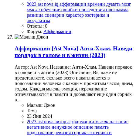
2023
ast nova
iq
аффирмации
времени
думать
мозг
мысли
обучение
ошибки
последствия
программа
разница
сценарии
характер
эзотерика и
оккультизм
Ответы: 0
Форум:
Аффирмации
Аффирмации
[Ast Nova] Анти-Хлам. Наведи
порядок в голове и в жизни (2023)
Автор: Ast Nova Название: Анти-Хлам. Наведи порядок
в голове и в жизни (2023) Описание: Вы даже не
представляете, сколько всего накапливается в
подсознании человека с каждым прожитым часом, днем,
годом. Каждая мысль, эмоция, переживание
отпечатываются в памяти и добавляют еще один сорняк
в...
Малыш Джон
Тема
23 Янв 2024
2023
ast nova
автор
аффирмации
мысли
название
негативное
ненужное
описание
память
подсознание
ревизия
сорняк
эзотерика и