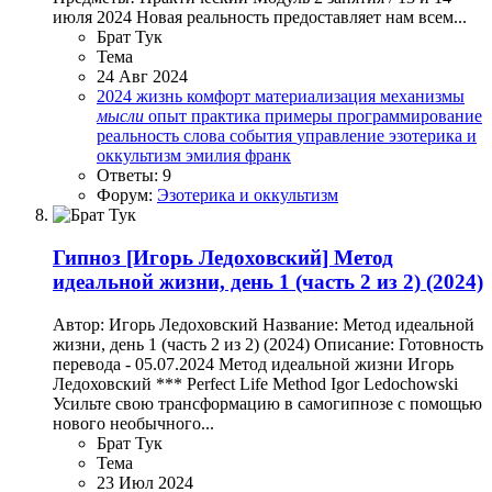
июля 2024 Новая реальность предоставляет нам всем...
Брат Тук
Тема
24 Авг 2024
2024
жизнь
комфорт
материализация
механизмы
мысли
опыт
практика
примеры
программирование
реальность
слова
события
управление
эзотерика и
оккультизм
эмилия франк
Ответы: 9
Форум:
Эзотерика и оккультизм
Гипноз
[Игорь Ледоховский] Метод
идеальной жизни, день 1 (часть 2 из 2) (2024)
Автор: Игорь Ледоховский Название: Метод идеальной
жизни, день 1 (часть 2 из 2) (2024) Описание: Готовность
перевода - 05.07.2024 Метод идеальной жизни Игорь
Ледоховский *** Perfect Life Method Igor Ledochowski
Усильте свою трансформацию в самогипнозе с помощью
нового необычного...
Брат Тук
Тема
23 Июл 2024