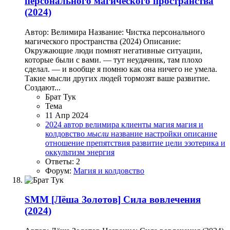
персонального магического пространства
(2024)
Автор: Велимира Название: Чистка персонального
магического пространства (2024) Описание:
Окружающие люди помнят негативные ситуации,
которые были с вами. — тут неудачник, там плохо
сделал. — и вообще я помню как она ничего не умела.
Такие мысли других людей тормозят ваше развитие.
Создают...
Брат Тук
Тема
11 Апр 2024
2024
автор
велимира
клиенты
магия
магия и
колдовство
мысли
название
настройки
описание
отношение
препятствия
развитие
цели
эзотерика и
оккультизм
энергия
Ответы: 2
Форум:
Магия и колдовство
SMM
[Лёша Золотов] Сила вовлечения
(2024)