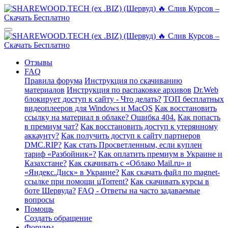
Отзывы
FAQ
Правила форума
Инструкция по скачиванию
материалов
Инструкция по распаковке архивов
Dr.Web
блокирует доступ к сайту - Что делать?
ТОП бесплатных
видеоплееров для Windows и MacOS
Как восстановить
ссылку на материал в облаке? Ошибка 404.
Как попасть
в премиум чат?
Как восстановить доступ к утерянному
аккаунту?
Как получить доступ к сайту партнеров
DMC.RIP?
Как стать Просветленным, если куплен
тариф «Разбойник»?
Как оплатить премиум в Украине и
Казахстане?
Как скачивать с «Облако Mail.ru» и
«Яндекс.Диск» в Украине?
Как скачать файл по magnet-
ссылке при помощи µTorrent?
Как скачивать курсы в
боте Шервуда?
FAQ - Ответы на часто задаваемые
вопросы
Помощь
Создать обращение
Форумы