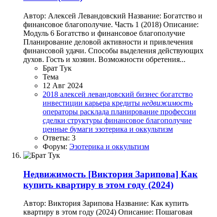
Автор: Алексей Левандовский Название: Богатство и
финансовое благополучие. Часть 1 (2018) Описание:
Модуль 6 Богатство и финансовое благополучие
Планирование деловой активности и привлечения
финансовой удачи. Способы выделения действующих
духов. Гость и хозяин. Возможности обретения...
Брат Тук
Тема
12 Авг 2024
2018
алексей левандовский
бизнес
богатство
инвестиции
карьера
кредиты
недвижимость
операторы расклада
планирование
профессии
сделки
структуры
финансовое благополучие
ценные бумаги
эзотерика и оккультизм
Ответы: 3
Форум:
Эзотерика и оккультизм
Недвижимость
[Виктория Зарипова] Как
купить квартиру в этом году (2024)
Автор: Виктория Зарипова Название: Как купить
квартиру в этом году (2024) Описание: Пошаговая