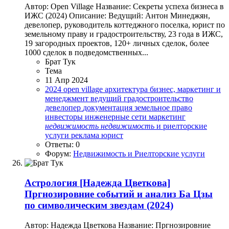
Автор: Open Village Название: Секреты успеха бизнеса в
ИЖС (2024) Описание: Ведущий: Антон Минеджян,
девелопер, руководитель коттеджного поселка, юрист по
земельному праву и градостроительству, 23 года в ИЖС,
19 загородных проектов, 120+ личных сделок, более
1000 сделок в подведомственных...
Брат Тук
Тема
11 Апр 2024
2024
open village
архитектура
бизнес, маркетинг и
менеджмент
ведущий
градостроительство
девелопер
документация
земельное право
инвесторы
инженерные сети
маркетинг
недвижимость
недвижимость
и риелторские
услуги
реклама
юрист
Ответы: 0
Форум:
Недвижимость и Риелторские услуги
Астрология
[Надежда Цветкова]
Пргнозировние событий и анализ Ба Цзы
по символическим звездам (2024)
Автор: Надежда Цветкова Название: Пргнозировние