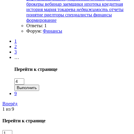
брокеры
вебинар
заемщики
ипотека
кредитная
история
мария токарева
недвижимость
отчеты
понятие
риелторы
специалисты
финансы
формирование
Ответы: 1
Форум:
Финансы
1
2
3
…
Перейти к странице
Выполнить
9
Вперёд
1 из 9
Перейти к странице