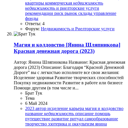
квартиры
коммерческая
недвижимость
недвижимость
и риелторские услуги
рекомендации
риск
рынок
склады
управление
фонды
Ответы: 4
Форум:
Недвижимость и Риелторские услуги
Магия и колдовство
[Янина Шляпникова]
Красная денежная дорога (2023)
Автор: Янина Шляпникова Название: Красная денежная
дорога (2023) Описание: Благодаря “Красной Денежной
Дороге” вы с легкостью исполните все свои желания:
Исцеление здоровья Развитие творческих способностей
Покупку недвижимости Развитие в работе или бизнесе
Помощи другим (в том числе и...
Брат Тук
Тема
6 Май 2024
2023
автор
исцеление
карьера
магия и колдовство
название
недвижимость
описание
помощь
путешествие
развитие
ритуал
самообразование
творчество
эзотерика и оккультизм
янина