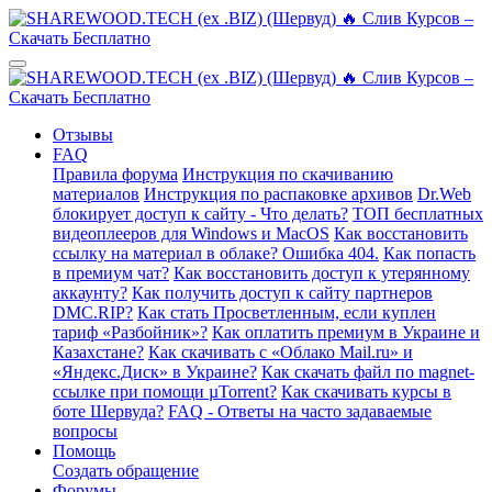
Отзывы
FAQ
Правила форума
Инструкция по скачиванию
материалов
Инструкция по распаковке архивов
Dr.Web
блокирует доступ к сайту - Что делать?
ТОП бесплатных
видеоплееров для Windows и MacOS
Как восстановить
ссылку на материал в облаке? Ошибка 404.
Как попасть
в премиум чат?
Как восстановить доступ к утерянному
аккаунту?
Как получить доступ к сайту партнеров
DMC.RIP?
Как стать Просветленным, если куплен
тариф «Разбойник»?
Как оплатить премиум в Украине и
Казахстане?
Как скачивать с «Облако Mail.ru» и
«Яндекс.Диск» в Украине?
Как скачать файл по magnet-
ссылке при помощи µTorrent?
Как скачивать курсы в
боте Шервуда?
FAQ - Ответы на часто задаваемые
вопросы
Помощь
Создать обращение
Форумы