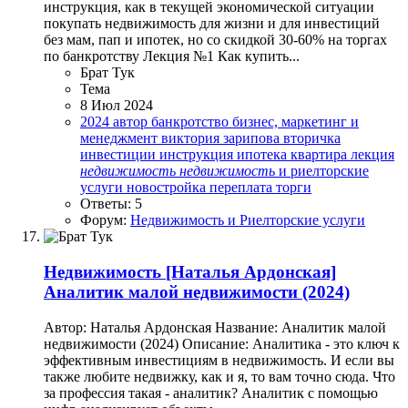
инструкция, как в текущей экономической ситуации
покупать недвижимость для жизни и для инвестиций
без мам, пап и ипотек, но со скидкой 30-60% на торгах
по банкротству Лекция №1 Как купить...
Брат Тук
Тема
8 Июл 2024
2024
автор
банкротство
бизнес, маркетинг и
менеджмент
виктория зарипова
вторичка
инвестиции
инструкция
ипотека
квартира
лекция
недвижимость
недвижимость
и риелторские
услуги
новостройка
переплата
торги
Ответы: 5
Форум:
Недвижимость и Риелторские услуги
Недвижимость
[Наталья Ардонская]
Аналитик малой недвижимости (2024)
Автор: Наталья Ардонская Название: Аналитик малой
недвижимости (2024) Описание: Аналитика - это ключ к
эффективным инвестициям в недвижимость. И если вы
также любите недвижку, как и я, то вам точно сюда. Что
за профессия такая - аналитик? Аналитик с помощью