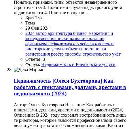
Понятие, признаки, типы объектов незавершенного
строительства 3. Понятие и случаи кадастрового учета
недвижимости 4. Понятие и случаи...
Брат Тук
Тема
29 Фев 2024
2024
автор
архитектура
бизнес, маркетинг и
менеджмент
выписки
название
наталия
афанасьева
недвижимость
недвижимость
и
риелторские услуги
объекты
постановка
регистрация
реестр
способы
строительство
учёт
Ответы: 3
Форум:
Недвижимость и Риелторские услуги
Недвижимость
[Олеся Бухтоярова] Как
работать с приставами, долгами, арестами в
недвижимости (2024)
Автор: Олеся Бухтоярова Название: Как работать с
приставами, долгами, арестами в недвижимости (2024)
Описание: В 2024 году сохранят востребованность лишь
те риэлторы, которые являются профессионалами своего
дела и умеют работать со сложными сделками. Работа с