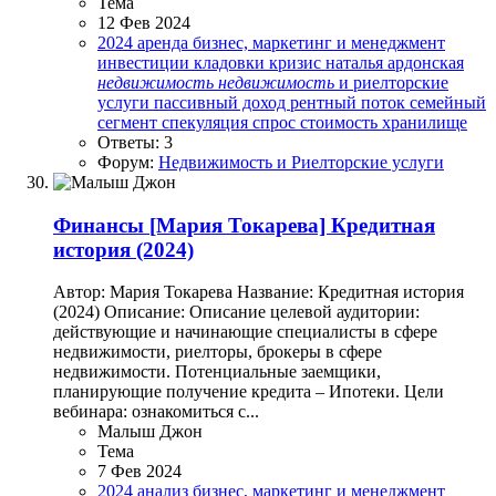
Тема
12 Фев 2024
2024
аренда
бизнес, маркетинг и менеджмент
инвестиции
кладовки
кризис
наталья ардонская
недвижимость
недвижимость
и риелторские
услуги
пассивный доход
рентный поток
семейный
сегмент
спекуляция
спрос
стоимость
хранилище
Ответы: 3
Форум:
Недвижимость и Риелторские услуги
Финансы
[Мария Токарева] Кредитная
история (2024)
Автор: Мария Токарева Название: Кредитная история
(2024) Описание: Описание целевой аудитории:
действующие и начинающие специалисты в сфере
недвижимости, риелторы, брокеры в сфере
недвижимости. Потенциальные заемщики,
планирующие получение кредита – Ипотеки. Цели
вебинара: ознакомиться с...
Малыш Джон
Тема
7 Фев 2024
2024
анализ
бизнес, маркетинг и менеджмент