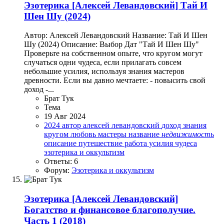
Эзотерика
[Алексей Левандовский] Тай И
Шен Шу (2024)
Автор: Алексей Левандовский Название: Тай И Шен
Шу (2024) Описание: Выбор Дат "Тай И Шен Шу"
Проверьте на собственном опыте, что кругом могут
случаться одни чудеса, если прилагать совсем
небольшие усилия, используя знания мастеров
древности. Если вы давно мечтаете: - повысить свой
доход -...
Брат Тук
Тема
19 Авг 2024
2024
автор
алексей левандовский
доход
знания
кругом
любовь
мастеры
название
недвижимость
описание
путешествие
работа
усилия
чудеса
эзотерика и оккультизм
Ответы: 6
Форум:
Эзотерика и оккультизм
Эзотерика
[Алексей Левандовский]
Богатство и финансовое благополучие.
Часть 1 (2018)