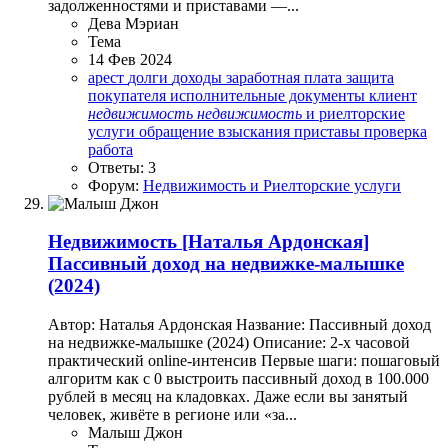
задолженностями и приставами —...
Дева Мэриан
Тема
14 Фев 2024
арест
долги
доходы
заработная плата
защита
покупателя
исполнительные документы
клиент
недвижимость
недвижимость
и риелторские
услуги
обращение взыскания
приставы
проверка
работа
Ответы: 3
Форум:
Недвижимость и Риелторские услуги
Недвижимость
[Наталья Ардонская]
Пассивный доход на недвижке-малышке
(2024)
Автор: Наталья Ардонская Название: Пассивный доход
на недвижке-малышке (2024) Описание: 2-х часовой
практический online-интенсив Первые шаги: пошаговый
алгоритм как с 0 выстроить пассивный доход в 100.000
рублей в месяц на кладовках. Даже если вы занятый
человек, живёте в регионе или «за...
Малыш Джон