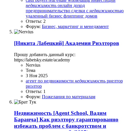
cash buyers
real estate
wholesaling
инвестиции
недвижимость
онлайн доход
предпринимательство
сделки с
недвижимость
ю
удаленный бизнес
флиппинг домов
Ответы: 2
Форум:
Бизнес, маркетинг и менеджмент
[Никита Лабецкий] Академия Риэлторов
Прошу добавить данный курс:
https://labetsky.estate/academy
Nervius
Тема
3 Ноя 2025
агент по недвижимости
недвижимость
риелтор
риэлтор
Ответы: 1
Форум:
Пожелания по материалам
Недвижимость
[Agent School, Вадим
Баранча] Как риэлтору гарантированно
избежать проблем с банкротством и