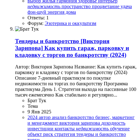
выбор жилья
гармония
здоровье
интерьер
недвижимость
пространство
процветание
удача
фэн-шуй
энергия дома
Ответы: 1
Форум:
Эзотерика и оккультизм
Тендеры и банкротство
[Виктория
Зарипова] Как купить гараж, парковку и
кладовку с торгов по банкротству (2024)
Автор: Виктория Зарипова Название: Как купить гараж,
парковку и кладовку с торгов по банкротству (2024)
Описание 7-дневный практикум по покупке
недвижимости на торгах по банкротству Программа
практикума День 1. Стратегия выхода на пассивные 100
тысяч ежемесячно Как стабильно и регулярно...
Брат Тук
Тема
9 Янв 2025
2024
автор
анализ
банкротство
бизнес, маркетинг
и менеджмент
виктория зарипова
доходность
инвестиции
контакты
недвижимость
обучение
объект
риск
стратегия
тендеры и банкротство
торги