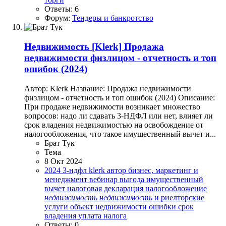
Ответы: 6
Форум:
Тендеры и банкротство
Недвижимость
[Klerk] Продажа
недвижимости физлицом - отчетность и топ
ошибок (2024)
Автор: Klerk Название: Продажа недвижимости
физлицом - отчетность и топ ошибок (2024) Описание:
При продаже недвижимости возникает множество
вопросов: надо ли сдавать 3-НДФЛ или нет, влияет ли
срок владения недвижимостью на освобождение от
налогообложения, что такое имущественный вычет и...
Брат Тук
Тема
8 Окт 2024
2024
3-ндфл
klerk
автор
бизнес, маркетинг и
менеджмент
вебинар
выгода
имущественный
вычет
налоговая декларация
налогообложение
недвижимость
недвижимость
и риелторские
услуги
объект недвижимости
ошибки
срок
владения
уплата налога
Ответы: 0