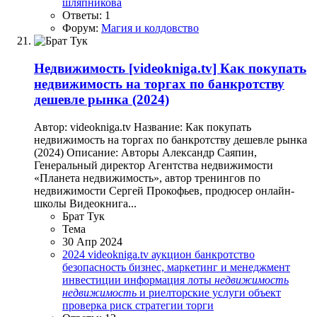
шляпникова
Ответы: 1
Форум:
Магия и колдовство
Недвижимость
[videokniga.tv] Как покупать
недвижимость на торгах по банкротству
дешевле рынка (2024)
Автор: videokniga.tv Название: Как покупать
недвижимость на торгах по банкротству дешевле рынка
(2024) Описание: Авторы Александр Саяпин,
Генеральный директор Агентства недвижимости
«Планета недвижимость», автор тренингов по
недвижимости Сергей Прокофьев, продюсер онлайн-
школы Видеокнига...
Брат Тук
Тема
30 Апр 2024
2024
videokniga.tv
аукцион
банкротство
безопасность
бизнес, маркетинг и менеджмент
инвестиции
информация
лоты
недвижимость
недвижимость
и риелторские услуги
объект
проверка
риск
стратегии
торги