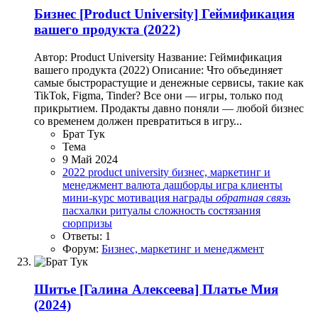
Бизнес
[Product University] Геймификация
вашего продукта (2022)
Автор: Product University Название: Геймификация
вашего продукта (2022) Описание: Что объединяет
самые быстрорастущие и денежные сервисы, такие как
TikTok, Figma, Tinder? Все они — игры, только под
прикрытием. Продакты давно поняли — любой бизнес
со временем должен превратиться в игру...
Брат Тук
Тема
9 Май 2024
2022
product university
бизнес, маркетинг и
менеджмент
валюта
дашборды
игра
клиенты
мини-курс
мотивация
награды
обратная
связь
пасхалки
ритуалы
сложность
состязания
сюрпризы
Ответы: 1
Форум:
Бизнес, маркетинг и менеджмент
Шитье
[Галина Алексеева] Платье Мия
(2024)