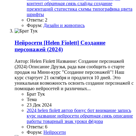
контент
обратная
связь
слайды
создание
презентаций
статистика
схемы
типографика
цвета
шрифты
Ответы: 2
Форум:
Дизайн и живопись
Нейросети
[Helen Fiolett] Создание
персонажей (2024)
Автор: Helen Fiolett Название: Создание персонажей
(2024) Описание Друзья, рада вам сообщить о старте
продаж на Мини-курс "Создание персонажей"! Наш
курс стартует 21 октября и продлится 10 дней. Это
уникальная возможность освоить создание персонажей с
помощью нейросетей и различных...
Брат Тук
Тема
23 Дек 2024
2024
helen fiolett
автор
бонус
бот
внимание
запись
курс
название
нейросети
обратная
связь
описание
работы
товарный знак
уроки
фёдора
Ответы: 6
Форум:
Нейросети