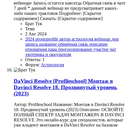
вебинаре Запись остается навсегда Обратная связь в чате
7 дней * данный вебинар не предусматривает каких-
либо наших трактовок Подробнее: [Скрытое
содержимое] Скачать: [Скрытое содержимое]
Брат Тук
Тема
2 Авг 2024
2024
prostoprolife
автор
астрология
вебинар
дни
запись
название
обратная
связь
описание
отношения
пара
прогнозирование
участие
чат
эзотерика и оккультизм
Ответы: 1
Форум:
Астрология
DaVinci Resolve
[Profileschool] Монтаж в
Davinci Resolve 18. Продвинутый уровень
(2023)
Автор: Profileschool Название: Монтаж в Davinci Resolve
18. Продвинутый уровень (2023) Описание: ОСВОЙТЕ
ПОЛНЫЙ СПЕКТР ЗАДАЧ МОНТАЖЕРА В DAVINCI
RESOLVE Это онлайн-курс для специалистов, которые
уже владеют монтажем в DaVinci Resolve на базовом