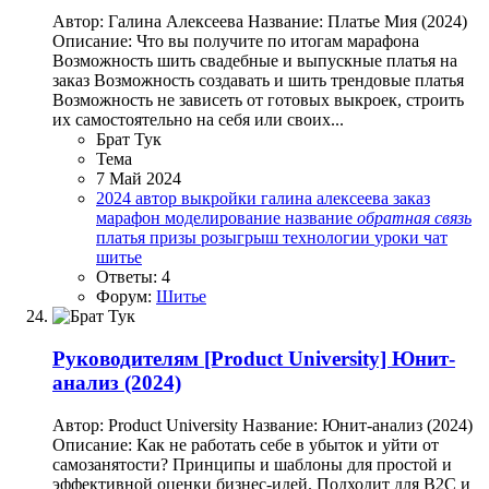
Автор: Галина Алексеева Название: Платье Мия (2024)
Описание: Что вы получите по итогам марафона
Возможность шить свадебные и выпускные платья на
заказ Возможность создавать и шить трендовые платья
Возможность не зависеть от готовых выкроек, строить
их самостоятельно на себя или своих...
Брат Тук
Тема
7 Май 2024
2024
автор
выкройки
галина алексеева
заказ
марафон
моделирование
название
обратная
связь
платья
призы
розыгрыш
технологии
уроки
чат
шитье
Ответы: 4
Форум:
Шитье
Руководителям
[Product University] Юнит-
анализ (2024)
Автор: Product University Название: Юнит-анализ (2024)
Описание: Как не работать себе в убыток и уйти от
самозанятости? Принципы и шаблоны для простой и
эффективной оценки бизнес-идей. Подходит для B2C и