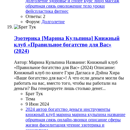
долголетие
здоровье и спорт
курс
лицо
массаж
обратная
связь
омоложение
тело
уроки
фейспластика
фитнес
Ответы: 2
Форум:
Долголетие
Эзотерика
[Марина Кульпина] Книжный
клуб «Правильное богатство для Вас»
(2024)
Автор: Марина Кульпина Название: Книжный клуб
«Правильное богатство для Вас» (2024) Описание:
Книжный клуб по книге Гэри Дагласа и Дэйна Хира
«Ваше богатство для вас»! А что если деньги могли бы
работать на вас, вместо того, чтобы вы работали на
деньги? Вы генерируете лишь столько денег...
Брат Тук
Тема
9 Июн 2024
2024
автор
богатство
деньги
инструменты
книжный клуб
марина
марина кульпина
название
обратная
связь
онлайн-звонки
описание
сферы
жизни
фасилитация
чтение
эзотерика и