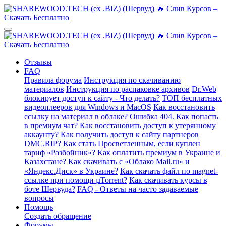
Отзывы
FAQ
Правила форума
Инструкция по скачиванию
материалов
Инструкция по распаковке архивов
Dr.Web
блокирует доступ к сайту - Что делать?
ТОП бесплатных
видеоплееров для Windows и MacOS
Как восстановить
ссылку на материал в облаке? Ошибка 404.
Как попасть
в премиум чат?
Как восстановить доступ к утерянному
аккаунту?
Как получить доступ к сайту партнеров
DMC.RIP?
Как стать Просветленным, если куплен
тариф «Разбойник»?
Как оплатить премиум в Украине и
Казахстане?
Как скачивать с «Облако Mail.ru» и
«Яндекс.Диск» в Украине?
Как скачать файл по magnet-
ссылке при помощи µTorrent?
Как скачивать курсы в
боте Шервуда?
FAQ - Ответы на часто задаваемые
вопросы
Помощь
Создать обращение
Форумы