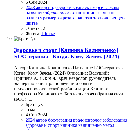
6 Сен 2024
2023
автор
видеоуроки
комплект
корсет
лекала
название
обратная
связь
описание
размер m
размер s
размер xs
роза карапетян
технология
цена
шитье
Ответы: 2
Форум:
Шитье
Здоровье и спорт
[Клиника Калинченко]
БОС-терапия - Когда. Кому. Зачем. (2024)
Автор: Клиника Калинченко Название: БОС-терапия -
Когда. Кому. Зачем. (2024) Описание: Ведущий:
Прищепа А.В., к.м.н., врач-невролог, руководитель
экспертного центра по лечению боли и
психоневрологической реабилитации Клиники
профессора Калинченко. Биологическая обратная связь
(БОС) -...
Брат Тук
Тема
4 Сен 2024
2024
автор
бос-терапия
врач-невролог
заболевания
здоровье и спорт
клиника калинченко
метод