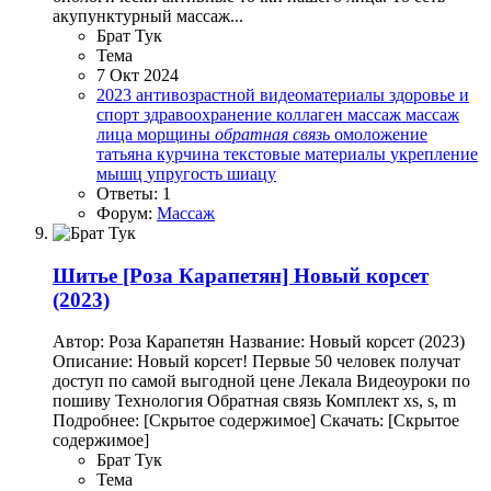
акупунктурный массаж...
Брат Тук
Тема
7 Окт 2024
2023
антивозрастной
видеоматериалы
здоровье и
спорт
здравоохранение
коллаген
массаж
массаж
лица
морщины
обратная
связь
омоложение
татьяна курчина
текстовые материалы
укрепление
мышц
упругость
шиацу
Ответы: 1
Форум:
Массаж
Шитье
[Роза Карапетян] Новый корсет
(2023)
Автор: Роза Карапетян Название: Новый корсет (2023)
Описание: Новый корсет! Первые 50 человек получат
доступ по самой выгодной цене Лекала Видеоуроки по
пошиву Технология Обратная связь Комплект xs, s, m
Подробнее: [Скрытое содержимое] Скачать: [Скрытое
содержимое]
Брат Тук
Тема