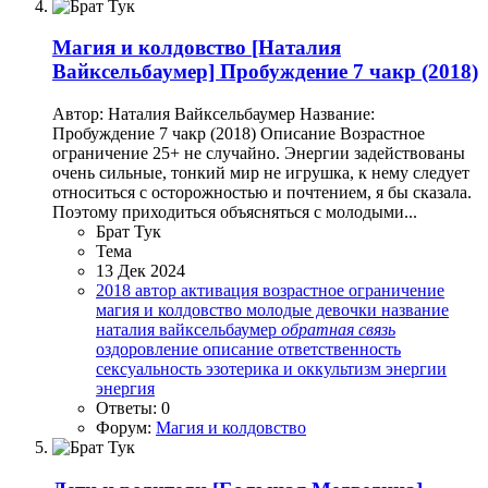
Магия и колдовство
[Наталия
Вайксельбаумер] Пробуждение 7 чакр (2018)
Автор: Наталия Вайксельбаумер Название:
Пробуждение 7 чакр (2018) Описание Возрастное
ограничение 25+ не случайно. Энергии задействованы
очень сильные, тонкий мир не игрушка, к нему следует
относиться с осторожностью и почтением, я бы сказала.
Поэтому приходиться объясняться с молодыми...
Брат Тук
Тема
13 Дек 2024
2018
автор
активация
возрастное ограничение
магия и колдовство
молодые девочки
название
наталия вайксельбаумер
обратная
связь
оздоровление
описание
ответственность
сексуальность
эзотерика и оккультизм
энергии
энергия
Ответы: 0
Форум:
Магия и колдовство