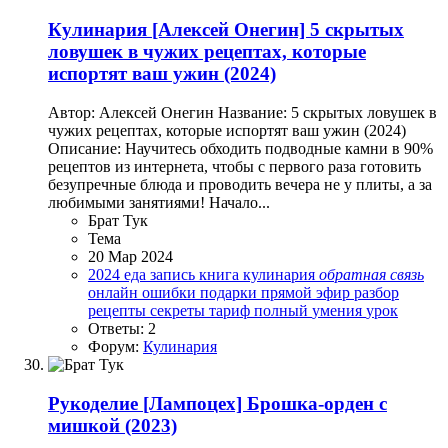
Кулинария
[Алексей Онегин] 5 скрытых
ловушек в чужих рецептах, которые
испортят ваш ужин (2024)
Автор: Алексей Онегин Название: 5 скрытых ловушек в
чужих рецептах, которые испортят ваш ужин (2024)
Описание: Научитесь обходить подводные камни в 90%
рецептов из интернета, чтобы с первого раза готовить
безупречные блюда и проводить вечера не у плиты, а за
любимыми занятиями! Начало...
Брат Тук
Тема
20 Мар 2024
2024
еда
запись
книга
кулинария
обратная
связь
онлайн
ошибки
подарки
прямой эфир
разбор
рецепты
секреты
тариф полный
умения
урок
Ответы: 2
Форум:
Кулинария
Рукоделие
[Лампоцех] Брошка-орден с
мишкой (2023)