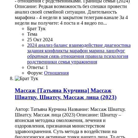
- отношения с родственниками. Границы семьи (2024)
Описание: Редкая возможность без спешки провести
анализ своей семейной ситуации. Длительность
марафона - 4 недели в закрытом телеграм-канале За 4
недели вы получите: 4 поста и 4 видео по...
Брат Тук
Тема
25 Окт 2024
2024
анализ
баланс
взаимодействие
диагностика
задания
конфликты
марафон
марина ланцбург
обратная
связь
отношения
правила
психология
родственники
семья
упражнения
Ответы: 1
Форум:
Отношения
Массаж
[Татьяна Курчина] Массаж
Шиатцу. Шиатсу. Массаж лица (2023)
Автор: Татьяна Курчина Название: Массаж Шиатцу.
Шиатсу. Массаж лица (2023) Описание: Шиатцу –
японская методика омоложения, лечения и
оздоровления, признанная министерством
здравоохранения. Суть метода в воздействии на
биологически активные точки нашего лица. То есть