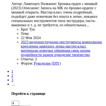
Автор: Лампоцех Название: Брошка-орден с мишкой
(2023) Описание: Запись на МК по брошке-ордену с
мишкой открыта. Мастер-класс очень подробный,
подойдет даже новичкам без опыта в лепке, никаких
специальных инструментов типа экструдера, паста-
машинки и т. д. не требуется, из обязательных...
Брат Тук
Тема
22 Фев 2024
2023
видеоинструкции
инструменты
композиции
крепления
лампоцех
лепка
мастер-класс
материалы
новички
обратная
связь
опции
подробности
разное
рукоделие
творчество
Ответы: 2
Форум:
Рукоделие (DIY)
1
2
3
…
Перейти к странице