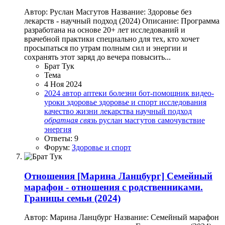
Автор: Руслан Масгутов Название: Здоровье без
лекарств - научный подход (2024) Описание: Программа
разработана на основе 20+ лет исследований и
врачебной практики специально для тех, кто хочет
просыпаться по утрам полным сил и энергии и
сохранять этот заряд до вечера повысить...
Брат Тук
Тема
4 Ноя 2024
2024
автор
аптеки
болезни
бот-помощник
видео-
уроки
здоровье
здоровье и спорт
исследования
качество жизни
лекарства
научный подход
обратная
связь
руслан масгутов
самочувствие
энергия
Ответы: 9
Форум:
Здоровье и спорт
Отношения
[Марина Ланцбург] Семейный
марафон - отношения с родственниками.
Границы семьи (2024)
Автор: Марина Ланцбург Название: Семейный марафон