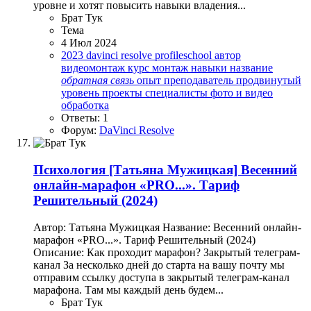
уровне и хотят повысить навыки владения...
Брат Тук
Тема
4 Июл 2024
2023
davinci resolve
profileschool
автор
видеомонтаж
курс
монтаж
навыки
название
обратная
связь
опыт
преподаватель
продвинутый
уровень
проекты
специалисты
фото и видео
обработка
Ответы: 1
Форум:
DaVinci Resolve
Психология
[Татьяна Мужицкая] Весенний
онлайн-марафон «PRO...». Тариф
Решительный (2024)
Автор: Татьяна Мужицкая Название: Весенний онлайн-
марафон «PRO...». Тариф Решительный (2024)
Описание: Как проходит марафон? Закрытый телеграм-
канал За несколько дней до старта на вашу почту мы
отправим ссылку доступа в закрытый телеграм-канал
марафона. Там мы каждый день будем...
Брат Тук