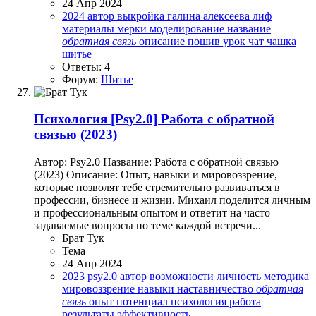
24 Апр 2024
2024
автор
выкройка
галина алексеева
лиф
материалы
мерки
моделирование
название
обратная
связь
описание
пошив
урок
чат
чашка
шитье
Ответы: 4
Форум:
Шитье
Психология
[Psy2.0] Работа с обратной
связью (2023)
Автор: Psy2.0 Название: Работа с обратной связью
(2023) Описание: Опыт, навыки и мировоззрение,
которые позволят тебе стремительно развиваться в
профессии, бизнесе и жизни. Михаил поделится личным
и профессиональным опытом и ответит на часто
задаваемые вопросы по теме каждой встречи...
Брат Тук
Тема
24 Апр 2024
2023
psy2.0
автор
возможности
личность
методика
мировоззрение
навыки
наставничество
обратная
связь
опыт
потенциал
психология
работа
результаты
эффективность