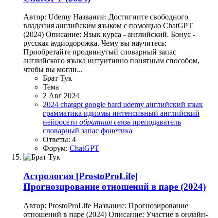
Автор: Udemy Название: Достигните свободного
владения английским языком с помощью ChatGPT
(2024) Описание: Язык курса - английский. Бонус -
русская аудиодорожка. Чему вы научитесь:
Приобретайте продвинутый словарный запас
английского языка интуитивно понятным способом,
чтобы вы могли...
Брат Тук
Тема
2 Авг 2024
2024
chatgpt
google bard
udemy
английский язык
грамматика
идиомы
интенсивный английский
нейросети
обратная
связь
преподаватель
словарный запас
фонетика
Ответы: 4
Форум:
ChatGPT
Астрология
[ProstoProLife]
Прогнозирование отношений в паре (2024)
Автор: ProstoProLife Название: Прогнозирование
отношений в паре (2024) Описание: Участие в онлайн-