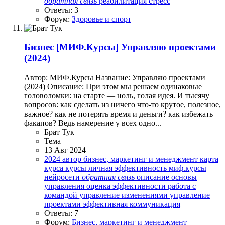
обратная
связь
реабилитация
стресс
Ответы: 3
Форум:
Здоровье и спорт
Бизнес
[МИФ.Курсы] Управляю проектами
(2024)
Автор: МИФ.Курсы Название: Управляю проектами
(2024) Описание: При этом мы решаем одинаковые
головоломки: на старте — ноль, голая идея. И тысячу
вопросов: как сделать из ничего что-то крутое, полезное,
важное? как не потерять время и деньги? как избежать
факапов? Ведь намерение у всех одно...
Брат Тук
Тема
13 Авг 2024
2024
автор
бизнес, маркетинг и менеджмент
карта
курса
курсы
личная эффективность
миф.курсы
нейросети
обратная
связь
описание
основы
управления
оценка эффективности
работа с
командой
управление изменениями
управление
проектами
эффективная коммуникация
Ответы: 7
Форум:
Бизнес, маркетинг и менеджмент