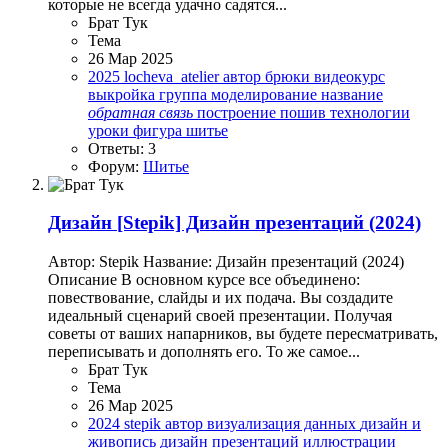
которые не всегда удачно садятся...
Брат Тук
Тема
26 Мар 2025
2025
locheva_atelier
автор
брюки
видеокурс
выкройка
группа
моделирование
название
обратная
связь
построение
пошив
технологии
уроки
фигура
шитье
Ответы: 3
Форум:
Шитье
Дизайн
[Stepik] Дизайн презентаций (2024)
Автор: Stepik Название: Дизайн презентаций (2024)
Описание В основном курсе все объединено:
повествование, слайды и их подача. Вы создадите
идеальный сценарий своей презентации. Получая
советы от ваших напарников, вы будете пересматривать,
переписывать и дополнять его. То же самое...
Брат Тук
Тема
26 Мар 2025
2024
stepik
автор
визуализация данных
дизайн и
живопись
дизайн презентаций
иллюстрации