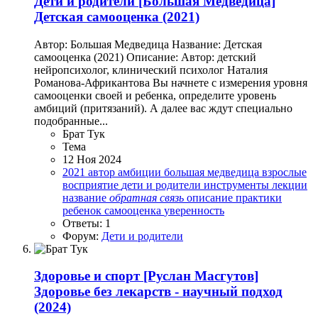
Дети и родители
[Большая Медведица]
Детская самооценка (2021)
Автор: Большая Медведица Название: Детская
самооценка (2021) Описание: Автор: детский
нейропсихолог, клинический психолог Наталия
Романова-Африкантова Вы начнете с измерения уровня
самооценки своей и ребенка, определите уровень
амбиций (притязаний). А далее вас ждут специально
подобранные...
Брат Тук
Тема
12 Ноя 2024
2021
автор
амбиции
большая медведица
взрослые
восприятие
дети и родители
инструменты
лекции
название
обратная
связь
описание
практики
ребенок
самооценка
уверенность
Ответы: 1
Форум:
Дети и родители
Здоровье и спорт
[Руслан Масгутов]
Здоровье без лекарств - научный подход
(2024)