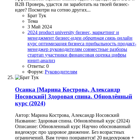
B2B Проверь, удастся ли заработать на твоей бизнес-
идее? Посмотри на сотню других...
Брат Тук
Тема
3 Май 2024
2024
product university
бизнес, маркетинг и
менеджмент
бизнес-идеи
обратная
связь
онлайн
курс
оптимизация бизнеса
прибыльность
продакт-
менеджер
руководителям
совместные разборы
стартап
участники
финансовая оценка
цифры
юнит-анализ
Ответы: 0
Форум:
Руководителям
Осанка
[Марина Кострова, Александр
Носовский] Здоровая спина. Обновлённый
курс (2024)
Автор: Марина Кострова, Александр Носовский
Название: Здоровая спина. Обновлённый курс (2024)
Описание: Обновленный курс Научно обоснованный
видеокурс про здоровое движение. Без возрастных
ограничений. Вам точно понравится! 20 видеоуроков +