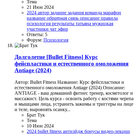
Тема
21 Июн 2024
2024
автор
задание
задания
команда
марафон
название
обратная
связь
описание
правила
психология
результаты
татьяна мужицкая
участники
чат
эфир
Ответы: 5
Форум:
Психология
Долголетие
[Bullet Fitness] Курс
фейспластики и естественного омоложения
Antiage (2024)
Автор: Bullet Fitness Название: Курс фейспластики и
естественного омоложения Antiage (2024) Описание:
ANTIAGE - ваш домашний фитнес тренер, косметолог и
массажист. Цель курса - освоить работу с костями черепа
и мышцами лица, устранить зажимы и триггеры на лице
и теле, выровнять осанку...
Брат Тук
Тема
10 Июн 2024
2024
bullet fitness
антиэйдж
бонусы
видео-лекции