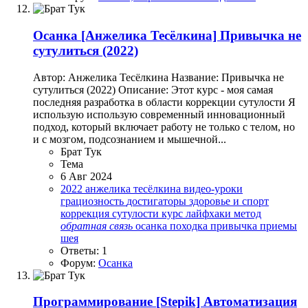
Осанка
[Анжелика Тесёлкина] Привычка не
сутулиться (2022)
Автор: Анжелика Тесёлкина Название: Привычка не
сутулиться (2022) Описание: Этот курс - моя самая
последняя разработка в области коррекции сутулости Я
использую использую современный инновационный
подход, который включает работу не только с телом, но
и с мозгом, подсознанием и мышечной...
Брат Тук
Тема
6 Авг 2024
2022
анжелика тесёлкина
видео-уроки
грациозность
достигаторы
здоровье и спорт
коррекция сутулости
курс
лайфхаки
метод
обратная
связь
осанка
походка
привычка
приемы
шея
Ответы: 1
Форум:
Осанка
Программирование
[Stepik] Автоматизация