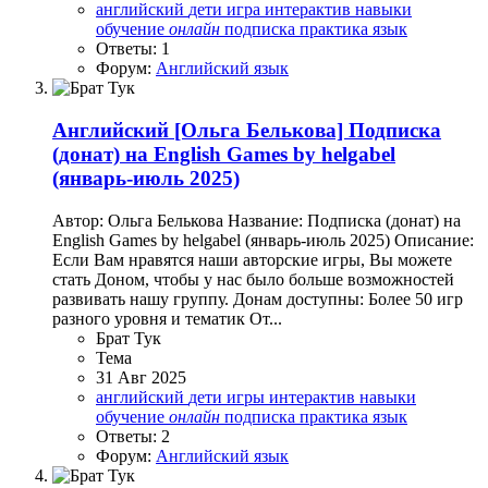
английский
дети
игра
интерактив
навыки
обучение
онлайн
подписка
практика
язык
Ответы: 1
Форум:
Английский язык
Английский
[Ольга Белькова] Подписка
(донат) на English Games by helgabel
(январь-июль 2025)
Автор: Ольга Белькова Название: Подписка (донат) на
English Games by helgabel (январь-июль 2025) Описание:
Если Вам нравятся наши авторские игры, Вы можете
стать Доном, чтобы у нас было больше возможностей
развивать нашу группу. Донам доступны: Более 50 игр
разного уровня и тематик От...
Брат Тук
Тема
31 Авг 2025
английский
дети
игры
интерактив
навыки
обучение
онлайн
подписка
практика
язык
Ответы: 2
Форум:
Английский язык