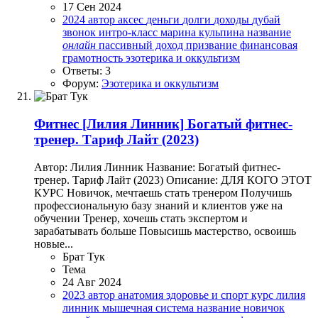
17 Сен 2024
2024
автор
аксес
деньги
долги
доходы
дубай
звонок
интро-класс
марина кульпина
название
онлайн
пассивный доход
призвание
финансовая
грамотность
эзотерика и оккультизм
Ответы: 3
Форум:
Эзотерика и оккультизм
Фитнес
[Лилия Линник] Богатый фитнес-
тренер. Тариф Лайт (2023)
Автор: Лилия Линник Название: Богатый фитнес-
тренер. Тариф Лайт (2023) Описание: ДЛЯ КОГО ЭТОТ
КУРС Новичок, мечтаешь стать тренером Получишь
профессиональную базу знаний и клиентов уже на
обучении Тренер, хочешь стать экспертом и
зарабатывать больше Повысишь мастерство, освоишь
новые...
Брат Тук
Тема
24 Авг 2024
2023
автор
анатомия
здоровье и спорт
курс
лилия
линник
мышечная система
название
новичок