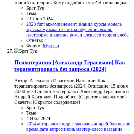
знаний по теории. Кому подойдёт курс? Начинающим...
Брат Тук
Тема
23 Июл 2024
2023
fimt
аккомпанемент
знания
курсы
модель
музыка
музыканты
ноты
обучение
онлайн
платформа
практика
роман алексеев
теория
учеба
Ответы: 4
Форум:
Музыка
Психотерапия
[Александр Герасимов] Как
терапевтировать без запроса (2024)
Автор: Александр Герасимов Название: Как
терапевтировать без запроса (2024) Описание: 15 июня
20:00 мск Онлайн-мастер-класс Александр Герасимов и
Андрей Близняков Подробнее: [Скрытое содержимое]
Скачать: [Скрытое содержимое]
Брат Тук
Тема
4 Июл 2024
2024
автор
александр герасимов
андрей близняков
время
дата
запрос
июнь
мастер-класс
название