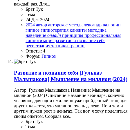
каждый раз. Для...
Брат Тук
Тема
24 Дек 2024
2024
автор
авторское метод
александр валюнин
гипноз
гипнотерапия
клиенты
методика
наведение
онлайн
принципы
профессиональная
гипнотизация
развитие и познание себя
регистрация
техники
тренинг
Ответы: 4
Форум:
Гипноз
Развитие и познание себя
[Гульназ
Мальшакова] Мышление на миллион (2024)
Автор: Гульназ Мальшакова Название: Мышление на
миллион (2024) Описание Название вебинара, конечно
условное, для одних миллион уже пройденный этап, для
других кажется, что миллион очень далеко. Но и тем и
другим нужен рост в деньгах. Так вот, я хочу поделиться
своим опытом. Собрала все...
Брат Тук
Тема