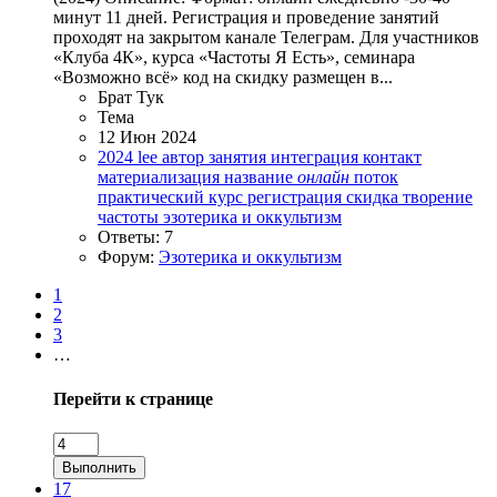
минут 11 дней. Регистрация и проведение занятий
проходят на закрытом канале Телеграм. Для участников
«Клуба 4К», курса «Частоты Я Есть», семинара
«Возможно всё» код на скидку размещен в...
Брат Тук
Тема
12 Июн 2024
2024
lee
автор
занятия
интеграция
контакт
материализация
название
онлайн
поток
практический курс
регистрация
скидка
творение
частоты
эзотерика и оккультизм
Ответы: 7
Форум:
Эзотерика и оккультизм
1
2
3
…
Перейти к странице
Выполнить
17