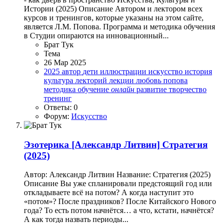
Истории (2025) Описание Автором и лектором всех
курсов и тренингов, которые указаны на этом сайте,
является Л.М. Попова. Программа и методика обучения
в Студии опираются на инновационный...
Брат Тук
Тема
26 Мар 2025
2025
автор
дети
иллюстрации
искусство
история
культура
лекторий
лекции
любовь попова
методика
обучение
онлайн
развитие
творчество
тренинг
Ответы: 0
Форум:
Искусство
Эзотерика
[Александр Литвин] Стратегия
(2025)
Автор: Александр Литвин Название: Стратегия (2025)
Описание Вы уже спланировали предстоящий год или
откладываете всё на потом? А когда наступит это
«потом»? После праздников? После Китайского Нового
года? То есть потом начнётся… а что, кстати, начнётся?
А как тогда назвать периоды...