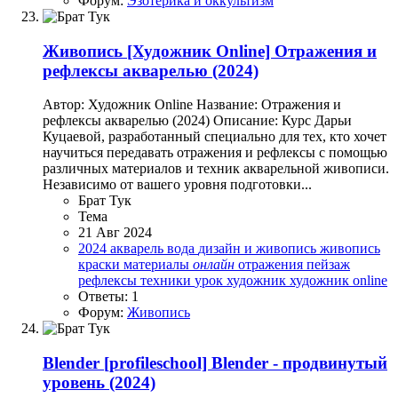
Форум:
Эзотерика и оккультизм
Живопись
[Художник Online] Отражения и
рефлексы акварелью (2024)
Автор: Художник Online Название: Отражения и
рефлексы акварелью (2024) Описание: Курс Дарьи
Куцаевой, разработанный специально для тех, кто хочет
научиться передавать отражения и рефлексы с помощью
различных материалов и техник акварельной живописи.
Независимо от вашего уровня подготовки...
Брат Тук
Тема
21 Авг 2024
2024
акварель
вода
дизайн и живопись
живопись
краски
материалы
онлайн
отражения
пейзаж
рефлексы
техники
урок
художник
художник online
Ответы: 1
Форум:
Живопись
Blender
[profileschool] Blender - продвинутый
уровень (2024)