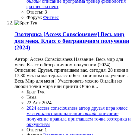
онлайн
описание
программа
тренер
физиология
фитнес
эксперт
Ответы: 3
Форум:
Фитнес
Эзотерика
[Access Consciousness] Весь мир
для меня. Класс о безграничном получении
(2024)
Автор: Access Consciousness Название: Весь мир для
меня. Класс о безграничном получении (2024)
Описание: Друзья, приглашаем вас, сегодня, 28 июня в
17:30 мск на мастер-класс о Безграничном получении -
Весь Мир для меня ! Участвовать можно Онлайн из
любой точки мира или прийти Очно в...
Брат Тук
Тема
22 Авг 2024
2024
access consciousness
автор
друзья
игра
класс
мастер-класс
мир
название
онлайн
описание
получение
правила
приглашаем
точка
эзотерика и
оккультизм
Ответы: 1