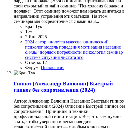
бардака и порядка (2024) Описание Приглашаю вас на
свой открытый онлайн семинар “Психология бардака и
порядка”. Этот семинар поможет вам начать двигаться в
направлении устранения этих затыков, На этом
семинары мы сосредоточимся с вами на 3...
Брат Тук
Тема
2 Янв 2025
2024
автор
виолетта макеева
клинический
психолог
модель поведения
мотивация
название
онлайн
порядок
потребности
психология
семинар
система
ситуация
чистота
эго
Ответы: 12
Форум:
Психология
Гипноз
[Александр Валюнин] Быстрый
гипноз без сопротивления (2024)
Автор: Александр Валюнин Название: Быстрый гипноз
без сопротивления (2024) Описание Быстрый гипноз без
сопротивления: Принципы и техники
профессиональной гипнотизации. Всё, что вам нужно
знать, чтобы уверенно и легко наводить
терапевтический гипноз — с любым клиентом и