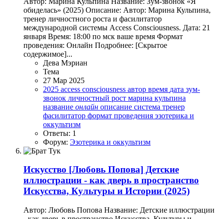
Автор: Марина Кульпина Название: Зум-звонок «Я
обиделась» (2025) Описание: Автор: Марина Кульпина,
тренер личностного роста и фасилитатор
международной системы Access Consciousness. Дата: 21
января Время: 18:00 по мск ваше время Формат
проведения: Онлайн Подробнее: [Скрытое
содержимое]...
Дева Мэриан
Тема
27 Мар 2025
2025
access consciousness
автор
время
дата
зум-
звонок
личностный рост
марина кульпина
название
онлайн
описание
система
тренер
фасилитатор
формат проведения
эзотерика и
оккультизм
Ответы: 1
Форум:
Эзотерика и оккультизм
Искусство
[Любовь Попова] Детские
иллюстрации - как дверь в пространство
Искусства, Культуры и Истории (2025)
Автор: Любовь Попова Название: Детские иллюстрации
- как дверь в пространство Искусства, Культуры и