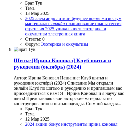
Брат Тук
Тема
13 Мар 2025
2025
александр литвин
будущее
время
жизнь
зум
мастер-класс
онлайн
планирование
планы
сессия
стратегия 2025
уникальность
эзотерика и
оккультизм
электронная книга
Ответы: 0
Форум:
Эзотерика и оккультизм
Шитье
[Ирина Коновал] Клуб шитья и
рукоделия (октябрь) (2024)
Автор: Ирина Коновал Название: Клуб шитья и
рукоделия (октябрь) (2024) Описание Мы открыли
онлайн Клуб по шитью и рукоделию и приглашаем вас
присоединиться к нам! Я - Ирина Коновал и я научу вас
шить! Представляю свои авторские материалы по
конструированию и шитью одежды. Со мной каждая...
Брат Тук
Тема
12 Мар 2025
2024
акции
бонус
инструменты
ирина коновал