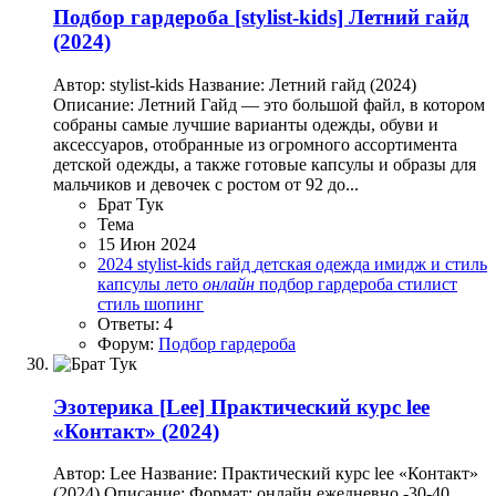
Подбор гардероба
[stylist-kids] Летний гайд
(2024)
Автор: stylist-kids Название: Летний гайд (2024)
Описание: Летний Гайд — это большой файл, в котором
собраны самые лучшие варианты одежды, обуви и
аксессуаров, отобранные из огромного ассортимента
детской одежды, а также готовые капсулы и образы для
мальчиков и девочек с ростом от 92 до...
Брат Тук
Тема
15 Июн 2024
2024
stylist-kids
гайд
детская одежда
имидж и стиль
капсулы
лето
онлайн
подбор гардероба
стилист
стиль
шопинг
Ответы: 4
Форум:
Подбор гардероба
Эзотерика
[Lee] Практический курс lee
«Контакт» (2024)
Автор: Lee Название: Практический курс lee «Контакт»
(2024) Описание: Формат: онлайн ежедневно -30-40