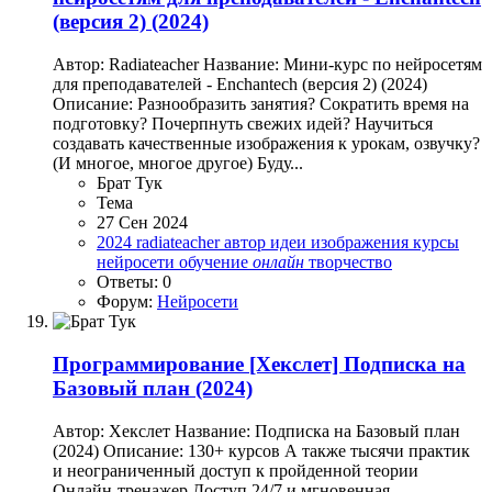
(версия 2) (2024)
Автор: Radiateacher Название: Мини-курс по нейросетям
для преподавателей - Enchantech (версия 2) (2024)
Описание: Разнообразить занятия? Сократить время на
подготовку? Почерпнуть свежих идей? Научиться
создавать качественные изображения к урокам, озвучку?
(И многое, многое другое) Буду...
Брат Тук
Тема
27 Сен 2024
2024
radiateacher
автор
идеи
изображения
курсы
нейросети
обучение
онлайн
творчество
Ответы: 0
Форум:
Нейросети
Программирование
[Хекслет] Подписка на
Базовый план (2024)
Автор: Хекслет Название: Подписка на Базовый план
(2024) Описание: 130+ курсов А также тысячи практик
и неограниченный доступ к пройденной теории
Онлайн-тренажер Доступ 24/7 и мгновенная