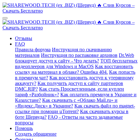
Отзывы
FAQ
Правила форума
Инструкция по скачиванию
материалов
Инструкция по распаковке архивов
Dr.Web
блокирует доступ к сайту - Что делать?
ТОП бесплатных
видеоплееров для Windows и MacOS
Как восстановить
ссылку на материал в облаке? Ошибка 404.
Как попасть
в премиум чат?
Как восстановить доступ к утерянному
аккаунту?
Как получить доступ к сайту партнеров
DMC.RIP?
Как стать Просветленным, если куплен
тариф «Разбойник»?
Как оплатить премиум в Украине и
Казахстане?
Как скачивать с «Облако Mail.ru» и
«Яндекс.Диск» в Украине?
Как скачать файл по magnet-
ссылке при помощи µTorrent?
Как скачивать курсы в
боте Шервуда?
FAQ - Ответы на часто задаваемые
вопросы
Помощь
Создать обращение
Форумы