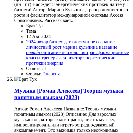
(пн - пт) Нас ждет 5 энергетических протяжек на тему
бизнеса! Автор: Марина Кульпина, тренер личностного
роста и фасилитатор международной системы Access
Consciousness. Рассказывает...
Брат Тук
Тема
12 Авг 2024
2024
автор
бизнес
дата
доступное сознание
личностный рост
марина кульпина
название
онлайн
описание
психология
трансформационные
классы
тренер
фасилитатор
энергетические
протяжки
энергия
Ответы: 1
Форум:
Энергия
Музыка
[Роман Алексеев] Теория музыки
понятным языком (2023)
Автор: Роман Алексеев Название: Теория музыки
понятным языком (2023) Описание: Для взрослых
музыкантов, которые хотят расти, писать музыку,
импровизировать или играть эстрадно-джазовый
аккомпанемент. Это выжимка только необходимых