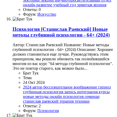
лекторий
лекции
научно-просветительный отдел
онлайн
развитие
учебный год
эрмитаж
япония
Ответы: 0
Форум:
Искусство
Психология
[Станислав Раевский] Новые
методы глубинной психологии - 64+ (2024)
Автор: Станислав Раевский Название: Новые методы
глубинной психологии - 64+ (2024) Описание: Хорошее
должно становиться еще лучше. Руководствуясь этим
принципом, мы решили обновить так полюбившийся
многим из вас курс "64 метода глубинной психологии".
Это не повтор старого, как можно было...
Брат Тук
Тема
24 Окт 2024
2024
автор
бессознательное
воображение
гипноз
глубинная психология
запись
интеграция
курсы
новые методы
онлайн
психология
семинар
станислав раевский
терапия
техники
Ответы: 2
Форум:
Психология