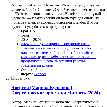
Автор: profileschool Название: Blender - продвинутый
уровень (2024) Описание: Освойте продвинутые навыки
в 3D-визуализции и анимации «Blender: продвинутый
уровень» — практический онлайн-курс для опытных
пользователей, знакомых с основами Blender. В этом
курсе вы углубитесь в продвинутые...
Брат Тук
Тема
20 Авг 2024
2024
3d-визуализация
blender
profileschool
анимация
возможности создания
востребованные
навыки
графический и веб-дизайн
дизайн и
живопись
курс
онлайн
опытные пользователи
продвинутый уровень
техники работы
трехмерный контент
Ответы: 3
Форум:
Blender
Энергия
[Марина Кульпина]
Энергетические протяжки «Бизнес» (2024)
Автор: Марина Кульпина Название: Энергетические
протяжки «Бизнес» (2024) Описание: Дата: 5 - 9 августа