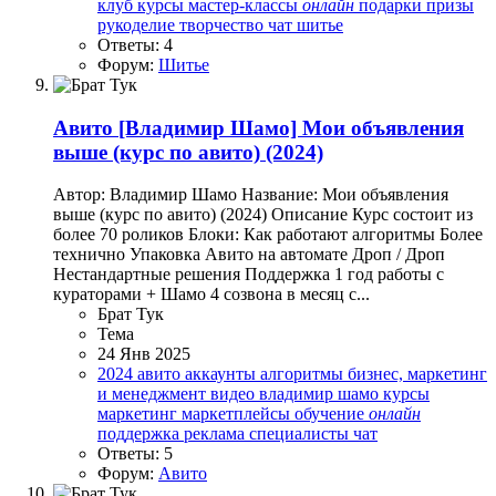
клуб
курсы
мастер-классы
онлайн
подарки
призы
рукоделие
творчество
чат
шитье
Ответы: 4
Форум:
Шитье
Авито
[Владимир Шамо] Мои объявления
выше (курс по авито) (2024)
Автор: Владимир Шамо Название: Мои объявления
выше (курс по авито) (2024) Описание Курс состоит из
более 70 роликов Блоки: Как работают алгоритмы Более
технично Упаковка Авито на автомате Дроп / Дроп
Нестандартные решения Поддержка 1 год работы с
кураторами + Шамо 4 созвона в месяц с...
Брат Тук
Тема
24 Янв 2025
2024
авито
аккаунты
алгоритмы
бизнес, маркетинг
и менеджмент
видео
владимир шамо
курсы
маркетинг
маркетплейсы
обучение
онлайн
поддержка
реклама
специалисты
чат
Ответы: 5
Форум:
Авито