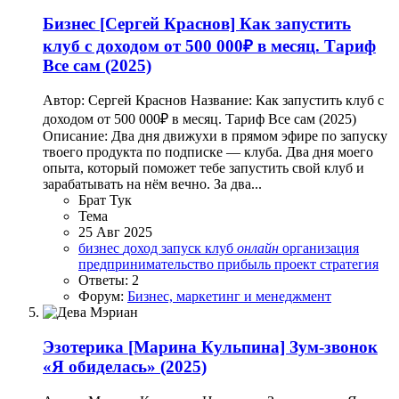
Бизнес
[Сергей Краснов] Как запустить
клуб с доходом от 500 000₽ в месяц. Тариф
Все сам (2025)
Автор: Сергей Краснов Название: Как запустить клуб с
доходом от 500 000₽ в месяц. Тариф Все сам (2025)
Описание: Два дня движухи в прямом эфире по запуску
твоего продукта по подписке — клуба. Два дня моего
опыта, который поможет тебе запустить свой клуб и
зарабатывать на нём вечно. За два...
Брат Тук
Тема
25 Авг 2025
бизнес
доход
запуск
клуб
онлайн
организация
предпринимательство
прибыль
проект
стратегия
Ответы: 2
Форум:
Бизнес, маркетинг и менеджмент
Эзотерика
[Марина Кульпина] Зум-звонок
«Я обиделась» (2025)