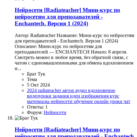
Нейросети
[Radiateacher] Мини-курс по
нейросетям для преподавателей -
Enchantech. Версия 1 (2024)
Автор: Radiateacher Название: Мини-курс по нейросетям
для преподавателей - Enchantech. Версия 1 (2024)
Описание: Мини-курс по нейросетям для
преподавателей — ENCHANTECH Начало: 8 апреля.
Смотреть можно в любое время, без обратной связи, с
чатом с единомышленниками для обмена вдохновением
и...
Брат Тук
Тема
5 Окт 2024
2024
radiateacher
автор
аудио
вдохновение
видеоуроки
задания
идеи
изображения
курс
материалы
нейросети
обучение
онлайн
уроки
чат
Ответы: 1
Форум:
Нейросети
Нейросети
[Radiateacher] Мини-курс по
нейросетям для преподавателей - Enchantech