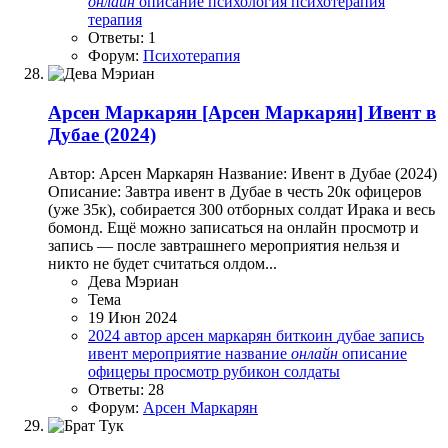
онлайн
описание
психология
психотерапия
терапия
Ответы: 1
Форум:
Психотерапия
Арсен Маркарян
[Арсен Маркарян] Ивент в
Дубае (2024)
Автор: Арсен Маркарян Название: Ивент в Дубае (2024)
Описание: Завтра ивент в Дубае в честь 20к офицеров
(уже 35к), собирается 300 отборных солдат Ирака и весь
бомонд. Ещё можно записаться на онлайн просмотр и
запись — после завтрашнего мероприятия нельзя и
никто не будет считаться олдом...
Дева Мэриан
Тема
19 Июн 2024
2024
автор
арсен маркарян
биткоин
дубае
запись
ивент
мероприятие
название
онлайн
описание
офицеры
просмотр
рубикон
солдаты
Ответы: 28
Форум:
Арсен Маркарян