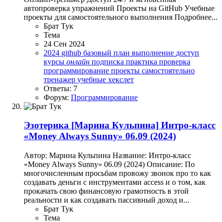
автопроверка упражнений Проекты на GitHub Учебные
проекты для самостоятельного выполнения Подробнее...
Брат Тук
Тема
24 Сен 2024
2024
github
базовый план
выполнение
доступ
курсы
онлайн
подписка
практика
проверка
программирование
проекты
самостоятельно
тренажер
учебные
хекслет
Ответы: 7
Форум:
Программирование
Эзотерика
[Марина Кульпина] Интро-класс
«Money Always Sunny» 06.09 (2024)
Автор: Марина Кульпина Название: Интро-класс
«Money Always Sunny» 06.09 (2024) Описание: По
многочисленным просьбам провожу звонок про то как
создавать деньги с инструментами access и о том, как
прокачать свою финансовую грамотность в этой
реальности и как создавать пассивный доход и...
Брат Тук
Тема