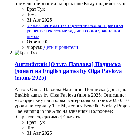
применение знаний на практике Кому подойдёт курс...
Брат Тук
Тема
31 Авг 2025
5 класс
математика
обучение
онлайн
практика
решение
текстовые задачи
теория
уравнения
школа
Ответы: 0
Форум:
Дети и родители
Английский
[Ольга Павлова] Подписка
(донат) на English games by Olga Pavlova
(июнь 2025)
Автор: Ольга Павлова Название: Подписка (донат) на
English games by Olga Pavlova (июнь 2025) Описание:
Что будет внутри: только материалы за июнь 2025 6-10
уроки по сериалу The Mysterious Benedict Society Ридер
The Painting in the Attic на взнаниях Подробнее:
[Скрытое содержимое] Скачать...
Брат Тук
Тема
31 Авг 2025