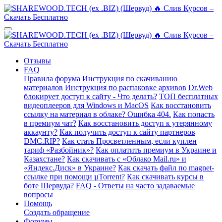
Отзывы
FAQ
Правила форума
Инструкция по скачиванию
материалов
Инструкция по распаковке архивов
Dr.Web
блокирует доступ к сайту - Что делать?
ТОП бесплатных
видеоплееров для Windows и MacOS
Как восстановить
ссылку на материал в облаке? Ошибка 404.
Как попасть
в премиум чат?
Как восстановить доступ к утерянному
аккаунту?
Как получить доступ к сайту партнеров
DMC.RIP?
Как стать Просветленным, если куплен
тариф «Разбойник»?
Как оплатить премиум в Украине и
Казахстане?
Как скачивать с «Облако Mail.ru» и
«Яндекс.Диск» в Украине?
Как скачать файл по magnet-
ссылке при помощи µTorrent?
Как скачивать курсы в
боте Шервуда?
FAQ - Ответы на часто задаваемые
вопросы
Помощь
Создать обращение
Форумы