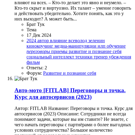
влияют на всех. – Кто-то делает это явно и неумело. –
Кто-то скрыт и виртуозно. Их талант – умение говорить
и действовать убедительно. Хотите понять, как это у
них выходит? А может быть...
Брат Тук
Тема
17 Дек 2024
2024
автор
влияние
всеволод зеленин
кинокоучинг
медиа-манипуляции
нлп
обучение
переговоры
приемы
развитие и познание себя
социальный интеллект
техники
тренер
убеждения
фильм
Ответы: 2
Форум:
Развитие и познание себя
Авто-мото
[FITLAB] Переговоры и точка.
Курс для автосервисов (2023)
Автор: FITLAB Название: Переговоры и точка. Курс для
автосервисов (2023) Описание: Сотрудники не всегда
понимают задачи, которые вы им ставите? Не знаете, с
чего начать переговоры с партнёрами о более выгодных
условиях сотрудничества? Большое количество