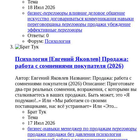
Тема
18 Июл 2026
бизнес-
переговоры
влияние
деловое общение
искусство договариваться
коммуникация
навыки
переговорщика
переговоры
продажи
убеждение
эффективные
переговоры
Ответы: 0
Форум:
Психология
Психология
[Евгений Яковлев] Продажа:
работа с сомнениями покупателя (2026)
Автор: Евгений Яковлев Название: Продажа: работа с
сомнениями покупателя (2026) Описание: Приготовьте
два-три реальных сомнения, возражения, с которыми вы
сталкиваетесь в ваших продажах. Быть может, это «Я
подумаю!..» Или «Мы работаем со своими
поставщиками, нас всё устраивает» Или «Это...
Брат Тук
Тема
17 Июл 2026
бизнес-навыки
менеджер по продажам
переговоры
продажи
продажи без давления
психология
покупателей
работа с возражениями
сомнения