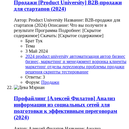
Продажи
[Product University] B2B-продажи
для стартапов (2024)
Автор: Product University Название: B2B-продажи для
стартапов (2024) Описание: Что вы получите в
результате Программа Подробнее: [Скрытое
содержимое] Скачать: [Скрытое содержимое]
Брат Тук
Тема
3 Май 2024
2024
product university
автоматизация
автор
бизнес
бизнес, маркетинг и менеджмент
воронка
клиенты
маркетинг
отделы
переговоры
проблемы
продажи
решения
скрипты
тестирование
Ответы: 3
Форум:
Продажи
Профайлинг
[Алексей Филатов] Анализ
информации из социальных сетей для
подготовки к эффективным переговорам
(2024)
Автор: Алексей Филатов Название: Анализ