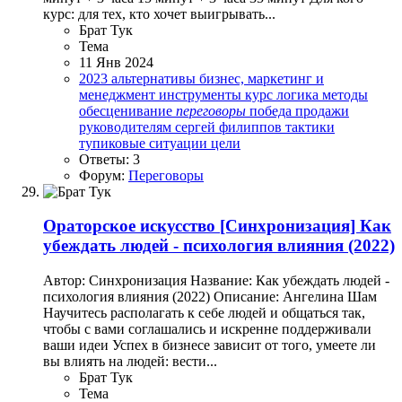
курс: для тех, кто хочет выигрывать...
Брат Тук
Тема
11 Янв 2024
2023
альтернативы
бизнес, маркетинг и
менеджмент
инструменты
курс
логика
методы
обесценивание
переговоры
победа
продажи
руководителям
сергей филиппов
тактики
тупиковые ситуации
цели
Ответы: 3
Форум:
Переговоры
Ораторское искусство
[Синхронизация] Как
убеждать людей - психология влияния (2022)
Автор: Синхронизация Название: Как убеждать людей -
психология влияния (2022) Описание: Ангелина Шам
Научитесь располагать к себе людей и общаться так,
чтобы с вами соглашались и искренне поддерживали
ваши идеи Успех в бизнесе зависит от того, умеете ли
вы влиять на людей: вести...
Брат Тук
Тема