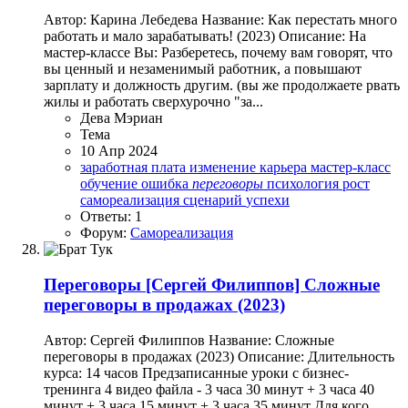
Автор: Карина Лебедева Название: Как перестать много
работать и мало зарабатывать! (2023) Описание: На
мастер-классе Вы: Разберетесь, почему вам говорят, что
вы ценный и незаменимый работник, а повышают
зарплату и должность другим. (вы же продолжаете рвать
жилы и работать сверхурочно "за...
Дева Мэриан
Тема
10 Апр 2024
заработная плата
изменение
карьера
мастер-класс
обучение
ошибка
переговоры
психология
рост
самореализация
сценарий
успехи
Ответы: 1
Форум:
Самореализация
Переговоры
[Сергей Филиппов] Сложные
переговоры в продажах (2023)
Автор: Сергей Филиппов Название: Сложные
переговоры в продажах (2023) Описание: Длительность
курса: 14 часов Предзаписанные уроки с бизнес-
тренинга 4 видео файла - 3 часа 30 минут + 3 часа 40
минут + 3 часа 15 минут + 3 часа 35 минут Для кого