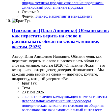
продаж
техника продаж
управление продажами
финансовый рост
элитные продажи
Ответы: 0
Форум:
Бизнес, маркетинг и менеджмент
Психология
[Илья Анищенко] Обмани меня:
как перестать верить на слово и
распознавать обман по словам, мимике,
жестам (2026)
Автор: Илья Анищенко Название: Обмани меня: как
перестать верить на слово и распознавать обман по
словам, мимике, жестам (2026) Описание: Ложь — это
всегда риск потери: денег, доверия, безопасности. Мы
каждый день верим на слово — партнеру, коллеге,
подростку, который уверяет: «Все...
Брат Тук
Тема
23 Июн 2026
анализ поведения
коммуникация
мимика и жесты
невербальная коммуникация
переговоры
поведенческая психология
психология общения
распознавание лжи
эмоциональный интеллект