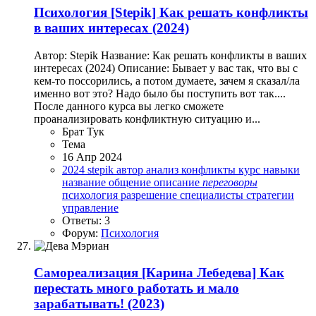
Психология
[Stepik] Как решать конфликты
в ваших интересах (2024)
Автор: Stepik Название: Как решать конфликты в ваших
интересах (2024) Описание: Бывает у вас так, что вы с
кем-то поссорились, а потом думаете, зачем я сказал/ла
именно вот это? Надо было бы поступить вот так....
После данного курса вы легко сможете
проанализировать конфликтную ситуацию и...
Брат Тук
Тема
16 Апр 2024
2024
stepik
автор
анализ
конфликты
курс
навыки
название
общение
описание
переговоры
психология
разрешение
специалисты
стратегии
управление
Ответы: 3
Форум:
Психология
Самореализация
[Карина Лебедева] Как
перестать много работать и мало
зарабатывать! (2023)