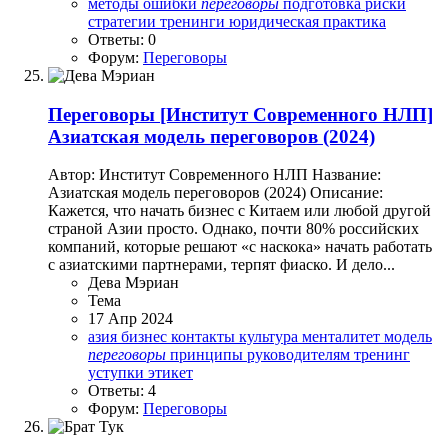
методы
ошибки
переговоры
подготовка
риски
стратегии
тренинги
юридическая практика
Ответы: 0
Форум:
Переговоры
Переговоры
[Институт Современного НЛП]
Азиатская модель переговоров (2024)
Автор: Институт Современного НЛП Название:
Азиатская модель переговоров (2024) Описание:
Кажется, что начать бизнес с Китаем или любой другой
страной Азии просто. Однако, почти 80% российских
компаний, которые решают «с наскока» начать работать
с азиатскими партнерами, терпят фиаско. И дело...
Дева Мэриан
Тема
17 Апр 2024
азия
бизнес
контакты
культура
менталитет
модель
переговоры
принципы
руководителям
тренинг
уступки
этикет
Ответы: 4
Форум:
Переговоры