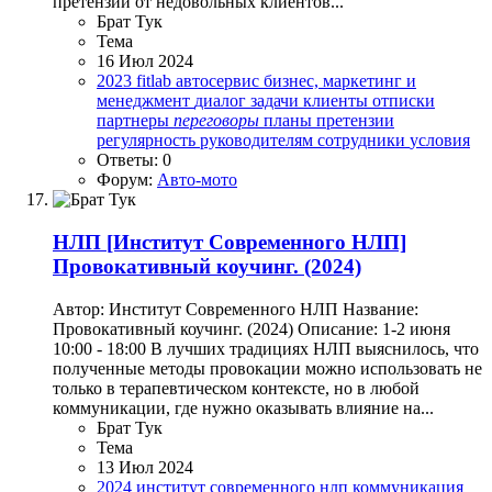
претензий от недовольных клиентов...
Брат Тук
Тема
16 Июл 2024
2023
fitlab
автосервис
бизнес, маркетинг и
менеджмент
диалог
задачи
клиенты
отписки
партнеры
переговоры
планы
претензии
регулярность
руководителям
сотрудники
условия
Ответы: 0
Форум:
Авто-мото
НЛП
[Институт Современного НЛП]
Провокативный коучинг. (2024)
Автор: Институт Современного НЛП Название:
Провокативный коучинг. (2024) Описание: 1-2 июня
10:00 - 18:00 В лучших традициях НЛП выяснилось, что
полученные методы провокации можно использовать не
только в терапевтическом контексте, но в любой
коммуникации, где нужно оказывать влияние на...
Брат Тук
Тема
13 Июл 2024
2024
институт современного нлп
коммуникация