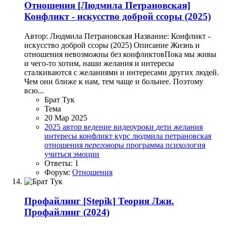
Отношения
[Людмила Петрановская]
Конфликт - искусство доброй ссоры (2025)
Автор: Людмила Петрановская Название: Конфликт -
искусство доброй ссоры (2025) Описание Жизнь и
отношения невозможны без конфликтовПока мы живы
и чего-то хотим, наши желания и интересы
сталкиваются с желаниями и интересами других людей.
Чем они ближе к нам, тем чаще и больнее. Поэтому
всю...
Брат Тук
Тема
20 Мар 2025
2025
автор
ведение
видеоуроки
дети
желания
интересы
конфликт
курс
людмила петрановская
отношения
переговоры
программа
психология
учиться
эмоции
Ответы: 1
Форум:
Отношения
Профайлинг
[Stepik] Теория Лжи.
Профайлинг (2024)