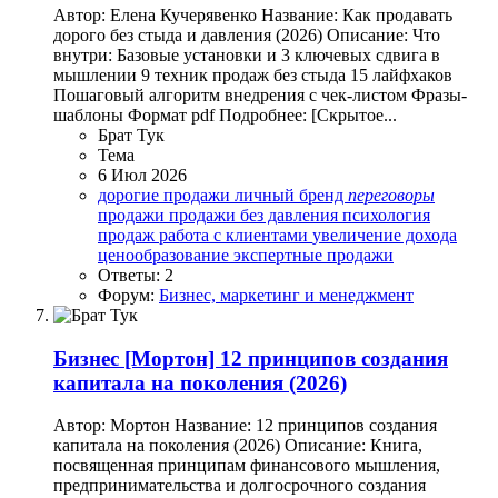
Автор: Елена Кучерявенко Название: Как продавать
дорого без стыда и давления (2026) Описание: Что
внутри: Базовые установки и 3 ключевых сдвига в
мышлении 9 техник продаж без стыда 15 лайфхаков
Пошаговый алгоритм внедрения с чек-листом Фразы-
шаблоны Формат pdf Подробнее: [Скрытое...
Брат Тук
Тема
6 Июл 2026
дорогие продажи
личный бренд
переговоры
продажи
продажи без давления
психология
продаж
работа с клиентами
увеличение дохода
ценообразование
экспертные продажи
Ответы: 2
Форум:
Бизнес, маркетинг и менеджмент
Бизнес
[Мортон] 12 принципов создания
капитала на поколения (2026)
Автор: Мортон Название: 12 принципов создания
капитала на поколения (2026) Описание: Книга,
посвященная принципам финансового мышления,
предпринимательства и долгосрочного создания