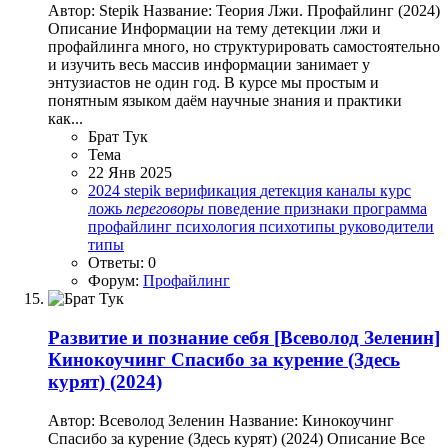
Автор: Stepik Название: Теория Лжи. Профайлинг (2024)
Описание Информации на тему детекции лжи и
профайлинга много, но структурировать самостоятельно
и изучить весь массив информации занимает у
энтузиастов не один год. В курсе мы простым и
понятным языком даём научные знания и практики
как...
Брат Тук
Тема
22 Янв 2025
2024
stepik
верификация
детекция
каналы
курс
ложь
переговоры
поведение
признаки
программа
профайлинг
психология
психотипы
руководители
типы
Ответы: 0
Форум:
Профайлинг
Развитие и познание себя
[Всеволод Зеленин]
Кинокоучинг Спасибо за курение (Здесь
курят) (2024)
Автор: Всеволод Зеленин Название: Кинокоучинг
Спасибо за курение (Здесь курят) (2024) Описание Все