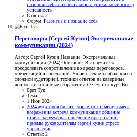
познание себя
стеснительность
уникальный взгляд
успешность
Ответы: 2
Форум:
Развитие и познание себя
Переговоры
[Сергей Кузин] Экстремальные
коммуникации (2024)
Автор: Сергей Кузин Название: Экстремальные
коммуникации (2024) Описание: Вы научитесь
преодолевать сопротивление во время переговоров,
презентаций и совещаний. Узнаете секреты общения со
сложной аудиторией, техники ответов на каверзные
вопросы и типичные возражения. О чём этот курс Вы...
Брат Тук
Тема
1 Июн 2024
2024
аудитория
бизнес, маркетинг и менеджмент
возражения
встреча
коммуникация
общение
ответы
переговоры
поведение
презентации
приемы
руководителям
сергей кузин
стресс
управление
Ответы: 2