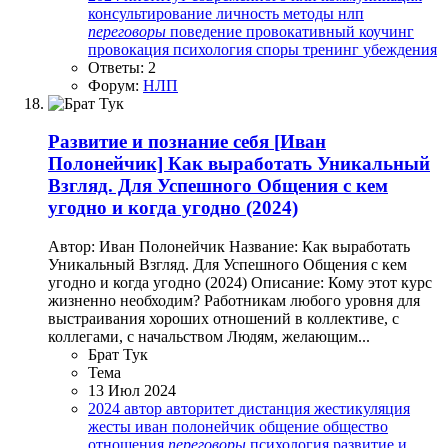
консультирование
личность
методы
нлп
переговоры
поведение
провокативный коучинг
провокация
психология
споры
тренинг
убеждения
Ответы: 2
Форум:
НЛП
Развитие и познание себя
[Иван
Полонейчик] Как выработать Уникальный
Взгляд. Для Успешного Общения с кем
угодно и когда угодно (2024)
Автор: Иван Полонейчик Название: Как выработать
Уникальный Взгляд. Для Успешного Общения с кем
угодно и когда угодно (2024) Описание: Кому этот курс
жизненно необходим? Работникам любого уровня для
выстраивания хороших отношений в коллективе, с
коллегами, с начальством Людям, желающим...
Брат Тук
Тема
13 Июл 2024
2024
автор
авторитет
дистанция
жестикуляция
жесты
иван полонейчик
общение
общество
отношения
переговоры
психология
развитие и