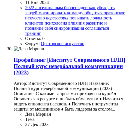
11 Янв 2024
2022
ангелина шам
бизнес
идеи
как убеждать
людей
мотивировать команду
общаться
ораторское
искусство
переговоры
повышать лояльность
клиентов
психология влияния
развитие и
познание себя
синхронизация
соглашаться
тренинг
Ответы: 0
Форум:
Ораторское искусство
Профайлинг
[Институт Современного НЛП]
Полный курс невербальной коммуникации
(2023)
Автор: Институт Современного НЛП Название:
Полный курс невербальной коммуникации (2023)
Описание: С какими запросами приходят на курс? ♦
Оставаться в ресурсе и не быть обманутым ♦ Научиться
видеть оппонента насквозь ♦ Получить инструменты
защиты от мошенников ♦ Быть лидером за столом...
Дева Мэриан
Тема
27 Дек 2023