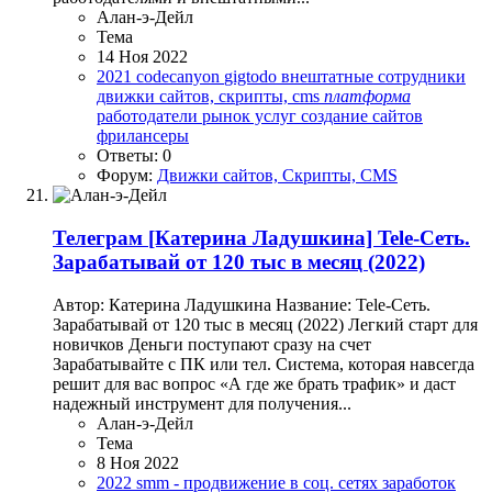
Алан-э-Дейл
Тема
14 Ноя 2022
2021
codecanyon
gigtodo
внештатные сотрудники
движки сайтов, скрипты, cms
платформа
работодатели
рынок услуг
создание сайтов
фрилансеры
Ответы: 0
Форум:
Движки сайтов, Скрипты, CMS
Телеграм
[Катерина Ладушкина] Tele-Сеть.
Зарабатывай от 120 тыс в месяц (2022)
Автор: Катерина Ладушкина Название: Tele-Сеть.
Зарабатывай от 120 тыс в месяц (2022) Легкий старт для
новичков Деньги поступают сразу на счет
Зарабатывайте с ПК или тел. Система, которая навсегда
решит для вас вопрос «А где же брать трафик» и даст
надежный инструмент для получения...
Алан-э-Дейл
Тема
8 Ноя 2022
2022
smm - продвижение в соц. сетях
заработок