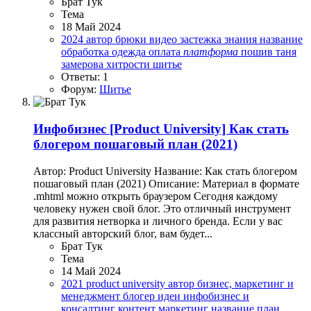
Брат Тук
Тема
18 Май 2024
2024
автор
брюки
видео
застежка
знания
название
обработка
одежда
оплата
платформа
пошив
таня
замерова
хитрости
шитье
Ответы: 1
Форум:
Шитье
Инфобизнес
[Product University] Как стать
блогером пошаговый план (2021)
Автор: Product University Название: Как стать блогером
пошаговый план (2021) Описание: Материал в формате
.mhtml можно открыть браузером Сегодня каждому
человеку нужен свой блог. Это отличный инструмент
для развития нетворка и личного бренда. Если у вас
классный авторский блог, вам будет...
Брат Тук
Тема
14 Май 2024
2021
product university
автор
бизнес, маркетинг и
менеджмент
блогер
идеи
инфобизнес и
консалтинг
контент
маркетинг
название
план