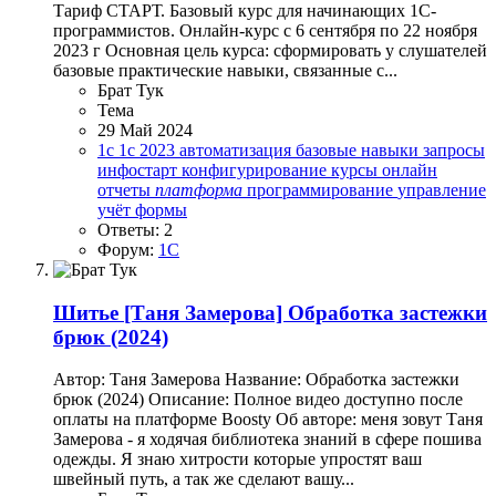
Тариф СТАРТ. Базовый курс для начинающих 1С-
программистов. Онлайн-курс с 6 сентября по 22 ноября
2023 г Основная цель курса: сформировать у слушателей
базовые практические навыки, связанные с...
Брат Тук
Тема
29 Май 2024
1c
1с
2023
автоматизация
базовые навыки
запросы
инфостарт
конфигурирование
курсы
онлайн
отчеты
платформа
программирование
управление
учёт
формы
Ответы: 2
Форум:
1C
Шитье
[Таня Замерова] Обработка застежки
брюк (2024)
Автор: Таня Замерова Название: Обработка застежки
брюк (2024) Описание: Полное видео доступно после
оплаты на платформе Boosty Об авторе: меня зовут Таня
Замерова - я ходячая библиотека знаний в сфере пошива
одежды. Я знаю хитрости которые упростят ваш
швейный путь, а так же сделают вашу...