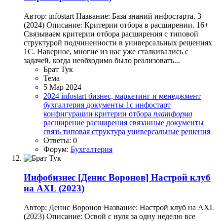
Автор: infostart Название: База знаний инфостарта. 3
(2024) Описание: Критерии отбора в расширении. 16+
Связываем критерии отбора расширения с типовой
структурой подчиненности в универсальных решениях
1С. Наверное, многие из нас уже сталкивались с
задачей, когда необходимо было реализовать...
Брат Тук
Тема
5 Мар 2024
2024
infostart
бизнес, маркетинг и менеджмент
бухгалтерия
документы 1с
инфостарт
конфигурации
критерии отбора
платформа
расширение
расширения
связанные документы
связь
типовая структура
универсальные решения
Ответы: 0
Форум:
Бухгалтерия
Инфобизнес
[Денис Воронов] Настрой клуб
на AXL (2023)
Автор: Денис Воронов Название: Настрой клуб на AXL
(2023) Описание: Освой с нуля за одну неделю все