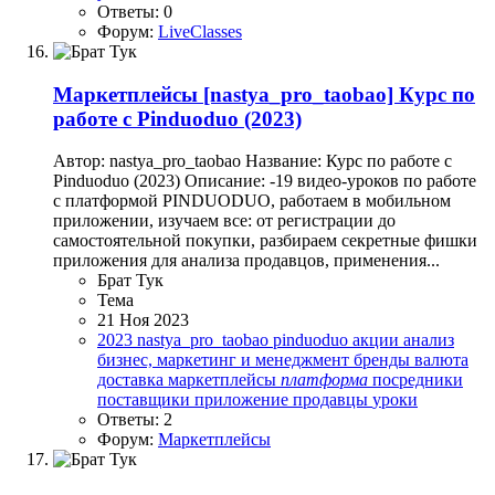
Ответы: 0
Форум:
LiveClasses
Маркетплейсы
[nastya_pro_taobao] Курс по
работе с Pinduoduo (2023)
Автор: nastya_pro_taobao Название: Курс по работе с
Pinduoduo (2023) Описание: -19 видео-уроков по работе
с платформой PINDUODUO, работаем в мобильном
приложении, изучаем все: от регистрации до
самостоятельной покупки, разбираем секретные фишки
приложения для анализа продавцов, применения...
Брат Тук
Тема
21 Ноя 2023
2023
nastya_pro_taobao
pinduoduo
акции
анализ
бизнес, маркетинг и менеджмент
бренды
валюта
доставка
маркетплейсы
платформа
посредники
поставщики
приложение
продавцы
уроки
Ответы: 2
Форум:
Маркетплейсы