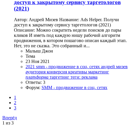
доступ к закрытому сервису таргетологов
(2021)
Автор: Андрей Мизев Название: Ads Helper. Получи
доступ к закрытому сервису таргетологов (2021)
Описание: Можно сократить недели поисков до пары
кликов И иметь под каждую нишу рабочий алгоритм
продвижения, в котором пошагово описан каждый этап.
Нет, это не сказка. Это собранный и...
Малыш Джон
Тема
23 Ноя 2021
2021
smm - продвижение в соц. сетях
андрей мизев
аудитория
конверсия
креативы
маркетинг
платформа
таргетинг
теги: реклама
Ответы: 3
Форум:
SMM - продвижение в соц. сетях
1
2
3
Вперёд
1 из 3