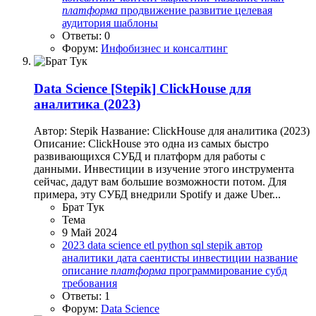
платформа
продвижение
развитие
целевая
аудитория
шаблоны
Ответы: 0
Форум:
Инфобизнес и консалтинг
Data Science
[Stepik] ClickHouse для
аналитика (2023)
Автор: Stepik Название: ClickHouse для аналитика (2023)
Описание: ClickHouse это одна из самых быстро
развивающихся СУБД и платформ для работы с
данными. Инвестиции в изучение этого инструмента
сейчас, дадут вам большие возможности потом. Для
примера, эту СУБД внедрили Spotify и даже Uber...
Брат Тук
Тема
9 Май 2024
2023
data science
etl
python
sql
stepik
автор
аналитики
дата саентисты
инвестиции
название
описание
платформа
программирование
субд
требования
Ответы: 1
Форум:
Data Science