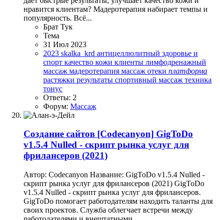
дает быстрые результаты, улучшает качество кожи и
нравится клиентам? Мадеротерапия набирает темпы и
популярность. Всё...
Брат Тук
Тема
31 Июл 2023
2023
skalka_krd
антицеллюлитный
здоровье и
спорт
качество кожи
клиенты
лимфодренажный
массаж
мадеротерапия
массаж
отеки
платформа
растяжки
результаты
спортивный массаж
техника
тонус
Ответы: 2
Форум:
Массаж
Создание сайтов
[Codecanyon] GigToDo
v1.5.4 Nulled - скрипт рынка услуг для
фрилансеров (2021)
Автор: Codecanyon Название: GigToDo v1.5.4 Nulled -
скрипт рынка услуг для фрилансеров (2021) GigToDo
v1.5.4 Nulled - скрипт рынка услуг для фрилансеров.
GigToDo помогает работодателям находить таланты для
своих проектов. Служба облегчает встречи между
работодателями и внештатными...