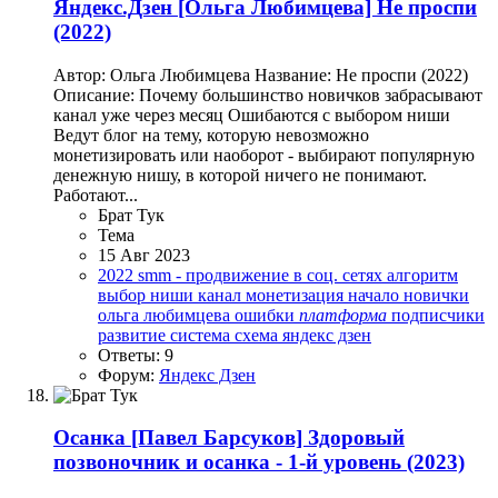
Яндекс.Дзен
[Ольга Любимцева] Не проспи
(2022)
Автор: Ольга Любимцева Название: Не проспи (2022)
Описание: Почему большинство новичков забрасывают
канал уже через месяц Ошибаются с выбором ниши
Ведут блог на тему, которую невозможно
монетизировать или наоборот - выбирают популярную
денежную нишу, в которой ничего не понимают.
Работают...
Брат Тук
Тема
15 Авг 2023
2022
smm - продвижение в соц. сетях
алгоритм
выбор ниши
канал
монетизация
начало
новички
ольга любимцева
ошибки
платформа
подписчики
развитие
система
схема
яндекс дзен
Ответы: 9
Форум:
Яндекс Дзен
Осанка
[Павел Барсуков] Здоровый
позвоночник и осанка - 1-й уровень (2023)