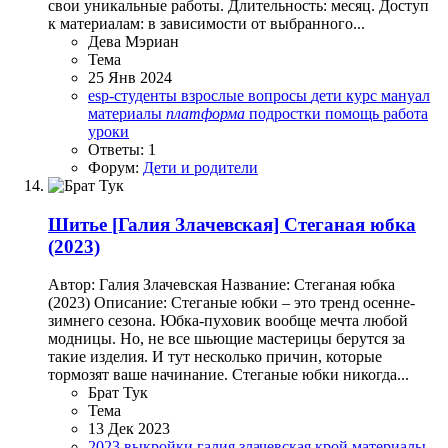
свои уникальные работы. Длительность: месяц. Доступ
к материалам: в зависимости от выбранного...
Дева Мэриан
Тема
25 Янв 2024
esp-студенты
взрослые
вопросы
дети
курс
мануал
материалы
платформа
подростки
помощь
работа
уроки
Ответы: 1
Форум:
Дети и родители
Шитье
[Галия Злачевская] Стеганая юбка
(2023)
Автор: Галия Злачевская Название: Стеганая юбка
(2023) Описание: Стеганые юбки – это тренд осенне-
зимнего сезона. Юбка-пуховик вообще мечта любой
модницы. Но, не все шьющие мастерицы берутся за
такие изделия. И тут несколько причин, которые
тормозят ваше начинание. Стеганые юбки никогда...
Брат Тук
Тема
13 Дек 2023
2023
выкройки
галия злачевская
крой
материалы