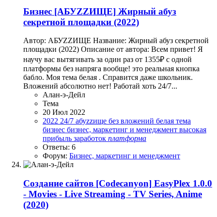
Бизнес
[АБУZZИЩЕ] Жирный абуз
секретной площадки (2022)
Автор: АБУZZИЩЕ Название: Жирный абуз секретной
площадки (2022) Описание от автора: Всем привет! Я
научу вас вытягивать за один раз от 1355₽ с одной
платформы без напряга вообще! это реальная кнопка
бабло. Моя тема белая . Справится даже школьник.
Вложений абсолютно нет! Работай хоть 24/7...
Алан-э-Дейл
Тема
20 Июл 2022
2022
24/7
абуzzище
без вложений
белая тема
бизнес
бизнес, маркетинг и менеджмент
высокая
прибыль
заработок
платформа
Ответы: 6
Форум:
Бизнес, маркетинг и менеджмент
Создание сайтов
[Codecanyon] EasyPlex 1.0.0
- Movies - Live Streaming - TV Series, Anime
(2020)