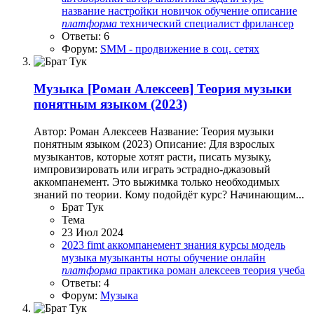
название
настройки
новичок
обучение
описание
платформа
технический специалист
фрилансер
Ответы: 6
Форум:
SMM - продвижение в соц. сетях
Музыка
[Роман Алексеев] Теория музыки
понятным языком (2023)
Автор: Роман Алексеев Название: Теория музыки
понятным языком (2023) Описание: Для взрослых
музыкантов, которые хотят расти, писать музыку,
импровизировать или играть эстрадно-джазовый
аккомпанемент. Это выжимка только необходимых
знаний по теории. Кому подойдёт курс? Начинающим...
Брат Тук
Тема
23 Июл 2024
2023
fimt
аккомпанемент
знания
курсы
модель
музыка
музыканты
ноты
обучение
онлайн
платформа
практика
роман алексеев
теория
учеба
Ответы: 4
Форум:
Музыка