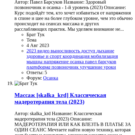
Автор: Павел Барсуков Название: Здоровый
позвоночник и осанка - 1-й уровень (2023) Описание:
Курс подойдёт тем, кто хочет избавиться от напряжения
в спине и шее на более глубоком уровне, чем это обычно
происходит на сеансах массажа и других
расслабляющих практик. Мы уделяем внимание не...
Брат Тук
Тема
4 Авг 2023
2023
видео
выносливость
доступ
дыхание
здоровье и спорт
координация
мобилизация
мышцы
напряжение
осанка
павел барсуков
платформа
позвоночник
улучшение
уроки
Ответы: 5
Форум:
Осанка
Массаж
[skalka_krd] Классическая
мадеротерапия тела (2023)
Автор: skalka_krd Название: Классическая
мадеротерапия тела (2023) Описание:
МАДЕРОТЕРАПИЯ ИЛИ КАК ВЛЕЗТЬ В ПЛАТЬЕ ЗА
ОДИН СЕАНС Мечтаете найти новую технику, которая