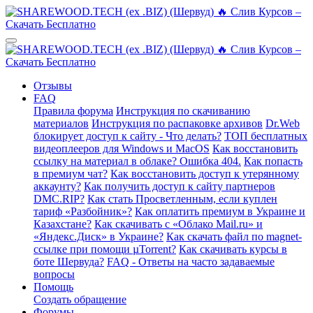
Отзывы
FAQ
Правила форума
Инструкция по скачиванию
материалов
Инструкция по распаковке архивов
Dr.Web
блокирует доступ к сайту - Что делать?
ТОП бесплатных
видеоплееров для Windows и MacOS
Как восстановить
ссылку на материал в облаке? Ошибка 404.
Как попасть
в премиум чат?
Как восстановить доступ к утерянному
аккаунту?
Как получить доступ к сайту партнеров
DMC.RIP?
Как стать Просветленным, если куплен
тариф «Разбойник»?
Как оплатить премиум в Украине и
Казахстане?
Как скачивать с «Облако Mail.ru» и
«Яндекс.Диск» в Украине?
Как скачать файл по magnet-
ссылке при помощи µTorrent?
Как скачивать курсы в
боте Шервуда?
FAQ - Ответы на часто задаваемые
вопросы
Помощь
Создать обращение
Форумы