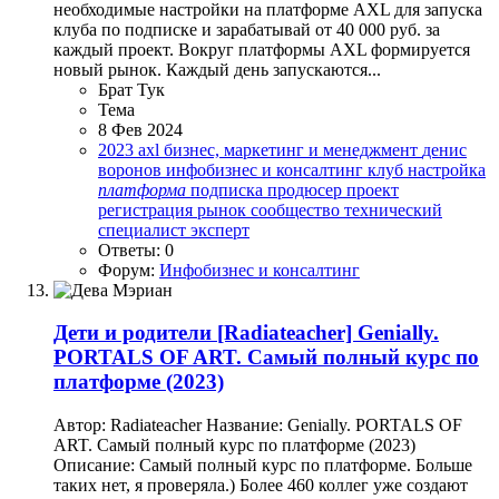
необходимые настройки на платформе AXL для запуска
клуба по подписке и зарабатывай от 40 000 руб. за
каждый проект. Вокруг платформы AXL формируется
новый рынок. Каждый день запускаются...
Брат Тук
Тема
8 Фев 2024
2023
axl
бизнес, маркетинг и менеджмент
денис
воронов
инфобизнес и консалтинг
клуб
настройка
платформа
подписка
продюсер
проект
регистрация
рынок
сообщество
технический
специалист
эксперт
Ответы: 0
Форум:
Инфобизнес и консалтинг
Дети и родители
[Radiateacher] Genially.
PORTALS OF ART. Самый полный курс по
платформе (2023)
Автор: Radiateacher Название: Genially. PORTALS OF
ART. Самый полный курс по платформе (2023)
Описание: Самый полный курс по платформе. Больше
таких нет, я проверяла.) Более 460 коллег уже создают