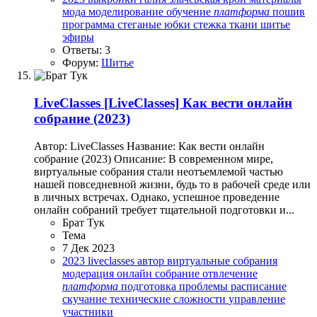
мода
моделирование
обучение
платформа
пошив
программа
стеганые юбки
стежка
ткани
шитье
эфиры
Ответы: 3
Форум:
Шитье
LiveClasses
[LiveClasses] Как вести онлайн
собрание (2023)
Автор: LiveClasses Название: Как вести онлайн
собрание (2023) Описание: В современном мире,
виртуальные собрания стали неотъемлемой частью
нашей повседневной жизни, будь то в рабочей среде или
в личных встречах. Однако, успешное проведение
онлайн собраний требует тщательной подготовки и...
Брат Тук
Тема
7 Дек 2023
2023
liveclasses
автор
виртуальные собрания
модерация
онлайн собрание
отвлечение
платформа
подготовка
проблемы
расписание
скучание
технические сложности
управление
участники