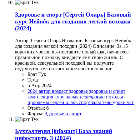
Здоровье и спорт
[Сергей Оларь] Базовый
курс Нейвóк для создания легкой походки
(2024)
Автор: Сергей Оларь Название: Базовый курс Нейвóк
для создания легкой походки (2024) Описание: За 15
коротких уроков вы поставите новый шаг, научитесь
правильной походке, внедрите её в свою жизнь. С
красивой, сексуальной походкой вы получите
подтянутое тело и каскадное восстановление...
Брат Тук
Тема
5 Апр 2024
2024
автор
возраст
здоровье
здоровье и спорт
комплекция
курс
навык
платформа
походка
проблемы
сергей оларь
спортзалы
тело
уроки
чат
Ответы: 6
Форум:
Здоровье и спорт
Бухгалтерия
[infostart] База знаний
инфостарта. 3 (2024)