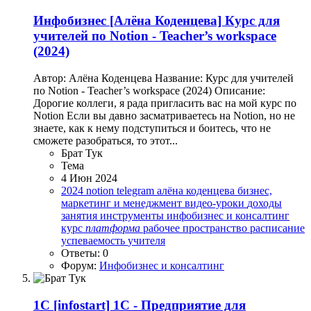
Инфобизнес
[Алёна Коденцева] Курс для
учителей по Notion - Teacher’s workspace
(2024)
Автор: Алёна Коденцева Название: Курс для учителей
по Notion - Teacher’s workspace (2024) Описание:
Дорогие коллеги, я рада пригласить вас на мой курс по
Notion ‌Если вы давно засматриваетесь на Notion, но не
знаете, как к нему подступиться и боитесь, что не
сможете разобраться, то этот...
Брат Тук
Тема
4 Июн 2024
2024
notion
telegram
алёна коденцева
бизнес,
маркетинг и менеджмент
видео-уроки
доходы
занятия
инструменты
инфобизнес и консалтинг
курс
платформа
рабочее пространство
расписание
успеваемость
учителя
Ответы: 0
Форум:
Инфобизнес и консалтинг
1C
[infostart] 1C - Предприятие для