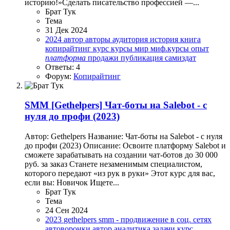
историю!»Сделать писательство профессией —...
Брат Тук
Тема
31 Дек 2024
2024
автор
авторы
аудитория
история
книга
копирайтинг
курс
курсы
мир
миф.курсы
опыт
платформа
продажи
публикация
самиздат
Ответы: 4
Форум:
Копирайтинг
SMM
[Gethelpers] Чат-боты на Salebot - с
нуля до профи (2023)
Автор: Gethelpers Название: Чат-боты на Salebot - с нуля
до профи (2023) Описание: Освоите платформу Salebot и
сможете зарабатывать на создании чат-ботов до 30 000
руб. за заказ Станете незаменимым специалистом,
которого передают «из рук в руки» Этот курс для вас,
если вы: Новичок Ищете...
Брат Тук
Тема
24 Сен 2024
2023
gethelpers
smm - продвижение в соц. сетях
автоворонки
автор
аналитика
задачи
курс