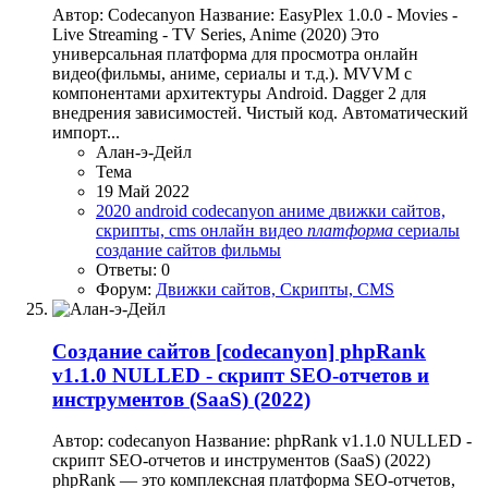
Автор: Codecanyon Название: EasyPlex 1.0.0 - Movies -
Live Streaming - TV Series, Anime (2020) Это
универсальная платформа для просмотра онлайн
видео(фильмы, аниме, сериалы и т.д.). MVVM с
компонентами архитектуры Android. Dagger 2 для
внедрения зависимостей. Чистый код. Автоматический
импорт...
Алан-э-Дейл
Тема
19 Май 2022
2020
android
codecanyon
аниме
движки сайтов,
скрипты, cms
онлайн видео
платформа
сериалы
создание сайтов
фильмы
Ответы: 0
Форум:
Движки сайтов, Скрипты, CMS
Создание сайтов
[codecanyon] phpRank
v1.1.0 NULLED - скрипт SEO-отчетов и
инструментов (SaaS) (2022)
Автор: codecanyon Название: phpRank v1.1.0 NULLED -
скрипт SEO-отчетов и инструментов (SaaS) (2022)
phpRank — это комплексная платформа SEO-отчетов,