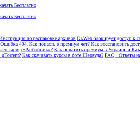
Инструкция по распаковке архивов
Dr.Web блокирует доступ к са
 Ошибка 404.
Как попасть в премиум чат?
Как восстановить дост
плен тариф «Разбойник»?
Как оплатить премиум в Украине и Каз
 µTorrent?
Как скачивать курсы в боте Шервуда?
FAQ - Ответы н