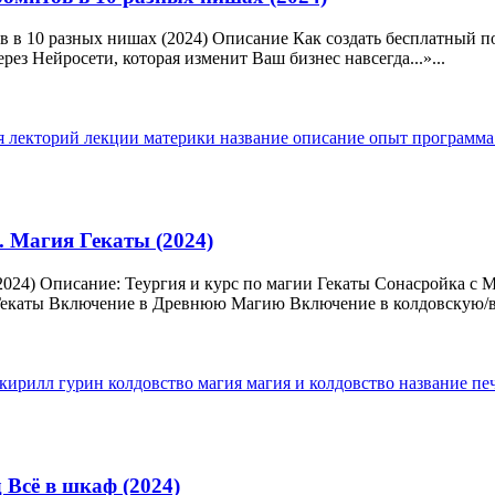
в в 10 разных нишах (2024) Описание Как создать бесплатный п
рез Нейросети, которая изменит Ваш бизнес навсегда...»...
я
лекторий
лекции
материки
название
описание
опыт
программ
. Магия Гекаты (2024)
(2024) Описание: Теургия и курс по магии Гекаты Сонасройка 
Гекаты Включение в Древнюю Магию Включение в колдовскую/в
кирилл гурин
колдовство
магия
магия и колдовство
название
пе
 Всё в шкаф (2024)