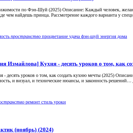
вижимости по Фэн-Шуй (2025) Описание: Каждый человек, жела
де чем найдешь принца. Рассмотрение каждого варианта у специа
мость
пространство
процветание
удача
фэн-шуй
энергия дома
ия Измайлова] Кухня - десять уроков о том, как с
 - десять уроков о том, как создать кухню мечты (2025) Описа
сть, и визуал, и технические нюансы, и законность решений… Д
остранство
ремонт
стиль
уроки
тик (ноябрь) (2024)