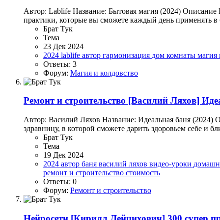
Автор: Lablife Название: Бытовая магия (2024) Описание
практики, которые вы сможете каждый день применять в б
Брат Тук
Тема
23 Дек 2024
2024
lablife
автор
гармонизация
дом
комнаты
магия 
Ответы: 3
Форум:
Магия и колдовство
Ремонт и строительство
[Василий Ляхов] Иде
Автор: Василий Ляхов Название: Идеальная баня (2024) 
здравницу, в которой сможете дарить здоровьем себе и б
Брат Тук
Тема
19 Дек 2024
2024
автор
баня
василий ляхов
видео-уроки
домашн
ремонт и строительство
стоимость
Ответы: 0
Форум:
Ремонт и строительство
Нейросети
[Кирилл Лейцихович] 300 супер п