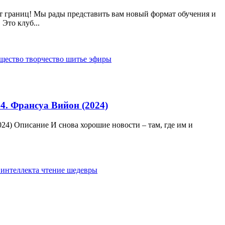
ет границ! Мы рады представить вам новый формат обучения и
Это клуб...
бщество
творчество
шитье
эфиры
 4. Франсуа Вийон (2024)
024) Описание И снова хорошие новости – там, где им и
.
 интеллекта
чтение
шедевры