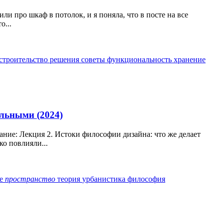
ли про шкаф в потолок, и я поняла, что в посте на все
о...
 строительство
решения
советы
функциональность
хранение
льными (2024)
ие: Лекция 2. Истоки философии дизайна: что же делает
о повлияли...
ие
пространство
теория
урбанистика
философия