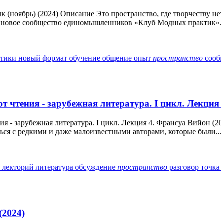
(ноябрь) (2024) Описание Это пространство, где творчеству н
и новое сообщество единомышленников «Клуб Модных практик». 
ктики
новый формат
обучение
общение
опыт
пространство
соо
т чтения - зарубежная литература. I цикл. Лекция
ия - зарубежная литература. I цикл. Лекция 4. Франсуа Вийон (2
ться с редкими и даже малоизвестными авторами, которые были..
с
лекторий
литература
обсуждение
пространство
разговор
точка
(2024)