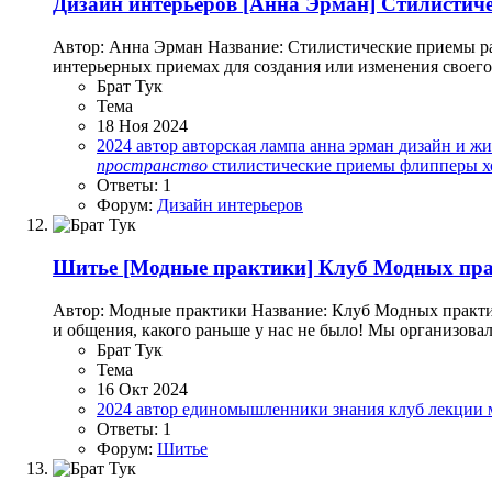
Дизайн интерьеров
[Анна Эрман] Стилистиче
Автор: Анна Эрман Название: Стилистические приемы ра
интерьерных приемах для создания или изменения своего
Брат Тук
Тема
18 Ноя 2024
2024
автор
авторская лампа
анна эрман
дизайн и ж
пространство
стилистические приемы
флипперы
х
Ответы: 1
Форум:
Дизайн интерьеров
Шитье
[Модные практики] Клуб Модных прак
Автор: Модные практики Название: Клуб Модных практик.
и общения, какого раньше у нас не было! Мы организов
Брат Тук
Тема
16 Окт 2024
2024
автор
единомышленники
знания
клуб
лекции
Ответы: 1
Форум:
Шитье