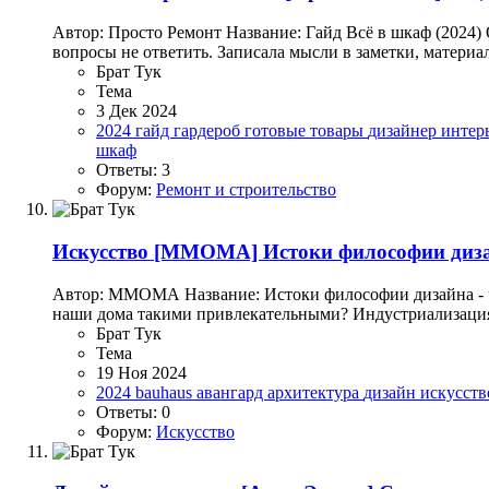
Автор: Просто Ремонт Название: Гайд Всё в шкаф (2024) О
вопросы не ответить. Записала мысли в заметки, материала
Брат Тук
Тема
3 Дек 2024
2024
гайд
гардероб
готовые товары
дизайнер
интер
шкаф
Ответы: 3
Форум:
Ремонт и строительство
Искусство
[ММОМА] Истоки философии дизайн
Автор: ММОМА Название: Истоки философии дизайна - чт
наши дома такими привлекательными? Индустриализация и
Брат Тук
Тема
19 Ноя 2024
2024
bauhaus
авангард
архитектура
дизайн
искусст
Ответы: 0
Форум:
Искусство