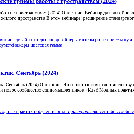
ские приемы работы с пространством (2024)
боты с пространством (2024) Описание: Вебинар для: дизайнер
 жилого пространства В этом вебинаре: расширение стандартного
ивопись
дизайн интерьеров
дизайнеры
интерьерные приемы
кухо
оумстейджеры
цветовая гамма
тик. Сентябрь (2024)
 Сентябрь (2024) Описание: Это пространство, где творчеству
али новое сообщество единомышленников «Клуб Модных практик»
модные практики
обучение
опыт
пространство
сентябрь
сообще