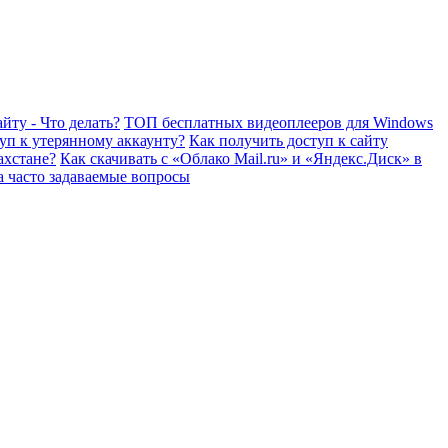
йту - Что делать?
ТОП бесплатных видеоплееров для Windows
уп к утерянному аккаунту?
Как получить доступ к сайту
ахстане?
Как скачивать с «Облако Mail.ru» и «Яндекс.Диск» в
а часто задаваемые вопросы