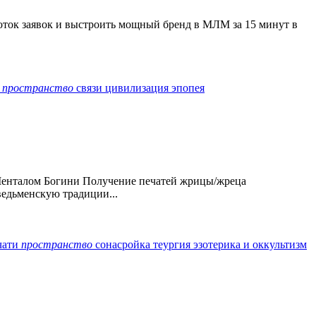
оток заявок и выстроить мощный бренд в МЛМ за 15 минут в
а
пространство
связи
цивилизация
эпопея
с Менталом Богини Получение печатей жрицы/жреца
едьменскую традиции...
чати
пространство
сонасройка
теургия
эзотерика и оккультизм