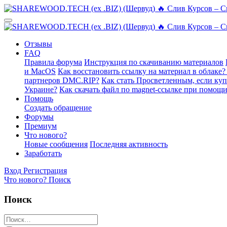
Отзывы
FAQ
Правила форума
Инструкция по скачиванию материалов
и MacOS
Как восстановить ссылку на материал в облаке?
партнеров DMC.RIP?
Как стать Просветленным, если ку
Украине?
Как скачать файл по magnet-ссылке при помощи
Помощь
Создать обращение
Форумы
Премиум
Что нового?
Новые сообщения
Последняя активность
Заработать
Вход
Регистрация
Что нового?
Поиск
Поиск