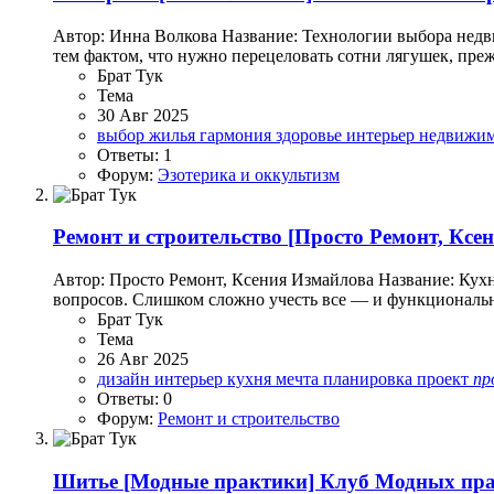
Автор: Инна Волкова Название: Технологии выбора нед
тем фактом, что нужно перецеловать сотни лягушек, преж
Брат Тук
Тема
30 Авг 2025
выбор жилья
гармония
здоровье
интерьер
недвижи
Ответы: 1
Форум:
Эзотерика и оккультизм
Ремонт и строительство
[Просто Ремонт, Ксен
Автор: Просто Ремонт, Ксения Измайлова Название: Кухня
вопросов. Слишком сложно учесть все — и функционально
Брат Тук
Тема
26 Авг 2025
дизайн
интерьер
кухня
мечта
планировка
проект
пр
Ответы: 0
Форум:
Ремонт и строительство
Шитье
[Модные практики] Клуб Модных прак