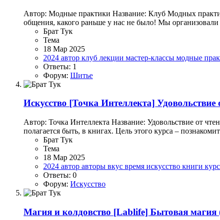
Автор: Модные практики Название: Клуб Модных практик 
общения, какого раньше у нас не было! Мы организовал
Брат Тук
Тема
18 Мар 2025
2024
автор
клуб
лекции
мастер-классы
модные пра
Ответы: 1
Форум:
Шитье
Искусство
[Точка Интеллекта] Удовольствие о
Автор: Точка Интеллекта Название: Удовольствие от чтен
полагается быть, в книгах. Цель этого курса – познакоми
Брат Тук
Тема
18 Мар 2025
2024
автор
авторы
вкус
время
искусство
книги
кур
Ответы: 0
Форум:
Искусство
Магия и колдовство
[Lablife] Бытовая магия 