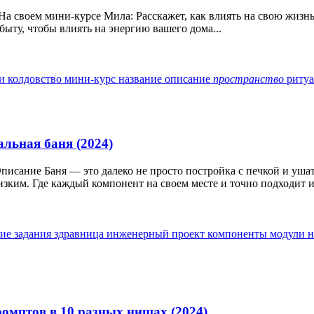
 На своем мини-курсе Мила: Расскажет, как влиять на свою жизн
ыту, чтобы влиять на энергию вашего дома...
и колдовство
мини-курс
название
описание
пространство
риту
альная баня (2024)
Описание Баня — это далеко не просто постройка с печкой и у
лизким. Где каждый компонент на своем месте и точно подходит и
ие задания
здравница
инженерный проект
компоненты
модули
н
ромптов в 10 разных нишах (2024)