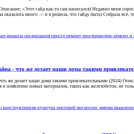
писание: «Этот гайд как-то сам написался) Недавно меня спроси
 оказалось много — и я решила, что гайду быть) Собрала всё, чт
ьер
нюансы
организация
просто ремонт
пространство
ремонт и
а - что же делает наши дома такими привлекате
о же делает наши дома такими привлекательными (2024) Описан
 появление новых материалов, таких как железобетон, не тольк
во
конструктивизм
культура
лекторий
мегаполис
ммома
мышлен