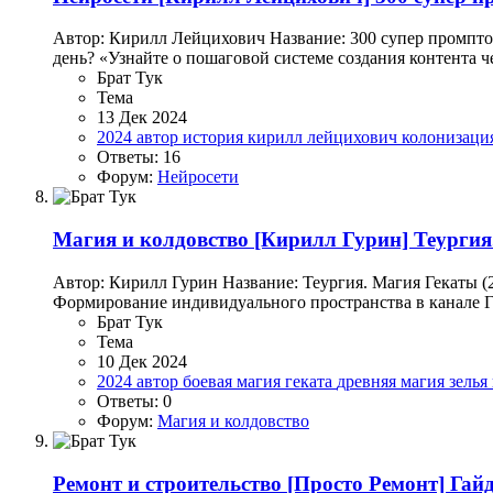
Автор: Кирилл Лейцихович Название: 300 супер промпто
день? «Узнайте о пошаговой системе создания контента че
Брат Тук
Тема
13 Дек 2024
2024
автор
история
кирилл лейцихович
колонизаци
Ответы: 16
Форум:
Нейросети
Магия и колдовство
[Кирилл Гурин] Теургия
Автор: Кирилл Гурин Название: Теургия. Магия Гекаты 
Формирование индивидуального пространства в канале 
Брат Тук
Тема
10 Дек 2024
2024
автор
боевая магия
геката
древняя магия
зелья
Ответы: 0
Форум:
Магия и колдовство
Ремонт и строительство
[Просто Ремонт] Гайд