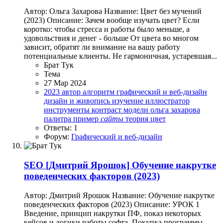
Автор: Ольга Захарова Название: Цвет без мучений
(2023) Описание: Зачем вообще изучать цвет? Если
коротко: чтобы стресса и работы было меньше, а
удовольствия и денег - больше От цвета во многом
зависит, обратят ли внимание на вашу работу
потенциальные клиенты. Не гармоничная, устаревшая...
Брат Тук
Тема
27 Мар 2024
2023
автор
алгоритм
графический и веб-дизайн
дизайн и живопись
изучение
иллюстратор
инструменты
контраст
модели
ольга захарова
палитра
пример
сайты
теория
цвет
Ответы: 1
Форум:
Графический и веб-дизайн
SEO
[Дмитрий Ярошок] Обучение накрутке
поведенческих факторов (2023)
Автор: Дмитрий Ярошок Название: Обучение накрутке
поведенческих факторов (2023) Описание: УРОК 1
Введение, принцип накрутки ПФ, показ некоторых
кейсов и логики работы софта. Покупка программы,