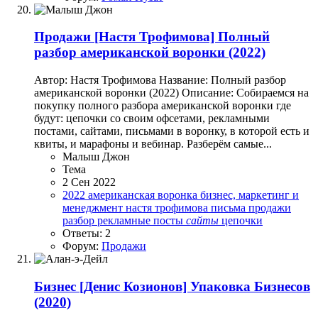
Продажи
[Настя Трофимова] Полный
разбор американской воронки (2022)
Автор: Настя Трофимова Название: Полный разбор
американской воронки (2022) Описание: Собираемся на
покупку полного разбора американской воронки где
будут: цепочки со своим офсетами, рекламными
постами, сайтами, письмами в воронку, в которой есть и
квиты, и марафоны и вебинар. Разберём самые...
Малыш Джон
Тема
2 Сен 2022
2022
американская воронка
бизнес, маркетинг и
менеджмент
настя трофимова
письма
продажи
разбор
рекламные посты
сайты
цепочки
Ответы: 2
Форум:
Продажи
Бизнес
[Денис Козионов] Упаковка Бизнесов
(2020)