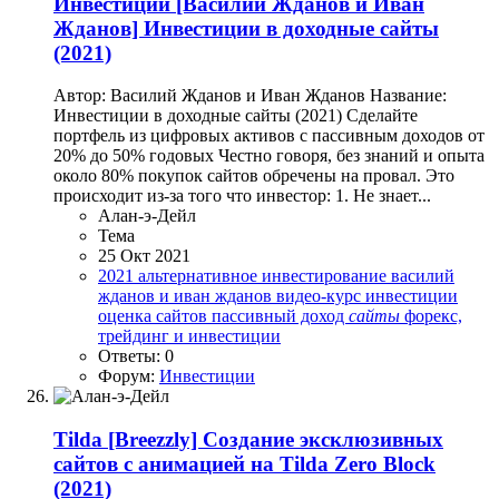
Инвестиции
[Василий Жданов и Иван
Жданов] Инвестиции в доходные сайты
(2021)
Автор: Василий Жданов и Иван Жданов Название:
Инвестиции в доходные сайты (2021) Сделайте
портфель из цифровых активов с пассивным доходов от
20% до 50% годовых Честно говоря, без знаний и опыта
около 80% покупок сайтов обречены на провал. Это
происходит из-за того что инвестор: 1. Не знает...
Алан-э-Дейл
Тема
25 Окт 2021
2021
альтернативное инвестирование
василий
жданов и иван жданов
видео-курс
инвестиции
оценка сайтов
пассивный доход
сайты
форекс,
трейдинг и инвестиции
Ответы: 0
Форум:
Инвестиции
Tilda
[Breezzly] Создание эксклюзивных
сайтов с анимацией на Tilda Zero Block
(2021)