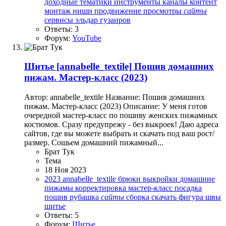
доходные тематики
инструменты
каналы
контент
монтаж
ниши
продвижение
просмотры
сайты
сервисы
эльдар гузаиров
Ответы: 3
Форум:
YouTube
Шитье
[annabelle_textile] Пошив домашних
пижам. Мастер-класс (2023)
Автор: annabelle_textile Название: Пошив домашних
пижам. Мастер-класс (2023) Описание: У меня готов
очередной мастер-класс по пошиву женских пижамных
костюмов. Сразу предупрежу - без выкроек! Даю адреса
сайтов, где вы можете выбрать и скачать под ваш рост/
размер. Сошьем домашний пижамный...
Брат Тук
Тема
18 Ноя 2023
2023
annabelle_textile
брюки
выкройки
домашние
пижамы
корректировка
мастер-класс
посадка
пошив
рубашка
сайты
сборка
скачать
фигура
швы
шитье
Ответы: 5
Форум:
Шитье