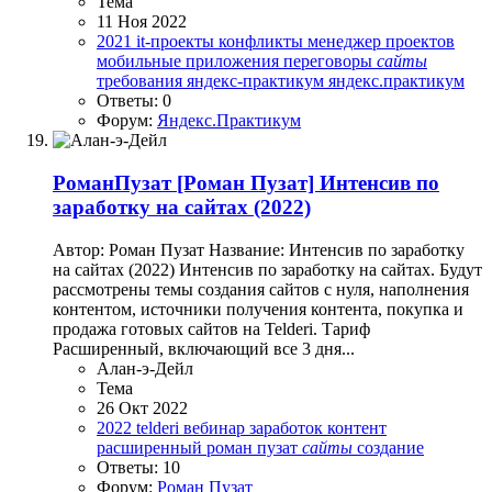
Тема
11 Ноя 2022
2021
it-проекты
конфликты
менеджер проектов
мобильные приложения
переговоры
сайты
требования
яндекс-практикум
яндекс.практикум
Ответы: 0
Форум:
Яндекс.Практикум
РоманПузат
[Роман Пузат] Интенсив по
заработку на сайтах (2022)
Автор: Роман Пузат Название: Интенсив по заработку
на сайтах (2022) Интенсив по заработку на сайтах. Будут
рассмотрены темы создания сайтов с нуля, наполнения
контентом, источники получения контента, покупка и
продажа готовых сайтов на Telderi. Тариф
Расширенный, включающий все 3 дня...
Алан-э-Дейл
Тема
26 Окт 2022
2022
telderi
вебинар
заработок
контент
расширенный
роман пузат
сайты
создание
Ответы: 10
Форум:
Роман Пузат