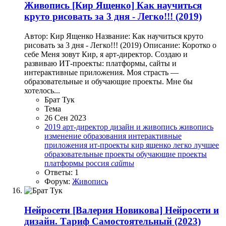
Живопись
[Кир Ященко] Как научиться
круто рисовать за 3 дня - Легко!!! (2019)
Автор: Кир Ященко Название: Как научиться круто
рисовать за 3 дня - Легко!!! (2019) Описание: Коротко о
себе Меня зовут Кир, я арт-директор. Создаю и
развиваю ИТ-проекты: платформы, сайты и
интерактивные приложения. Моя страсть —
образовательные и обучающие проекты. Мне бы
хотелось...
Брат Тук
Тема
26 Сен 2023
2019
арт-директор
дизайн и живопись
живопись
изменение образования
интерактивные
приложения
ит-проекты
кир ященко
легко
лучшее
образовательные проекты
обучающие проекты
платформы
россия
сайты
Ответы: 1
Форум:
Живопись
Нейросети
[Валерия Новикова] Нейросети и
дизайн. Тариф Самостоятельный (2023)