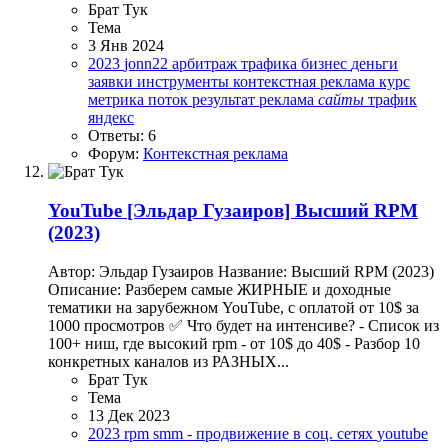
Брат Тук
Тема
3 Янв 2024
2023
jonn22
арбитраж трафика
бизнес
деньги
заявки
инструменты
контекстная реклама
курс
метрика
поток
результат
реклама
сайты
трафик
яндекс
Ответы: 6
Форум:
Контекстная реклама
YouTube
[Эльдар Гузаиров] Высший RPM
(2023)
Автор: Эльдар Гузаиров Название: Высший RPM (2023)
Описание: Разберем самые ЖИРНЫЕ и доходные
тематики на зарубежном YouTube, с оплатой от 10$ за
1000 просмотров ✅ Что будет на интенсиве? - Список из
100+ ниш, где высокий rpm - от 10$ до 40$ - Разбор 10
конкретных каналов из РАЗНЫХ...
Брат Тук
Тема
13 Дек 2023
2023
rpm
smm - продвижение в соц. сетях
youtube