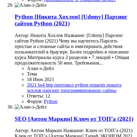
Python
[Никита Хохлов] [Udemy] Парсинг
сайтов Python (2021)
Автор: Никита Хохлов Название: [Udemy] Парсинг
сайтов Python (2021) Чему вы научитесь Парсить
простые и сложные сайты и имитировать действия
пользователей в браузере. Более подробно в описании
курса Материалы курса 2 разделов • 7 лекций • Общая
продолжительность 50 мин. Требования...
Алан-э-Дейл
Тема
18 Июн 2021
2021
bs4
http протокол
python
requests
никита
хохлов
парсинг
программирование
сайты
Ответы: 12
Форум:
Python
SEO
[Антон Маркин] Ключ от ТОП’а (2021)
Автор: Антон Маркин Название: Ключ от ТОП’а (2021)
Ключ от ТОП’а [Антон Маркин] Тариф ЭКОНОМ 2021