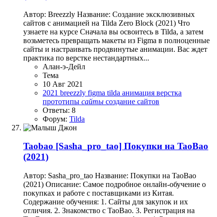
Автор: Breezzly Название: Создание эксклюзивных
сайтов с анимацией на Tilda Zero Block (2021) Что
узнаете на курсе Сначала вы освоитесь в Tilda, а затем
возьметесь превращать макеты из Figma в полноценные
сайты и настраивать продвинутые анимации. Вас ждет
практика по верстке нестандартных...
Алан-э-Дейл
Тема
10 Авг 2021
2021
breezzly
figma
tilda
анимация
верстка
прототипы
сайты
создание сайтов
Ответы: 8
Форум:
Tilda
Taobao
[Sasha_pro_tao] Покупки на TaoBao
(2021)
Автор: Sasha_pro_tao Название: Покупки на TaoBao
(2021) Описание: Самое подробное онлайн-обучение о
покупках и работе с поставщиками из Китая.
Содержание обучения: 1. Сайты для закупок и их
отличия. 2. Знакомство с TaoBao. 3. Регистрация на