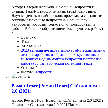
Автор: Валерия Новикова Название: Нейросети и
дизайн. Тариф Самостоятельный (2023) Описание:
Научись делать дизайн в своих проектах за считанные
секунды с помощью нейросетей. Полный пак
нейросетей, который только могут понадобиться в
работе! Работа с изображениями. Вы научитесь работать
с...
Брат Тук
Тема
24 Авг 2023
2023
валерия новикова
видео
графический дизайн
дизайн
заработок
изображения
искусственный
интеллект
модуль
монтаж
нейросети
портфолио
работа
сайты
творческий потенциал
текст
Ответы: 5
Форум:
Нейросети
РоманПузат
[Роман Пузат] Сайт-капитал
2.0 (2021)
Автор: Роман Пузат Название: Сайт-капитал 2.0 (2021)
Описание: Сайт-капитал 2.0 2021 Пакет -