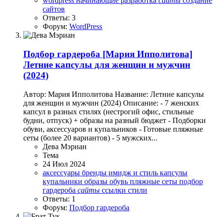
wordpress
начинающие
разработка
сайты
создание
сайтов
Ответы: 3
Форум:
WordPress
Подбор гардероба
[Мария Ипполитова]
Летние капсулы для женщин и мужчин
(2024)
Автор: Мария Ипполитова Название: Летние капсулы
для женщин и мужчин (2024) Описание: - 7 женских
капсул в разных стилях (нестрогий офис, стильные
будни, отпуск) + образы на разный бюджет - Подборки
обуви, аксессуаров и купальников - Готовые пляжные
сеты (более 20 вариантов) - 5 мужских...
Дева Мэриан
Тема
24 Июл 2024
аксессуары
бренды
имидж и стиль
капсулы
купальники
образы
обувь
пляжные сеты
подбор
гардероба
сайты
ссылки
стили
Ответы: 1
Форум:
Подбор гардероба