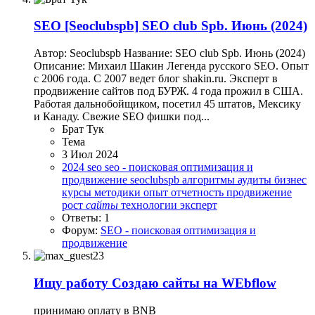
SEO
[Seoclubspb] SEO club Spb. Июнь (2024)
Автор: Seoclubspb Название: SEO club Spb. Июнь (2024)
Описание: Михаил Шакин Легенда русского SEO. Опыт
с 2006 года. С 2007 ведет блог shakin.ru. Эксперт в
продвижение сайтов под БУРЖ. 4 года прожил в США.
Работая дальнобойщиком, посетил 45 штатов, Мексику
и Канаду. Свежие SEO фишки под...
Брат Тук
Тема
3 Июл 2024
2024
seo
seo - поисковая оптимизация и
продвижение
seoclubspb
алгоритмы
аудиты
бизнес
курсы
методики
опыт
отчетность
продвижение
рост
сайты
технологии
эксперт
Ответы: 1
Форум:
SEO - поисковая оптимизация и
продвижение
Ищу работу
Создаю сайты на WEbflow
принимаю оплату в BNB