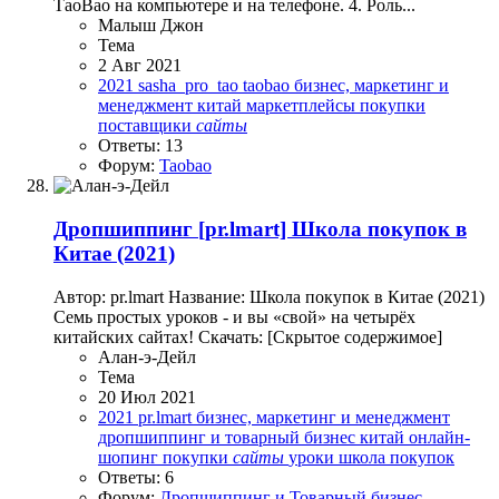
ТаоВао на компьютере и на телефоне. 4. Роль...
Малыш Джон
Тема
2 Авг 2021
2021
sasha_pro_tao
taobao
бизнес, маркетинг и
менеджмент
китай
маркетплейсы
покупки
поставщики
сайты
Ответы: 13
Форум:
Taobao
Дропшиппинг
[pr.lmart] Школа покупок в
Китае (2021)
Автор: pr.lmart Название: Школа покупок в Китае (2021)
Семь простых уроков - и вы «свой» на четырёх
китайских сайтах! Скачать: [Скрытое содержимое]
Алан-э-Дейл
Тема
20 Июл 2021
2021
pr.lmart
бизнес, маркетинг и менеджмент
дропшиппинг и товарный бизнес
китай
онлайн-
шопинг
покупки
сайты
уроки
школа покупок
Ответы: 6
Форум:
Дропшиппинг и Товарный бизнес