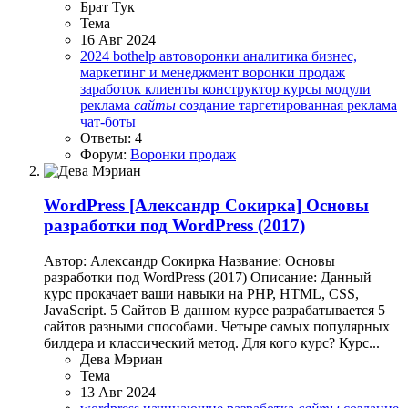
Брат Тук
Тема
16 Авг 2024
2024
bothelp
автоворонки
аналитика
бизнес,
маркетинг и менеджмент
воронки продаж
заработок
клиенты
конструктор
курсы
модули
реклама
сайты
создание
таргетированная реклама
чат-боты
Ответы: 4
Форум:
Воронки продаж
WordPress
[Александр Сокирка] Основы
разработки под WordPress (2017)
Автор: Александр Сокирка Название: Основы
разработки под WordPress (2017) Описание: Данный
курс прокачает ваши навыки на PHP, HTML, CSS,
JavaScript. 5 Сайтов В данном курсе разрабатывается 5
сайтов разными способами. Четыре самых популярных
билдера и классический метод. Для кого курс? Курс...
Дева Мэриан
Тема
13 Авг 2024