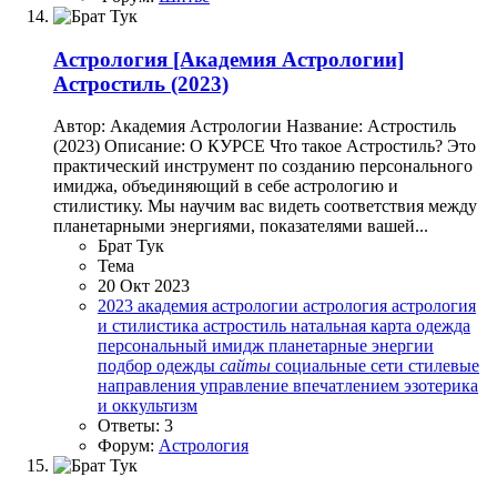
Астрология
[Академия Астрологии]
Астростиль (2023)
Автор: Академия Астрологии Название: Астростиль
(2023) Описание: О КУРСЕ Что такое Астростиль? Это
практический инструмент по созданию персонального
имиджа, объединяющий в себе астрологию и
стилистику. Мы научим вас видеть соответствия между
планетарными энергиями, показателями вашей...
Брат Тук
Тема
20 Окт 2023
2023
академия астрологии
астрология
астрология
и стилистика
астростиль
натальная карта
одежда
персональный имидж
планетарные энергии
подбор одежды
сайты
социальные сети
стилевые
направления
управление впечатлением
эзотерика
и оккультизм
Ответы: 3
Форум:
Астрология