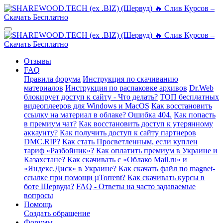
Отзывы
FAQ
Правила форума
Инструкция по скачиванию
материалов
Инструкция по распаковке архивов
Dr.Web
блокирует доступ к сайту - Что делать?
ТОП бесплатных
видеоплееров для Windows и MacOS
Как восстановить
ссылку на материал в облаке? Ошибка 404.
Как попасть
в премиум чат?
Как восстановить доступ к утерянному
аккаунту?
Как получить доступ к сайту партнеров
DMC.RIP?
Как стать Просветленным, если куплен
тариф «Разбойник»?
Как оплатить премиум в Украине и
Казахстане?
Как скачивать с «Облако Mail.ru» и
«Яндекс.Диск» в Украине?
Как скачать файл по magnet-
ссылке при помощи µTorrent?
Как скачивать курсы в
боте Шервуда?
FAQ - Ответы на часто задаваемые
вопросы
Помощь
Создать обращение
Форумы