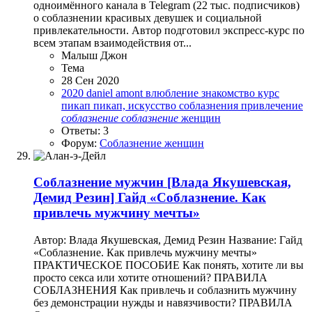
одноимённого канала в Telegram (22 тыс. подписчиков)
о соблазнении красивых девушек и социальной
привлекательности. Автор подготовил экспресс-курс по
всем этапам взаимодействия от...
Малыш Джон
Тема
28 Сен 2020
2020
daniel amont
влюбление
знакомство
курс
пикап
пикап, искусство соблазнения
привлечение
соблазнение
соблазнение
женщин
Ответы: 3
Форум:
Соблазнение женщин
Соблазнение мужчин
[Влада Якушевская,
Демид Резин] Гайд «Соблазнение. Как
привлечь мужчину мечты»
Автор: Влада Якушевская, Демид Резин Название: Гайд
«Соблазнение. Как привлечь мужчину мечты»
ПРАКТИЧЕСКОЕ ПОСОБИЕ Как понять, хотите ли вы
просто секса или хотите отношений? ПРАВИЛА
СОБЛАЗНЕНИЯ Как привлечь и соблазнить мужчину
без демонстрации нужды и навязчивости? ПРАВИЛА