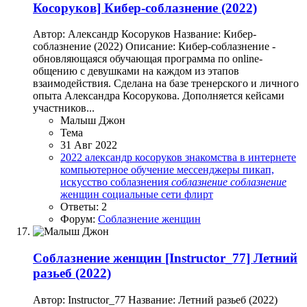
Косоруков] Кибер-соблазнение (2022)
Автор: Александр Косоруков Название: Кибер-
соблазнение (2022) Описание: Кибер-соблазнение -
обновляющаяся обучающая программа по online-
общению с девушками на каждом из этапов
взаимодействия. Сделана на базе тренерского и личного
опыта Александра Косорукова. Дополняется кейсами
участников...
Малыш Джон
Тема
31 Авг 2022
2022
александр косоруков
знакомства в интернете
компьютерное обучение
мессенджеры
пикап,
искусство соблазнения
соблазнение
соблазнение
женщин
социальные сети
флирт
Ответы: 2
Форум:
Соблазнение женщин
Соблазнение женщин
[Instructor_77] Летний
разьеб (2022)
Автор: Instructor_77 Название: Летний разьеб (2022)