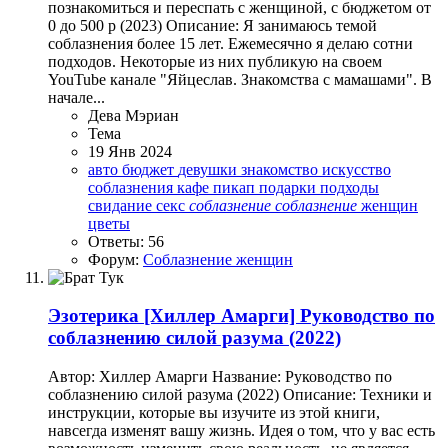
познакомиться и переспать с женщиной, с бюджетом от
0 до 500 р (2023) Описание: Я занимаюсь темой
соблазнения более 15 лет. Ежемесячно я делаю сотни
подходов. Некоторые из них публикую на своем
YouTube канале "Яйцеслав. Знакомства с мамашами". В
начале...
Дева Мэриан
Тема
19 Янв 2024
авто
бюджет
девушки
знакомство
искусство
соблазнения
кафе
пикап
подарки
подходы
свидание
секс
соблазнение
соблазнение
женщин
цветы
Ответы: 56
Форум:
Соблазнение женщин
Эзотерика
[Хиллер Амарги] Руководство по
соблазнению силой разума (2022)
Автор: Хиллер Амарги Название: Руководство по
соблазнению силой разума (2022) Описание: Техники и
инструкции, которые вы изучите из этой книги,
навсегда изменят вашу жизнь. Идея о том, что у вас есть