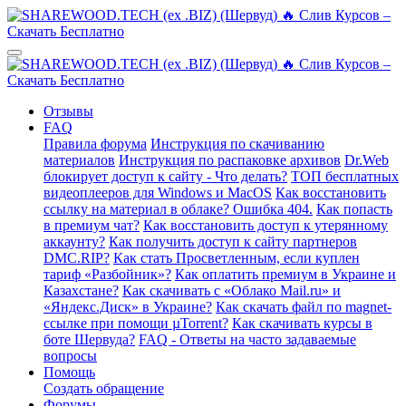
Отзывы
FAQ
Правила форума
Инструкция по скачиванию
материалов
Инструкция по распаковке архивов
Dr.Web
блокирует доступ к сайту - Что делать?
ТОП бесплатных
видеоплееров для Windows и MacOS
Как восстановить
ссылку на материал в облаке? Ошибка 404.
Как попасть
в премиум чат?
Как восстановить доступ к утерянному
аккаунту?
Как получить доступ к сайту партнеров
DMC.RIP?
Как стать Просветленным, если куплен
тариф «Разбойник»?
Как оплатить премиум в Украине и
Казахстане?
Как скачивать с «Облако Mail.ru» и
«Яндекс.Диск» в Украине?
Как скачать файл по magnet-
ссылке при помощи µTorrent?
Как скачивать курсы в
боте Шервуда?
FAQ - Ответы на часто задаваемые
вопросы
Помощь
Создать обращение
Форумы