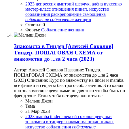
2023
депрессия
дмитрий шевчук, алёна куксенко
мастер-класс
отношения
пикап, искусство
соблазнения
раскрепощение
самооценка
соблазнение
соблазнение
женщин
Ответы: 0
Форум:
Соблазнение женщин
Знакомста в Тиндер
[Алексей Соколов]
Тиндер. ПОШАГОВАЯ СХЕМА от
знакомства до ...за 2 часа (2023)
Автор: Алексей Соколов Название: Тиндер.
ПОШАГОВАЯ СХЕМА от знакомства до ...за 2 часа
(2023) Описание: Курс по знакомству на tinder и mamba,
все фишки и секреты быстрого соблазнения. Это канал
про знакомтсво с девушками не для того что бы быть по
френд зоне. Если у тебя нет девушки и ты не...
Малыш Джон
Тема
21 Мар 2023
2023
mamba
tinder
алексей соколов
девушки
знакомста в тиндер
знакомства
пикап
пикап,
искусство соблазнения
соблазнение