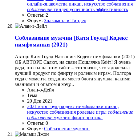
онлайн-знакомства
пикап, искусство соблазнения
соблазнение
тиндер
успешность
эффективность
Ответы: 2
Форум:
Знакомста в Тиндер
Соблазнение мужчин
[Катя Гоулд] Кодекс
нимфоманки (2021)
Автор: Катя Гоулд Название: Кодекс нимфоманки (2021)
ОБ АВТОРЕ Салют, на связи Пошлячка Кейт! Я очень
рада, что ты на этом сайте – это значит, что я доделала
лучший продукт по флирту и ролевым играм. Полтора
года с момента создания моего блога я думала, какими
знаниями и опытом я хочу...
Алан-э-Дейл
Тема
20 Дек 2021
2021
катя гоулд
кодекс нимфоманки
пикап,
искусство соблазнения
ролевые игры
соблазнение
соблазнение
мужчин
флирт
эротика
Ответы: 0
Форум:
Соблазнение мужчин