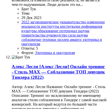
возможность изменить свою реальность, не является
чем-то надуманным. Люди делали это на...
Брат Тук
Тема
29 Дек 2023
2022
заговорщическое укрывательство
изменение
реальности
институты
инструкции
информация
культуры
образование
потенциал разума
правительства
руководство
сила разума
соблазнение
техники
хиллер амарги
эзотерика и
оккультизм
Ответы: 5
Форум:
Эзотерика и оккультизм
Алекс Лесли
[Алекс Лесли] Онлайн тренинг
- Стиль МАХ — Соблазнение ТОП девушек
Тиндера (2022)
Автор: Алекс Лесли Название: Онлайн тренинг - Стиль
МАХ — Соблазнение ТОП девушек Тиндера (2022)
Описание: Тренинг по эксклюзивному не имеющему
аналогов стилю соблазнения в Тиндере с самой высокой
конверсией. На который ведутся по большей части
топовые молодые девушки с амбициями из...