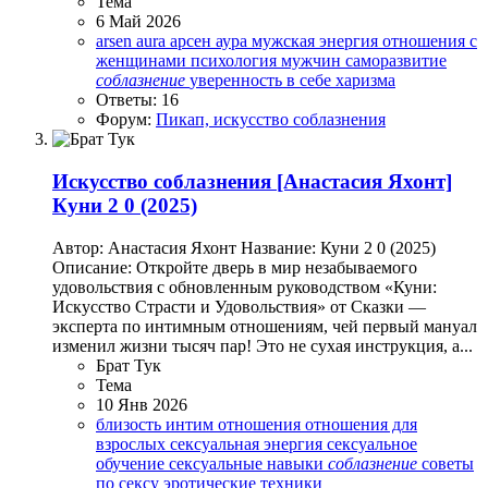
Тема
6 Май 2026
arsen aura
арсен аура
мужская энергия
отношения с
женщинами
психология мужчин
саморазвитие
соблазнение
уверенность в себе
харизма
Ответы: 16
Форум:
Пикап, искусство соблазнения
Искусство соблазнения
[Анастасия Яхонт]
Куни 2 0 (2025)
Автор: Анастасия Яхонт Название: Куни 2 0 (2025)
Описание: Откройте дверь в мир незабываемого
удовольствия с обновленным руководством «Куни:
Искусство Страсти и Удовольствия» от Сказки —
эксперта по интимным отношениям, чей первый мануал
изменил жизни тысяч пар! Это не сухая инструкция, а...
Брат Тук
Тема
10 Янв 2026
близость
интим
отношения
отношения для
взрослых
сексуальная энергия
сексуальное
обучение
сексуальные навыки
соблазнение
советы
по сексу
эротические техники