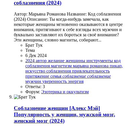
соблазнения (2024)
Автор: Марьяна Романова Название: Код соблазнения
(2024) Описание: Ты когда-нибудь замечала, как
некоторые женщины мгновенно оказываются в центре
внимания, притягивают к себе взгляды всех мужчин и
буквально заставляют их бороться за своё внимание?
Эти женщины, словно магниты, собирают...
Брат Тук
Тема
6 Дек 2024
2024
автор
желание
женщины
инструменты
код
соблазнения
магнетизм
марьяна романова
пикап,
искусство соблазнения
привлекательность
притяжение
семья
соблазнение
соблазнение
мужчин
уверенность
энергия
Ответы: 3
Форум:
Эзотерика и оккультизм
Соблазнение женщин
[Алекс Мэй]
Популярность у женщин, мужской мозг,
женский мозг (2024)