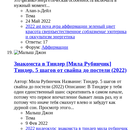
это физико-энергетическая особенность включать в
нужный момент...
Алан-э-Дейл
Тема
24 Май 2022
2022
ast nova
аура
аффирмации
зеленый цвет
красота
сверхъестественное
соблазнение
эзотерика
и оккультизм
энергетика
Ответы: 17
Форум:
Аффирмации
Знакомста в Тиндер
[Мила Рубинчик]
Тиндер. 5 шагов от свайпа до постели (2022)
Автор: Мила Рубинчик Название: Тиндер. 5 шагов от
свайпа до постели (2022) Описание: В Тиндере у тебя
один единственный шанс скреативить в самом начале,
потому что первое впечатление бывает лишь раз, ну и
потому что иначе тебя смахнут влево и забудут как
дурной сон. Просмотр этого...
Малыш Джон
Тема
9 Фев 2022
2022
видеокурс
знакомста в тиндер
мила рубинчик