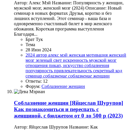
Автор: Алекс Мэй Название: Популярность у женщин,
мужской мозг, женский мозг (2024) Описание: Новый
семинар в новых форматах Друзья, коротко и без
лишних вступлений. Этот семинар - ваша база и
одновременно счастливый билет в мир женского
обожания. Короткая программа выступления
Благодаря...
Брат Тук
Тема
28 Июн 2024
2024
автор
алекс мэй
женская мотивация
женский
мозг
зеленый свет
искренность
мужской мозг
отношения
пикап, искусство соблазнения
популярность
привлекательность
секретный код
семинар
соблазнение
соблазнение
женщин
Ответы: 12
Форум:
Соблазнение женщин
Соблазнение женщин
[Яйцеслав Шурупов]
Как познакомиться и переспать с
женщиной, с бюджетом от 0 до 500 р (2023)
Автор: Яйцеслав Шурупов Название: Как