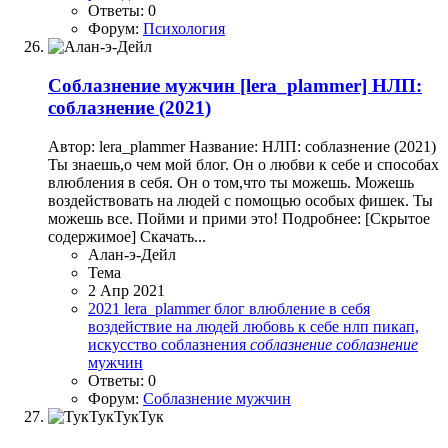
Ответы: 0
Форум:
Психология
Соблазнение мужчин
[lera_plammer] НЛП:
соблазнение (2021)
Автор: lera_plammer Название: НЛП: соблазнение (2021)
Ты знаешь,о чем мой блог. Он о любви к себе и способах
влюбления в себя. Он о том,что ты можешь. Можешь
воздействовать на людей с помощью особых фишек. Ты
можешь все. Пойми и прими это! Подробнее: [Скрытое
содержимое] Скачать...
Алан-э-Дейл
Тема
2 Апр 2021
2021
lera_plammer
блог
влюбление в себя
воздействие на людей
любовь к себе
нлп
пикап,
искусство соблазнения
соблазнение
соблазнение
мужчин
Ответы: 0
Форум:
Соблазнение мужчин