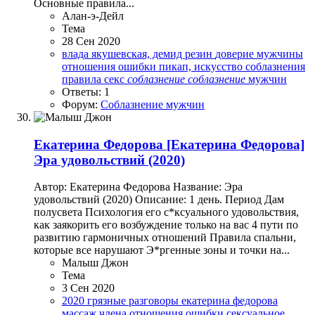
Основные правила...
Алан-э-Дейл
Тема
28 Сен 2020
влада якушевская, демид резин
доверие
мужчины
отношения
ошибки
пикап, искусство соблазнения
правила
секс
соблазнение
соблазнение
мужчин
Ответы: 1
Форум:
Соблазнение мужчин
Екатерина Федорова
[Екатерина Федорова]
Эра удовольствий (2020)
Автор: Екатерина Федорова Название: Эра
удовольствий (2020) Описание: 1 день. Период Дам
полусвета Психология его с*ксуального удовольствия,
как заякорить его возбуждение только на вас 4 пути по
развитию гармоничных отношений Правила спальни,
которые все нарушают Э*ргенные зоны и точки на...
Малыш Джон
Тема
3 Сен 2020
2020
грязные разговоры
екатерина федорова
массаж члена
отношения
ошибки
сексуальное