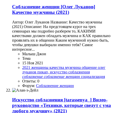
Соблазнение женщин
[Олег Луканов]
Качество мужчины (2021)
Автор: Олег Луканов Название: Качество мужчины
(2021) Описание: На предстоящем курсе на трех
семинарах мы подробно разберем то, КАКИМИ
качествами должен обладать мужчина и КАК правильно
проявлять их в общении Каким мужчиной нужно быть,
чтобы девушки выбирали именно тебя? Самое
интересное...
Малыш Джон
Тема
15 Ноя 2021
2021
женщины
качества
мужчина
общение
олег
луканов
пикап, искусство соблазнения
соблазнение
соблазнение
женщин
социализация
Ответы: 0
Форум:
Соблазнение женщин
Искусство соблазнения
[tarassenya_] Видео-
руководство «Техники, которые сведут с ума
любого мужчину» (2021)