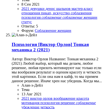
8 Сен 2021
2021
девушки
денис шальнов
мастер-класс
отношения
пикап, искусство соблазнения
психология
соблазнение
соблазнение
женщин
статус
Ответы: 5
Форум:
Соблазнение женщин
Психология
[Виктор Орлов] Тонкая
механика 2 (2021)
Автор: Виктор Орлов Название: Тонкая механика 2
(2021) Любой выбор, который мы делаем, любое
решение, любая прихоть мотивируют нас только если
мы вообразим результат и оценим красоту и четкость
этой картинки. Если она нам в кайф, то мы примем
данное решение. Иначе хрен нас убедишь. Когда мы...
Алан-э-Дейл
Тема
13 Авг 2021
2021
виктор орлов
воображение
красота
мотивация
психология
решение
соблазнение
убеждение
четкость