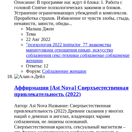
Описание: В программе нас ждут 4 блока: 1. Работа с
головой Снятие психологических зажимов и блоков.
Устранение ограничивающих убеждений и комплексов.
Проработка страхов. Избавление от чувств злобы, стыда,
ненависти, зависти, обиды...
Малыш Джон
Тема
22 Авг 2022
"психология
2022
instructor_77
знакомства
манипуляции
отношения
пикап, искусство
соблазнения
секс-техники
соблазнение
соблазнение
женщин
Ответы: 12
Форум:
Соблазнение женщин
Аффирмации
[Ast Nova] Сверхъестественная
привлекательность (2022)
Автор: Ast Nova Название: Сверхъестественная
привлекательность (2022) Древние сказания у многих
наций о демонах и ангелах, владеющих чарами
соблазнения, не лишены оснований.
Сверхъестественная красота, сексуальный магнетизм –