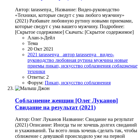
Автор: tarassenya_ Название: Видео-руководство
«Техники, которые сведут с ума любого мужчину»
(2021) Разбавьте любовную рутину новыми приемами,
которые сведут с ума вашего мужчину. Подробнее:
[Скрытое содержимое] Скачать: [Скрытое содержимое]
Алан-э-Дейл
Тема
20 Окт 2021
2021
tarassenya_
автор tarassenya_
видео-
руководство
любовная рутина
мужчина
новые
приемы
пикап, искусство соблазнения
соблазнение
техники
Ответы: 2
Форум:
Пикап, искусство соблазнения
Соблазнение женщин
[Олег Луканов]
Свидание на результат (2021)
Автор: Олег Луканов Название: Свидание на результат
(2021) Описание: Иногда ты не хочешь долгих свиданий
и ухаживаний. Ты всего лишь хочешь сделать так, чтобы
сближение с девушкой происходило уже на первой