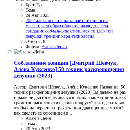
Брат Тук
Тема
29 Авг 2023
2022
алекс лесли
анкета
лайт-технология
мессанджер
образ
общение
развод на секс
свидание
соблазнение
стиль мах
тиндер
топ
девушки
тренинг
хард-технология
Ответы: 8
Форум:
Алекс Лесли
Соблазнение женщин
[Дмитрий Шевчук,
Алёна Куксенко] 50 техник раскрепощения
девушки (2023)
Автор: Дмитрий Шевчук, Алёна Куксенко Название: 50
техник раскрепощения девушки (2023) Ты далеко не раз
и даже не два интересовался в чатах и может лично: как
грамотно раскрепостить свою подругу? как сделать так
чтобы она перестала трахать твои драгоценные мозги?
как сделать ее союзницей в...
Алан-э-Дейл
Тема
20 Апр 2023