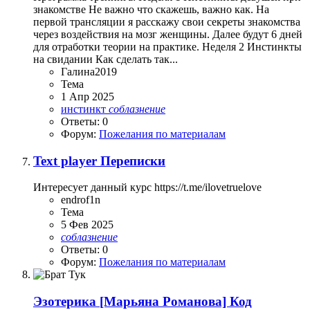
знакомстве Не важно что скажешь, важно как. На
первой трансляции я расскажу свои секреты знакомства
через воздействия на мозг женщины. Далее будут 6 дней
для отработки теории на практике. Неделя 2 Инстинкты
на свидании Как сделать так...
Галина2019
Тема
1 Апр 2025
инстинкт
соблазнение
Ответы: 0
Форум:
Пожелания по материалам
Text player Переписки
Интересует данный курс https://t.me/ilovetruelove
endrof1n
Тема
5 Фев 2025
соблазнение
Ответы: 0
Форум:
Пожелания по материалам
Эзотерика
[Марьяна Романова] Код