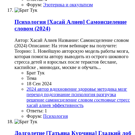
Форум:
Эзотерика и оккультизм
Психология
[Хасай Алиев] Самоисцеление
словом (2024)
Автор: Хасай Алиев Название: Самоисцеление словом
(2024) Описание: На этом вебинаре вы получите:
Теорию: 1. Новейшую авторскую модель работы мозга,
которая помогла автору выводить из острого шокового
стресса детей и взрослых после терактов беслане,
каспийске , минводах, москве и обучать...
Брат Тук
Тема
18 Сен 2024
2024
автор
вдохновение
здоровье
методика
мозг
переход
подсознание
психология
разгрузка
решение
самоисцеление словом
состояние
стресс
хасай алиев
эффективность
Ответы: 1
Форум:
Психология
Долголетие
[Татьяна Курчина] Гладкий лоб