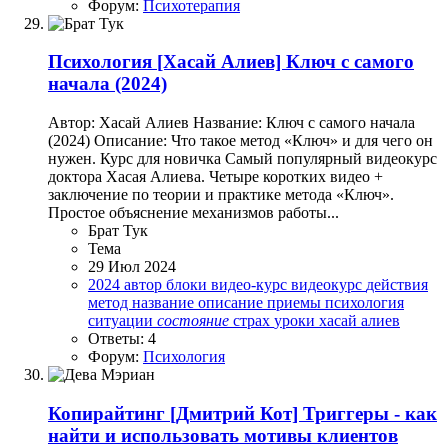
Форум:
Психотерапия
Психология
[Хасай Алиев] Ключ с самого
начала (2024)
Автор: Хасай Алиев Название: Ключ с самого начала
(2024) Описание: Что такое метод «Ключ» и для чего он
нужен. Курс для новичка Самый популярный видеокурс
доктора Хасая Алиева. Четыре коротких видео +
заключение по теории и практике метода «Ключ».
Простое объяснение механизмов работы...
Брат Тук
Тема
29 Июл 2024
2024
автор
блоки
видео-курс
видеокурс
действия
метод
название
описание
приемы
психология
ситуации
состояние
страх
уроки
хасай алиев
Ответы: 4
Форум:
Психология
Копирайтинг
[Дмитрий Кот] Триггеры - как
найти и использовать мотивы клиентов