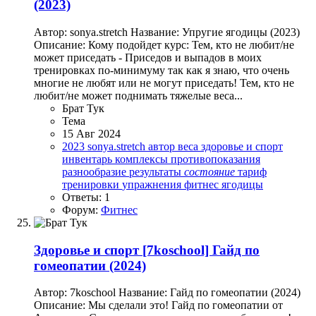
(2023)
Автор: sonya.stretch Название: Упругие ягодицы (2023)
Описание: Кому подойдет курс: Тем, кто не любит/не
может приседать - Приседов и выпадов в моих
тренировках по-минимуму так как я знаю, что очень
многие не любят или не могут приседать! Тем, кто не
любит/не может поднимать тяжелые веса...
Брат Тук
Тема
15 Авг 2024
2023
sonya.stretch
автор
веса
здоровье и спорт
инвентарь
комплексы
противопоказания
разнообразие
результаты
состояние
тариф
тренировки
упражнения
фитнес
ягодицы
Ответы: 1
Форум:
Фитнес
Здоровье и спорт
[7koschool] Гайд по
гомеопатии (2024)
Автор: 7koschool Название: Гайд по гомеопатии (2024)
Описание: Мы сделали это! Гайд по гомеопатии от