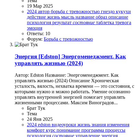
Тема
19 Мар 2025
2024
автор
борьба с тревожностью
гнездо кукухи
действие
жизнь
мысль
название
образ
описание
психология
результат
состояние
таблетка
тревога
эмоция
Ответы: 10
Форум:
Борьба с тревожностью
Энергия
[Edston] Энергоменеджмент. Как
управлять жизнью (2024)
Автор: Edston Название: Энергоменеджмент. Как
управлять жизнью (2024) Описание Хроническая
усталость, вялость, нехватка времени — это состояния, с
которыми нужно и можно работать. Умение осознанно
управлять внутренней энергией помогает управлять
жизненными процессами. Максим Виноградов...
Брат Тук
Тема
24 Янв 2025
2024
edston
видеоуроки
жизнь
знания
изменения
комфорт
курс
понимание
программа
процессы
психология
состояние
управление
энергия