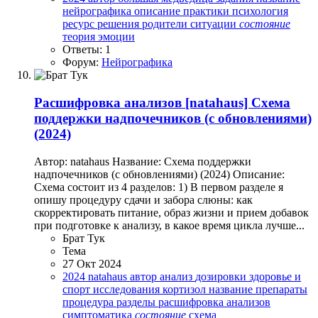
нейрографика
описание
практики
психология
ресурс
решения
родители
ситуации
состояние
теория
эмоции
Ответы: 1
Форум:
Нейрографика
Расшифровка анализов
[natahaus] Схема
поддержки надпочечников (с обновлениями)
(2024)
Автор: natahaus Название: Схема поддержки
надпочечников (с обновлениями) (2024) Описание:
Схема состоит из 4 разделов: 1) В первом разделе я
опишу процедуру сдачи и забора слюны: как
скорректировать питание, образ жизни и прием добавок
при подготовке к анализу, в какое время цикла лучше...
Брат Тук
Тема
27 Окт 2024
2024
natahaus
автор
анализ
дозировки
здоровье и
спорт
исследования
кортизол
название
препараты
процедура
разделы
расшифровка анализов
симптоматика
состояние
схема