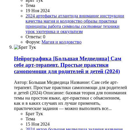
Брат Тук
Тема
19 Ноя 2024
2024
артефакты
атлантида
внимание
инструкции
качества
магия и колдовство
образы
практика
принципы
работа
символы
состояние
техники
урок
эзотерика и оккультизм
Ответы: 0
Форум:
Магия и колдовство
Нейрографика
[Большая Медведица] Сам
себе арт-терапевт. Простые практики
самопомощи для родителей и детей (2024)
Автор: Большая Медведица Название: Сам себе арт-
терапевт. Простые практики самопомощи для родителей
и детей (2024) Описание: базовая теория для понимания
темы на простом языке, арт-практики с объяснением,
как и в каких случаях их лучше применять,
практические задания ― можно выполнять все...
Брат Тук
Тема
15 Ноя 2024
2024
автор
большая медведица
задания
название