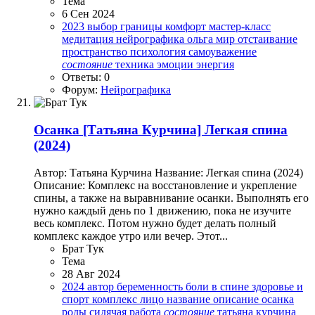
Тема
6 Сен 2024
2023
выбор
границы
комфорт
мастер-класс
медитация
нейрографика
ольга мир
отстаивание
пространство
психология
самоуважение
состояние
техника
эмоции
энергия
Ответы: 0
Форум:
Нейрографика
Осанка
[Татьяна Курчина] Легкая спина
(2024)
Автор: Татьяна Курчина Название: Легкая спина (2024)
Описание: Комплекс на восстановление и укрепление
спины, а также на выравнивание осанки. Выполнять его
нужно каждый день по 1 движению, пока не изучите
весь комплекс. Потом нужно будет делать полный
комплекс каждое утро или вечер. Этот...
Брат Тук
Тема
28 Авг 2024
2024
автор
беременность
боли в спине
здоровье и
спорт
комплекс
лицо
название
описание
осанка
роды
сидячая работа
состояние
татьяна курчина