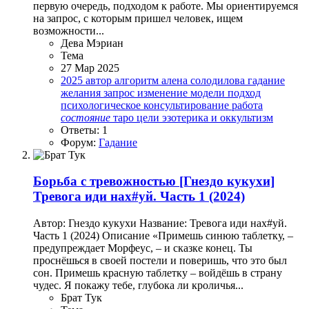
первую очередь, подходом к работе. Мы ориентируемся
на запрос, с которым пришел человек, ищем
возможности...
Дева Мэриан
Тема
27 Мар 2025
2025
автор
алгоритм
алена солодилова
гадание
желания
запрос
изменение
модели
подход
психологическое консультирование
работа
состояние
таро
цели
эзотерика и оккультизм
Ответы: 1
Форум:
Гадание
Борьба с тревожностью
[Гнездо кукухи]
Тревога иди нах#уй. Часть 1 (2024)
Автор: Гнездо кукухи Название: Тревога иди нах#уй.
Часть 1 (2024) Описание «Примешь синюю таблетку, –
предупреждает Морфеус, – и сказке конец. Ты
проснёшься в своей постели и поверишь, что это был
сон. Примешь красную таблетку – войдёшь в страну
чудес. Я покажу тебе, глубока ли кроличья...
Брат Тук