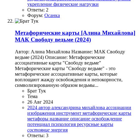
укрепление
физические нагрузки
Ответы: 2
Форум:
Осанка
Метафорические карты
[Алина Михайлова]
МАК Свободу ведьме (2024)
Автор: Алина Михайлова Название: МАК Свободу
ведьме (2024) Описание: Метафорические
ассоциативные карты "Свободу ведьме"
Метафорические карты "Свободу ведьме" - это
метафорические ассоциативные карты, которые
воплощают жажду освобождения и непокорности,
символизированную образом ведьмы...
Брат Тук
Тема
26 Авг 2024
2024
автор
александрина михайлова
ассоциации
изображения
инструмент
метафорические карты
метафоры
название
описание
освобождение
потенциал
психология
ресурсные карты
состояние
энергия
Ответы: 3