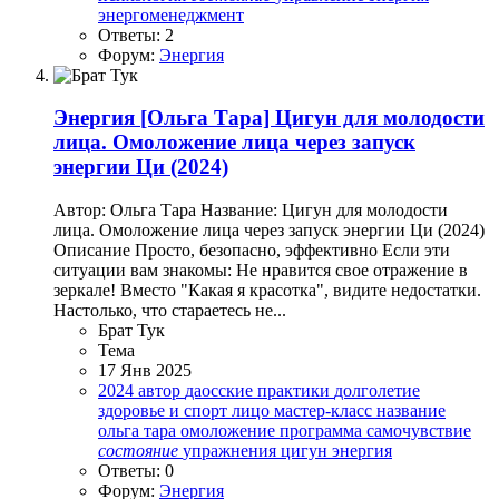
энергоменеджмент
Ответы: 2
Форум:
Энергия
Энергия
[Ольга Тара] Цигун для молодости
лица. Омоложение лица через запуск
энергии Ци (2024)
Автор: Ольга Тара Название: Цигун для молодости
лица. Омоложение лица через запуск энергии Ци (2024)
Описание Просто, безопасно, эффективно Если эти
ситуации вам знакомы: Не нравится свое отражение в
зеркале! Вместо "Какая я красотка", видите недостатки.
Настолько, что стараетесь не...
Брат Тук
Тема
17 Янв 2025
2024
автор
даосские практики
долголетие
здоровье и спорт
лицо
мастер-класс
название
ольга тара
омоложение
программа
самочувствие
состояние
упражнения
цигун
энергия
Ответы: 0
Форум:
Энергия