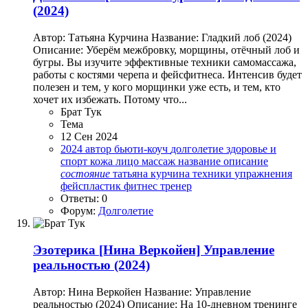
(2024)
Автор: Татьяна Курчина Название: Гладкий лоб (2024)
Описание: Уберём межбровку, морщины, отёчный лоб и
бугры. Вы изучите эффективные техники самомассажа,
работы с костями черепа и фейсфитнеса. Интенсив будет
полезен и тем, у кого морщинки уже есть, и тем, кто
хочет их избежать. Потому что...
Брат Тук
Тема
12 Сен 2024
2024
автор
бьюти-коуч
долголетие
здоровье и
спорт
кожа
лицо
массаж
название
описание
состояние
татьяна курчина
техники
упражнения
фейспластик
фитнес тренер
Ответы: 0
Форум:
Долголетие
Эзотерика
[Нина Веркойен] Управление
реальностью (2024)
Автор: Нина Веркойен Название: Управление
реальностью (2024) Описание: На 10-дневном тренинге