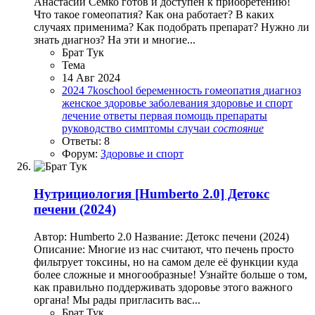
Анастасии Семко готов и доступен к приобретению!
Что такое гомеопатия? Как она работает? В каких
случаях применима? Как подобрать препарат? Нужно ли
знать диагноз? На эти и многие...
Брат Тук
Тема
14 Авг 2024
2024
7koschool
беременность
гомеопатия
диагноз
женское здоровье
заболевания
здоровье и спорт
лечение
ответы
первая помощь
препараты
руководство
симптомы
случаи
состояние
Ответы: 8
Форум:
Здоровье и спорт
Нутрициология
[Humberto 2.0] Детокс
печени (2024)
Автор: Humberto 2.0 Название: Детокс печени (2024)
Описание: Многие из нас считают, что печень просто
фильтрует токсины, но на самом деле её функции куда
более сложные и многообразные! Узнайте больше о том,
как правильно поддерживать здоровье этого важного
органа! Мы рады пригласить вас...
Брат Тук