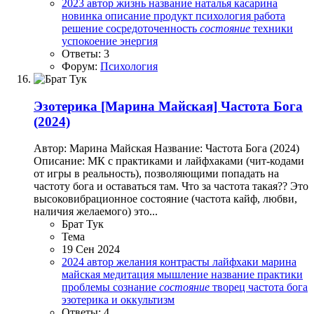
2023
автор
жизнь
название
наталья касарина
новинка
описание
продукт
психология
работа
решение
сосредоточенность
состояние
техники
успокоение
энергия
Ответы: 3
Форум:
Психология
Эзотерика
[Марина Майская] Частота Бога
(2024)
Автор: Марина Майская Название: Частота Бога (2024)
Описание: МК с практиками и лайфхаками (чит-кодами
от игры в реальность), позволяющими попадать на
частоту бога и оставаться там. Что за частота такая?? Это
высоковибрационное состояние (частота кайф, любви,
наличия желаемого) это...
Брат Тук
Тема
19 Сен 2024
2024
автор
желания
контрасты
лайфхаки
марина
майская
медитация
мышление
название
практики
проблемы
сознание
состояние
творец
частота бога
эзотерика и оккультизм
Ответы: 4