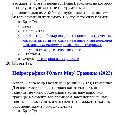
вас ждёт: 1. Новый вебинар Нины Веркойен, на котором
вы получите уникальные инструменты и
дополнительные, ещё более глубинные знания по теме
материализации желаемого. Вы познаете силу прямой...
Брат Тук
Тема
10 Сен 2024
2024
автор
вебинар
вопросы
знания
инструменты
материализация
методика
название
нина веркойен
описание
состояние
тренинг
чат
эзотерика и
оккультизм
энергетические сессии
Ответы: 4
Форум:
Эзотерика и оккультизм
Нейрографика
[Ольга Мир] Границы (2023)
Автор: Ольга Мир Название: Границы (2023) Описание:
Для кого мастер класс не знаю как отстаивать личные
границы не умею отслеживать когда нарушают мои
границы в моменте все время вам дают непрошенные
советы как поступить и что сделать не можете отказать
родственникам в помощи, хотя не...
Брат Тук