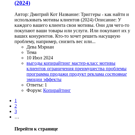
(2024)
Автор: Дмитрий Кот Название: Триггеры - как найти и
использовать мотивы клиентов (2024) Описание: У
каждого вашего клиента свои мотивы. Они для чего-то
покупают ваши товары или услуги. Или покупают их у
ваших конурентов. Кто-то хочет решить насущную
проблему, например, снизить вес или...
Дева Мэриан
Тема
10 Июл 2024
выгоды
копирайтинг
мастер-класс
мотивы
клиентов
ограничения
преимущества
проблемы
программа
продажи
продукт
реклама
состояние
эмоции
эффекты
Ответы: 1
Форум:
Копирайтинг
1
2
3
…
Перейти к странице