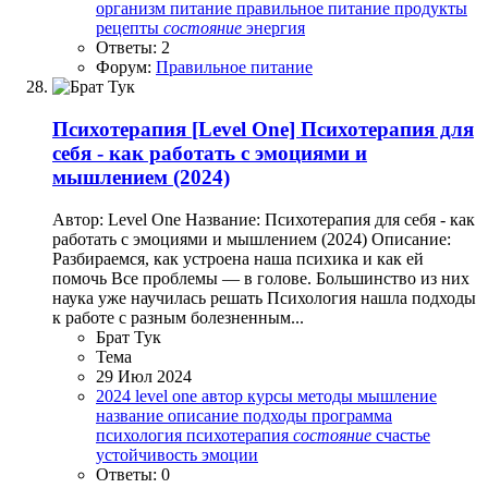
организм
питание
правильное питание
продукты
рецепты
состояние
энергия
Ответы: 2
Форум:
Правильное питание
Психотерапия
[Level One] Психотерапия для
себя - как работать с эмоциями и
мышлением (2024)
Автор: Level One Название: Психотерапия для себя - как
работать с эмоциями и мышлением (2024) Описание:
Разбираемся, как устроена наша психика и как ей
помочь Все проблемы — в голове. Большинство из них
наука уже научилась решать Психология нашла подходы
к работе с разным болезненным...
Брат Тук
Тема
29 Июл 2024
2024
level one
автор
курсы
методы
мышление
название
описание
подходы
программа
психология
психотерапия
состояние
счастье
устойчивость
эмоции
Ответы: 0