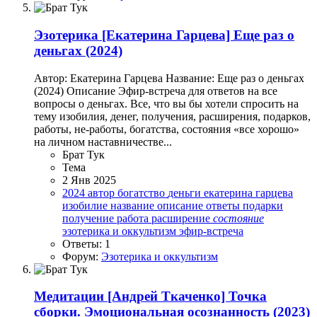
Эзотерика
[Екатерина Гарцева] Еще раз о
деньгах (2024)
Автор: Екатерина Гарцева Название: Еще раз о деньгах
(2024) Описание Эфир-встреча для ответов на все
вопросы о деньгах. Все, что вы бы хотели спросить на
тему изобилия, денег, получения, расширения, подарков,
работы, не-работы, богатства, состояния «все хорошо»
на личном наставничестве...
Брат Тук
Тема
2 Янв 2025
2024
автор
богатство
деньги
екатерина гарцева
изобилие
название
описание
ответы
подарки
получение
работа
расширение
состояние
эзотерика и оккультизм
эфир-встреча
Ответы: 1
Форум:
Эзотерика и оккультизм
Медитации
[Андрей Ткаченко] Точка
сборки. Эмоциональная осознанность (2023)