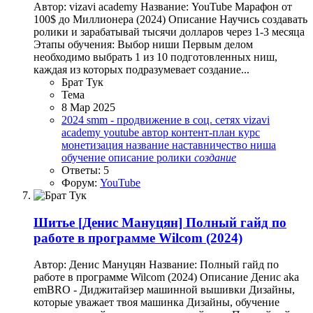
Автор: vizavi academy Название: YouTube Марафон от
100$ до Миллионера (2024) Описание Научись создавать
ролики и зарабатывай тысячи долларов через 1-3 месяца
Этапы обучения: Выбор ниши Первым делом
необходимо выбрать 1 из 10 подготовленных ниш,
каждая из которых подразумевает создание...
Брат Тук
Тема
8 Мар 2025
2024
smm - продвижение в соц. сетях
vizavi
academy
youtube
автор
контент-план
курс
монетизация
название
наставничество
ниша
обучение
описание
ролики
создание
Ответы: 5
Форум:
YouTube
Шитье
[Денис Мануцян] Полный гайд по
работе в программе Wilcom (2024)
Автор: Денис Мануцян Название: Полный гайд по
работе в программе Wilcom (2024) Описание Денис aka
emBRO - Диджитайзер машинной вышивки Дизайны,
которые уважает твоя машинка Дизайны, обучение