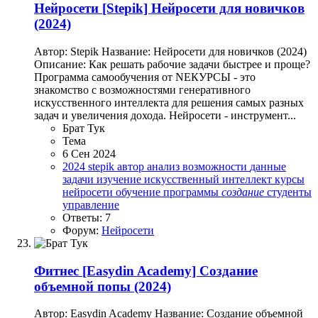
Нейросети
[Stepik] Нейросети для новичков
(2024)
Автор: Stepik Название: Нейросети для новичков (2024)
Описание: Как решать рабочие задачи быстрее и проще?
Программа самообучения от NEКУРСЫ - это
знакомство с возможностями генеративного
искусственного интеллекта для решения самых разных
задач и увеличения дохода. Нейросети - инструмент...
Брат Тук
Тема
6 Сен 2024
2024
stepik
автор
анализ
возможности
данные
задачи
изучение
искусственный интеллект
курсы
нейросети
обучение
программы
создание
студенты
управление
Ответы: 7
Форум:
Нейросети
Фитнес
[Easydin Academy] Создание
объемной попы (2024)
Автор: Easydin Academy Название: Создание объемной