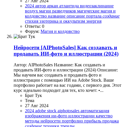
27 Авг 2024
2024
автор
аркан
атлантида
видеозаклинание
воздух
магии разведчиков
магические
магия и
колдовство
название
описание
портала
создание
стихия
эзотерика и оккультизм
энергия
Ответы: 0
Форум:
Магия и колдовство
Нейросети
[AIPhotoSales] Как создавать и
продавать ИИ-фото и иллюстрации (2024)
Автор: AIPhotoSales Название: Как создавать и
продавать ИИ-фото и иллюстрации (2024) Описание:
Мы научим вас создавать и продавать фото и
иллюстрации с помощью ИИ на Adobe Stock. Ваше
портфолио работает на вас годами, с первого дня. Этот
курс идеально подходит для тех, кто хочет: •...
Брат Тук
Тема
27 Авг 2024
2024
adobe stock
aiphotosales
автоматизация
изображения
ии-фото
иллюстрации
качество
методы
нейросети
портфолио
прибыль
продажа
создание
техники
тренды