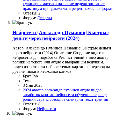
кулинария
мастика
название
неделя
описание
практикум
программа чата
рецепт
создание
форма
Ответы: 2
Форум:
Десерты
Нейросети
[Александр Пуминов] Быстрые
деньги через нейросети (2024)
Автор: Александр Пуминов Название: Быстрые деньги
через нейросети (2024) Описание Создание видео в
нейросетях для заработка Реалистичный видео-аватар,
ролики из текста или аудио с выбранным ведущим,
видео из фото или нейросетевых картинок, перевод на
другие языки в несколько кликов...
Брат Тук
Тема
3 Янв 2025
2024
аватар
александр пуминов
аудио
видео
заработок
монтаж
нейросети
обучение
перевод
ролики
сервис
создание
сценарий
текст
тренинг
Ответы: 8
Форум:
Нейросети