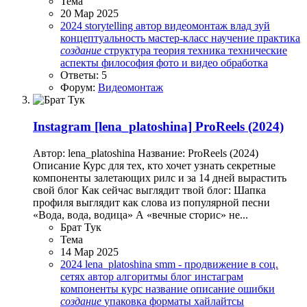
Тема
20 Мар 2025
2024
storytelling
автор
видеомонтаж
влад зуй
концептуальность
мастер-класс
научение
практика
создание
структура
теория
техника
технические
аспекты
философия
фото и видео обработка
Ответы: 5
Форум:
Видеомонтаж
Instagram
[lena_platoshina] ProReels (2024)
Автор: lena_platoshina Название: ProReels (2024)
Описание Курс для тех, кто хочет узнать секретные
компоненты залетающих рилс и за 14 дней вырастить
свой блог Как сейчас выглядит твой блог: Шапка
профиля выглядит как слова из популярной песни
«Вода, вода, водица» А «вечные сторис» не...
Брат Тук
Тема
14 Мар 2025
2024
lena_platoshina
smm - продвижение в соц.
сетях
автор
алгоритмы
блог
инстаграм
компоненты
курс
название
описание
ошибки
создание
упаковка
форматы
хайлайтсы