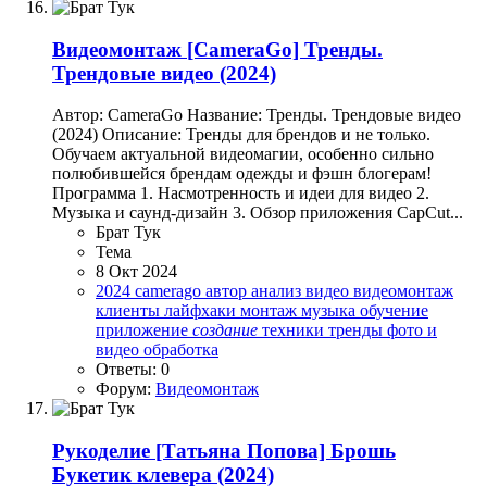
Видеомонтаж
[CameraGo] Тренды.
Трендовые видео (2024)
Автор: CameraGo Название: Тренды. Трендовые видео
(2024) Описание: Тренды для брендов и не только.
Обучаем актуальной видеомагии, особенно сильно
полюбившейся брендам одежды и фэшн блогерам!
Программа 1. Насмотренность и идеи для видео 2.
Музыка и саунд-дизайн 3. Обзор приложения CapCut...
Брат Тук
Тема
8 Окт 2024
2024
camerago
автор
анализ
видео
видеомонтаж
клиенты
лайфхаки
монтаж
музыка
обучение
приложение
создание
техники
тренды
фото и
видео обработка
Ответы: 0
Форум:
Видеомонтаж
Рукоделие
[Татьяна Попова] Брошь
Букетик клевера (2024)