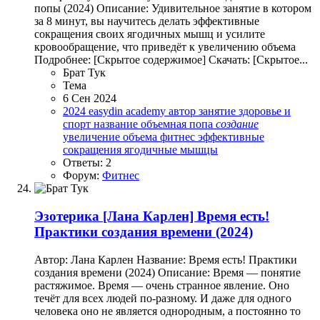
попы (2024) Описание: Удивительное занятие в котором
за 8 минут, вы научитесь делать эффективные
сокращения своих ягодичных мышц и усилите
кровообращение, что приведёт к увеличению объема
Подробнее: [Скрытое содержимое] Скачать: [Скрытое...
Брат Тук
Тема
6 Сен 2024
2024
easydin academy
автор
занятие
здоровье и
спорт
название
объемная попа
создание
увеличение объема
фитнес
эффективные
сокращения
ягодичные мышцы
Ответы: 2
Форум:
Фитнес
Эзотерика
[Лана Карлен] Время есть!
Практики создания времени (2024)
Автор: Лана Карлен Название: Время есть! Практики
создания времени (2024) Описание: Время — понятие
растяжимое. Время — очень странное явление. Оно
течёт для всех людей по-разному. И даже для одного
человека оно не является однородным, а постоянно то