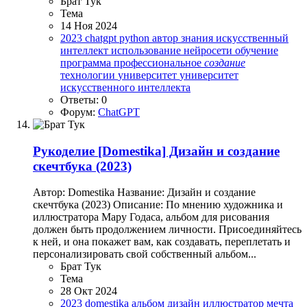
Брат Тук
Тема
14 Ноя 2024
2023
chatgpt
python
автор
знания
искусственный
интеллект
использование
нейросети
обучение
программа
профессиональное
создание
технологии
университет
университет
искусственного интеллекта
Ответы: 0
Форум:
ChatGPT
Рукоделие
[Domestika] Дизайн и создание
скечтбука (2023)
Автор: Domestika Название: Дизайн и создание
скечтбука (2023) Описание: По мнению художника и
иллюстратора Мару Годаса, альбом для рисования
должен быть продолжением личности. Присоединяйтесь
к ней, и она покажет вам, как создавать, переплетать и
персонализировать свой собственный альбом...
Брат Тук
Тема
28 Окт 2024
2023
domestika
альбом
дизайн
иллюстратор
мечта