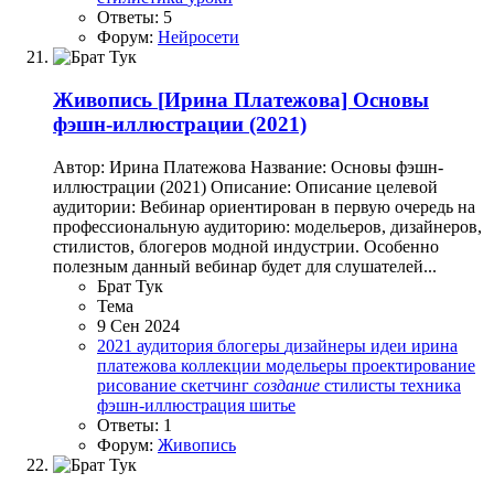
Ответы: 5
Форум:
Нейросети
Живопись
[Ирина Платежова] Основы
фэшн-иллюстрации (2021)
Автор: Ирина Платежова Название: Основы фэшн-
иллюстрации (2021) Описание: Описание целевой
аудитории: Вебинар ориентирован в первую очередь на
профессиональную аудиторию: модельеров, дизайнеров,
стилистов, блогеров модной индустрии. Особенно
полезным данный вебинар будет для слушателей...
Брат Тук
Тема
9 Сен 2024
2021
аудитория
блогеры
дизайнеры
идеи
ирина
платежова
коллекции
модельеры
проектирование
рисование
скетчинг
создание
стилисты
техника
фэшн-иллюстрация
шитье
Ответы: 1
Форум:
Живопись