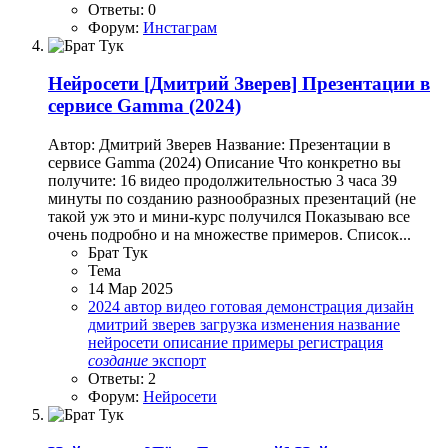
Ответы: 0
Форум:
Инстаграм
Нейросети
[Дмитрий Зверев] Презентации в
сервисе Gamma (2024)
Автор: Дмитрий Зверев Название: Презентации в
сервисе Gamma (2024) Описание Что конкретно вы
получите: 16 видео продолжительностью 3 часа 39
минуты по созданию разнообразных презентаций (не
такой уж это и мини-курс получился Показываю все
очень подробно и на множестве примеров. Список...
Брат Тук
Тема
14 Мар 2025
2024
автор
видео
готовая
демонстрация
дизайн
дмитрий зверев
загрузка
изменения
название
нейросети
описание
примеры
регистрация
создание
экспорт
Ответы: 2
Форум:
Нейросети