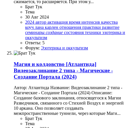
сжимается, то расширяется. При этом у...
Брат Тук
Тема
30 Авг 2024
2024
автор
активация
время
интенсив
качества
коуч
лана карлен
отношения
практики
развитие
семинары
создание
состояния
техники
эзотерика и
оккультизм
Ответы: 5
Форум:
Эзотерика и оккультизм
Магия и колдовство
[Атлантида]
Видеозаклинание 2 типа - Магические -
Создание Портала (2024)
Автор: Атлантида Название: Видеозаклинание 2 типа -
Магические - Создание Портала (2024) Описание:
Создание базового заклинания, относящегося к Магии
Разведчиков, связанного со Стихией Воздух и энергией
10 аркана. Оно позволяет создавать
межпространственные туннели, через которые Маги...
Брат Тук
Тема