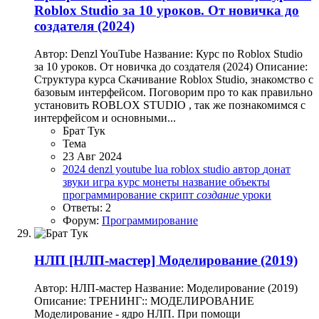
Roblox Studio за 10 уроков. От новичка до
создателя (2024)
Автор: Denzl YouTube Название: Курс по Roblox Studio
за 10 уроков. От новичка до создателя (2024) Описание:
Структура курса Скачивание Roblox Studio, знакомство с
базовым интерфейсом. Поговорим про то как правильно
установить ROBLOX STUDIO , так же познакомимся с
интерфейсом и основными...
Брат Тук
Тема
23 Авг 2024
2024
denzl youtube
lua
roblox studio
автор
донат
звуки
игра
курс
монеты
название
объекты
программирование
скрипт
создание
уроки
Ответы: 2
Форум:
Программирование
НЛП
[НЛП-мастер] Моделирование (2019)
Автор: НЛП-мастер Название: Моделирование (2019)
Описание: ТРЕНИНГ:: МОДЕЛИРОВАНИЕ
Моделирование - ядро НЛП. При помощи