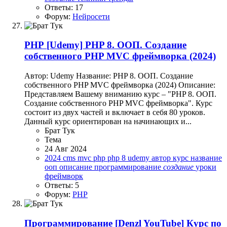
Ответы: 17
Форум:
Нейросети
PHP
[Udemy] PHP 8. ООП. Создание
собственного PHP MVC фреймворка (2024)
Автор: Udemy Название: PHP 8. ООП. Создание
собственного PHP MVC фреймворка (2024) Описание:
Представляем Вашему вниманию курс – "PHP 8. ООП.
Создание собственного PHP MVC фреймворка". Курс
состоит из двух частей и включает в себя 80 уроков.
Данный курс ориентирован на начинающих и...
Брат Тук
Тема
24 Авг 2024
2024
cms
mvc
php
php 8
udemy
автор
курс
название
ооп
описание
программирование
создание
уроки
фреймворк
Ответы: 5
Форум:
PHP
Программирование
[Denzl YouTube] Курс по