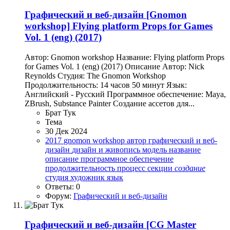
Графический и веб-дизайн
[Gnomon
workshop] Flying platform Props for Games
Vol. 1 (eng) (2017)
Автор: Gnomon workshop Название: Flying platform Props
for Games Vol. 1 (eng) (2017) Описание Автор: Nick
Reynolds Студия: The Gnomon Workshop
Продолжительность: 14 часов 50 минут Язык:
Английский - Русский Программное обеспечение: Maya,
ZBrush, Substance Painter Создание ассетов для...
Брат Тук
Тема
30 Дек 2024
2017
gnomon workshop
автор
графический и веб-
дизайн
дизайн и живопись
модель
название
описание
программное обеспечение
продолжительность
процесс
секции
создание
студия
художник
язык
Ответы: 0
Форум:
Графический и веб-дизайн
Графический и веб-дизайн
[CG Master