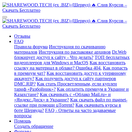
Отзывы
FAQ
Правила форума
Инструкция по скачиванию
материалов
Инструкция по распаковке архивов
Dr.Web
блокирует доступ к сайту - Что делать?
ТОП бесплатных
видеоплееров для Windows и MacOS
Как восстановить
ссылку на материал в облаке? Ошибка 404.
Как попасть
в премиум чат?
Как восстановить доступ к утерянному
аккаунту?
Как получить доступ к сайту партнеров
DMC.RIP?
Как стать Просветленным, если куплен
тариф «Разбойник»?
Как оплатить премиум в Украине и
Казахстане?
Как скачивать с «Облако Mail.ru» и
«Яндекс.Диск» в Украине?
Как скачать файл по magnet-
ссылке при помощи µTorrent?
Как скачивать курсы в
боте Шервуда?
FAQ - Ответы на часто задаваемые
вопросы
Помощь
Создать обращение
Форумы