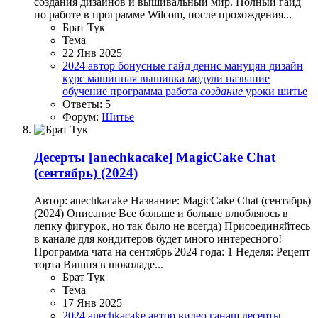
создания дизайнов и вышивальный мир. Полный гайд
по работе в программе Wilcom, после прохождения...
Брат Тук
Тема
22 Янв 2025
2024
автор
бонусные
гайд
денис мануцян
дизайн
курс
машинная вышивка
модули
название
обучение
программа
работа
создание
уроки
шитье
Ответы: 5
Форум:
Шитье
Десерты
[anechkacake] MagicCake Chat
(сентябрь) (2024)
Автор: anechkacake Название: MagicCake Chat (сентябрь)
(2024) Описание Все больше и больше влюбляюсь в
лепку фигурок, но так было не всегда) Присоединяйтесь
в канале для кондитеров будет много интересного!
Программа чата на сентябрь 2024 года: 1 Неделя: Рецепт
торта Вишня в шоколаде...
Брат Тук
Тема
17 Янв 2025
2024
anechkacake
автор
видео
ганаш
десерты