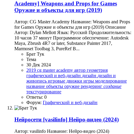
Academy] Weapons and Props for Games
Оружие и объекты для игр (2019)
Автор: CG Master Academy Название: Weapons and Props
for Games Оружие и объекты для игр (2019) Описание
Автор: Dylan Mellott Язык: Русский Продолжительность:
10 часов 37 минут Программное обеспечение: Autodesk
Maya, Zbrush 4R7 or later, Substance Painter 2017,
Marmoset Toolbag 3, PureRef В...
Брат Тук
Тема
30 Дек 2024
2019
cg master academy
автор
геометрия
графический и веб-дизайн
дизайн
дизайн и
живопись
игровые движки
игры
моделирование
название
объекты
оружие
рендеринг
создание
текстурирование
Ответы: 0
Форум:
Графический и веб-дизайн
Нейросети
[vasilinfo] Нейро-видео (2024)
Автор: vasilinfo Название: Нейро-видео (2024)