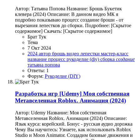
Автор: Татьяна Попова Название: Брошь Букетик
клевера (2024) Описание: В данном видео МК я
подробно показываю процесс создание броши - от
вырезания лепестков до сборки. Подробнее: [Скрытое
содержимое] Скачать: [Скрытое содержимое]
Брат Тук
Тема
7 Окт 2024
2024
автор
брошь
видео
лепестки
мастер-класс
название
процесс
рукоделие (diy)
сборка
создание
татьяна попова
Ответы: 1
Форум:
Рукоделие (DIY)
Разработка игр
[Udemy] Моя собственная
Метавселенная Roblox. Анимация (2024)
Автор: Udemy Название: Моя собственная
Метавселенная Roblox. Анимация (2024) Описание:
Язык курса: корейский. Бонус - русская аудио дорожка
Чему Вы научитесь: Узнаете, как использовать Roblox
Studio и Moon Animator. Создадим базовые движения и