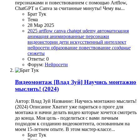
персонажами и повествованием с помощью Artflow,
ChatGPT и Canva за считанные минуты! Чему вы...
Брат Тук
Тема
28 Мар 2025
2025
artflow
canva
chatgpt
udemy
автоматизация
анимация
анимированные персонажи
видеоистории
дети
искусственный интеллект
нейросети
образование
повествование
создание
сюжеты
Ответы: 0
Форум:
Нейросети
Видеомонтаж
[Влад Зуй] Научись монтажно
мыслить! (2024)
Автор: Влад Зуй Название: Научись монтажно мыслить!
(2024) Описание Хватит уже париться о проге для
монтажа и начни делать видео которые хочется смотреть
до конца. Моя цель - поделиться с вами личным
подходом к созданию видеоконтента, основанным на
моем 15-летнем опыте. В этом мастер-классе...
Брат Тук