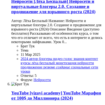
Нейросети
[Лёха Беспалый] Нейросети и
виртуальные блогеры 2.0. Создание и
продвижение для взрывного роста (2024)
Автор: Лёха Беспалый Название: Нейросети и
виртуальные блогеры 2.0. Создание и продвижение для
взрывного роста (2024) Описание Введение (доступно
бесплатно) Рассказываю об особенностях курса, о том
что его отличает от всего, что есть в интернете и делюсь
некоторыми лайфхаками. Урок 0...
Брат Тук
Тема
11 Мар 2025
2024
автор
блогеры
видео
голос
знания
контент
курсы
лёха беспалый
монетизация
нейросети
продвижение
резюме
создание
социальные сети
уроки
Ответы: 5
Форум:
Нейросети
YouTube
[vizavi academy] YouTube Марафон
от 100$ до Миллионера (2024)