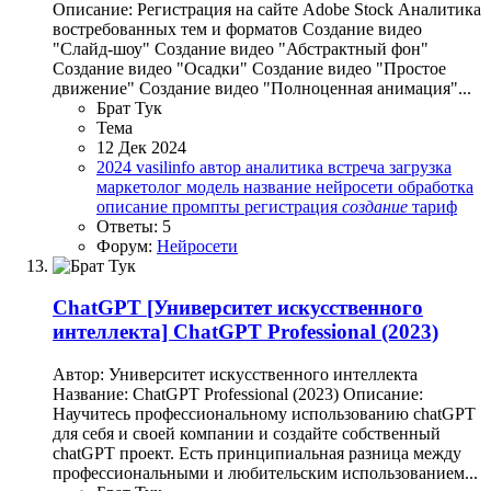
Описание: Регистрация на сайте Adobe Stock Аналитика
востребованных тем и форматов Создание видео
"Слайд-шоу" Создание видео "Абстрактный фон"
Создание видео "Осадки" Создание видео "Простое
движение" Создание видео "Полноценная анимация"...
Брат Тук
Тема
12 Дек 2024
2024
vasilinfo
автор
аналитика
встреча
загрузка
маркетолог
модель
название
нейросети
обработка
описание
промпты
регистрация
создание
тариф
Ответы: 5
Форум:
Нейросети
ChatGPT
[Университет искусственного
интеллекта] ChatGPT Professional (2023)
Автор: Университет искусственного интеллекта
Название: ChatGPT Professional (2023) Описание:
Научитесь профессиональному использованию chatGPT
для себя и своей компании и создайте собственный
chatGPT проект. Есть принципиальная разница между
профессиональными и любительским использованием...