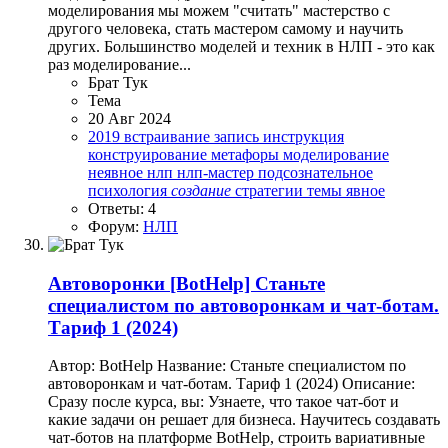
моделирования мы можем "считать" мастерство с
другого человека, стать мастером самому и научить
других. Большинство моделей и техник в НЛП - это как
раз моделирование...
Брат Тук
Тема
20 Авг 2024
2019
встраивание
запись
инструкция
конструирование
метафоры
моделирование
неявное
нлп
нлп-мастер
подсознательное
психология
создание
стратегии
темы
явное
Ответы: 4
Форум:
НЛП
Автоворонки
[BotHelp] Станьте
специалистом по автоворонкам и чат-ботам.
Тариф 1 (2024)
Автор: BotHelp Название: Станьте специалистом по
автоворонкам и чат-ботам. Тариф 1 (2024) Описание:
Сразу после курса, вы: Узнаете, что такое чат-бот и
какие задачи он решает для бизнеса. Научитесь создавать
чат-ботов на платформе BotHelp, строить вариативные