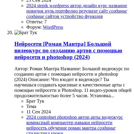
23 Сен 2024
2024
stepik
wordpress
автор
дизайн
курс
название
новичок
нуль
портфолио
результат
сайт
создание
создание
сайтов
устройство
функция
Ответы: 7
Форум:
WordPress
Нейросети
[Роман Мантра] Большой
видеокурс по созданию артов с помощью
нейросети и photoshop (2024)
Автор: Роман Мантра Название: Большой видеокурс по
созданию артов с помощью нейросети и photoshop
(2024) Описание: Что входит в видеокурс? Ты
научишься создавать красивые и качественные арты с
помощью нейросети и Photoshop. 11 видео-уроков общей
продолжительностью более 5 часов. Установка...
Брат Тук
Тема
11 Сен 2024
2024
controlnet
photoshop
автор
арты
видеокурс
комиксный
компьютер
навыки
нейросети
нейросеть
обучение
роман мантра
создание
стилистика
уроки