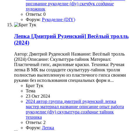
рисование
рукоделие (diy)
скечбук
создание
художник
Ответы: 0
Форум:
Рукоделие (DIY)
Лепка
[Дмитрий Руденский] Весёлый тролль
(2024)
Автор: Дмитрий Руденский Название: Весёлый тролль
(2024) Описание: Скульптура-тайник Материал:
Пластичный гипс, акриловые краски. Техника: Ручная
лепка В МК вы создадите скульптуру-тайник тролля
полностью вылепленную из пластичного гипса своими
руками без использования специальных форм и...
Брат Тук
Тема
23 Окт 2024
2024
автор
группа
дмитрий руденский
лепка
мастер
материал
название
описание
опыт
работа
рукоделие (diy)
скульптура
создание
тайник
техника
Ответы: 2
Форум:
Лепка