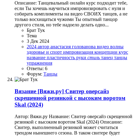
Описание: Танцевальный онлайн курс подходит тебе,
если Ты хочешь научиться импровизировать с нуля и
собирать комплименты на видео СВОИХ танцев, а не
только восхищаться чужими Ты опытный танцор
другого стиля, но тебе надоело делать одно...
Брат Тук
Тема
3 Дек 2024
2024
автор
анастасия голованова
видео
волны
здоровье и спорт
импровизация
концепции
курс
название
пластичность
руки
стиль
танец
танцы
упражнения
Ответы: 6
Форум:
Танцы
Вязание
[Вяжи.ру] Свитер оверсайз
скрещенной резинкой с высоким воротом
Skal (2024)
Автор: Вяжи.ру Название: Свитер оверсайз скрещенной
резинкой с высоким воротом Skal (2024) Описание:
Свитер, выполненный резинкой может считаться
трендом нынешнего сезона. В таком свитере будет