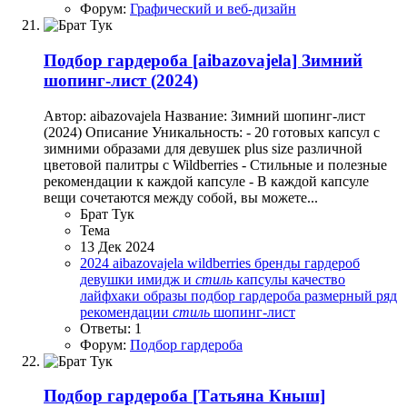
Форум:
Графический и веб-дизайн
Подбор гардероба
[aibazovajela] Зимний
шопинг-лист (2024)
Автор: aibazovajela Название: Зимний шопинг-лист
(2024) Описание Уникальность: - 20 готовых капсул с
зимними образами для девушек plus size различной
цветовой палитры с Wildberries - Стильные и полезные
рекомендации к каждой капсуле - В каждой капсуле
вещи сочетаются между собой, вы можете...
Брат Тук
Тема
13 Дек 2024
2024
aibazovajela
wildberries
бренды
гардероб
девушки
имидж и
стиль
капсулы
качество
лайфхаки
образы
подбор гардероба
размерный ряд
рекомендации
стиль
шопинг-лист
Ответы: 1
Форум:
Подбор гардероба
Подбор гардероба
[Татьяна Кныш]