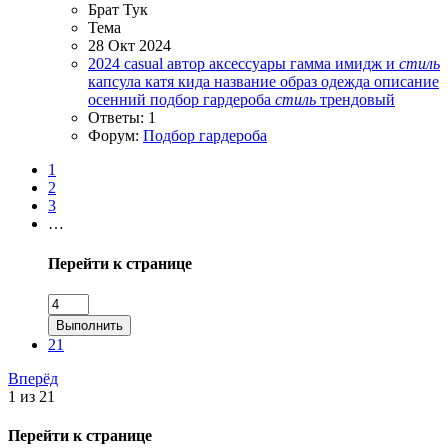
Брат Тук
Тема
28 Окт 2024
2024
casual
автор
аксессуары
гамма
имидж и
стиль
капсула
катя кида
название
образ
одежда
описание
осенний
подбор гардероба
стиль
трендовый
Ответы: 1
Форум:
Подбор гардероба
1
2
3
…
Перейти к странице
Выполнить
21
Вперёд
1 из 21
Перейти к странице