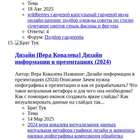
Тема
18 Авг 2025
wildberries
гардероб
капсульный гардероб
мода
онлайн-шопинг
подбор одежды
советы по стилю
сочетание цветов
стиль
фасоны и фигуры
Ответы: 4
Форум:
Подбор гардероба
Дизайн
[Вера Ковалева] Дизайн
информации в презентациях (2024)
Автор: Вера Ковалева Название: Дизайн информации в
презентациях (2024) Описание Зачем нужна
инфографика в презентации и как ее разрабатывать? Что
такое визуальная метафора и для чего она необходима?
Как с помощью иконок создавать яркие слайды? Как
визуализировать данные на слайдах так...
Брат Тук
Тема
14 Мар 2025
2024
вера ковалева
визуализация данных
визуальная метафора
графики
дизайн и живопись
иконки
инфографика
композиция
обработка