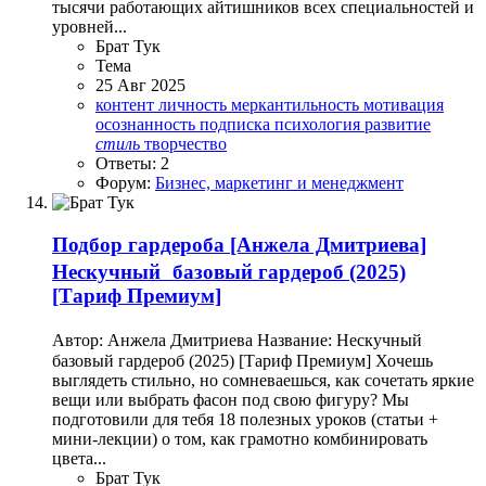
тысячи работающих айтишников всех специальностей и
уровней...
Брат Тук
Тема
25 Авг 2025
контент
личность
меркантильность
мотивация
осознанность
подписка
психология
развитие
стиль
творчество
Ответы: 2
Форум:
Бизнес, маркетинг и менеджмент
Подбор гардероба
[Анжела Дмитриева]
Нескучный базовый гардероб (2025)
[Тариф Премиум]
Автор: Анжела Дмитриева Название: Нескучный
базовый гардероб (2025) [Тариф Премиум] Хочешь
выглядеть стильно, но сомневаешься, как сочетать яркие
вещи или выбрать фасон под свою фигуру? Мы
подготовили для тебя 18 полезных уроков (статьи +
мини-лекции) о том, как грамотно комбинировать
цвета...
Брат Тук