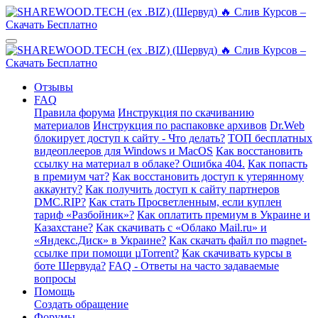
Отзывы
FAQ
Правила форума
Инструкция по скачиванию
материалов
Инструкция по распаковке архивов
Dr.Web
блокирует доступ к сайту - Что делать?
ТОП бесплатных
видеоплееров для Windows и MacOS
Как восстановить
ссылку на материал в облаке? Ошибка 404.
Как попасть
в премиум чат?
Как восстановить доступ к утерянному
аккаунту?
Как получить доступ к сайту партнеров
DMC.RIP?
Как стать Просветленным, если куплен
тариф «Разбойник»?
Как оплатить премиум в Украине и
Казахстане?
Как скачивать с «Облако Mail.ru» и
«Яндекс.Диск» в Украине?
Как скачать файл по magnet-
ссылке при помощи µTorrent?
Как скачивать курсы в
боте Шервуда?
FAQ - Ответы на часто задаваемые
вопросы
Помощь
Создать обращение
Форумы