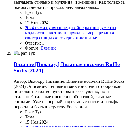
выглядеть стильно и мужчина, и женщина. Как только за
окном становится прохладнее, идеальным...
Брат Тук
Тема
15 Ноя 2024
2024
вяжи.ру
вязание
дизайнеры
инструменты
мода
осень
плотность
пряжа
размеры
резинка
свитер
спицы
стиль
трикотаж
шитье
Ответы: 1
Форум:
Вязание
Вязание
[Вяжи.ру] Вязаные носочки Ruffle
Socks (2024)
Автор: Вяжи.ру Название: Вязаные носочки Ruffle Socks
(2024) Описание: Теплые вязаные носочки с оборочкой
позволят не только чувствовать себя уютно, но и
стильно. Стильные носочки с оборочкой, вязаные
спицами. Уже не первый год вязаные носки и гольфы
перестали быть предметом белья, или...
Брат Тук
Тема
15 Ноя 2024