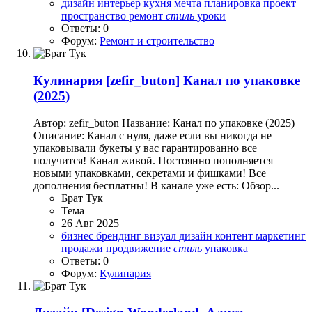
дизайн
интерьер
кухня
мечта
планировка
проект
пространство
ремонт
стиль
уроки
Ответы: 0
Форум:
Ремонт и строительство
Кулинария
[zefir_buton] Канал по упаковке
(2025)
Автор: zefir_buton Название: Канал по упаковке (2025)
Описание: Канал с нуля, даже если вы никогда не
упаковывали букеты у вас гарантированно все
получится! Канал живой. Постоянно пополняется
новыми упаковками, секретами и фишками! Все
дополнения бесплатны! В канале уже есть: Обзор...
Брат Тук
Тема
26 Авг 2025
бизнес
брендинг
визуал
дизайн
контент
маркетинг
продажи
продвижение
стиль
упаковка
Ответы: 0
Форум:
Кулинария