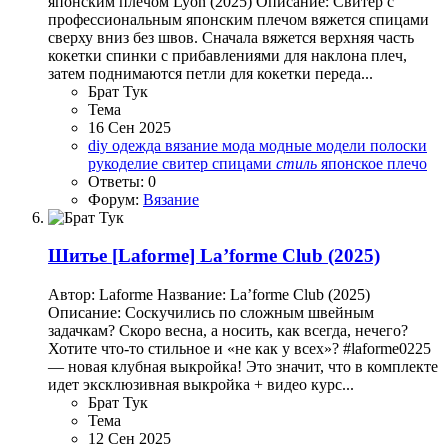
японским плечом Lyon (2025) Описание: Свитер с
профессиональным японским плечом вяжется спицами
сверху вниз без швов. Сначала вяжется верхняя часть
кокетки спинки с прибавлениями для наклона плеч,
затем поднимаются петли для кокетки переда...
Брат Тук
Тема
16 Сен 2025
diy одежда
вязание
мода
модные модели
полоски
рукоделие
свитер
спицами
стиль
японское плечо
Ответы: 0
Форум:
Вязание
Шитье
[Laforme] La’forme Club (2025)
Автор: Laforme Название: La’forme Club (2025)
Описание: Соскучились по сложным швейным
задачкам? Скоро весна, а носить, как всегда, нечего?
Хотите что-то стильное и «не как у всех»? #laforme0225
— новая клубная выкройка! Это значит, что в комплекте
идет эксклюзивная выкройка + видео курс...
Брат Тук
Тема
12 Сен 2025