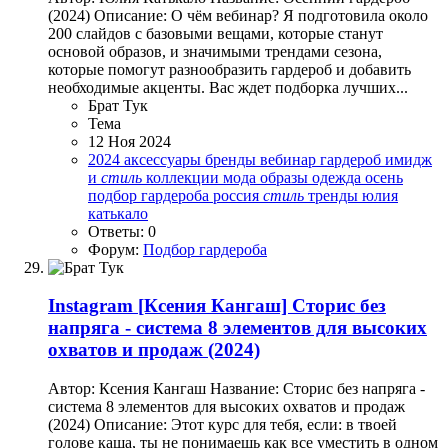
(2024) Описание: О чём вебинар? Я подготовила около
200 слайдов с базовыми вещами, которые станут
основой образов, и значимыми трендами сезона,
которые помогут разнообразить гардероб и добавить
необходимые акценты. Вас ждет подборка лучших...
Брат Тук
Тема
12 Ноя 2024
2024
аксессуары
бренды
вебинар
гардероб
имидж
и
стиль
коллекции
мода
образы
одежда
осень
подбор гардероба
россия
стиль
тренды
юлия
катькало
Ответы: 0
Форум:
Подбор гардероба
Instagram
[Ксения Кангаш] Сторис без
напряга - система 8 элементов для высоких
охватов и продаж (2024)
Автор: Ксения Кангаш Название: Сторис без напряга -
система 8 элементов для высоких охватов и продаж
(2024) Описание: Этот курс для тебя, если: в твоей
голове каша, ты не понимаешь как все уместить в одном