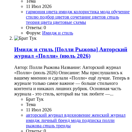
Тема
11 Июл 2026
гармония цвета
имидж
колористика
мода
обучение
стилю
подбор цветов
сочетание цветов
стиль
теория цвета
цветовые схемы
Ответы: 0
Форум:
Имидж и стиль
Имидж и стиль
[Полли Рыжова] Авторский
журнал «Полли» (июль 2026)
Автор: Полли Рыжова Название: Авторский журнал
«Полли» (июль 2026) Описание: Мы прислушались к
вашему мнению и сделали «Полли» ещё лучше. Теперь в
журнале только самое важное — больше стильного
контента и никаких лишних рубрик. Основная часть
журнала - это стиль, который вы так любите —...
Брат Тук
Тема
11 Июл 2026
авторский журнал
вдохновение
женский журнал
имидж
личный бренд
мода
подписка
полли
рыжова
стиль
тренды
Ответы: 0