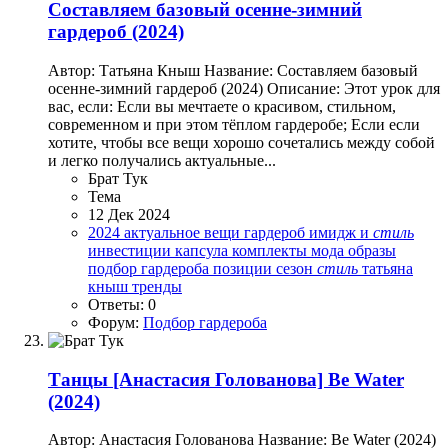
Составляем базовый осенне-зимний
гардероб (2024)
Автор: Татьяна Кныш Название: Составляем базовый
осенне-зимний гардероб (2024) Описание: Этот урок для
вас, если: Если вы мечтаете о красивом, стильном,
современном и при этом тёплом гардеробе; Если если
хотите, чтобы все вещи хорошо сочетались между собой
и легко получались актуальные...
Брат Тук
Тема
12 Дек 2024
2024
актуальное
вещи
гардероб
имидж и
стиль
инвестиции
капсула
комплекты
мода
образы
подбор гардероба
позиции
сезон
стиль
татьяна
кныш
тренды
Ответы: 0
Форум:
Подбор гардероба
Танцы
[Анастасия Голованова] Be Water
(2024)
Автор: Анастасия Голованова Название: Be Water (2024)