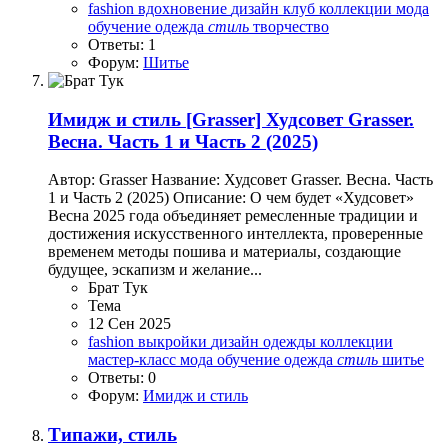
fashion
вдохновение
дизайн
клуб
коллекции
мода
обучение
одежда
стиль
творчество
Ответы: 1
Форум:
Шитье
Имидж и стиль
[Grasser] Худсовет Grasser.
Весна. Часть 1 и Часть 2 (2025)
Автор: Grasser Название: Худсовет Grasser. Весна. Часть
1 и Часть 2 (2025) Описание: О чем будет «Худсовет»
Весна 2025 года объединяет ремесленные традиции и
достижения искусственного интеллекта, проверенные
временем методы пошива и материалы, создающие
будущее, эскапизм и желание...
Брат Тук
Тема
12 Сен 2025
fashion
выкройки
дизайн одежды
коллекции
мастер-класс
мода
обучение
одежда
стиль
шитье
Ответы: 0
Форум:
Имидж и стиль
Типажи, стиль