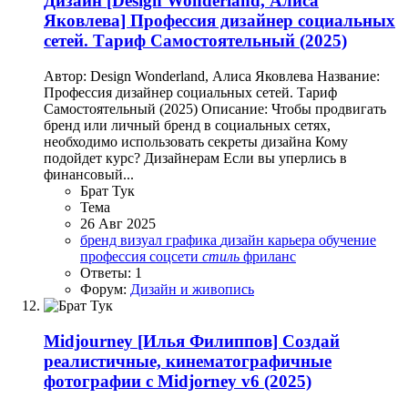
Дизайн
[Design Wonderland, Алиса
Яковлева] Профессия дизайнер социальных
сетей. Тариф Самостоятельный (2025)
Автор: Design Wonderland, Алиса Яковлева Название:
Профессия дизайнер социальных сетей. Тариф
Самостоятельный (2025) Описание: Чтобы продвигать
бренд или личный бренд в социальных сетях,
необходимо использовать секреты дизайна Кому
подойдет курс? Дизайнерам Если вы уперлись в
финансовый...
Брат Тук
Тема
26 Авг 2025
бренд
визуал
графика
дизайн
карьера
обучение
профессия
соцсети
стиль
фриланс
Ответы: 1
Форум:
Дизайн и живопись
Midjourney
[Илья Филиппов] Создай
реалистичные, кинематографичные
фотографии с Midjorney v6 (2025)