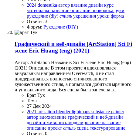
2024
domestika
автор
вязание
дизайн
курс
материалы
название
описание
проволока
руки
рукоделие (diy)
стиль
украшения
уроки
форма
Ответы: 3
Форум:
Рукоделие (DIY)
Графический и веб-дизайн
[ArtStation] Sci Fi
scene Eric Huang (eng) (2021)
Автор: ArtStation Название: Sci Fi scene Eric Huang (eng)
(2021) Описание В этом проекте я вдохновлялся
визуальным направлением Overwatch, я не стал
придерживаться полностью стилизованного
художественного стиля, а попытался добиться мрачного
и уникального вида. Вся сцена была запечена в...
Брат Тук
Тема
27 Дек 2024
2021
artstation
blender
lightmaps
substance painter
автор
вдохновение
графический и веб-дизайн
дизайн и живопись
моделирование
название
описание
проект
стиль
сцена
текстурирование
Ответы: 0