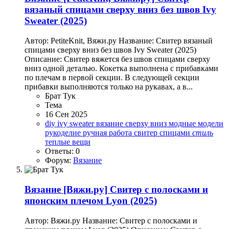
вязаный спицами сверху вниз без швов Ivy
Sweater (2025)
Автор: PetiteKnit, Вяжи.ру Название: Свитер вязаный
спицами сверху вниз без швов Ivy Sweater (2025)
Описание: Свитер вяжется без швов спицами сверху
вниз одной деталью. Кокетка выполнена с прибавками
по плечам в первой секции. В следующей секции
прибавки выполняются только на рукавах, а в...
Брат Тук
Тема
16 Сен 2025
diy
ivy sweater
вязание сверху вниз
модные модели
рукоделие
ручная работа
свитер
спицами
стиль
теплые вещи
Ответы: 0
Форум:
Вязание
Вязание
[Вяжи.ру] Свитер с полосками и
японским плечом Lyon (2025)
Автор: Вяжи.ру Название: Свитер с полосками и