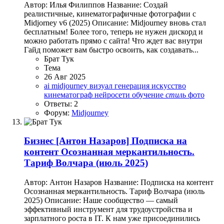
Автор: Илья Филиппов Название: Создай
реалистичные, кинематографичные фотографии с
Midjorney v6 (2025) Описание: Midjourney вновь стал
бесплатным! Более того, теперь не нужен дискорд и
можно работать прямо с сайта! Что ждет вас внутри
Гайд поможет вам быстро освоить, как создавать...
Брат Тук
Тема
26 Авг 2025
ai
midjourney
визуал
генерация
искусство
кинематограф
нейросети
обучение
стиль
фото
Ответы: 2
Форум:
Midjourney
Бизнес
[Антон Назаров] Подписка на
контент Осознанная меркантильность.
Тариф Волчара (июль 2025)
Автор: Антон Назаров Название: Подписка на контент
Осознанная меркантильность. Тариф Волчара (июль
2025) Описание: Наше сообщество — самый
эффективный инструмент для трудоустройства и
зарплатного роста в IT. К нам уже присоединились