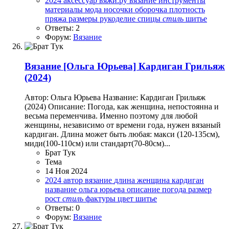
2024
аксессуар
вяжи.ру
вязание
инструменты
материалы
мода
носочки
оборочка
плотность
пряжа
размеры
рукоделие
спицы
стиль
шитье
Ответы: 2
Форум:
Вязание
Вязание
[Ольга Юрьева] Кардиган Грильяж
(2024)
Автор: Ольга Юрьева Название: Кардиган Грильяж
(2024) Описание: Погода, как женщина, непостоянна и
весьма переменчива. Именно поэтому для любой
женщины, независимо от времени года, нужен вязаный
кардиган. Длина может быть любая: макси (120-135см),
миди(100-110см) или стандарт(70-80см)...
Брат Тук
Тема
14 Ноя 2024
2024
автор
вязание
длина
женщина
кардиган
название
ольга юрьева
описание
погода
размер
рост
стиль
фактуры
цвет
шитье
Ответы: 0
Форум:
Вязание