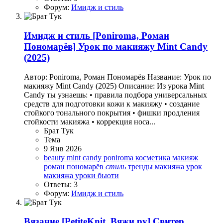
Форум:
Имидж и стиль
Имидж и стиль
[Poniroma, Роман
Пономарёв] Урок по макияжу Mint Candy
(2025)
Автор: Poniroma, Роман Пономарёв Название: Урок по
макияжу Mint Candy (2025) Описание: Из урока Mint
Candy ты узнаешь: • правила подбора универсальных
средств для подготовки кожи к макияжу • создание
стойкого тонального покрытия • фишки продления
стойкости макияжа • коррекция носа...
Брат Тук
Тема
9 Янв 2026
beauty
mint candy
poniroma
косметика
макияж
роман пономарёв
стиль
тренды макияжа
урок
макияжа
уроки бьюти
Ответы: 3
Форум:
Имидж и стиль
Вязание
[PetiteKnit, Вяжи.ру] Свитер