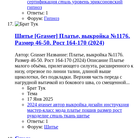
сертификация
стиль
уровень
эриксоновский
гипноз
Ответы: 1
Форум:
Гипноз
Шитье
[Grasser] Платье, выкройка №1176.
Размер 46-50. Рост 164-170 (2024)
Автор: Grasser Название: Платье, выкройка №1176.
Размер 46-50. Рост 164-170 (2024) Описание Платье
малого объёма, прилегающего силуэта, расширенного к
низу, отрезное по линии талии, длиной выше
щиколотки, без подкладки. Верхняя часть переда с
нагрудной вытачкой из бокового шва, со смещенной...
Брат Тук
Тема
17 Янв 2025
2024
grasser
автор
выкройка
дизайн
инструкция
мастер-класс
мода
платье
пошив
размер
рост
рукоделие
стиль
ткань
шитье
Ответы: 1
Форум:
Шитье