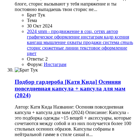
блоге, сторис вызывают у тебя напряжение и ты
постоянно выпадаешь твои сторис не...
Брат Тук
Тема
30 Окт 2024
2024
smm - продвижение в соц. сетях
автор
графическое оформление
инстаграм
кадр
ксения
кангаш
мышление
охваты
продажи
система
стиль
сторис
сюжетные линии
текстовое оформление
цвет
Ответы: 2
Форум:
Инстаграм
Подбор гардероба
[Катя Кида] Осенняя
повседневная капсула + капсула для мам
(2024)
Автор: Катя Кида Название: Осенняя повседневная
капсула + капсула для мам (2024) Описание: Капсула -
это подборка одежды ~15 вещей + аксессуары, которые
сочетаются между собой и из них получается более 100
стильных осенних образов. Капсулы собраны в
нейтральной гамме в стиле casual и...