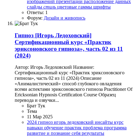
изображений
презентации
расположение данных
слайды
стиль
цветовые гаммы
шрифты
Ответы: 1
Форум:
Дизайн и живопись
Гипноз
[Игорь Ледоховский]
Сертификационный курс «Практик
эриксоновского гипноза», часть 02 из 11
(2024)
Автор: Игорь Ледоховский Название:
Сертификационный курс «Практик эриксоновского
гипноза», часть 02 из 11 (2024) Описание
«Анималистический» способ глубокого овладения
всеми аспектами эриксоновского гипноза Practitioner Of
Ericksonian Hypnosis Certification Course Образец
перевода и озвучки...
Брат Тук
Тема
11 Мар 2025
2024
гипноз
игорь ледоховский
инсайты
курс
навыки
обучение
практик
проблема
программа
развитие и познание себя
результаты