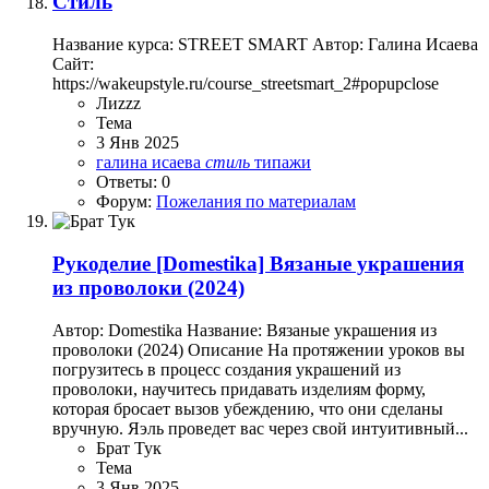
Стиль
Название курса: STREET SMART Автор: Галина Исаева
Сайт:
https://wakeupstyle.ru/course_streetsmart_2#popupclose
Лиzzz
Тема
3 Янв 2025
галина исаева
стиль
типажи
Ответы: 0
Форум:
Пожелания по материалам
Рукоделие
[Domestika] Вязаные украшения
из проволоки (2024)
Автор: Domestika Название: Вязаные украшения из
проволоки (2024) Описание На протяжении уроков вы
погрузитесь в процесс создания украшений из
проволоки, научитесь придавать изделиям форму,
которая бросает вызов убеждению, что они сделаны
вручную. Яэль проведет вас через свой интуитивный...
Брат Тук
Тема
3 Янв 2025