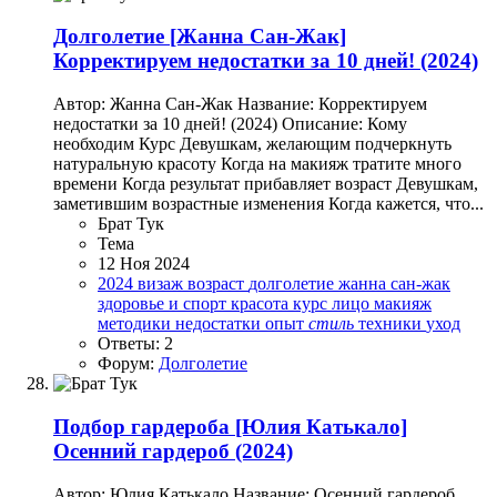
Долголетие
[Жанна Сан-Жак]
Корректируем недостатки за 10 дней! (2024)
Автор: Жанна Сан-Жак Название: Корректируем
недостатки за 10 дней! (2024) Описание: Кому
необходим Курс Девушкам, желающим подчеркнуть
натуральную красоту Когда на макияж тратите много
времени Когда результат прибавляет возраст Девушкам,
заметившим возрастные изменения Когда кажется, что...
Брат Тук
Тема
12 Ноя 2024
2024
визаж
возраст
долголетие
жанна сан-жак
здоровье и спорт
красота
курс
лицо
макияж
методики
недостатки
опыт
стиль
техники
уход
Ответы: 2
Форум:
Долголетие
Подбор гардероба
[Юлия Катькало]
Осенний гардероб (2024)
Автор: Юлия Катькало Название: Осенний гардероб