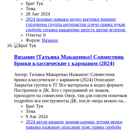
Брат Тук
Тема
28 Авг 2024
2024
базовые навыки
видео
вытачки
вязание
горловина
группа
интерактив
плечо
пряжа
рукав
свобода
татьяна макаренко
шерсть
шитье
ягненок
Ответы: 0
Форум:
Вязание
Вязание
[Татьяна Макаренко] Совместник
брюки классические с карманом (2024)
Автор: Татьяна Макаренко Название: Совместник
брюки классические с карманом (2024) Описание:
Закрытая группа в ТГ Все материалы в видео формате
Построение в ДК. Кто с программой не знаком,
приходите на совмесник Овер, там для совсем новичков
подробно все инструменты ДК, после овера можно на...
Брат Тук
Тема
9 Авг 2024
2024
автор
вязание
зимняя
карман
летняя
мерки
навыки
название
описание
пояс
пряжа
свобода