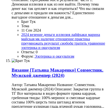
Денежная иллюзия и как из нее выйти. Почему тема
денег вас так цепляет и как отцепиться? Что вы связали
с деньгами и придали им важность? Единственно
выгодное отношение к деньгам для...
Брат Тук
Тема
11 Сен 2024
2024
везение
деньги
иллюзия
лайфхаки
марина
майская
мк
наличие
отношение
практика
преумножать
результат
свобода
тратить
уравнение
эзотерика и оккультизм
Ответы: 0
Форум:
Эзотерика и оккультизм
Вязание
[Татьяна Макаренко] Совместник.
Мужской джемпер (2024)
Автор: Татьяна Макаренко Название: Совместник.
Мужской джемпер (2024) Описание: Закрытая группа в
ТГ Все материалы в видео формате пряжа кардная,
гребенная твиды: 100% меринос и смесовые кардные
составы 100% шерсть типа шетланд ягненок
преплетение кулирная гладь втачной рукав горловина...