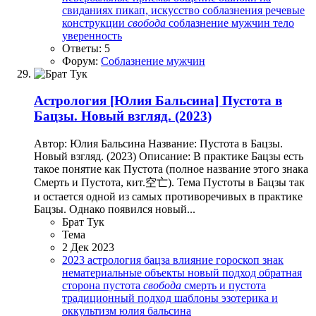
свиданиях
пикап, искусство соблазнения
речевые
конструкции
свобода
соблазнение мужчин
тело
уверенность
Ответы: 5
Форум:
Соблазнение мужчин
Астрология
[Юлия Бальсина] Пустота в
Бацзы. Новый взгляд. (2023)
Автор: Юлия Бальсина Название: Пустота в Бацзы.
Новый взгляд. (2023) Описание: В практике Бацзы есть
такое понятие как Пустота (полное название этого знака
Смерть и Пустота, кит.空亡). Тема Пустоты в Бацзы так
и остается одной из самых противоречивых в практике
Бацзы. Однако появился новый...
Брат Тук
Тема
2 Дек 2023
2023
астрология
бацза
влияние
гороскоп
знак
нематериальные объекты
новый подход
обратная
сторона
пустота
свобода
смерть и пустота
традиционный подход
шаблоны
эзотерика и
оккультизм
юлия бальсина