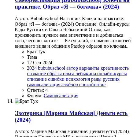
практике. Образ «Я — богачка» (2024)
Автор: Bububuschool Название: Ключи на практике.
Образ «Я — богачка» (2024) Описание: Онлайн-курсы
Рады Русских и Ольги Чебыкиной О том, как
производить нужное вам впечатление и добиваться
того, чего вы хотите — Без усилий, с помощью ключей
внешнего вида и общения Разбор образов по ключам...
Брат Тук
Тема
12 Сен 2024
2024
bububuschool
автор
варианты
креативность
название
образы
ольга чебыкина
онлайн-курсы
описание
ошибки
психология
рады русских
самореализация
свобода
спокойствие
Ответы: 4
Форум:
Самореализация
Эзотерика
[Марина Майская] Деньги есть
(2024)
Автор: Марина Майская Название: Деньги есть (2024)
Описание: Программа МК и результаты: Часто 1.