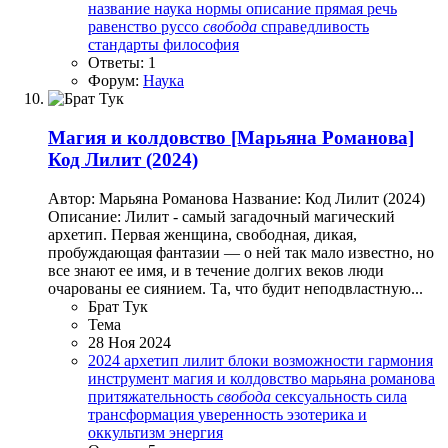
название
наука
нормы
описание
прямая речь
равенство
руссо
свобода
справедливость
стандарты
философия
Ответы: 1
Форум:
Наука
Магия и колдовство
[Марьяна Романова]
Код Лилит (2024)
Автор: Марьяна Романова Название: Код Лилит (2024)
Описание: Лилит - самый загадочный магический
архетип. Первая женщина, свободная, дикая,
пробуждающая фантазии — о ней так мало известно, но
все знают ее имя, и в течение долгих веков люди
очарованы ее сиянием. Та, что будит неподвластную...
Брат Тук
Тема
28 Ноя 2024
2024
архетип лилит
блоки
возможности
гармония
инструмент
магия и колдовство
марьяна романова
притяжательность
свобода
сексуальность
сила
трансформация
уверенность
эзотерика и
оккультизм
энергия