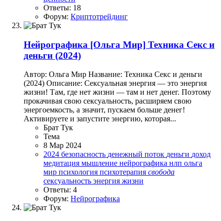
Ответы: 18
Форум:
Криптотрейдинг
Нейрографика
[Ольга Мир] Техника Секс и
деньги (2024)
Автор: Ольга Мир Название: Техника Секс и деньги
(2024) Описание: Сексуальная энергия — это энергия
жизни! Там, где нет жизни — там и нет денег. Поэтому
прокачивая свою сексуальность, расширяем свою
энергоемкость, а значит, пускаем больше денег!
Активируете и запустите энергию, которая...
Брат Тук
Тема
8 Мар 2024
2024
безопасность
денежный поток
деньги
доход
медитация
мышление
нейрографика
нлп
ольга
мир
психология
психотерапия
свобода
сексуальность
энергия жизни
Ответы: 4
Форум:
Нейрографика