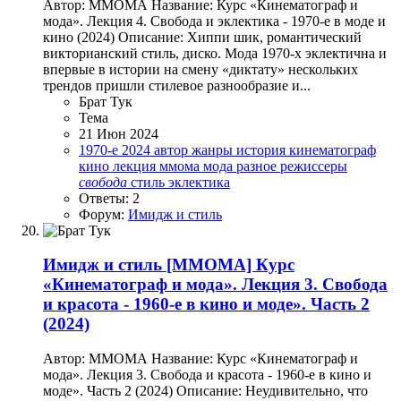
Автор: ММОМА Название: Курс «Кинематограф и
мода». Лекция 4. Свобода и эклектика - 1970-е в моде и
кино (2024) Описание: Хиппи шик, романтический
викторианский стиль, диско. Мода 1970-х эклектична и
впервые в истории на смену «диктату» нескольких
трендов пришли стилевое разнообразие и...
Брат Тук
Тема
21 Июн 2024
1970-е
2024
автор
жанры
история
кинематограф
кино
лекция
ммома
мода
разное
режиссеры
свобода
стиль
эклектика
Ответы: 2
Форум:
Имидж и стиль
Имидж и стиль
[ММОМА] Курс
«Кинематограф и мода». Лекция 3. Свобода
и красота - 1960-е в кино и моде». Часть 2
(2024)
Автор: ММОМА Название: Курс «Кинематограф и
мода». Лекция 3. Свобода и красота - 1960-е в кино и
моде». Часть 2 (2024) Описание: Неудивительно, что