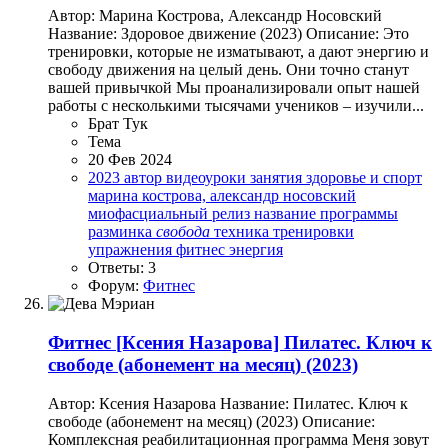
Автор: Марина Кострова, Александр Носовский
Название: Здоровое движение (2023) Описание: Это
тренировки, которые не изматывают, а дают энергию и
свободу движения на целый день. Они точно станут
вашей привычкой Мы проанализировали опыт нашей
работы с несколькими тысячами учеников – изучили...
Брат Тук
Тема
20 Фев 2024
2023
автор
видеоуроки
занятия
здоровье и спорт
марина кострова, александр носовский
миофасциальный релиз
название
программы
разминка
свобода
техника
тренировки
упражнения
фитнес
энергия
Ответы: 3
Форум:
Фитнес
Фитнес
[Ксения Назарова] Пилатес. Ключ к
свободе (абонемент на месяц) (2023)
Автор: Ксения Назарова Название: Пилатес. Ключ к
свободе (абонемент на месяц) (2023) Описание:
Комплексная реабилитационная программа Меня зовут