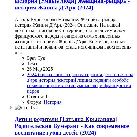
История
[Умные люди] Женщина-рыцарь -
история Жанны Д'Арк (2024)
Автор: Умные люди Название: Женщина-рыцарь -
история Жанны Д'Арк (2024) Описание На нашей
лекции мы поговорим о героине, ставшей символом
французского народа и одной из самых известных
женщин в истории - Жанне Д'Арк. Ее жизнь, полная
испытаний и подвигов, стала источником вдохновения
для...
Брат Тук
Тема
26 Мар 2025
2024
борьба
война
героизм
героиня
детство
жанна
д'арк
история
лекторий
лекция
подвиги
свобода
символ
сопротивление
умные люди
французский
народ
Ответы: 1
Форум:
История
Дети и родители
[Татьяна Крысанова]
Родительский Бумеранг - Как современное
воспитание губит детей. (2024)