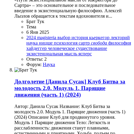
Сартра» – это основательное и последовательное
введение в экзистенциальную философию. Алексей
Лызлов обращается к текстам вдохновителя и...
Брат Тук
Тема
6 Янв 2025
2024
magisteria
выбор
история
кьеркегор
лекторий
наука
ницше
психология
сартр
свобода
философия
хайдеггер
человеческое существование
экзистенциальная мысль
ясперс
Ответы: 2
Форум:
Наука
Долголетие
[Данила Сусак] Клуб Битва за
молодость 2.0. Модуль 1. Парящие
движения (часть 1) (2024)
Автор: Данила Сусак Название: Клуб Битва за
молодость 2.0. Модуль 1. Парящие движения (часть 1)
(2024) Описание Клуб для продвинутого уровня.
Модуль 1 Парящие движения Тело: Легкость и
расслабленность: движения станут плавными,
естественными и приятными. Ходьба, подъем по