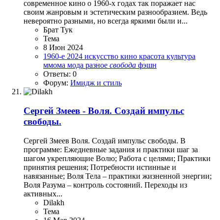
современное кино о 1960-х годах так поражает нас
своим жанровым и эстетическим разнообразием. Ведь
невероятно разными, но всегда яркими были и...
Брат Тук
Тема
8 Июн 2024
1960-е
2024
искусство
кино
красота
культура
ммома
мода
разное
свобода
фэшн
Ответы: 0
Форум:
Имидж и стиль
Сергей Змеев - Воля. Создай импульс
свободы.
Сергей Змеев Воля. Создай импульс свободы. В
программе: Ежедневные задания и практики шаг за
шагом укрепляющие Волю; Работа с целями; Практики
принятия решения; Потребности истинные и
навязанные; Воля Тела – практики жизненной энергии;
Воля Разума – контроль состояний. Переходы из
активных...
Dilakh
Тема