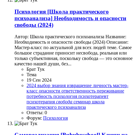
Психология
[Школа практического
психоанализа] Необходимость и опасности
свободы (2024)
Автор: Школа практического психоанализа Название:
Необходимость и опасности свободы (2024) Описание:
Мастер-класс по актуальной для всех людей теме. Самое
большое страдание приносит несвобода, реальная или
только субъективная, поскольку свобода — это основное
качество нашей души, без...
Брат Тук
Тема
19 Сен 2024
2024
выбор
знания
извращение
личность
мастер-
класс
опасности
ответственность
переживание
потребность
психология
психотерапевт
психотерапия
свобода
семинар
школа
практического психоанализа
Ответы: 0
Форум:
Психология
Самореализация
[Bububuschool] Ключи на