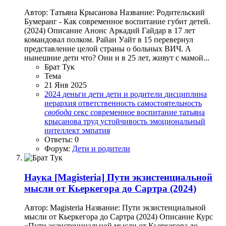
Автор: Татьяна Крысанова Название: Родительский
Бумеранг - Как современное воспитание губит детей.
(2024) Описание Анонс Аркадий Гайдар в 17 лет
командовал полком. Райан Уайт в 15 перевернул
представление целой страны о больных ВИЧ. А
нынешние дети что? Они и в 25 лет, живут с мамой...
Брат Тук
Тема
21 Янв 2025
2024
деньги
дети
дети и родители
дисциплина
иерархия
ответственность
самостоятельность
свобода
секс
современное воспитание
татьяна
крысанова
труд
устойчивость
эмоциональный
интеллект
эмпатия
Ответы: 0
Форум:
Дети и родители
Наука
[Magisteria] Пути экзистенциальной
мысли от Кьеркегора до Сартра (2024)
Автор: Magisteria Название: Пути экзистенциальной
мысли от Кьеркегора до Сартра (2024) Описание Курс
«Пути экзистенциальной мысли от Кьеркегора до