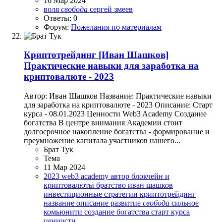
16 Мар 2024
воля
свобода
сергей змеев
Ответы: 0
Форум:
Пожелания по материалам
Криптотрейдинг
[Иван Шашков]
Практические навыки для заработка на
криптовалюте - 2023
Автор: Иван Шашков Название: Практические навыки
для заработка на криптовалюте - 2023 Описание: Старт
курса - 08.01.2023 Ценности Web3 Academy Создание
богатства В центре внимания Академии стоит
долгосрочное накопление богатства - формирование и
преумножение капитала участников нашего...
Брат Тук
Тема
11 Мар 2024
2023
web3 academy
автор
блокчейн и
криптовалюты
братство
иван шашков
инвестиционные стратегии
криптотрейдинг
название
описание
развитие
свобода
сильное
комьюнити
создание богатства
старт курса
ценности