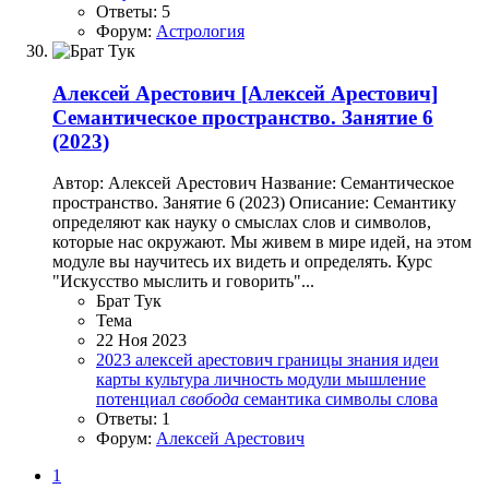
Ответы: 5
Форум:
Астрология
Алексей Арестович
[Алексей Арестович]
Семантическое пространство. Занятие 6
(2023)
Автор: Алексей Арестович Название: Семантическое
пространство. Занятие 6 (2023) Описание: Семантику
определяют как науку о смыслах слов и символов,
которые нас окружают. Мы живем в мире идей, на этом
модуле вы научитесь их видеть и определять. Курс
"Искусство мыслить и говорить"...
Брат Тук
Тема
22 Ноя 2023
2023
алексей арестович
границы
знания
идеи
карты
культура
личность
модули
мышление
потенциал
свобода
семантика
символы
слова
Ответы: 1
Форум:
Алексей Арестович
1