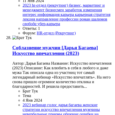
11 Янв 2024
2023
hr-отдел (рекрутинг)
бизнес, маркетинг и
менеджмент
бизнесмен
заработок
изменения
интерес
информация
карьера
карьерная стратегия
лекция
направление
профессии
роман шалимов
свобода
убер-карьера
Ответы: 1
Форум:
HR-отдел (Рекрутинг)
Соблазнение мужчин
[Дарья Багаева]
Искусство впечатления (2023)
Автор: Дарья Багаева Название: Искусство впечатления
(2023) Описание: Как влюбить в себя в любого и даже
мужа Так описала одна из участниц тот самый
легендарный вебинар «Искусство впечатлять». На него
снова пришло огромное количество отклика и
благодарностей. И решила предоставить...
Брат Тук
Тема
4 Янв 2024
2023
вебинар
голос
дарья багаева
женские
стратегии
искусство впечатления
мужчины
невербальные приемы
общение
ошибки на