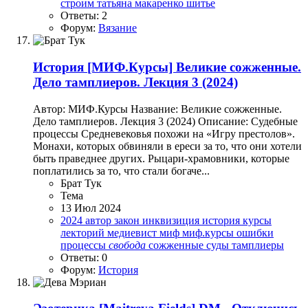
строим
татьяна макаренко
шитье
Ответы: 2
Форум:
Вязание
История
[МИФ.Курсы] Великие сожженные.
Дело тамплиеров. Лекция 3 (2024)
Автор: МИФ.Курсы Название: Великие сожженные.
Дело тамплиеров. Лекция 3 (2024) Описание: Судебные
процессы Средневековья похожи на «Игру престолов».
Монахи, которых обвиняли в ереси за то, что они хотели
быть праведнее других. Рыцари-храмовники, которые
поплатились за то, что стали богаче...
Брат Тук
Тема
13 Июл 2024
2024
автор
закон
инквизиция
история
курсы
лекторий
медиевист
миф
миф.курсы
ошибки
процессы
свобода
сожженные
суды
тамплиеры
Ответы: 0
Форум:
История