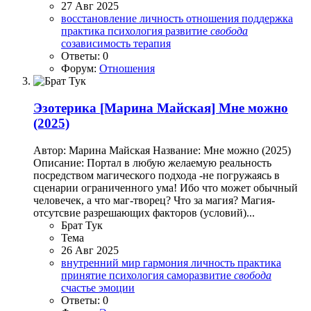
27 Авг 2025
восстановление
личность
отношения
поддержка
практика
психология
развитие
свобода
созависимость
терапия
Ответы: 0
Форум:
Отношения
Эзотерика
[Марина Майская] Мне можно
(2025)
Автор: Марина Майская Название: Мне можно (2025)
Описание: Портал в любую желаемую реальность
посредством магического подхода -не погружаясь в
сценарии ограниченного ума! Ибо что может обычный
человечек, а что маг-творец? Что за магия? Магия-
отсутсвие разрешающих факторов (условий)...
Брат Тук
Тема
26 Авг 2025
внутренний мир
гармония
личность
практика
принятие
психология
саморазвитие
свобода
счастье
эмоции
Ответы: 0