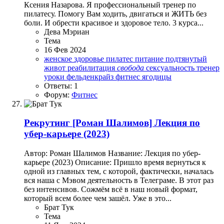
Ксения Назарова. Я профессиональный тренер по
пилатесу. Помогу Вам ходить, двигаться и ЖИТЬ без
боли. И обрести красивое и здоровое тело. 3 курса...
Дева Мэриан
Тема
16 Фев 2024
женское здоровье
пилатес
питание
подтянутый
живот
реабилитация
свобода
сексуальность
тренер
уроки
фельденкрайз
фитнес
ягодицы
Ответы: 1
Форум:
Фитнес
Рекрутинг
[Роман Шалимов] Лекция по
убер-карьере (2023)
Автор: Роман Шалимов Название: Лекция по убер-
карьере (2023) Описание: Пришло время вернуться к
одной из главных тем, с которой, фактически, началась
вся наша с Мэвом деятельность в Телеграме. В этот раз
без интенсивов. Сожмём всё в наш новый формат,
который всем более чем зашёл. Уже в это...
Брат Тук
Тема