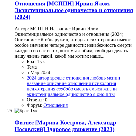
Отношения
[МСППН] Ирвин Ялом.
Экзистенциальное одиночество и отношения
(2024)
Автор: МСППН Название: Ирвин Ялом.
Экзистенциальное одиночество и отношения (2024)
Описание: «Я обнаружил, что для психотерапии имеют
особое значение четыре данности: неизбежность смерти
каждого из нас и тех, кого мы любим; свобода сделать
нашу жизнь такой, какой мы хотим; наше...
Брат Тук
Тема
5 Мар 2024
2024
автор
зрелые отношения
любовь
мсппн
название
описание
отношения
психология
психотерапия
свобода
смерть
смысл жизни
экзистенциальное одиночество
я-оно
я-ты
Ответы: 0
Форум:
Отношения
Фитнес
[Марина Кострова, Александр
Носовский] Здоровое движение (2023)