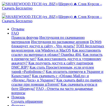
Отзывы
FAQ
Правила форума
Инструкция по скачиванию
материалов
Инструкция по распаковке архивов
Dr.Web
блокирует доступ к сайту - Что делать?
ТОП бесплатных
видеоплееров для Windows и MacOS
Как восстановить
ссылку на материал в облаке? Ошибка 404.
Как попасть
в премиум чат?
Как восстановить доступ к утерянному
аккаунту?
Как получить доступ к сайту партнеров
DMC.RIP?
Как стать Просветленным, если куплен
тариф «Разбойник»?
Как оплатить премиум в Украине и
Казахстане?
Как скачивать с «Облако Mail.ru» и
«Яндекс.Диск» в Украине?
Как скачать файл по magnet-
ссылке при помощи µTorrent?
Как скачивать курсы в
боте Шервуда?
FAQ - Ответы на часто задаваемые
вопросы
Помощь
Создать обращение
Форумы