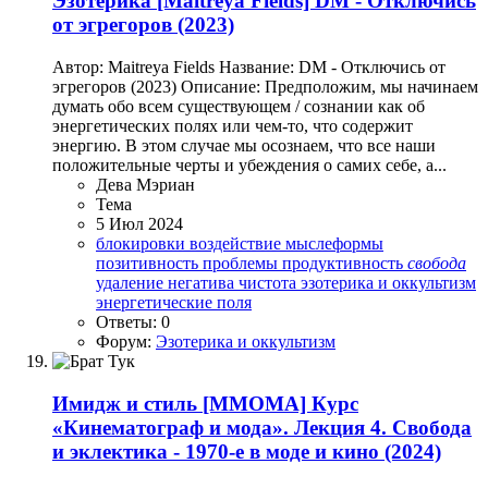
Эзотерика
[Maitreya Fields] DM - Отключись
от эгрегоров (2023)
Автор: Maitreya Fields Название: DM - Отключись от
эгрегоров (2023) Описание: Предположим, мы начинаем
думать обо всем существующем / сознании как об
энергетических полях или чем-то, что содержит
энергию. В этом случае мы осознаем, что все наши
положительные черты и убеждения о самих себе, а...
Дева Мэриан
Тема
5 Июл 2024
блокировки
воздействие
мыслеформы
позитивность
проблемы
продуктивность
свобода
удаление негатива
чистота
эзотерика и оккультизм
энергетические поля
Ответы: 0
Форум:
Эзотерика и оккультизм
Имидж и стиль
[ММОМА] Курс
«Кинематограф и мода». Лекция 4. Свобода
и эклектика - 1970-е в моде и кино (2024)