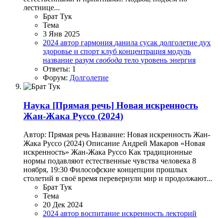
лестнице...
Брат Тук
Тема
3 Янв 2025
2024
автор
гармония
данила сусак
долголетие
дух
здоровье и спорт
клуб
концентрация
модуль
название
разум
свобода
тело
уровень
энергия
Ответы: 1
Форум:
Долголетие
Наука
[Прямая речь] Новая искренность
Жан-Жака Руссо (2024)
Автор: Прямая речь Название: Новая искренность Жан-
Жака Руссо (2024) Описание Андрей Макаров «Новая
искренность» Жан-Жака Руссо Как традиционные
нормы подавляют естественные чувства человека 8
ноября, 19:30 Философские концепции прошлых
столетий в своё время перевернули мир и продолжают...
Брат Тук
Тема
20 Дек 2024
2024
автор
воспитание
искренность
лекторий