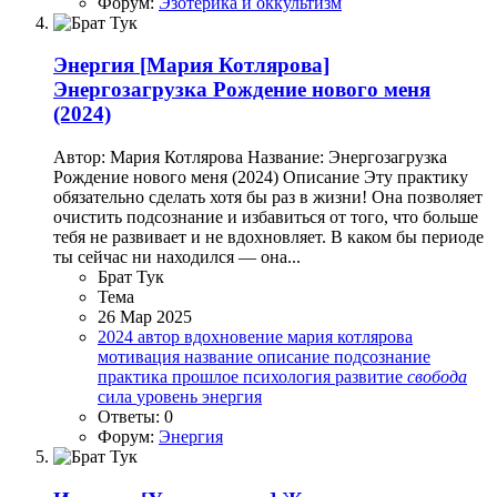
Форум:
Эзотерика и оккультизм
Энергия
[Мария Котлярова]
Энергозагрузка Рождение нового меня
(2024)
Автор: Мария Котлярова Название: Энергозагрузка
Рождение нового меня (2024) Описание Эту практику
обязательно сделать хотя бы раз в жизни! Она позволяет
очистить подсознание и избавиться от того, что больше
тебя не развивает и не вдохновляет. В каком бы периоде
ты сейчас ни находился — она...
Брат Тук
Тема
26 Мар 2025
2024
автор
вдохновение
мария котлярова
мотивация
название
описание
подсознание
практика
прошлое
психология
развитие
свобода
сила
уровень
энергия
Ответы: 0
Форум:
Энергия