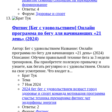
развитие
семинар
специалисты
тренировка
формирование
Ответы: 4
Форум:
Здоровье и спорт
Фитнес
[Бег с удовольствием] Онлайн
программа по бегу для начинающих «21
день» (2024)
Автор: Бег с удовольствием Название: Онлайн
программа по бегу для начинающих «21 день» (2024)
Описание: Обучим правильной технике бега за 3 недели
тренировок. Вы приобретете полезную привычку и
узнаете, как бегать регулярно и с удовольствием. Оплата
на свое усмотрение. Что входит в...
Брат Тук
Тема
7 Ноя 2024
2024
бег
бег с удовольствием
возраст
город
здоровье и спорт
команда
мотивация
программа
счастье
техника
тренировка
фитнес
чат
эндорфины
энергия
Ответы: 2
Форум:
Фитнес