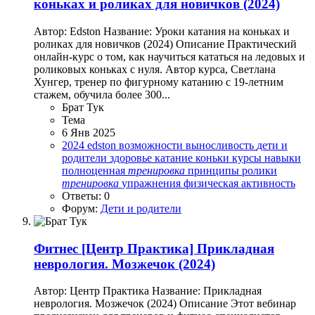
коньках и роликах для новичков (2024)
Автор: Edston Название: Уроки катания на коньках и
роликах для новичков (2024) Описание Практический
онлайн-курс о том, как научиться кататься на ледовых и
роликовых коньках с нуля. Автор курса, Светлана
Хунгер, тренер по фигурному катанию с 19-летним
стажем, обучила более 300...
Брат Тук
Тема
6 Янв 2025
2024
edston
возможности
выносливость
дети и
родители
здоровье
катание
коньки
курсы
навыки
полноценная
тренировка
принципы
ролики
тренировка
упражнения
физическая активность
Ответы: 0
Форум:
Дети и родители
Фитнес
[Центр Практика] Прикладная
неврология. Мозжечок (2024)
Автор: Центр Практика Название: Прикладная
неврология. Мозжечок (2024) Описание Этот вебинар