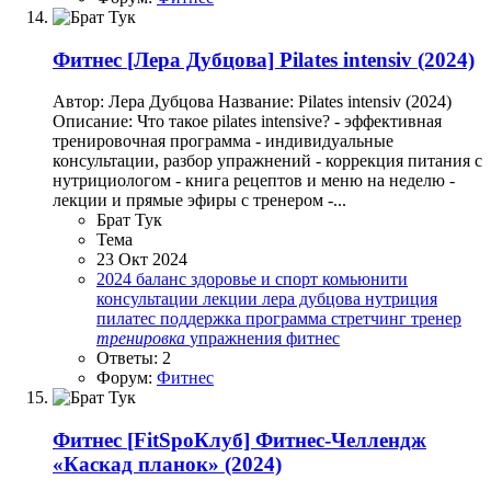
Фитнес
[Лера Дубцова] Pilates intensiv (2024)
Автор: Лера Дубцова Название: Pilates intensiv (2024)
Описание: Что такое pilates intensive? - эффективная
тренировочная программа - индивидуальные
консультации, разбор упражнений - коррекция питания с
нутрициологом - книга рецептов и меню на неделю -
лекции и прямые эфиры с тренером -...
Брат Тук
Тема
23 Окт 2024
2024
баланс
здоровье и спорт
комьюнити
консультации
лекции
лера дубцова
нутриция
пилатес
поддержка
программа
стретчинг
тренер
тренировка
упражнения
фитнес
Ответы: 2
Форум:
Фитнес
Фитнес
[FitSpoКлуб] Фитнес-Челлендж
«Каскад планок» (2024)