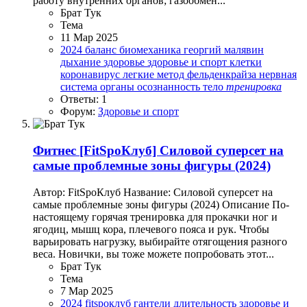
работу внутренних органов; газообмен...
Брат Тук
Тема
11 Мар 2025
2024
баланс
биомеханика
георгий малявин
дыхание
здоровье
здоровье и спорт
клетки
коронавирус
легкие
метод фельденкрайза
нервная
система
органы
осознанность
тело
тренировка
Ответы: 1
Форум:
Здоровье и спорт
Фитнес
[FitSpoКлуб] Силовой суперсет на
самые проблемные зоны фигуры (2024)
Автор: FitSpoКлуб Название: Силовой суперсет на
самые проблемные зоны фигуры (2024) Описание По-
настоящему горячая тренировка для прокачки ног и
ягодиц, мышц кора, плечевого пояса и рук. Чтобы
варьировать нагрузку, выбирайте отягощения разного
веса. Новички, вы тоже можете попробовать этот...
Брат Тук
Тема
7 Мар 2025
2024
fitspoклуб
гантели
длительность
здоровье и