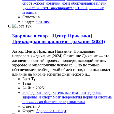
спорт
корсет
новички
ноги
оборудование
плечи
руки
сложность
тренировка
фитнес
целлюлит
ягодицы
Ответы: 4
Форум:
Фитнес
Здоровье и спорт
[Центр Практика]
Прикладная неврология - дыхание (2024)
Автор: Центр Практика Название: Прикладная
неврология - дыхание (2024) Описание Дыхание — это
жизненно важный процесс, поддерживающий жизнь,
здоровье и благополучие человека. Оно не только
обеспечивает необходимый обмен газов, но и оказывает
влияние на многие аспекты физического и...
Брат Тук
Тема
24 Янв 2025
2024
дыхание
дыхательные техники
здоровье
здоровье и спорт
мозг
неврология
нервная система
тренировка
фитнес
центр практика
Ответы: 0
Форум:
Здоровье и спорт