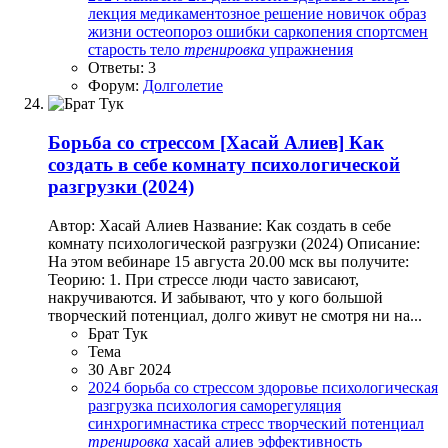
лекция
медикаментозное решение
новичок
образ
жизни
остеопороз
ошибки
саркопения
спортсмен
старость
тело
тренировка
упражнения
Ответы: 3
Форум:
Долголетие
Борьба со стрессом
[Хасай Алиев] Как
создать в себе комнату психологической
разгрузки (2024)
Автор: Хасай Алиев Название: Как создать в себе
комнату психологической разгрузки (2024) Описание:
На этом вебинаре 15 августа 20.00 мск вы получите:
Теорию: 1. При стрессе люди часто зависают,
накручиваются. И забывают, что у кого большой
творческий потенциал, долго живут не смотря ни на...
Брат Тук
Тема
30 Авг 2024
2024
борьба со стрессом
здоровье
психологическая
разгрузка
психология
саморегуляция
синхрогимнастика
стресс
творческий потенциал
тренировка
хасай алиев
эффективность