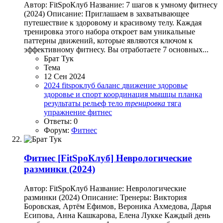
Автор: FitSpoКлуб Название: 7 шагов к умному фитнесу
(2024) Описание: Приглашаем в захватывающее
путешествие к здоровому и красивому телу. Каждая
тренировка этого набора откроет вам уникальные
паттерны движений, которые являются ключом к
эффективному фитнесу. Вы отработаете 7 основных...
Брат Тук
Тема
12 Сен 2024
2024
fitspoклуб
баланс
движение
здоровье
здоровье и спорт
координация
мышцы
планка
результаты
рельеф
тело
тренировка
тяга
упражнение
фитнес
Ответы: 0
Форум:
Фитнес
Фитнес
[FitSpoКлуб] Неврологические
разминки (2024)
Автор: FitSpoКлуб Название: Неврологические
разминки (2024) Описание: Тренеры: Виктория
Боровская, Артём Ефимов, Вероника Ахмедова, Дарья
Есипова, Анна Кашкарова, Елена Лукке Каждый день