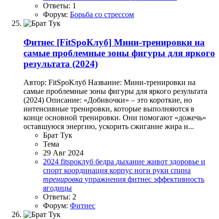
Ответы: 1
Форум:
Борьба со стрессом
Фитнес
[FitSpoКлуб] Мини-тренировки на
самые проблемные зоны фигуры для яркого
результата (2024)
Автор: FitSpoКлуб Название: Мини-тренировки на
самые проблемные зоны фигуры для яркого результата
(2024) Описание: «Добивочки» – это короткие, но
интенсивные тренировки, которые выполняются в
конце основной тренировки. Они помогают «дожечь»
оставшуюся энергию, ускорить сжигание жира и...
Брат Тук
Тема
29 Авг 2024
2024
fitspoклуб
бедра
дыхание
живот
здоровье и
спорт
координация
корпус
ноги
руки
спина
тренировка
упражнения
фитнес
эффективность
ягодицы
Ответы: 2
Форум:
Фитнес