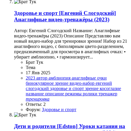
Здоровье и спорт
[Евгений Слогодский]
Анаглифные видео-тренажёры (2023)
Автор: Евгений Слогодский Название: Анаглифные
видео-тренажёры (2023) Описание Представляю вам
новый видео-набор для тренировки зрения! Набор из 21
анаглифного видео, с биполярным цвето-разделением,
предназначенный для просмотра в анаглифных очках: •
убирает амблиопию, • гармонизирует...
Брат Тук
Тема
17 Янв 2025
2023
автор
амблиопия
анаглифные очки
бинокулярное зрение
видео-набор
евгений
слогодский
здоровье и спорт
зрение
косоглазие
название
описание
режимы
ролики
тренажер
тренировка
Ответы: 2
Форум:
Здоровье и спорт
Дети и родители
[Edston] Уроки катания на