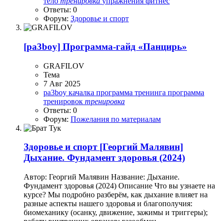
тело
тренировка
упражнения
фитнес
Ответы: 0
Форум:
Здоровье и спорт
[pa3boy] Программа-гайд «Панцирь»
GRAFILOV
Тема
7 Авг 2025
pa3boy
качалка
программа тренинга
программа
тренировок
тренировка
Ответы: 0
Форум:
Пожелания по материалам
Здоровье и спорт
[Георгий Малявин]
Дыхание. Фундамент здоровья (2024)
Автор: Георгий Малявин Название: Дыхание.
Фундамент здоровья (2024) Описание Что вы узнаете на
курсе? Мы подробно разберём, как дыхание влияет на
разные аспекты нашего здоровья и благополучия:
биомеханику (осанку, движение, зажимы и триггеры);