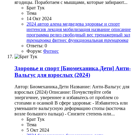
ягодицы. Поработаем с мышцами, которые забирают...
Брат Тук
Тема
14 Окт 2024
2024
автор
алена медведева
здоровье и спорт
интенсив
лекция
мобилизация
название
описание
программа
релиз
свободный вес
тренажерный зал
тренировка
фитнес
функциональная
тренировка
Ответы: 0
Форум:
Фитнес
Здоровье и спорт
[Биомеханика.Дети] Анти-
Вальгус для взрослых (2024)
Автор: Биомеханика.Дети Название: Анти-Вальгус для
взрослых (2024) Описание: Почувствуйте себя
энергичнее, увереннее и избавьтесь от проблем со
стопами и осанкой В сфере здоровья: - Избавитесь или
уменьшите вальгусную деформацию стопы (косточка
возле большого пальца) - Снизите степень или...
Брат Тук
Тема
5 Окт 2024