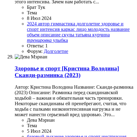
этого интенсива. Зачем нам работать с...
Брат Тук
Тема
8 Июл 2024
2024
автор
гимнастика
долголетие
здоровье и
спорт
интенсив
каркас
лицо
молодость
название
объем
описание
скулы
татьяна курчина
тренировка
улыбка
Ответы: 1
Форум:
Долголетие
Здоровье и спорт
[Кристина Володина]
Сканди-разминка (2023)
Автор: Кристина Володина Название: Сканди-разминка
(2023) Описание: Разминка перед скандинавской
ходьбой – важная и обязательная часть тренировки.
Некоторые скандинавы ей пренебрегают, считая, что
ходьба с палками низкоинтенсивная нагрузка и не
может нанести серьезный вред здоровью. Это...
Дева Мэриан
Тема
5 Июл 2024
базовый
дыхание
здоровье и спорт
инструкция