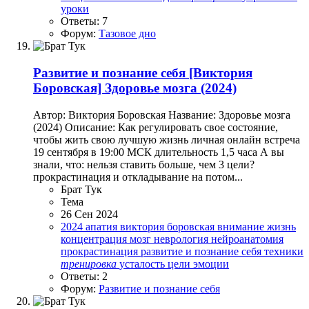
уроки
Ответы: 7
Форум:
Тазовое дно
Развитие и познание себя
[Виктория
Боровская] Здоровье мозга (2024)
Автор: Виктория Боровская Название: Здоровье мозга
(2024) Описание: Как регулировать свое состояние,
чтобы жить свою лучшую жизнь личная онлайн встреча
19 сентября в 19:00 МСК длительность 1,5 часа А вы
знали, что: нельзя ставить больше, чем 3 цели?
прокрастинация и откладывание на потом...
Брат Тук
Тема
26 Сен 2024
2024
апатия
виктория боровская
внимание
жизнь
концентрация
мозг
неврология
нейроанатомия
прокрастинация
развитие и познание себя
техники
тренировка
усталость
цели
эмоции
Ответы: 2
Форум:
Развитие и познание себя