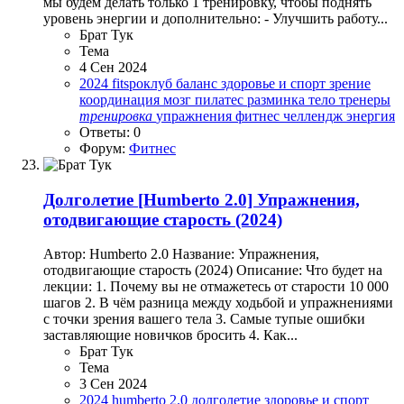
мы будем делать только 1 тренировку, чтобы поднять
уровень энергии и дополнительно: - Улучшить работу...
Брат Тук
Тема
4 Сен 2024
2024
fitspoклуб
баланс
здоровье и спорт
зрение
координация
мозг
пилатес
разминка
тело
тренеры
тренировка
упражнения
фитнес
челлендж
энергия
Ответы: 0
Форум:
Фитнес
Долголетие
[Humberto 2.0] Упражнения,
отодвигающие старость (2024)
Автор: Humberto 2.0 Название: Упражнения,
отодвигающие старость (2024) Описание: Что будет на
лекции: 1. Почему вы не отмажетесь от старости 10 000
шагов 2. В чём разница между ходьбой и упражнениями
с точки зрения вашего тела 3. Самые тупые ошибки
заставляющие новичков бросить 4. Как...
Брат Тук
Тема
3 Сен 2024
2024
humberto 2.0
долголетие
здоровье и спорт