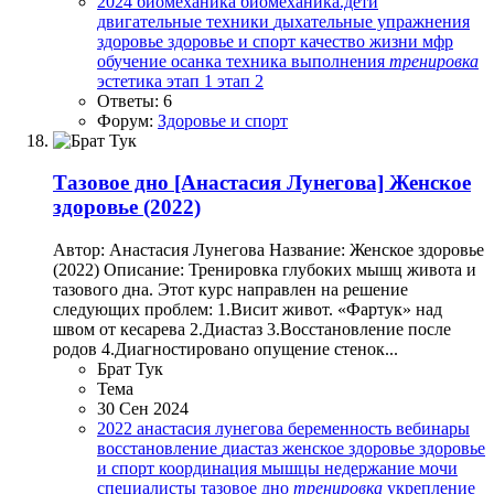
2024
биомеханика
биомеханика.дети
двигательные техники
дыхательные упражнения
здоровье
здоровье и спорт
качество жизни
мфр
обучение
осанка
техника выполнения
тренировка
эстетика
этап 1
этап 2
Ответы: 6
Форум:
Здоровье и спорт
Тазовое дно
[Анастасия Лунегова] Женское
здоровье (2022)
Автор: Анастасия Лунегова Название: Женское здоровье
(2022) Описание: Тренировка глубоких мышц живота и
тазового дна. Этот курс направлен на решение
следующих проблем: 1.Висит живот. «Фартук» над
швом от кесарева 2.Диастаз 3.Восстановление после
родов 4.Диагностировано опущение стенок...
Брат Тук
Тема
30 Сен 2024
2022
анастасия лунегова
беременность
вебинары
восстановление
диастаз
женское здоровье
здоровье
и спорт
координация
мышцы
недержание мочи
специалисты
тазовое дно
тренировка
укрепление