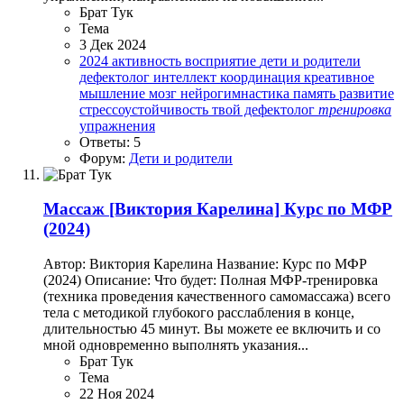
Брат Тук
Тема
3 Дек 2024
2024
активность
восприятие
дети и родители
дефектолог
интеллект
координация
креативное
мышление
мозг
нейрогимнастика
память
развитие
стрессоустойчивость
твой дефектолог
тренировка
упражнения
Ответы: 5
Форум:
Дети и родители
Массаж
[Виктория Карелина] Курс по МФР
(2024)
Автор: Виктория Карелина Название: Курс по МФР
(2024) Описание: Что будет: Полная МФР-тренировка
(техника проведения качественного самомассажа) всего
тела с методикой глубокого расслабления в конце,
длительностью 45 минут. Вы можете ее включить и со
мной одновременно выполнять указания...
Брат Тук
Тема
22 Ноя 2024