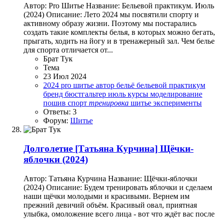
Автор: Pro Шитье Название: Бельевой практикум. Июль
(2024) Описание: Лето 2024 мы посвятили спорту и
активному образу жизни. Поэтому мы постарались
создать такие комплекты белья, в которых можно бегать,
прыгать, ходить на йогу и в тренажерный зал. Чем белье
для спорта отличается от...
Брат Тук
Тема
23 Июл 2024
2024
pro шитье
автор
бельё
бельевой практикум
бренд
бюстгальтер
июль
курсы
моделирование
пошив
спорт
тренировка
шитье
эксперименты
Ответы: 3
Форум:
Шитье
Долголетие
[Татьяна Курчина] Щёчки-
яблочки (2024)
Автор: Татьяна Курчина Название: Щёчки-яблочки
(2024) Описание: Будем тренировать яблочки и сделаем
наши щёчки молодыми и красивыми. Вернем им
прежний девичий объём. Красивый овал, приятная
улыбка, омоложение всего лица - вот что ждёт вас после