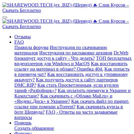
Отзывы
FAQ
Правила форума
Инструкция по скачиванию
материалов
Инструкция по распаковке архивов
Dr.Web
блокирует доступ к сайту - Что делать?
ТОП бесплатных
видеоплееров для Windows и MacOS
Как восстановить
ссылку на материал в облаке? Ошибка 404.
Как попасть
в премиум чат?
Как восстановить доступ к утерянному
аккаунту?
Как получить доступ к сайту партнеров
DMC.RIP?
Как стать Просветленным, если куплен
тариф «Разбойник»?
Как оплатить премиум в Украине и
Казахстане?
Как скачивать с «Облако Mail.ru» и
«Яндекс.Диск» в Украине?
Как скачать файл по magnet-
ссылке при помощи µTorrent?
Как скачивать курсы в
боте Шервуда?
FAQ - Ответы на часто задаваемые
вопросы
Помощь
Создать обращение
Форумы