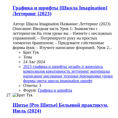
Графика и шрифты
[Школа Imagination]
Леттеринг (2023)
Автор: Школа Imagination Название: Леттеринг (2023)
Описание: Вводная часть Урок 1: Знакомство с
леттерингом На этом уроке вы – Начнете с несложных
упражнений; – Потренируете руку на простых
элементах брашпеном; – Придумаете собственные
формы букв; – Изучите написание флоришей. Урок 2...
Брат Тук
Тема
24 Авг 2024
2023
графика и шрифты
дизайн и живопись
композиция
креативность
леттеринг
материалы
написание
рисование
техники
тренировка
уроки
формы
цвета
школа imagination
шрифт
Ответы: 3
Форум:
Графика и шрифты
Шитье
[Pro Шитье] Бельевой практикум.
Июль (2024)