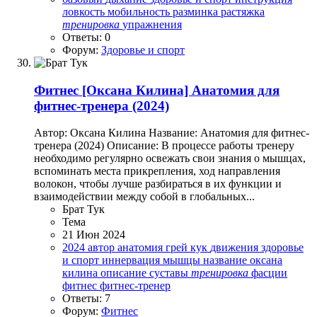
ловкость
мобильность
разминка
растяжка
тренировка
упражнения
Ответы: 0
Форум:
Здоровье и спорт
Фитнес
[Оксана Килина] Анатомия для
фитнес-тренера (2024)
Автор: Оксана Килина Название: Анатомия для фитнес-
тренера (2024) Описание: В процессе работы тренеру
необходимо регулярно освежать свои знания о мышцах,
вспоминать места прикрепления, ход направления
волокон, чтобы лучше разбираться в их функции и
взаимодействии между собой в глобальных...
Брат Тук
Тема
21 Июн 2024
2024
автор
анатомия
грей кук
движения
здоровье
и спорт
иннервация
мышцы
название
оксана
килина
описание
суставы
тренировка
фасции
фитнес
фитнес-тренер
Ответы: 7
Форум:
Фитнес