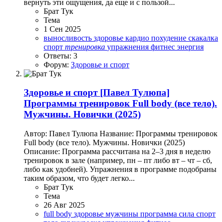
вернуть эти ощущения, да еще и с пользой...
Брат Тук
Тема
1 Сен 2025
выносливость
здоровье
кардио
похудение
скакалка
спорт
тренировка
упражнения
фитнес
энергия
Ответы: 3
Форум:
Здоровье и спорт
Здоровье и спорт
[Павел Тулюпа]
Программы тренировок Full body (все тело).
Мужчины. Новички (2025)
Автор: Павел Тулюпа Название: Программы тренировок
Full body (все тело). Мужчины. Новички (2025)
Описание: Программа рассчитана на 2–3 дня в неделю
тренировок в зале (например, пн – пт либо вт – чт – сб,
либо как удобней). Упражнения в программе подобраны
таким образом, что будет легко...
Брат Тук
Тема
26 Авг 2025
full body
здоровье
мужчины
программа
сила
спорт