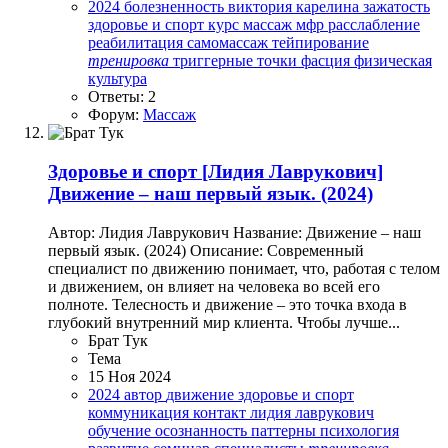
2024
болезненность
виктория карелина
зажатость
здоровье и спорт
курс
массаж
мфр
расслабление
реабилитация
самомассаж
тейпирование
тренировка
триггерные точки
фасция
физическая
культура
Ответы: 2
Форум:
Массаж
Здоровье и спорт
[Лидия Лаврукович]
Движение – наш первый язык. (2024)
Автор: Лидия Лаврукович Название: Движение – наш
первый язык. (2024) Описание: Современный
специалист по движению понимает, что, работая с телом
и движением, он влияет на человека во всей его
полноте. Телесность и движение – это точка входа в
глубокий внутренний мир клиента. Чтобы лучше...
Брат Тук
Тема
15 Ноя 2024
2024
автор
движение
здоровье и спорт
коммуникация
контакт
лидия лаврукович
обучение
осознанность
паттерны
психология