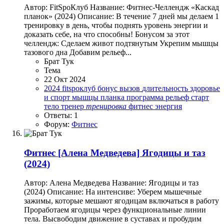
Автор: FitSpoКлуб Название: Фитнес-Челлендж «Каскад
планок» (2024) Описание: В течение 7 дней мы делаем 1
тренировку в день, чтобы поднять уровень энергии и
доказать себе, на что способны! Бонусом за этот
челлендж: Сделаем живот подтянутым Укрепим мышцы
тазового дна Добавим рельеф...
Брат Тук
Тема
22 Окт 2024
2024
fitspoклуб
бонус
вызов
длительность
здоровье
и спорт
мышцы
планка
программа
рельеф
старт
тело
тренер
тренировка
фитнес
энергия
Ответы: 1
Форум:
Фитнес
Фитнес
[Алена Медведева] Ягодицы и таз
(2024)
Автор: Алена Медведева Название: Ягодицы и таз
(2024) Описание: На интенсиве: Уберем мышечные
зажимы, которые мешают ягодицам включаться в работу
Проработаем ягодицы через функциональные линии
тела. Высвободим движение в суставах и пробудим