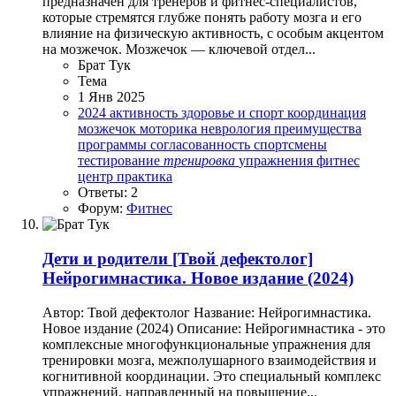
предназначен для тренеров и фитнес-специалистов,
которые стремятся глубже понять работу мозга и его
влияние на физическую активность, с особым акцентом
на мозжечок. Мозжечок — ключевой отдел...
Брат Тук
Тема
1 Янв 2025
2024
активность
здоровье и спорт
координация
мозжечок
моторика
неврология
преимущества
программы
согласованность
спортсмены
тестирование
тренировка
упражнения
фитнес
центр практика
Ответы: 2
Форум:
Фитнес
Дети и родители
[Твой дефектолог]
Нейрогимнастика. Новое издание (2024)
Автор: Твой дефектолог Название: Нейрогимнастика.
Новое издание (2024) Описание: Нейрогимнастика - это
комплексные многофункциональные упражнения для
тренировки мозга, межполушарного взаимодействия и
когнитивной координации. Это специальный комплекс
упражнений, направленный на повышение...