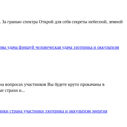
 За гранью спектра Открой для себя секреты небесной, земной
.
ммы
удача
фэншуй
человеческая удача
эзотерика и оккультизм
на вопросах участников Вы будете круто прокачаны в
 страхи и...
хники
страна
участники
эзотерика и оккультизм
энергия