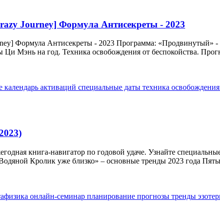
Crazy Journey] Формула Антисекреты - 2023
urney] Формула Антисекреты - 2023 Программа: «Продвинутый» 
 Ци Мэнь на год. Техника освобождения от беспокойства. Прогно
ье
календарь активаций
специальные даты
техника освобождени
2023)
егодная книга-навигатор по годовой удаче. Узнайте специальны
Водяной Кролик уже близко» – основные тренды 2023 года Пятый
тафизика
онлайн-семинар
планирование
прогнозы
тренды
эзотер