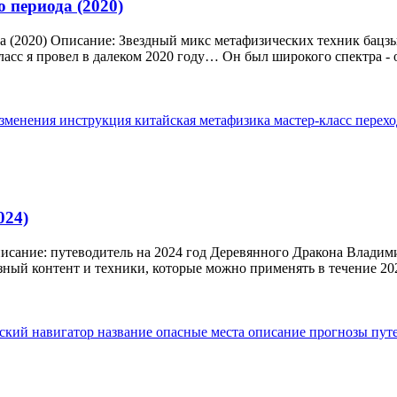
 периода (2020)
а (2020) Описание: Звездный микс метафизических техник бацзы
асс я провел в далеком 2020 году… Он был широкого спектра - о
зменения
инструкция
китайская метафизика
мастер-класс
перех
024)
исание: путеводитель на 2024 год Деревянного Дракона Владим
зный контент и техники, которые можно применять в течение 202
ский навигатор
название
опасные места
описание
прогнозы
пут