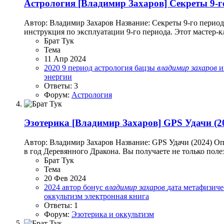
Астрология
[Владимир Захаров] Секреты 9-го
Автор: Владимир Захаров Название: Секреты 9-го период
инструкция по эксплуатации 9-го периода. Этот мастер-кл
Брат Тук
Тема
11 Апр 2024
2020
9 период
астрология
бацзы
владимир
захаров
и
энергии
Ответы: 3
Форум:
Астрология
Эзотерика
[Владимир Захаров] GPS Удачи (2
Автор: Владимир Захаров Название: GPS Удачи (2024) Оп
в год Деревянного Дракона. Вы получаете не только поле
Брат Тук
Тема
20 Фев 2024
2024
автор
бонус
владимир
захаров
дата
метафизиче
оккультизм
электронная книга
Ответы: 1
Форум:
Эзотерика и оккультизм