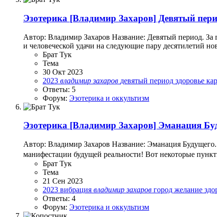
Эзотерика
[Владимир Захаров] Девятый перио
Автор: Владимир Захаров Название: Девятый период. За г
и человеческой удачи на следующие пару десятилетий нов
Брат Тук
Тема
30 Окт 2023
2023
владимир
захаров
девятый период
здоровье
ка
Ответы: 5
Форум:
Эзотерика и оккультизм
Эзотерика
[Владимир Захаров] Эманация Буд
Автор: Владимир Захаров Название: Эманация Будущего. 
манифестации будущей реальности! Вот некоторые пункты 
Брат Тук
Тема
21 Сен 2023
2023
вибрация
владимир
захаров
город
желание
здо
Ответы: 4
Форум:
Эзотерика и оккультизм