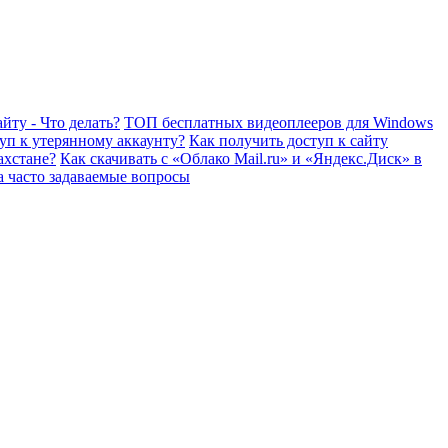
йту - Что делать?
ТОП бесплатных видеоплееров для Windows
уп к утерянному аккаунту?
Как получить доступ к сайту
ахстане?
Как скачивать с «Облако Mail.ru» и «Яндекс.Диск» в
а часто задаваемые вопросы