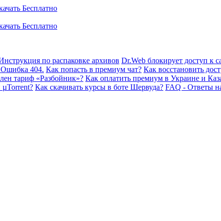
Инструкция по распаковке архивов
Dr.Web блокирует доступ к са
 Ошибка 404.
Как попасть в премиум чат?
Как восстановить дост
плен тариф «Разбойник»?
Как оплатить премиум в Украине и Каз
 µTorrent?
Как скачивать курсы в боте Шервуда?
FAQ - Ответы н