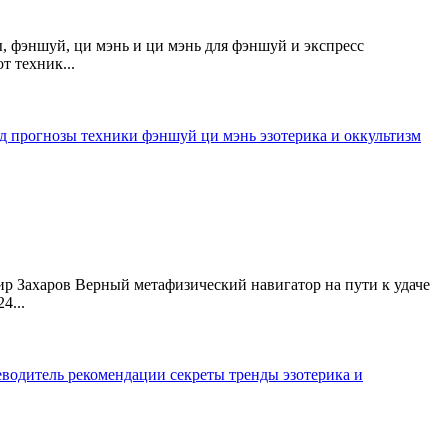
, фэншуй, ци мэнь и ци мэнь для фэншуй и экспресс
т техник...
од
прогнозы
техники
фэншуй
ци мэнь
эзотерика и оккультизм
ир Захаров Верный метафизический навигатор на пути к удаче
4...
еводитель
рекомендации
секреты
тренды
эзотерика и