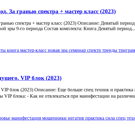
д. За гранью спектра + мастер класс (2023)
ранью спектра + мастер класс (2023) Описание: Девятый период.
ой эры 9-го периода Состав комплекта: Книга Девятый период..
рты
книга
мастер-класс
новая эра
семинар
спектр
тренды
тригра
ущего. VIP блок (2023)
VIP блок (2023) Описание: Еще больше спец техник и практика 
VIP блока: ⁃ Как не отвлекаться при манифестации на различные
ровье
манифестация
мошенники
негатив
практика
сила
спец те