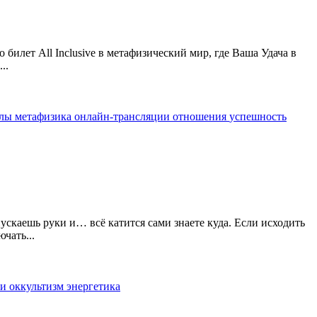
илет All Inclusive в метафизический мир, где Ваша Удача в
..
алы
метафизика
онлайн-трансляции
отношения
успешность
скаешь руки и… всё катится сами знаете куда. Если исходить
чать...
 и оккультизм
энергетика