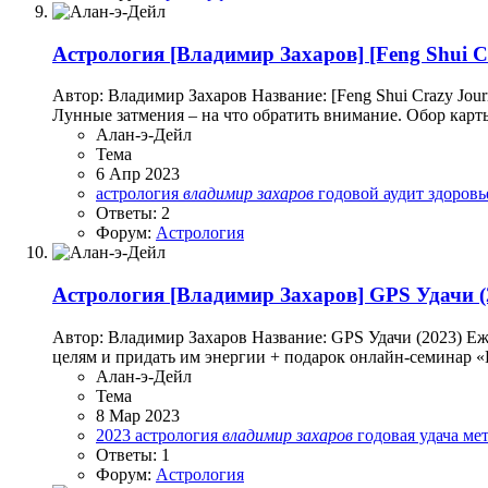
Астрология
[Владимир Захаров] [Feng Shui 
Автор: Владимир Захаров Название: [Feng Shui Crazy Jo
Лунные затмения – на что обратить внимание. Обор карты
Алан-э-Дейл
Тема
6 Апр 2023
астрология
владимир
захаров
годовой аудит
здоров
Ответы: 2
Форум:
Астрология
Астрология
[Владимир Захаров] GPS Удачи (
Автор: Владимир Захаров Название: GPS Удачи (2023) Еж
целям и придать им энергии + подарок онлайн-семинар «
Алан-э-Дейл
Тема
8 Мар 2023
2023
астрология
владимир
захаров
годовая удача
ме
Ответы: 1
Форум:
Астрология