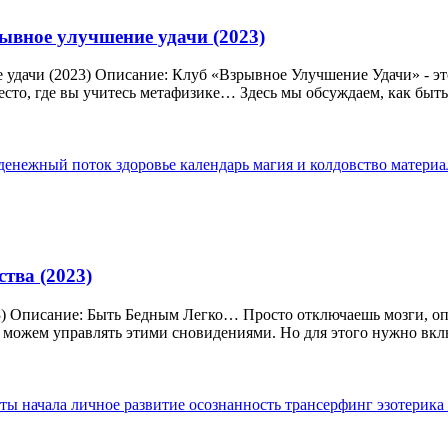
ывное улучшение удачи (2023)
дачи (2023) Описание: Клуб «Взрывное Улучшение Удачи» - это б
место, где вы учитесь метафизике… Здесь мы обсуждаем, как быть.
денежный поток
здоровье
календарь
магия и колдовство
матери
тва (2023)
3) Описание: Быть Бедным Легко… Просто отключаешь мозги, опу
 можем управлять этими сновидениями. Но для этого нужно вклю
аты начала
личное развитие
осознанность
трансерфинг
эзотерика