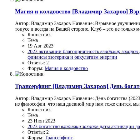
Магия и колдовство
[Владимир Захаров] Взр
Автор: Владимир Захаров Название: Взрывное улучшение у
тонусе и всегда на Вашей стороне. Клуб – это не только 
Копостник
Тема
19 Авг 2023
2023
активации
благоприятность
владимир
захаров
финансы
эзотерика и оккультизм
энергии
Ответы: 2
Форум:
Магия и колдовство
Трансерфинг
[Владимир Захаров] День богатс
Автор: Владимир Захаров Название: День богатства (202
из философии, что наш дневной мир нам тоже снится, мы
Копостник
Тема
23 Июн 2023
2023
богатство
владимир
захаров
даты активации
д
Ответы: 2
Форум:
Трансерфинг