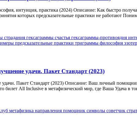
софия, интуиция, практика (2024) Описание: Как быстро получ
ринятия которых предсказательные практики не работают Поним
ы страдания
гексаграммы счастья
гексаграммы-противоядия
инт
римеры
предсказательные практики
триграммы
философия
эзоте
учшение удачи. Пакет Стандарт (2023)
 удачи. Пакет Стандарт (2023) Описание: Ваш личный помощник
билет All Inclusive в метафизический мир, где Ваша Удача в тон
клуб
метафизика
направления
помощник
символы
советчик
стра