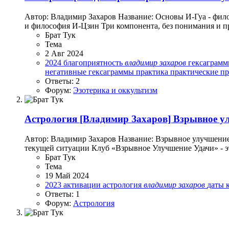
Автор: Владимир Захаров Название: Основы И-Гуа - фило
и философия И-Цзин Три компонента, без понимания и п
Брат Тук
Тема
2 Авг 2024
2024
благоприятность
владимир
захаров
гексаграмм
негативные гексаграммы
практика
практические п
Ответы: 2
Форум:
Эзотерика и оккультизм
Астрология
[Владимир Захаров] Взрывное ул
Автор: Владимир Захаров Название: Взрывное улучшение
текущей ситуации Клуб «Взрывное Улучшение Удачи» - это 
Брат Тук
Тема
19 Май 2024
2023
активации
астрология
владимир
захаров
даты
Ответы: 1
Форум:
Астрология