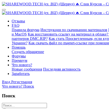
Отзывы
FAQ
Правила форума
Инструкция по скачиванию материалов
и MacOS
Как восстановить ссылку на материал в облаке?
партнеров DMC.RIP?
Как стать Просветленным, если ку
Украине?
Как скачать файл по magnet-ссылке при помощи
Помощь
Создать обращение
Форумы
Премиум
Что нового?
Новые сообщения
Последняя активность
Заработать
Вход
Регистрация
Что нового?
Поиск
Поиск