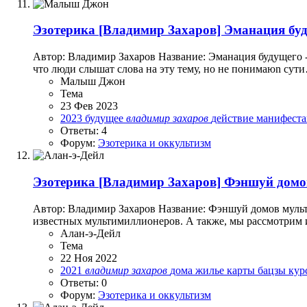
Эзотерика
[Владимир Захаров] Эманация буду
Автор: Владимир Захаров Название: Эманация будущего -
что люди слышат слова на эту тему, но не понимаюn сути
Малыш Джон
Тема
23 Фев 2023
2023
будущее
владимир
захаров
действие
манифест
Ответы: 4
Форум:
Эзотерика и оккультизм
Эзотерика
[Владимир Захаров] Фэншуй домо
Автор: Владимир Захаров Название: Фэншуй домов мульт
известных мультимиллионеров. А также, мы рассмотрим 
Алан-э-Дейл
Тема
22 Ноя 2022
2021
владимир
захаров
дома
жилье
карты бацзы
кур
Ответы: 0
Форум:
Эзотерика и оккультизм