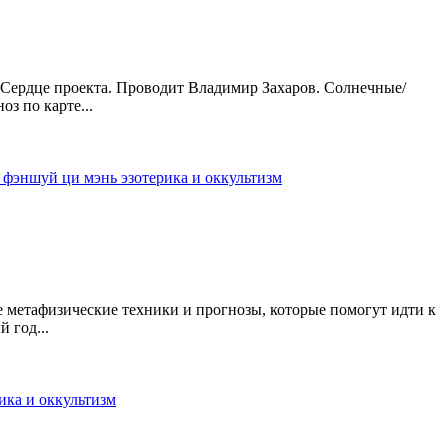
- Сердце проекта. Проводит Владимир Захаров. Солнечные/
з по карте...
я
фэншуй
ци мэнь
эзотерика и оккультизм
е метафизические техники и прогнозы, которые помогут идти к
 год...
ика и оккультизм