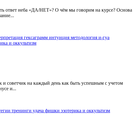
ать ответ неба «ДА/НЕТ»? О чём мы говорим на курсе? Основа
ание...
ерпретация гексаграмм
интуиция
методология и-гуа
рика и оккультизм
 и советчик на каждый день как быть успешным с учетом
усе и...
тегии
тренинги
удача
фишки
эзотерика и оккультизм