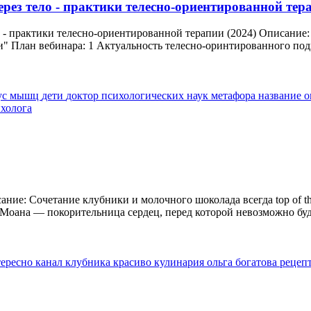
рез тело - практики телесно-ориентированной тера
о - практики телесно-ориентированной терапии (2024) Описание
План вебинара: 1 Актуальность телесно-оринтированного подхо
ус мышц
дети
доктор психологических наук
метафора
название
о
холога
ание: Сочетание клубники и молочного шоколада всегда top of t
. Моана — покорительница сердец, перед которой невозможно буде
тересно
канал
клубника
красиво
кулинария
ольга богатова
рецеп