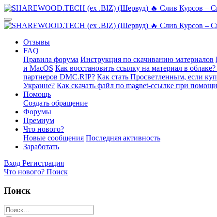
Отзывы
FAQ
Правила форума
Инструкция по скачиванию материалов
и MacOS
Как восстановить ссылку на материал в облаке?
партнеров DMC.RIP?
Как стать Просветленным, если ку
Украине?
Как скачать файл по magnet-ссылке при помощи
Помощь
Создать обращение
Форумы
Премиум
Что нового?
Новые сообщения
Последняя активность
Заработать
Вход
Регистрация
Что нового?
Поиск
Поиск