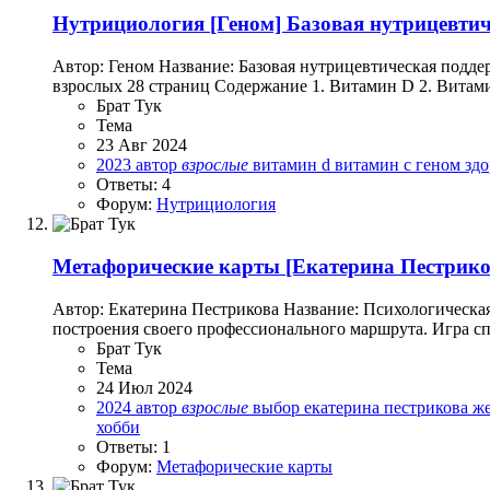
Нутрициология
[Геном] Базовая нутрицевтич
Автор: Геном Название: Базовая нутрицевтическая подде
взрослых 28 страниц Содержание 1. Витамин D 2. Витами
Брат Тук
Тема
23 Авг 2024
2023
автор
взрослые
витамин d
витамин с
геном
здо
Ответы: 4
Форум:
Нутрициология
Метафорические карты
[Екатерина Пестрико
Автор: Екатерина Пестрикова Название: Психологическа
построения своего профессионального маршрута. Игра сп
Брат Тук
Тема
24 Июл 2024
2024
автор
взрослые
выбор
екатерина пестрикова
ж
хобби
Ответы: 1
Форум:
Метафорические карты