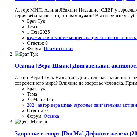
Автор: МИП, Алина Лёвкина Название: СДВГ у взрослых:
серия вебинаров – то, что вам нужно! Вы получите углу
Брат Тук
Тема
1 Сен 2025
взрослые
внимание
концентрация
кпт
осознанност
Ответы: 0
Форум:
Психотерапия
Осанка
[Вера Шмак] Двигательная активность
Автор: Вера Шмак Название: Двигательная активность чел
современного мира? Влияние на здоровье человека. Приме
Брат Тук
Тема
25 Мар 2025
2024
автор
вера шмак
взрослые
двигательная актив
Ответы: 0
Форум:
Осанка
Здоровье и спорт
[DocMa] Дефицит железа (20