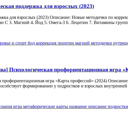
еская поддержка для взрослых (2023)
ржка для взрослых (2023) Описание: Новые методички по коррек
н С 3. Магний 4. Йод 5. Омега-3 6. Лецитин 7. Витамины группы
ровье и спорт
йод
коррекция
лецитин
магний
методички
нутриц
ва] Психологическая профориентационная игра «К
я профориентационная игра «Карта профессий» (2024) Описание
особствует формированию у подростков и взрослых внутренней 
елания
игра
метафорические карты
название
описание
подростк