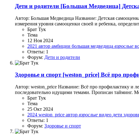
Дети и родители
[Большая Медведица] Детска
Автор: Большая Медведица Название: Детская самооценк
измерения уровня самооценки своей и ребенка, определит
Брат Тук
Тема
12 Ноя 2024
2021
автор
амбиции
большая медведица
взрослые
в
Ответы: 1
Форум:
Дети и родители
Здоровье и спорт
[weston_price] Всё про проф
Автор: weston_price Название: Всё про профилактику и л
последовательно идущими темами. Прописан тайминг. Меня
Брат Тук
Тема
25 Окт 2024
2024
weston_price
автор
взрослые
видео
дети
здоров
Ответы: 1
Форум:
Здоровье и спорт