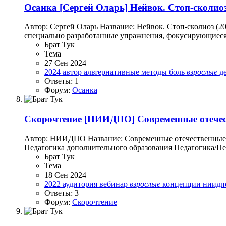
Осанка
[Сергей Оларь] Нейвок. Стоп-сколиоз
Автор: Сергей Оларь Название: Нейвок. Стоп-сколиоз (
специально разработанные упражнения, фокусирующиеся 
Брат Тук
Тема
27 Сен 2024
2024
автор
альтернативные методы
боль
взрослые
д
Ответы: 1
Форум:
Осанка
Скорочтение
[НИИДПО] Современные отечест
Автор: НИИДПО Название: Современные отечественные к
Педагогика дополнительного образования Педагогика/Пе
Брат Тук
Тема
18 Сен 2024
2022
аудитория
вебинар
взрослые
концепции
ниид
Ответы: 3
Форум:
Скорочтение