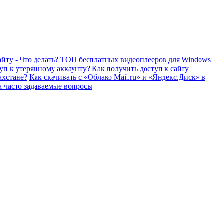
йту - Что делать?
ТОП бесплатных видеоплееров для Windows
уп к утерянному аккаунту?
Как получить доступ к сайту
ахстане?
Как скачивать с «Облако Mail.ru» и «Яндекс.Диск» в
а часто задаваемые вопросы