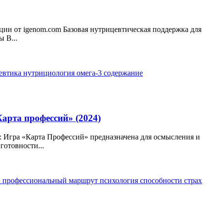
ции от igenom.com Базовая нутрицевтическая поддержка для
 В...
евтика
нутрициология
омега-3
содержание
арта профессий» (2024)
: Игра «Карта Профессий» предназначена для осмысления и
готовности...
и
профессиональный маршрут
психология
способности
страх