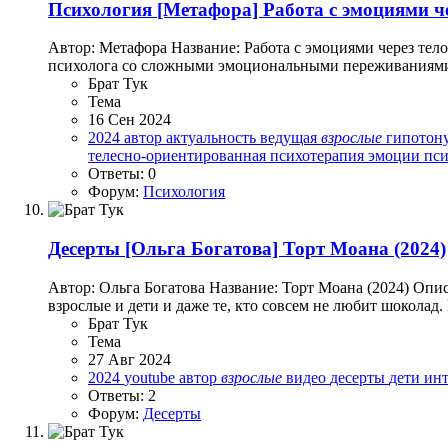
Психология
[Метафора] Работа с эмоциями че
Автор: Метафора Название: Работа с эмоциями через тел
психолога со сложными эмоциональными переживаниями" 
Брат Тук
Тема
16 Сен 2024
2024
автор
актуальность
ведущая
взрослые
гипотон
телесно-ориентированная психотерапия
эмоции пси
Ответы: 0
Форум:
Психология
Десерты
[Ольга Богатова] Торт Моана (2024)
Автор: Ольга Богатова Название: Торт Моана (2024) Опис
взрослые и дети и даже те, кто совсем не любит шоколад
Брат Тук
Тема
27 Авг 2024
2024
youtube
автор
взрослые
видео
десерты
дети
ин
Ответы: 2
Форум:
Десерты