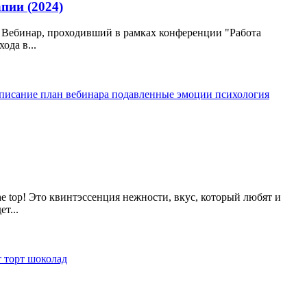
пии (2024)
: Вебинар, проходивший в рамках конференции "Работа
да в...
писание
план вебинара
подавленные эмоции
психология
he top! Это квинтэссенция нежности, вкус, который любят и
т...
т
торт
шоколад