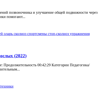
влений позвоночника и улучшение общей подвижности через
ики помогают...
ей оларь
сколиоз
спортсмены
стоп-сколиоз
упражнения
ослых (2022)
: Продолжительность 00:42:29 Категории Педагогика/
ительным...
техники