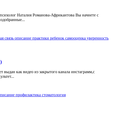
 психолог Наталия Романова-Африкантова Вы начнете с
подобранные...
ая связь
описание
практики
ребенок
самооценка
уверенность
)
ет выдан как видео из закрытого канала инстаграмм,с
льтет...
описание
профилактика
стоматология