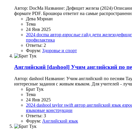
Автор: DocMa Название: Дефицит железа (2024) Описани
формате PDF. Брошюра ответит на самые распространенн
Дева Мэриан
Тема
24 Янв 2025
2024
docma
автор
взрослые
гайд
дети
железодефици
профилактика
Ответы: 2
Форум:
Здоровье и спорт
Английский
[dashool] Учим английский по пес
Автор: dashool Название: Учим английский по песням Tay
интересные задания с живым языком. Для учителей - лучш
Брат Тук
Тема
24 Янв 2025
2024
dashool
taylor swift
автор
английский язык
взро
языковые конструкции
Ответы: 3
Форум:
Английский язык