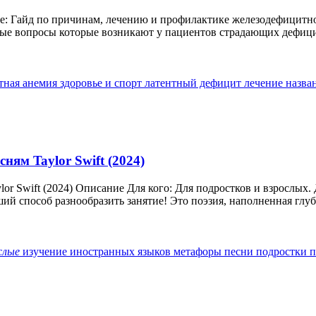
е: Гайд по причинам, лечению и профилактике железодефицитной
ые вопросы которые возникают у пациентов страдающих дефицит
тная анемия
здоровье и спорт
латентный дефицит
лечение
назва
ням Taylor Swift (2024)
lor Swift (2024) Описание Для кого: Для подростков и взрослых
ий способ разнообразить занятие! Это поэзия, наполненная глуб
слые
изучение иностранных языков
метафоры
песни
подростки
п