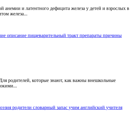
 анемии и латентного дефицита железа у детей и взрослых в
ом железа...
ние
описание
пищеварительный тракт
препараты
причины
. Для родителей, которые знают, как важны внешкольные
окими...
оэзия
родители
словарный запас
учим английский
учителя