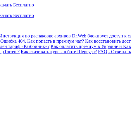
Инструкция по распаковке архивов
Dr.Web блокирует доступ к са
 Ошибка 404.
Как попасть в премиум чат?
Как восстановить дост
плен тариф «Разбойник»?
Как оплатить премиум в Украине и Каз
 µTorrent?
Как скачивать курсы в боте Шервуда?
FAQ - Ответы н