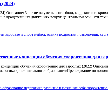
 (2024)
2024) Описание: Занятие на уменьшение боли, коррекцию искри
на вращательных движениях вокруг центральной оси. Эти техн
ети
здоровье и спорт
нейвок
осанка
подростки
позвоночник
серг
венные концепции обучения скорочтению для взр
онцепции обучения скорочтению для взрослых (2022) Описание
дагогика дополнительного образования/Преподавание по дополн
по
образование
педагогика
развитие и познание себя
скорочтение