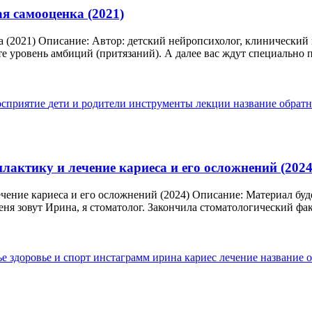
я самооценка (2021)
а (2021) Описание: Автор: детский нейропсихолог, клинический
е уровень амбиций (притязаний). А далее вас ждут специально 
осприятие
дети и родители
инструменты
лекции
название
обратн
илактику и лечение кариеса и его осложнений (2024
ечение кариеса и его осложнений (2024) Описание: Материал буд
 зовут Ирина, я стоматолог. Закончила стоматологический факу
ье
здоровье и спорт
инстаграмм
ирина
кариес
лечение
название