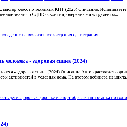
 мастер-класс по техникам КПТ (2025) Описание: Испытываете 
бленные знания о СДВГ, освоите проверенные инструменты...
ь
поведение
психология
психотерапия
сдвг
терапия
 человека - здоровая спина (2024)
овека - здоровая спина (2024) Описание Автор расскажет о двиг
ры активностей в условиях дома. На втором вебинаре из цикла.
ность
дети
здоровье
здоровье и спорт
образ жизни
осанка
позвон
24)