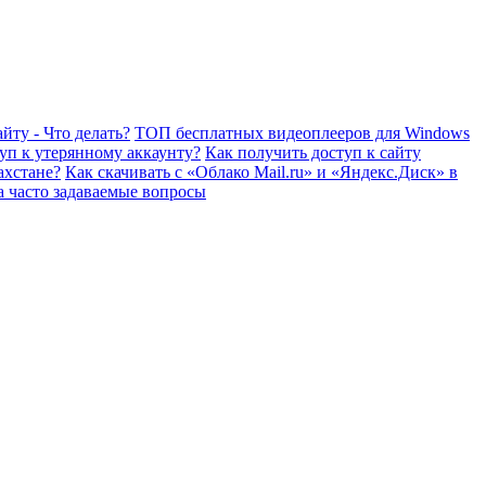
йту - Что делать?
ТОП бесплатных видеоплееров для Windows
уп к утерянному аккаунту?
Как получить доступ к сайту
ахстане?
Как скачивать с «Облако Mail.ru» и «Яндекс.Диск» в
а часто задаваемые вопросы