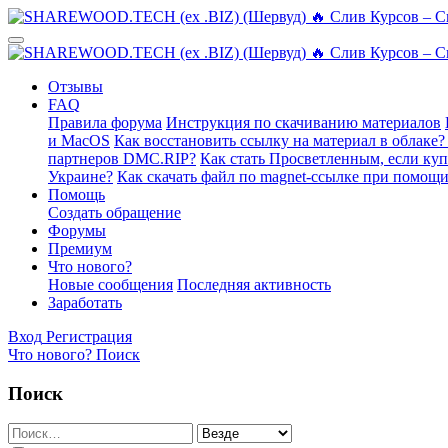
Отзывы
FAQ
Правила форума
Инструкция по скачиванию материалов
и MacOS
Как восстановить ссылку на материал в облаке?
партнеров DMC.RIP?
Как стать Просветленным, если ку
Украине?
Как скачать файл по magnet-ссылке при помощи
Помощь
Создать обращение
Форумы
Премиум
Что нового?
Новые сообщения
Последняя активность
Заработать
Вход
Регистрация
Что нового?
Поиск
Поиск