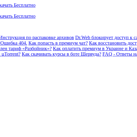
Инструкция по распаковке архивов
Dr.Web блокирует доступ к са
 Ошибка 404.
Как попасть в премиум чат?
Как восстановить дост
плен тариф «Разбойник»?
Как оплатить премиум в Украине и Каз
 µTorrent?
Как скачивать курсы в боте Шервуда?
FAQ - Ответы н