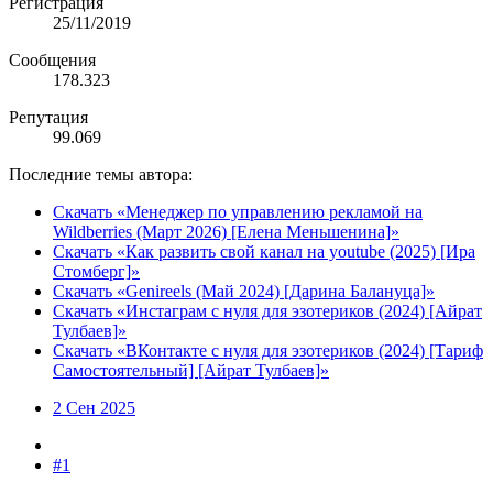
Регистрация
25/11/2019
Сообщения
178.323
Репутация
99.069
Последние темы автора:
Скачать «Менеджер по управлению рекламой на
Wildberries (Март 2026) [Елена Меньшенина]»
Скачать «Как развить свой канал на youtube (2025) [Ира
Стомберг]»
Скачать «Genireels (Май 2024) [Дарина Балануца]»
Скачать «Инстаграм с нуля для эзотериков (2024) [Айрат
Тулбаев]»
Скачать «ВКонтакте с нуля для эзотериков (2024) [Тариф
Самостоятельный] [Айрат Тулбаев]»
2 Сен 2025
#1