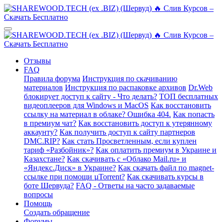
Отзывы
FAQ
Правила форума
Инструкция по скачиванию
материалов
Инструкция по распаковке архивов
Dr.Web
блокирует доступ к сайту - Что делать?
ТОП бесплатных
видеоплееров для Windows и MacOS
Как восстановить
ссылку на материал в облаке? Ошибка 404.
Как попасть
в премиум чат?
Как восстановить доступ к утерянному
аккаунту?
Как получить доступ к сайту партнеров
DMC.RIP?
Как стать Просветленным, если куплен
тариф «Разбойник»?
Как оплатить премиум в Украине и
Казахстане?
Как скачивать с «Облако Mail.ru» и
«Яндекс.Диск» в Украине?
Как скачать файл по magnet-
ссылке при помощи µTorrent?
Как скачивать курсы в
боте Шервуда?
FAQ - Ответы на часто задаваемые
вопросы
Помощь
Создать обращение
Форумы