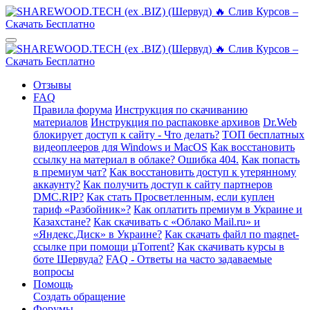
Отзывы
FAQ
Правила форума
Инструкция по скачиванию
материалов
Инструкция по распаковке архивов
Dr.Web
блокирует доступ к сайту - Что делать?
ТОП бесплатных
видеоплееров для Windows и MacOS
Как восстановить
ссылку на материал в облаке? Ошибка 404.
Как попасть
в премиум чат?
Как восстановить доступ к утерянному
аккаунту?
Как получить доступ к сайту партнеров
DMC.RIP?
Как стать Просветленным, если куплен
тариф «Разбойник»?
Как оплатить премиум в Украине и
Казахстане?
Как скачивать с «Облако Mail.ru» и
«Яндекс.Диск» в Украине?
Как скачать файл по magnet-
ссылке при помощи µTorrent?
Как скачивать курсы в
боте Шервуда?
FAQ - Ответы на часто задаваемые
вопросы
Помощь
Создать обращение
Форумы