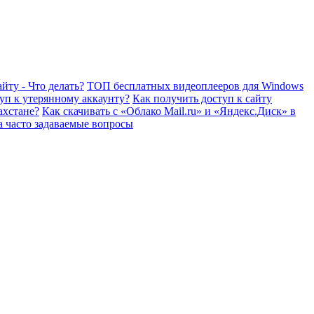
йту - Что делать?
ТОП бесплатных видеоплееров для Windows
уп к утерянному аккаунту?
Как получить доступ к сайту
ахстане?
Как скачивать с «Облако Mail.ru» и «Яндекс.Диск» в
а часто задаваемые вопросы