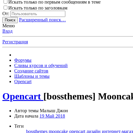
Искать только по первым сообщениям в теме
Искать только по заголовкам
От:
Расширенный поиск…
Поиск
Меню
Вход
Регистрация
Форумы
Сливы курсов и обучений
Создание сайтов
Шаблоны и темы
Opencart
Opencart
[bossthemes] Moonca
Автор темы
Малыш Джон
Дата начала
19 Май 2018
Теги
bossthemes
mooncake
opencart
дизайн
интернет-мага