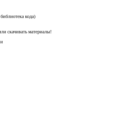
а библиотека кода)
или скачивать материалы!
ии