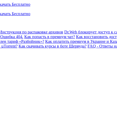
Инструкция по распаковке архивов
Dr.Web блокирует доступ к са
 Ошибка 404.
Как попасть в премиум чат?
Как восстановить дост
плен тариф «Разбойник»?
Как оплатить премиум в Украине и Каз
 µTorrent?
Как скачивать курсы в боте Шервуда?
FAQ - Ответы н