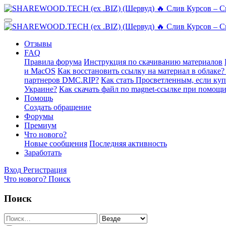
Отзывы
FAQ
Правила форума
Инструкция по скачиванию материалов
и MacOS
Как восстановить ссылку на материал в облаке?
партнеров DMC.RIP?
Как стать Просветленным, если ку
Украине?
Как скачать файл по magnet-ссылке при помощи
Помощь
Создать обращение
Форумы
Премиум
Что нового?
Новые сообщения
Последняя активность
Заработать
Вход
Регистрация
Что нового?
Поиск
Поиск