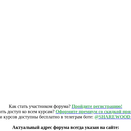
Как стать участником форума?
Пройдите регистрацию!
ить доступ ко всем курсам?
Оформите премиум со скидкой пря
и курсов доступны бесплатно в телеграм боте:
@SHAREWOOD
Актуальный адрес форума всегда указан на сайте: