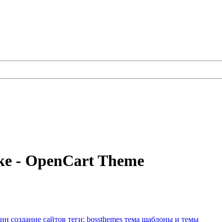
ke - OpenCart Theme
зин
создание сайтов
теги: bossthemes
тема
шаблоны и темы